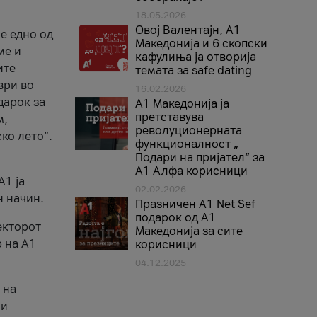
18.05.2026
Овој Валентајн, A1
е едно од
Македонија и 6 скопски
ме и
кафулиња ја отворија
ите
темата за safe dating
ври во
16.02.2026
дарок за
А1 Македонија ја
претставува
м,
револуционерната
ко лето“.
функционалност „
Подари на пријател“ за
А1 Алфа корисници
A1 ја
02.02.2026
н начин.
Празничен A1 Net Sеf
подарок од А1
екторот
Македонија за сите
 на A1
корисници
04.12.2025
 на
 и