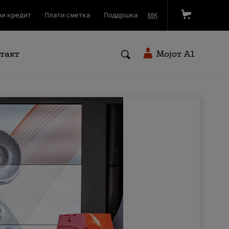
и кредит
Плати сметка
Поддршка
МК
такт
Мојот A1