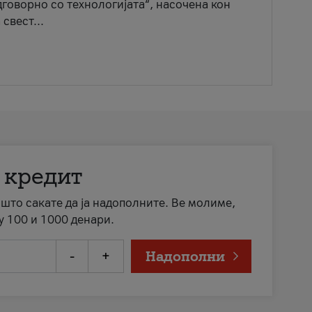
говорно со технологијата“, насочена кон
свест...
 кредит
а што сакате да ја надополните. Ве молиме,
у 100 и 1000 денари.
-
+
Надополни