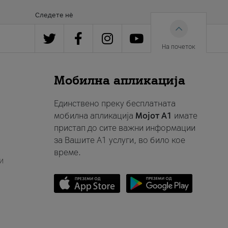
Следете нè
На почеток
Мобилна апликација
Единствено преку бесплатната
мобилна апликација
Мојот A1
имате
пристап до сите важни информации
за Вашите A1 услуги, во било кое
време.
и