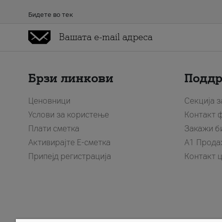
Бидете во тек
Брзи линкови
Подд
Ценовници
Секција 
Услови за користење
Контакт 
Плати сметка
Закажи б
Активирајте Е-сметка
A1 Прода
Припејд регистрација
Контакт 