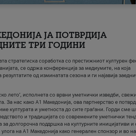
ЕДОНИЈА ЈА ПОТВРДИЈА
ДНИТЕ ТРИ ГОДИНИ
ната стратегиска соработка со престижниот културен ф
анијата, се одржа конференција за медиумите, на која
 резултатите од изминатата сезона и ги најавија заедн
ко лето’, исполнета со врвни уметнички изведби, свеж
а. За нас како A1 Македонија, ова партнерство е потврд
име културата и уметноста до сите граѓани. Горди сме 
ледството и традицијата со современите уметнички тен
а за долгорочна поддршка на културните иницијативи и 
 улога на A1 Македонија како генерален спонзор и во н