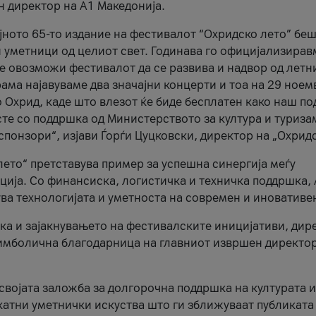
н директор на A1 Македонија.
јното 65-то издание на фестивалот “Охридско лето” беш
и уметници од целиот свет. Годинава го официјализирав
ое овозможи фестивалот да се развива и надвор од летн
ама најавуваме два значајни концерти и тоа на 29 ноем
 Охрид, каде што влезот ќе биде бесплатен како наш по
те со поддршка од Министерството за култура и туриза
понзори“, изјави Ѓорѓи Цуцковски, директор на „Охридс
лето“ претставува пример за успешна синергија меѓу
ија. Со финансиска, логистичка и техничка поддршка, 
ува технологијата и уметноста на современ и иновативе
ка и зајакнувањето на фестивалските иницијативи, дир
 симболична благодарница на главниот извршен директор
 својата заложба за долгорочна поддршка на културата и
катни уметнички искуства што ги зближуваат публиката