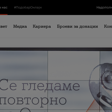
а нас
#ПодобарОнлајн
Надополн
свет
Медиа
Кариера
Броеви за донации
Кон