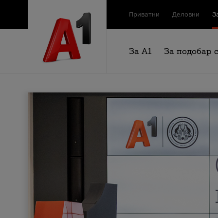
Приватни
Деловни
З
За А1
За подобар 