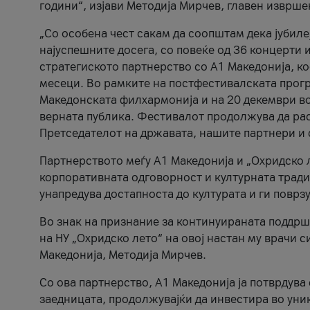
години“, изјави Методија Мирчев, главен изврше
„Со особена чест сакам да соопштам дека јубиле
најуспешните досега, со повеќе од 36 концерти 
стратегиското партнерство со А1 Македонија, к
месеци. Во рамките на постфестивалската прогр
Македонската филхармонија и на 20 декември во
верната публика. Фестивалот продолжува да рас
Претседателот на државата, нашите партнери и с
Партнерството меѓу A1 Македонија и „Охридско 
корпоративната одговорност и културната традиц
унапредува достапноста до културата и ги поврз
Во знак на признание за континуираната поддрш
на НУ „Охридско лето“ на овој настан му врачи
Македонија, Методија Мирчев.
Со ова партнерство, A1 Македонија ја потврдува
заедницата, продолжувајќи да инвестира во уни