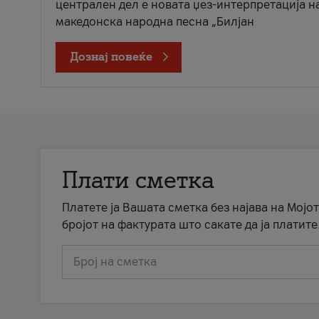
централен дел е новата џез-интерпретација н
македонска народна песна „Билјан
Дознај повеќе
Плати сметка
Платете ја Вашата сметка без најава на Мојот
бројот на фактурата што сакате да ја платите
Број на сметка