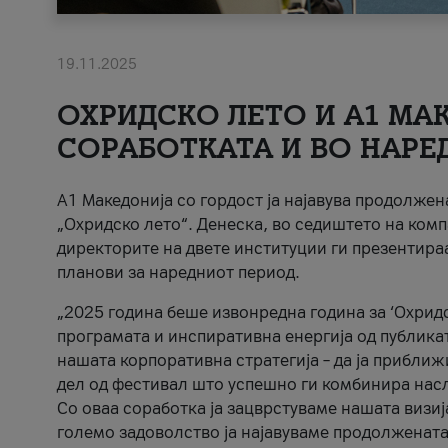
19.11.2025
ОХРИДСКО ЛЕТО И A1 МАК
СОРАБОТКАТА И ВО НАРЕ
A1 Македонија со гордост ја најавува продолже
„Охридско лето“. Денеска, во седиштето на комп
директорите на двете институции ги презентираа
планови за наредниот период.
„2025 година беше извонредна година за ‘Охридс
програмата и инспиративна енергија од публикат
нашата корпоративна стратегија – да ја приближ
дел од фестивал што успешно ги комбинира нас
Со оваа соработка ја зацврстуваме нашата визиј
големо задоволство ја најавуваме продолжената