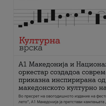
А1 Македонија и Национа
оркестар создадоа совре
приказна инспирирана од
македонското културно н
Во пресрет на овогодишното издание на фест
лето“, А1 Македонија ја претстави кампањата 