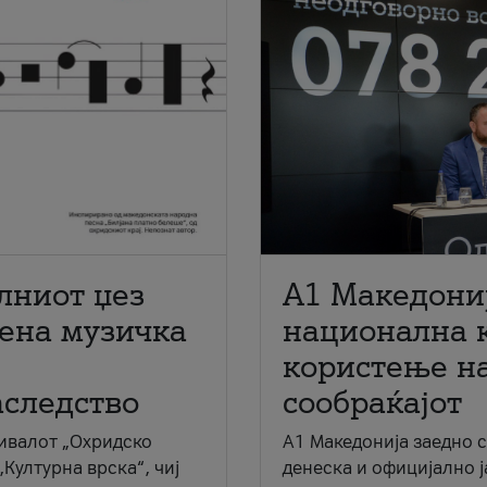
лниот џез
A1 Македони
мена музичка
национална 
користење на
аследство
сообраќајот
ивалот „Охридско
A1 Македонија заедно 
„Културна врска“, чиј
денеска и официјално 