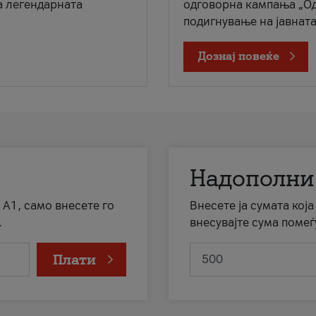
а легендарната
одговорна кампања „Од
подигнување на јавната 
Дознај повеќе
Надополни
 А1, само внесете го
Внесете ја сумата кој
.
внесувајте сума помеѓ
Плати