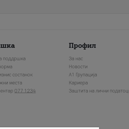
ршка
Профил
за поддршка
За нас
форма
Новости
изнис состанок
А1 Групација
жни места
Кариера
центар
077 1234
Заштита на лични податоц