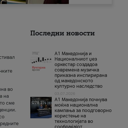
Последни новости
А1 Македонија и
естивал
Националниот џез
оркестар создадоа
современа музичка
ичките
приказна инспирирана
од македонското
културно наследство
ина во
03.07.2026
а на
A1 Македонија почнува
што сме
моќна национална
денции.
кампања за поодговорно
користење на
со
технологијата во
аредните
сообраќајот