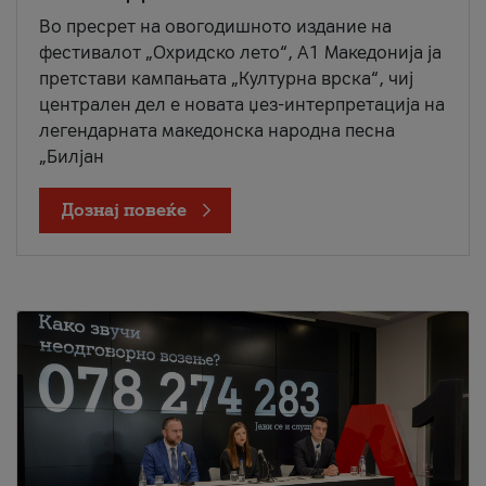
Во пресрет на овогодишното издание на
фестивалот „Охридско лето“, А1 Македонија ја
претстави кампањата „Културна врска“, чиј
централен дел е новата џез-интерпретација на
легендарната македонска народна песна
„Билјан
Дознај повеќе