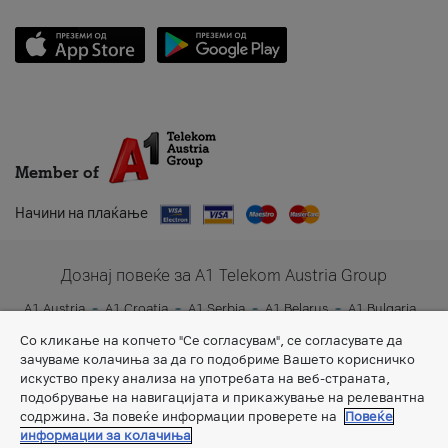
Member of
Начини на плаќање
Дознај повеќе за A1 Telekom Austria Group
A1 Austria
A1 Croatia
A1 Serbia
A1 Belarus
A1 Bulgaria
A1 Slovenia
A1 Digital
Со кликање на копчето "Се согласувам", се согласувате да
зачуваме колачиња за да го подобриме Вашето корисничко
искуство преку анализа на употребата на веб-страната,
подобрување на навигацијата и прикажување на релевантна
содржина. За повеќе информации проверете на
Повеќе
информации за колачиња