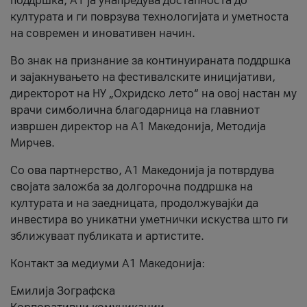
поддршка, A1 ја унапредува достапноста до
културата и ги поврзува технологијата и уметноста
на современ и иновативен начин.
Во знак на признание за континуираната поддршка
и зајакнувањето на фестивалските иницијативи,
директорот на НУ „Охридско лето“ на овој настан му
врачи симболична благодарница на главниот
извршен директор на A1 Македонија, Методија
Мирчев.
Со ова партнерство, A1 Македонија ја потврдува
својата заложба за долгорочна поддршка на
културата и на заедницата, продолжувајќи да
инвестира во уникатни уметнички искуства што ги
зближуваат публиката и артистите.
Контакт за медиуми А1 Македонија:
Емилија Зографска