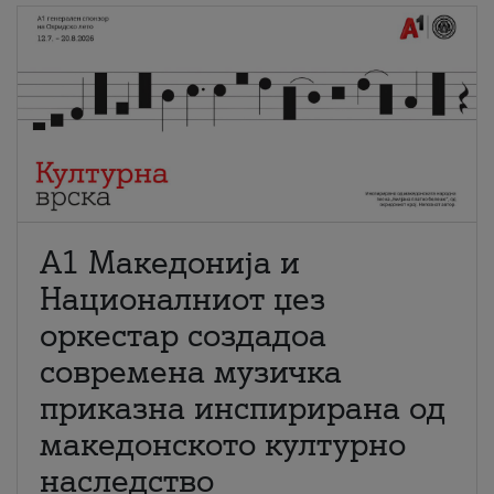
А1 Македонија и
Националниот џез
оркестар создадоа
современа музичка
приказна инспирирана од
македонското културно
наследство