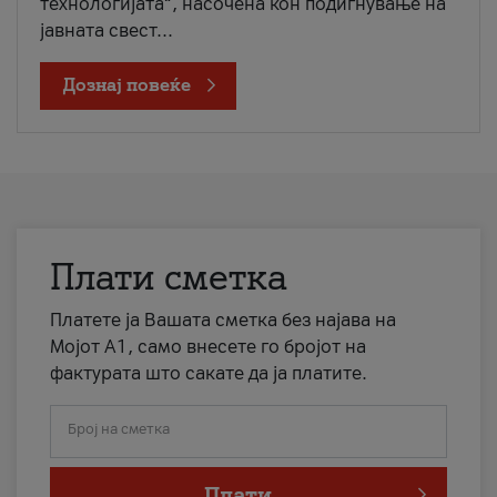
технологијата“, насочена кон подигнување на
јавната свест...
Дознај повеќе
Плати сметка
Платете ја Вашата сметка без најава на
Мојот А1, само внесете го бројот на
фактурата што сакате да ја платите.
Број на сметка
Плати