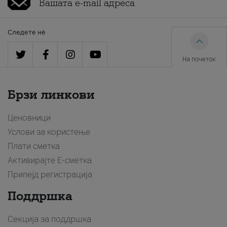
Следете нè
На почеток
Брзи линкови
Ценовници
Услови за користење
Плати сметка
Активирајте Е-сметка
Припејд регистрација
Поддршка
Секција за поддршка