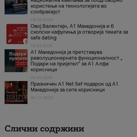
национална кампања за поодговорно
користење на технологијата во
сообраќајот
18.05.2026
Овој Валентајн, A1 Македонија и 6
скопски кафулиња ја отворија темата за
safe dating
16.02.2026
А1 Македонија ја претставува
револуционерната функционалност „
Подари на пријател“ за А1 Алфа
корисници
02.02.2026
Празничен A1 Net Sеf подарок од А1
Македонија за сите корисници
04.12.2025
Слични содржини