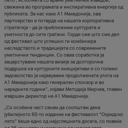
лето’, исполнета со врвни уметнички изведби,
свежина во програмата и инспиративна енергија од
публиката. За нас како A1 Македонија, ова
партнерство е потврда на нашата корпоративна
стратегија – да ја приближиме културата и
уметноста до сите граѓани. Горди сме што сме дел
од фестивал што успешно ги комбинира
наследството и традицијата со современите
уметнички тенденции. Со оваа соработка ја
зацврстуваме нашата визија за долгорочна
поддршка на културните иницијативи и со големо
задоволство ја најавуваме продолжената улога на
A1 Македонија како генерален спонзор и во
наредните години“, изјави Методија Мирчев, главен
извршен директор на A1 Македонија.
„Со особена чест сакам да соопштам дека
јубилејното 65-то издание на фестивалот “Охридско
лето” беше едно од најуспешните досега, со повеќе