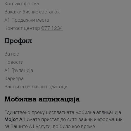
Контакт форма
Закажи бизнис состанок
A1 Продажни места
Контакт центар
077 1234
Профил
За нас
Новости
А1 Групација
Кариера
Заштита на лични податоци
Мобилна апликација
Единствено преку бесплатната мобилна апликација
Мојот A1
имате пристап до сите важни информации
за Вашите A1 услуги, во било кое време.