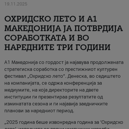
19.11.2025
За нас
ОХРИДСКО ЛЕТО И A1
#ПодобарОнлајн
МАКЕДОНИЈА ЈА ПОТВРДИЈА
СОРАБОТКАТА И ВО
НАРЕДНИТЕ ТРИ ГОДИНИ
A1 Македонија со гордост ја најавува продолжената
стратегиска соработка со престижниот културен
фестивал „Охридско лето“. Денеска, во седиштето
на компанијата, се одржа конференција за
медиумите, на која директорите на двете
институции ги презентираа резултатите од
изминатата сезона и ги најавија заедничките
планови за наредниот период.
„2025 година беше извонредна година за ‘Охридско