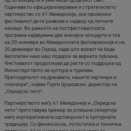
од 36 концерти и уметници од целиот свет.
Годинава го официјализиравме и стратегиското
партнерство со А1 Македонија, кое овозможи
фестивалот да се развива и надвор од летните
месеци. Во рамките на постфестивалската
програма најавуваме два значајни концерти и тоа
на 29 ноември во Македонската филхармонија и на
20 декември во Охрид, каде што влезот ќе биде
бесплатен како наш подарок за верната публика.
Фестивалот продолжува да расте со поддршка од
Министерството за култура и туризам,
Претседателот на државата, нашите партнери и
спонзори“, изјави Ѓорѓи Цуцковски, директор на
„Охридско лето“.
Партнерството меѓу A1 Македонија и „Охридско
лето“ претставува пример за успешна синергија
меѓу корпоративната одговорност и културната
традиција. Со финансиска, логистичка и техничка