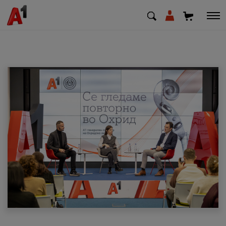
МК
EN
SQ
Приватни
Деловни
Поддршка
Надополни кредит
Плати сметка