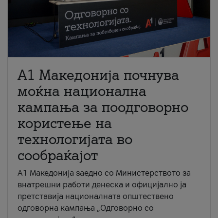
A1 Македонија почнува
моќна национална
кампања за поодговорно
користење на
технологијата во
сообраќајот
A1 Македонија заедно со Министерството за
внатрешни работи денеска и официјално ја
претставија националната општествено
одговорна кампања „Одговорно со