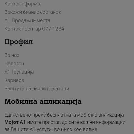
Контакт форма
Закажи бизнис состанок
A1 Продажни места
Контакт центар
077 1234
Профил
За нас
Новости
А1 Групација
Кариера
Заштита на лични податоци
Мобилна апликација
Единствено преку бесплатната мобилна апликација
Мојот A1
имате пристап до сите важни информации
за Вашите A1 услуги, во било кое време.