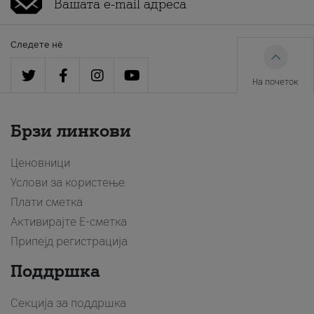
Следете нè
На почеток
Брзи линкови
Ценовници
Услови за користење
Плати сметка
Активирајте Е-сметка
Припејд регистрација
Поддршка
Секција за поддршка