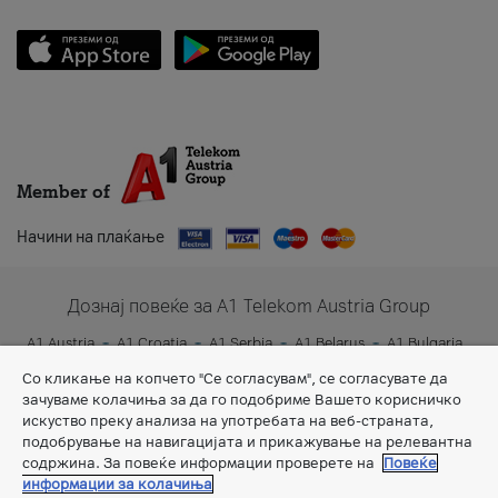
Member of
Начини на плаќање
Дознај повеќе за A1 Telekom Austria Group
A1 Austria
A1 Croatia
A1 Serbia
A1 Belarus
A1 Bulgaria
A1 Slovenia
A1 Digital
Со кликање на копчето "Се согласувам", се согласувате да
зачуваме колачиња за да го подобриме Вашето корисничко
искуство преку анализа на употребата на веб-страната,
подобрување на навигацијата и прикажување на релевантна
содржина. За повеќе информации проверете на
Повеќе
информации за колачиња