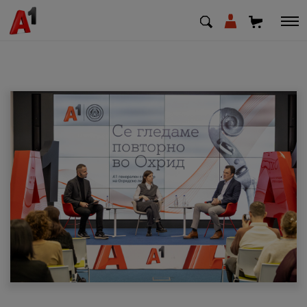
МК
EN
SQ
Приватни
Деловни
Поддршка
Надополни кредит
Плати сметка