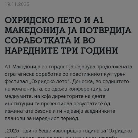
19.11.2025
За нас
ОХРИДСКО ЛЕТО И A1
#ПодобарОнлајн
МАКЕДОНИЈА ЈА ПОТВРДИЈА
СОРАБОТКАТА И ВО
НАРЕДНИТЕ ТРИ ГОДИНИ
A1 Македонија со гордост ја најавува продолжената
стратегиска соработка со престижниот културен
фестивал „Охридско лето“. Денеска, во седиштето
на компанијата, се одржа конференција за
медиумите, на која директорите на двете
институции ги презентираа резултатите од
изминатата сезона и ги најавија заедничките
планови за наредниот период.
„2025 година беше извонредна година за ‘Охридско