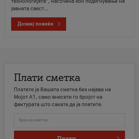
технологијата“, насочена кон подигнување на
јавната свест...
Дознај повеќе
Плати сметка
Платете ја Вашата сметка без најава на
Мојот А1, само внесете го бројот на
фактурата што сакате да ја платите.
Број на сметка
Плати