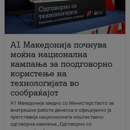
A1 Македонија почнува
моќна национална
кампања за поодговорно
користење на
технологијата во
сообраќајот
A1 Македонија заедно со Министерството за
внатрешни работи денеска и официјално ја
претставија националната општествено
одговорна кампања „Одговорно со