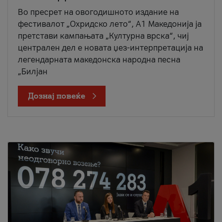
Во пресрет на овогодишното издание на
фестивалот „Охридско лето“, А1 Македонија ја
претстави кампањата „Културна врска“, чиј
централен дел е новата џез-интерпретација на
легендарната македонска народна песна
„Билјан
Дознај повеќе