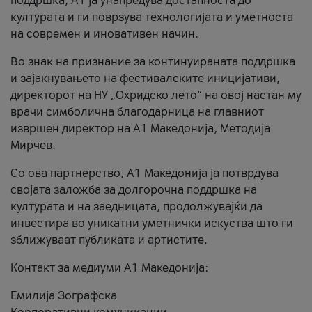
поддршка, A1 ја унапредува достапноста до
културата и ги поврзува технологијата и уметноста
на современ и иновативен начин.
Во знак на признание за континуираната поддршка
и зајакнувањето на фестивалските иницијативи,
директорот на НУ „Охридско лето“ на овој настан му
врачи симболична благодарница на главниот
извршен директор на A1 Македонија, Методија
Мирчев.
Со ова партнерство, A1 Македонија ја потврдува
својата заложба за долгорочна поддршка на
културата и на заедницата, продолжувајќи да
инвестира во уникатни уметнички искуства што ги
зближуваат публиката и артистите.
Контакт за медиуми А1 Македонија:
Емилија Зографска