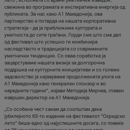
лето’, исполнета со врвни уметнички изведби,
свежина во програмата и инспиративна енергија од
публиката. За нас како A1 Македонија, ова
партнерство е потврда на нашата корпоративна
стратегија – да ја приближиме културата и
уметноста до сите граѓани. Горди сме што сме дел
од фестивал што успешно ги комбинира
наследството и традицијата со современите
уметнички тенденции. Со оваа соработка ја
зацврстуваме нашата визија за долгорочна
поддршка на културните иницијативи и со големо
задоволство ја најавуваме продолжената улога на
A1 Македонија како генерален спонзор и во
наредните години“, изјави Методија Мирчев, главен
извршен директор на A1 Македонија.
„Со особена чест сакам да соопштам дека
јубилејното 65-то издание на фестивалот “Охридско
лето” беше едно од најуспешните досега, со повеќе