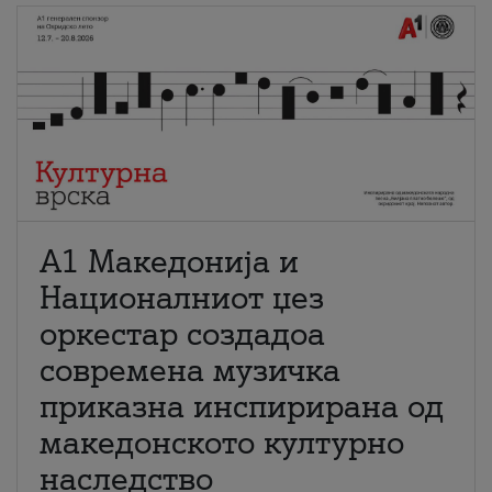
А1 Македонија и
Националниот џез
оркестар создадоа
современа музичка
приказна инспирирана од
македонското културно
наследство