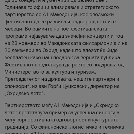
од 36 концерти и уметници од целиот свет.
Годинава го официјализиравме и стратегиското
партнерство со А1 Македонија, кое овозможи
фестивалот да се развива и надвор од летните
месеци. Во рамките на постфестивалската
програма најавуваме два значајни концерти и тоа
на 29 ноември во Македонската филхармонија и на
20 декември во Охрид, каде што влезот ќе биде
бесплатен како наш подарок за верната публика.
Фестивалот продолжува да расте со поддршка од
Министерството за култура и туризам,
Претседателот на државата, нашите партнери и
спонзори“, изјави Ѓорѓи Цуцковски, директор на
„Охридско лето“.
Партнерството меѓу A1 Македонија и „Охридско
лето“ претставува пример за успешна синергија
меѓу корпоративната одговорност и културната
традиција. Со финансиска, логистичка и техничка