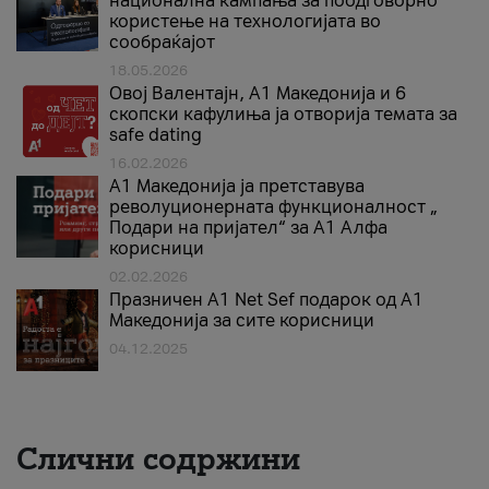
национална кампања за поодговорно
користење на технологијата во
сообраќајот
18.05.2026
Овој Валентајн, A1 Македонија и 6
скопски кафулиња ја отворија темата за
safe dating
16.02.2026
А1 Македонија ја претставува
револуционерната функционалност „
Подари на пријател“ за А1 Алфа
корисници
02.02.2026
Празничен A1 Net Sеf подарок од А1
Македонија за сите корисници
04.12.2025
Слични содржини