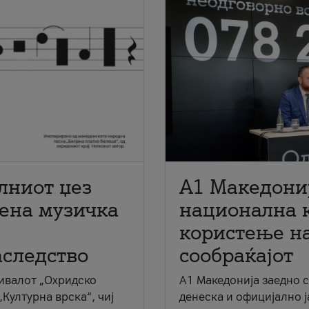
лниот џез
A1 Македони
мена музичка
национална 
користење на
аследство
сообраќајот
ивалот „Охридско
A1 Македонија заедно 
„Културна врска“, чиј
денеска и официјално 