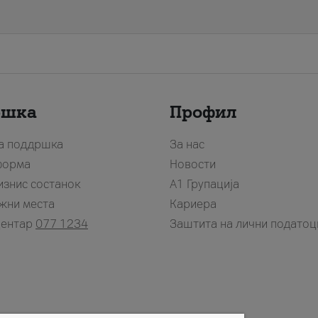
ршка
Профил
за поддршка
За нас
форма
Новости
изнис состанок
А1 Групација
жни места
Кариера
центар
077 1234
Заштита на лични податоц