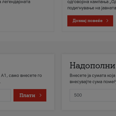
а легендарната
одговорна кампања „Од
подигнување на јавната 
Дознај повеќе
Надополни
 А1, само внесете го
Внесете ја сумата кој
.
внесувајте сума помеѓ
Плати