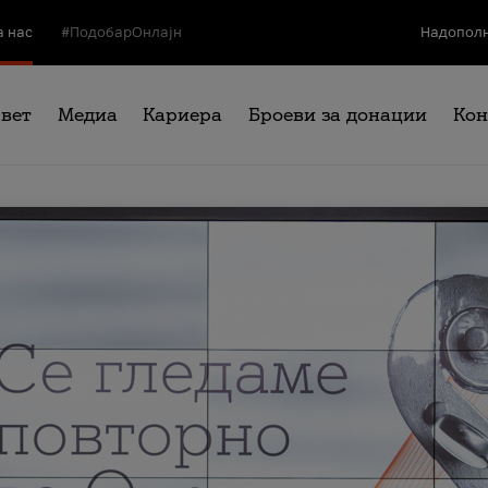
а нас
#ПодобарОнлајн
Надополн
свет
Медиа
Кариера
Броеви за донации
Кон