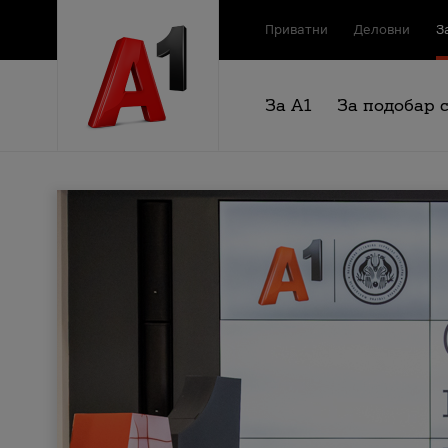
Приватни
Деловни
З
За А1
За подобар 