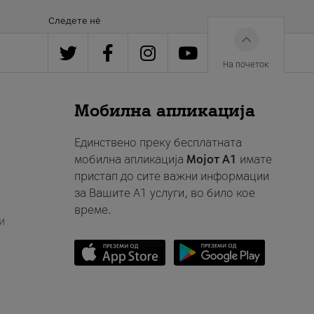
Следете нè
На почеток
Мобилна апликација
Единствено преку бесплатната
мобилна апликација
Мојот A1
имате
пристап до сите важни информации
за Вашите A1 услуги, во било кое
време.
и