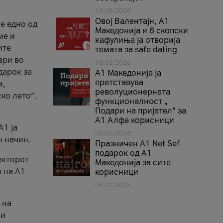
18.05.2026
Овој Валентајн, A1
е едно од
Македонија и 6 скопски
ме и
кафулиња ја отворија
ите
темата за safe dating
ври во
16.02.2026
дарок за
А1 Македонија ја
претставува
м,
револуционерната
ко лето“.
функционалност „
Подари на пријател“ за
А1 Алфа корисници
A1 ја
02.02.2026
н начин.
Празничен A1 Net Sеf
подарок од А1
екторот
Македонија за сите
 на A1
корисници
04.12.2025
 на
 и