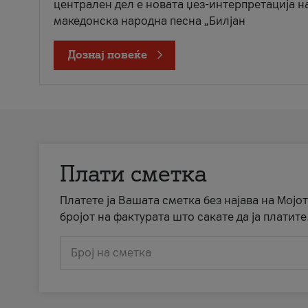
централен дел е новата џез-интерпретација н
македонска народна песна „Билјан
Дознај повеќе
Плати сметка
Платете ја Вашата сметка без најава на Мојот
бројот на фактурата што сакате да ја платите
Број на сметка