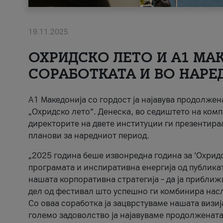
19.11.2025
ОХРИДСКО ЛЕТО И A1 МАК
СОРАБОТКАТА И ВО НАРЕ
A1 Македонија со гордост ја најавува продолже
„Охридско лето“. Денеска, во седиштето на комп
директорите на двете институции ги презентираа
планови за наредниот период.
„2025 година беше извонредна година за ‘Охридс
програмата и инспиративна енергија од публикат
нашата корпоративна стратегија – да ја приближ
дел од фестивал што успешно ги комбинира нас
Со оваа соработка ја зацврстуваме нашата визиј
големо задоволство ја најавуваме продолжената