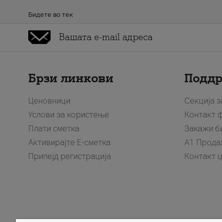
Бидете во тек
Брзи линкови
Подд
Ценовници
Секција 
Услови за користење
Контакт 
Плати сметка
Закажи б
Активирајте Е-сметка
A1 Прода
Припејд регистрација
Контакт 