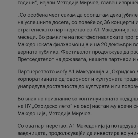
години“, изјави Методија Мирчев, главен изврше
„Со особена чест сакам да соопштам дека јубиле
најуспешните досега, со повеќе од 36 концерти 
стратегиското партнерство со А1 Македонија, к
месеци. Во рамките на постфестивалската прогр
Македонската филхармонија и на 20 декември во
верната публика. Фестивалот продолжува да рас
Претседателот на државата, нашите партнери и с
Партнерството меѓу A1 Македонија и „Охридско 
корпоративната одговорност и културната традиц
унапредува достапноста до културата и ги поврз
Во знак на признание за континуираната поддрш
на НУ „Охридско лето“ на овој настан му врачи
Македонија, Методија Мирчев.
Со ова партнерство, A1 Македонија ја потврдува
заедницата, продолжувајќи да инвестира во уни