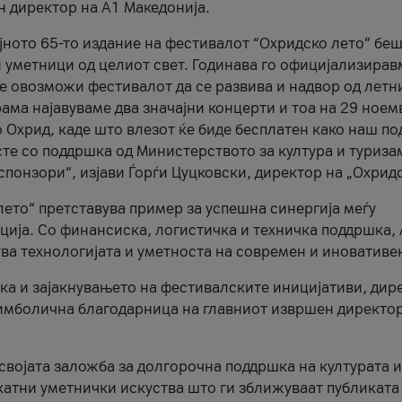
н директор на A1 Македонија.
јното 65-то издание на фестивалот “Охридско лето” беш
и уметници од целиот свет. Годинава го официјализирав
ое овозможи фестивалот да се развива и надвор од летн
ама најавуваме два значајни концерти и тоа на 29 ноем
 Охрид, каде што влезот ќе биде бесплатен како наш по
те со поддршка од Министерството за култура и туриза
понзори“, изјави Ѓорѓи Цуцковски, директор на „Охридс
лето“ претставува пример за успешна синергија меѓу
ија. Со финансиска, логистичка и техничка поддршка, 
ува технологијата и уметноста на современ и иновативе
ка и зајакнувањето на фестивалските иницијативи, дир
 симболична благодарница на главниот извршен директор
 својата заложба за долгорочна поддршка на културата и
катни уметнички искуства што ги зближуваат публиката