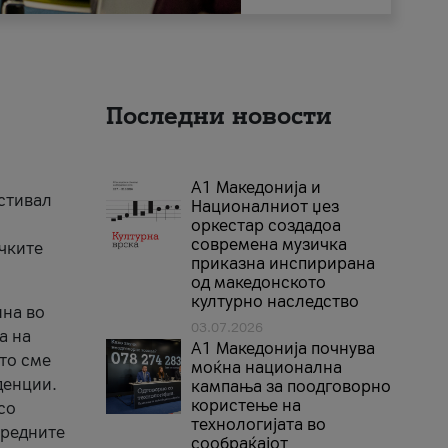
Последни новости
А1 Македонија и
естивал
Националниот џез
оркестар создадоа
современа музичка
ичките
приказна инспирирана
од македонското
културно наследство
ина во
03.07.2026
а на
A1 Македонија почнува
што сме
моќна национална
денции.
кампања за поодговорно
користење на
со
технологијата во
аредните
сообраќајот