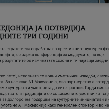
ЕДОНИЈА ЈА ПОТВРДИЈА
ДНИТЕ ТРИ ГОДИНИ
ната стратегиска соработка со престижниот културен ф
анијата, се одржа конференција за медиумите, на која
 резултатите од изминатата сезона и ги најавија заедн
ко лето’, исполнета со врвни уметнички изведби, свеж
а. За нас како A1 Македонија, ова партнерство е потврд
име културата и уметноста до сите граѓани. Горди сме 
ледството и традицијата со современите уметнички тен
а за долгорочна поддршка на културните иницијативи и 
 улога на A1 Македонија како генерален спонзор и во н