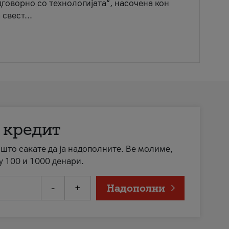
говорно со технологијата“, насочена кон
свест...
 кредит
а што сакате да ја надополните. Ве молиме,
у 100 и 1000 денари.
-
+
Надополни