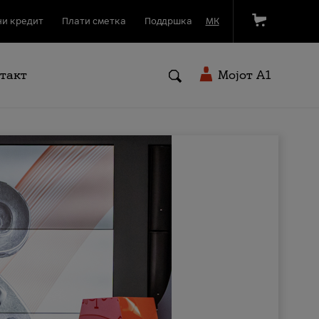
и кредит
Плати сметка
Поддршка
МК
такт
Мојот A1