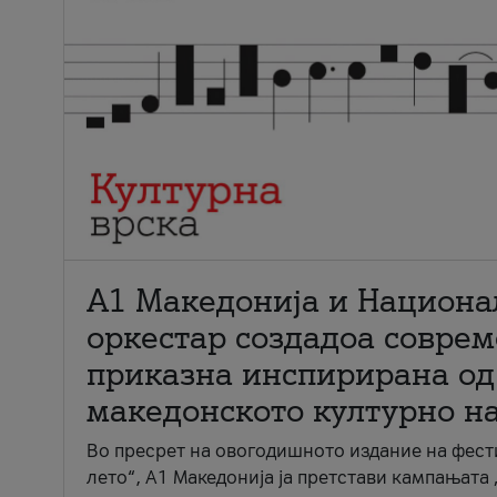
А1 Македонија и Национа
оркестар создадоа совре
приказна инспирирана од
македонското културно н
Во пресрет на овогодишното издание на фест
лето“, А1 Македонија ја претстави кампањата 