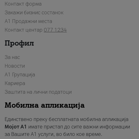
Контакт форма
Закажи бизнис состанок
A1 Продажни места
Контакт центар
077 1234
Профил
За нас
Новости
А1 Групација
Кариера
Заштита на лични податоци
Мобилна апликација
Единствено преку бесплатната мобилна апликација
Мојот A1
имате пристап до сите важни информации
за Вашите A1 услуги, во било кое време.