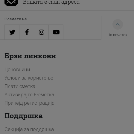
Следете нè
На почеток
Брзи линкови
Ценовници
Услови за користење
Плати сметка
Активирајте Е-сметка
Припејд регистрација
Поддршка
Секција за поддршка