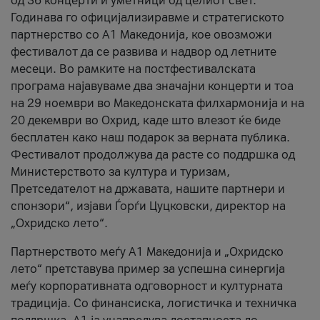
од 36 концерти и уметници од целиот свет.
Годинава го официјализиравме и стратегиското
партнерство со А1 Македонија, кое овозможи
фестивалот да се развива и надвор од летните
месеци. Во рамките на постфестивалската
програма најавуваме два значајни концерти и тоа
на 29 ноември во Македонската филхармонија и на
20 декември во Охрид, каде што влезот ќе биде
бесплатен како наш подарок за верната публика.
Фестивалот продолжува да расте со поддршка од
Министерството за култура и туризам,
Претседателот на државата, нашите партнери и
спонзори“, изјави Ѓорѓи Цуцковски, директор на
„Охридско лето“.
Партнерството меѓу A1 Македонија и „Охридско
лето“ претставува пример за успешна синергија
меѓу корпоративната одговорност и културната
традиција. Со финансиска, логистичка и техничка