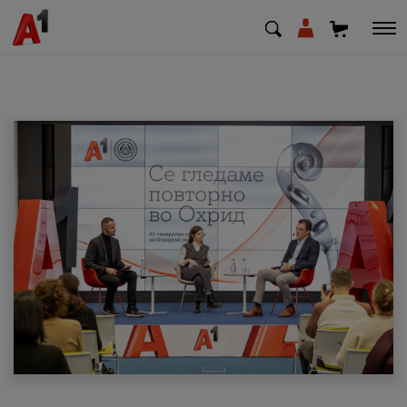
МК
EN
SQ
Приватни
Деловни
Поддршка
Надополни кредит
Плати сметка