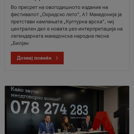
Во пресрет на овогодишното издание на
фестивалот „Охридско лето“, А1 Македонија ја
претстави кампањата „Културна врска“, чиј
централен дел е новата џез-интерпретација на
легендарната македонска народна песна
„Билјан
Дознај повеќе