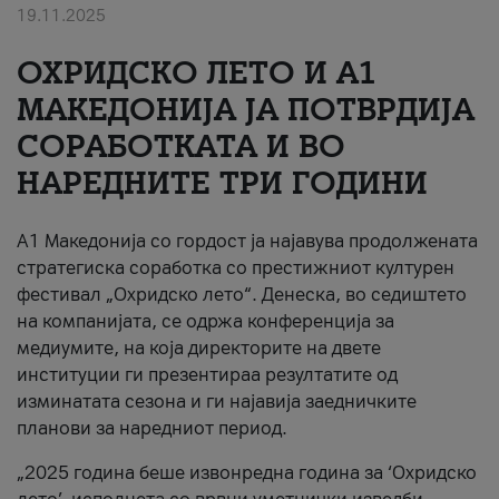
19.11.2025
За нас
ОХРИДСКО ЛЕТО И A1
#ПодобарОнлајн
МАКЕДОНИЈА ЈА ПОТВРДИЈА
СОРАБОТКАТА И ВО
НАРЕДНИТЕ ТРИ ГОДИНИ
A1 Македонија со гордост ја најавува продолжената
стратегиска соработка со престижниот културен
фестивал „Охридско лето“. Денеска, во седиштето
на компанијата, се одржа конференција за
медиумите, на која директорите на двете
институции ги презентираа резултатите од
изминатата сезона и ги најавија заедничките
планови за наредниот период.
„2025 година беше извонредна година за ‘Охридско