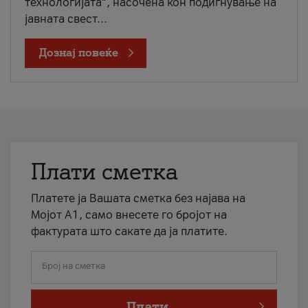
технологијата“, насочена кон подигнување на
јавната свест...
Дознај повеќе
Плати сметка
Платете ја Вашата сметка без најава на
Мојот А1, само внесете го бројот на
фактурата што сакате да ја платите.
Број на сметка
Плати