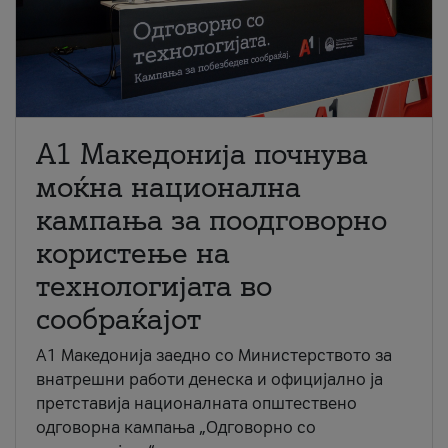
A1 Македонија почнува
моќна национална
кампања за поодговорно
користење на
технологијата во
сообраќајот
A1 Македонија заедно со Министерството за
внатрешни работи денеска и официјално ја
претставија националната општествено
одговорна кампања „Одговорно со