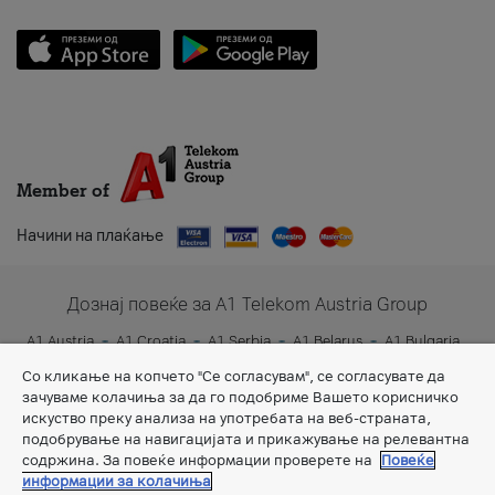
Member of
Начини на плаќање
Дознај повеќе за A1 Telekom Austria Group
A1 Austria
A1 Croatia
A1 Serbia
A1 Belarus
A1 Bulgaria
A1 Slovenia
A1 Digital
Со кликање на копчето "Се согласувам", се согласувате да
зачуваме колачиња за да го подобриме Вашето корисничко
искуство преку анализа на употребата на веб-страната,
подобрување на навигацијата и прикажување на релевантна
содржина. За повеќе информации проверете на
Повеќе
информации за колачиња