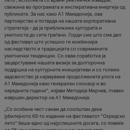
лето’, исполнета со врвни уметнички изведби,
свежина во програмата и инспиративна енергија од
публиката. За нас како A1 Македонија, ова
партнерство е потврда на нашата корпоративна
стратегија – да ја приближиме културата и
уметноста до сите граѓани. Горди сме што сме дел
од фестивал што успешно ги комбинира
наследството и традицијата со современите
уметнички тенденции. Со оваа соработка ја
зацврстуваме нашата визија за долгорочна
поддршка на културните иницијативи и со големо
задоволство ја најавуваме продолжената улога на
A1 Македонија како генерален спонзор и во
наредните години“, изјави Методија Мирчев, главен
извршен директор на A1 Македонија.
„Со особена чест сакам да соопштам дека
јубилејното 65-то издание на фестивалот “Охридско
лето” беше едно од најуспешните досега, со повеќе