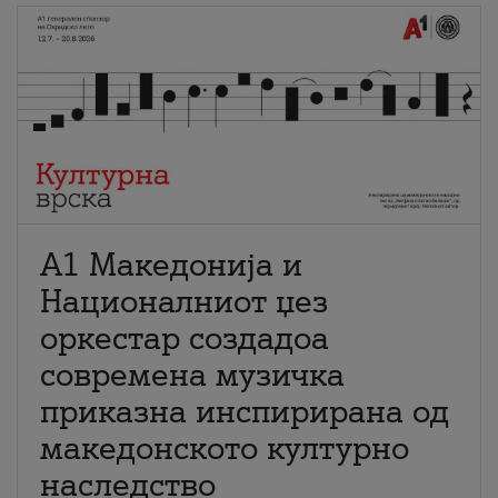
А1 Македонија и
Националниот џез
оркестар создадоа
современа музичка
приказна инспирирана од
македонското културно
наследство