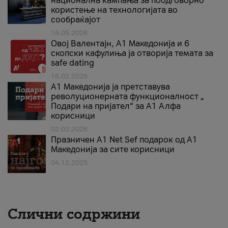
национална кампања за поодговорно
користење на технологијата во
сообраќајот
18.05.2026
Овој Валентајн, A1 Македонија и 6
скопски кафулиња ја отворија темата за
safe dating
16.02.2026
А1 Македонија ја претставува
револуционерната функционалност „
Подари на пријател“ за А1 Алфа
корисници
02.02.2026
Празничен A1 Net Sеf подарок од А1
Македонија за сите корисници
04.12.2025
Слични содржини