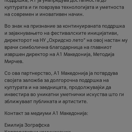
поддршка, A1 ја унапредува достапноста до
културата и ги поврзува технологијата и уметноста
на современ и иновативен начин.
Во знак на признание за континуираната поддршка
и зајакнувањето на фестивалските иницијативи,
директорот на НУ „Охридско лето“ на овој настан му
врачи симболична благодарница на главниот
извршен директор на A1 Македонија, Методија
Мирчев.
Со ова партнерство, A1 Македонија ја потврдува
својата заложба за долгорочна поддршка на
културата и на заедницата, продолжувајќи да
инвестира во уникатни уметнички искуства што ги
зближуваат публиката и артистите.
Контакт за медиуми А1 Македонија:
Емилија Зографска