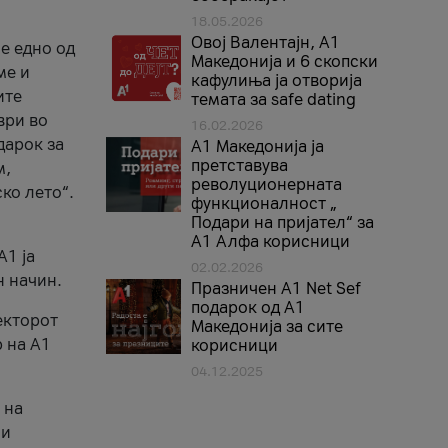
18.05.2026
Овој Валентајн, A1
е едно од
Македонија и 6 скопски
ме и
кафулиња ја отворија
ите
темата за safe dating
ври во
16.02.2026
дарок за
А1 Македонија ја
претставува
м,
револуционерната
ко лето“.
функционалност „
Подари на пријател“ за
А1 Алфа корисници
A1 ја
02.02.2026
н начин.
Празничен A1 Net Sеf
подарок од А1
екторот
Македонија за сите
 на A1
корисници
04.12.2025
 на
 и