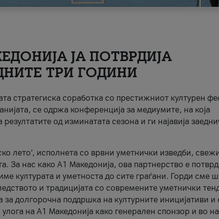
ЕДОНИЈА ЈА ПОТВРДИЈА
ДНИТЕ ТРИ ГОДИНИ
ната стратегиска соработка со престижниот културен ф
анијата, се одржа конференција за медиумите, на која
 резултатите од изминатата сезона и ги најавија заедн
ко лето’, исполнета со врвни уметнички изведби, свеж
а. За нас како A1 Македонија, ова партнерство е потврд
име културата и уметноста до сите граѓани. Горди сме 
ледството и традицијата со современите уметнички тен
а за долгорочна поддршка на културните иницијативи и 
 улога на A1 Македонија како генерален спонзор и во н