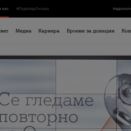
а нас
#ПодобарОнлајн
Надополн
свет
Медиа
Кариера
Броеви за донации
Кон