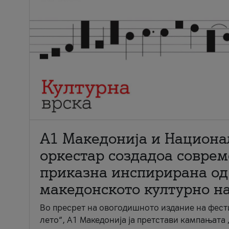
А1 Македонија и Национа
оркестар создадоа совре
приказна инспирирана од
македонското културно н
Во пресрет на овогодишното издание на фест
лето“, А1 Македонија ја претстави кампањата 