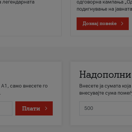
а легендарната
одговорна кампања „Од
подигнување на јавната 
Дознај повеќе
Надополни
 А1, само внесете го
Внесете ја сумата кој
.
внесувајте сума помеѓ
Плати