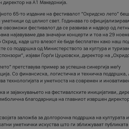
н директор на A1 Македонија.
јното 65-то издание на фестивалот “Охридско лето” беш
и уметници од целиот свет. Годинава го официјализирав
ое овозможи фестивалот да се развива и надвор од летн
ама најавуваме два значајни концерти и тоа на 29 ноем
 Охрид, каде што влезот ќе биде бесплатен како наш по
те со поддршка од Министерството за култура и туриза
понзори“, изјави Ѓорѓи Цуцковски, директор на „Охридс
лето“ претставува пример за успешна синергија меѓу
ија. Со финансиска, логистичка и техничка поддршка, 
ува технологијата и уметноста на современ и иновативе
ка и зајакнувањето на фестивалските иницијативи, дир
 симболична благодарница на главниот извршен директор
 својата заложба за долгорочна поддршка на културата и
катни уметнички искуства што ги зближуваат публиката