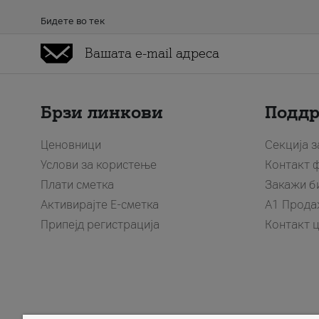
Бидете во тек
Брзи линкови
Подд
Ценовници
Секција 
Услови за користење
Контакт 
Плати сметка
Закажи б
Активирајте Е-сметка
A1 Прода
Припејд регистрација
Контакт 