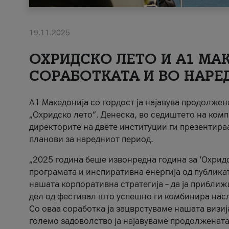
19.11.2025
ОХРИДСКО ЛЕТО И A1 МАК
СОРАБОТКАТА И ВО НАРЕ
A1 Македонија со гордост ја најавува продолже
„Охридско лето“. Денеска, во седиштето на комп
директорите на двете институции ги презентираа
планови за наредниот период.
„2025 година беше извонредна година за ‘Охридс
програмата и инспиративна енергија од публикат
нашата корпоративна стратегија – да ја приближ
дел од фестивал што успешно ги комбинира нас
Со оваа соработка ја зацврстуваме нашата визиј
големо задоволство ја најавуваме продолжената