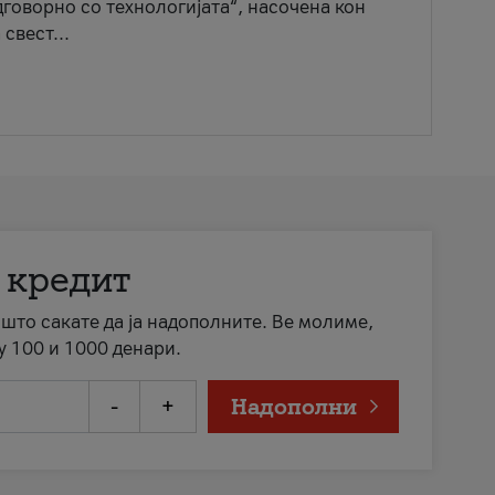
говорно со технологијата“, насочена кон
свест...
 кредит
а што сакате да ја надополните. Ве молиме,
у 100 и 1000 денари.
-
+
Надополни