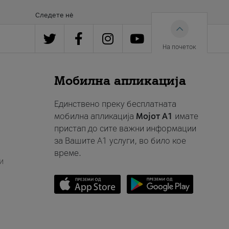
Следете нè
На почеток
Мобилна апликација
Единствено преку бесплатната
мобилна апликација
Мојот A1
имате
пристап до сите важни информации
за Вашите A1 услуги, во било кое
време.
и