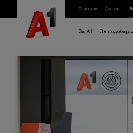
Приватни
Деловни
З
За А1
За подобар 