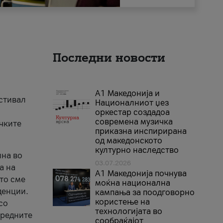
Последни новости
А1 Македонија и
естивал
Националниот џез
оркестар создадоа
современа музичка
ичките
приказна инспирирана
од македонското
културно наследство
ина во
03.07.2026
а на
A1 Македонија почнува
што сме
моќна национална
денции.
кампања за поодговорно
користење на
со
технологијата во
аредните
сообраќајот