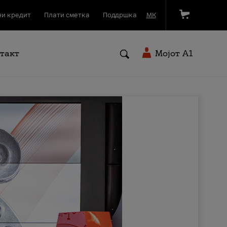
и кредит
Плати сметка
Поддршка
МК
такт
Мојот A1