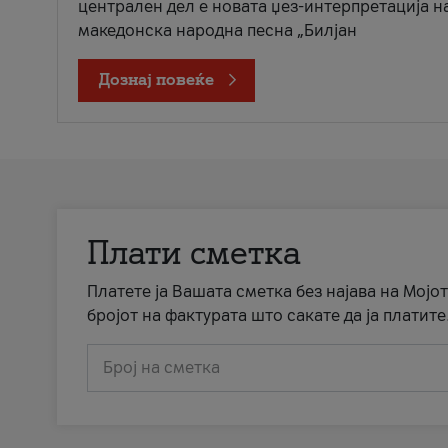
централен дел е новата џез-интерпретација н
македонска народна песна „Билјан
Дознај повеќе
Плати сметка
Платете ја Вашата сметка без најава на Мојот
бројот на фактурата што сакате да ја платите
Број на сметка