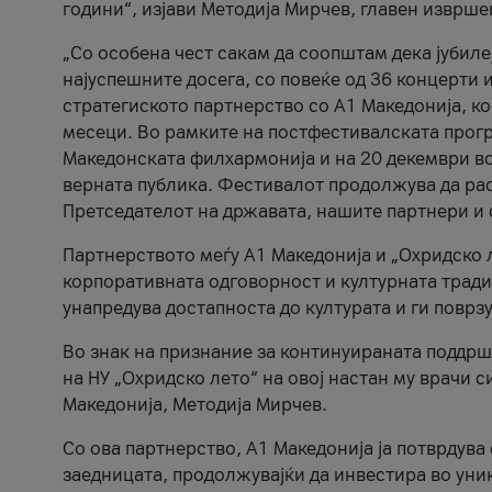
години“, изјави Методија Мирчев, главен изврше
„Со особена чест сакам да соопштам дека јубиле
најуспешните досега, со повеќе од 36 концерти 
стратегиското партнерство со А1 Македонија, к
месеци. Во рамките на постфестивалската прогр
Македонската филхармонија и на 20 декември во
верната публика. Фестивалот продолжува да рас
Претседателот на државата, нашите партнери и с
Партнерството меѓу A1 Македонија и „Охридско 
корпоративната одговорност и културната традиц
унапредува достапноста до културата и ги поврз
Во знак на признание за континуираната поддрш
на НУ „Охридско лето“ на овој настан му врачи
Македонија, Методија Мирчев.
Со ова партнерство, A1 Македонија ја потврдува
заедницата, продолжувајќи да инвестира во уни