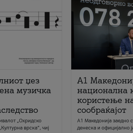
лниот џез
A1 Македони
мена музичка
национална 
користење на
аследство
сообраќајот
ивалот „Охридско
A1 Македонија заедно 
„Културна врска“, чиј
денеска и официјално 