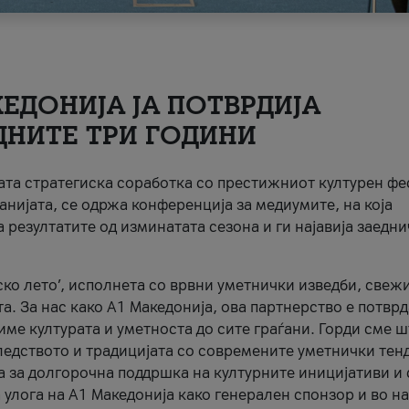
ЕДОНИЈА ЈА ПОТВРДИЈА
ДНИТЕ ТРИ ГОДИНИ
ната стратегиска соработка со престижниот културен ф
анијата, се одржа конференција за медиумите, на која
 резултатите од изминатата сезона и ги најавија заедн
ко лето’, исполнета со врвни уметнички изведби, свеж
а. За нас како A1 Македонија, ова партнерство е потврд
име културата и уметноста до сите граѓани. Горди сме 
ледството и традицијата со современите уметнички тен
а за долгорочна поддршка на културните иницијативи и 
 улога на A1 Македонија како генерален спонзор и во н