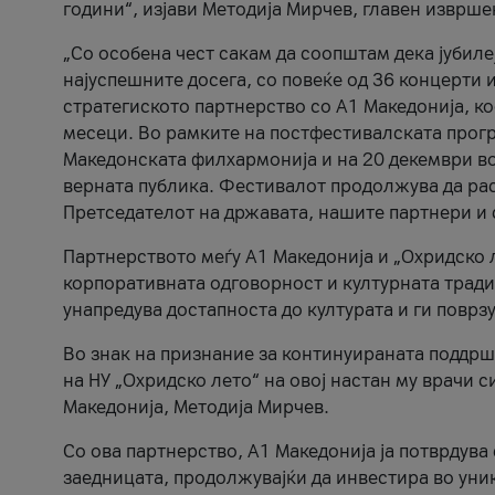
години“, изјави Методија Мирчев, главен изврше
„Со особена чест сакам да соопштам дека јубиле
најуспешните досега, со повеќе од 36 концерти 
стратегиското партнерство со А1 Македонија, к
месеци. Во рамките на постфестивалската прогр
Македонската филхармонија и на 20 декември во
верната публика. Фестивалот продолжува да рас
Претседателот на државата, нашите партнери и с
Партнерството меѓу A1 Македонија и „Охридско 
корпоративната одговорност и културната традиц
унапредува достапноста до културата и ги поврз
Во знак на признание за континуираната поддрш
на НУ „Охридско лето“ на овој настан му врачи
Македонија, Методија Мирчев.
Со ова партнерство, A1 Македонија ја потврдува
заедницата, продолжувајќи да инвестира во уни