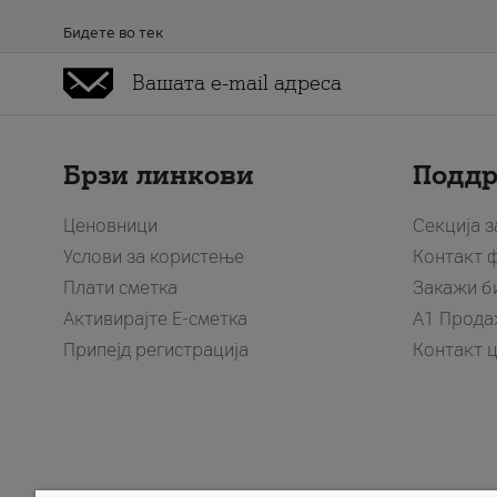
Бидете во тек
Брзи линкови
Подд
Ценовници
Секција 
Услови за користење
Контакт 
Плати сметка
Закажи б
Активирајте Е-сметка
A1 Прода
Припејд регистрација
Контакт 