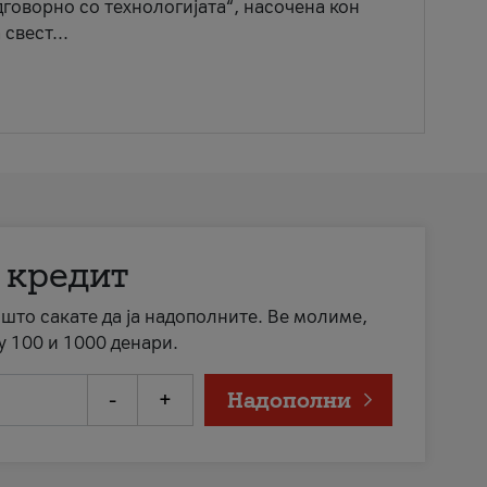
говорно со технологијата“, насочена кон
свест...
 кредит
а што сакате да ја надополните. Ве молиме,
у 100 и 1000 денари.
-
+
Надополни