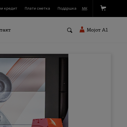
и кредит
Плати сметка
Поддршка
МК
такт
Мојот A1