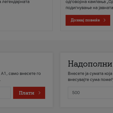
а легендарната
одговорна кампања „Од
подигнување на јавната 
Дознај повеќе
Надополни
 А1, само внесете го
Внесете ја сумата кој
.
внесувајте сума помеѓ
Плати