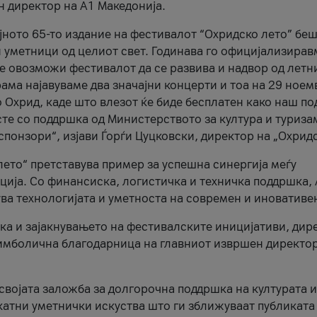
н директор на A1 Македонија.
јното 65-то издание на фестивалот “Охридско лето” беш
и уметници од целиот свет. Годинава го официјализирав
ое овозможи фестивалот да се развива и надвор од летн
ама најавуваме два значајни концерти и тоа на 29 ноем
 Охрид, каде што влезот ќе биде бесплатен како наш по
те со поддршка од Министерството за култура и туриза
понзори“, изјави Ѓорѓи Цуцковски, директор на „Охридс
лето“ претставува пример за успешна синергија меѓу
ија. Со финансиска, логистичка и техничка поддршка, 
ува технологијата и уметноста на современ и иновативе
ка и зајакнувањето на фестивалските иницијативи, дир
 симболична благодарница на главниот извршен директор
 својата заложба за долгорочна поддршка на културата и
катни уметнички искуства што ги зближуваат публиката