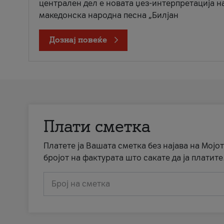
централен дел е новата џез-интерпретација н
македонска народна песна „Билјан
Дознај повеќе
Плати сметка
Платете ја Вашата сметка без најава на Мојот
бројот на фактурата што сакате да ја платите
Број на сметка