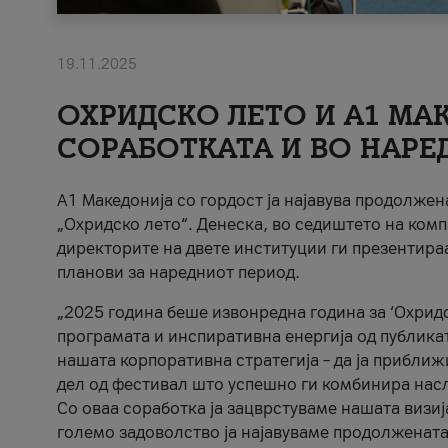
19.11.2025
ОХРИДСКО ЛЕТО И A1 МАК
СОРАБОТКАТА И ВО НАРЕ
A1 Македонија со гордост ја најавува продолже
„Охридско лето“. Денеска, во седиштето на комп
директорите на двете институции ги презентираа
планови за наредниот период.
„2025 година беше извонредна година за ‘Охридс
програмата и инспиративна енергија од публикат
нашата корпоративна стратегија – да ја приближ
дел од фестивал што успешно ги комбинира нас
Со оваа соработка ја зацврстуваме нашата визиј
големо задоволство ја најавуваме продолжената