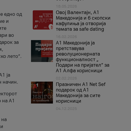
18.05.2026
Овој Валентајн, A1
е едно од
Македонија и 6 скопски
ме и
кафулиња ја отворија
ите
темата за safe dating
ври во
16.02.2026
дарок за
А1 Македонија ја
претставува
м,
револуционерната
ко лето“.
функционалност „
Подари на пријател“ за
А1 Алфа корисници
A1 ја
02.02.2026
н начин.
Празничен A1 Net Sеf
подарок од А1
екторот
Македонија за сите
 на A1
корисници
04.12.2025
 на
 и