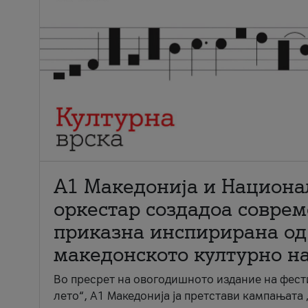
А1 Македонија и Национа
оркестар создадоа совре
приказна инспирирана од
македонското културно н
Во пресрет на овогодишното издание на фест
лето“, А1 Македонија ја претстави кампањата 