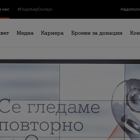
а нас
#ПодобарОнлајн
Надополн
свет
Медиа
Кариера
Броеви за донации
Кон