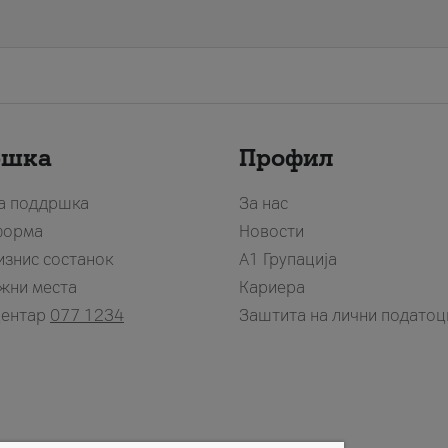
ршка
Профил
за поддршка
За нас
форма
Новости
изнис состанок
А1 Групација
жни места
Кариера
центар
077 1234
Заштита на лични податоц