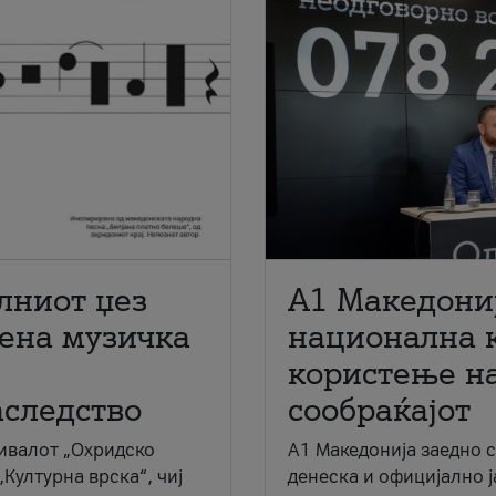
лниот џез
A1 Македони
мена музичка
национална 
користење на
аследство
сообраќајот
ивалот „Охридско
A1 Македонија заедно 
„Културна врска“, чиј
денеска и официјално 