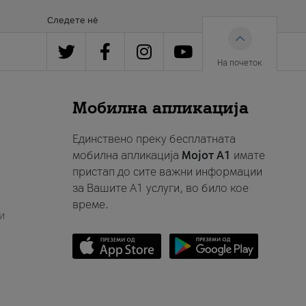
Следете нè
На почеток
Мобилна апликација
Единствено преку бесплатната
мобилна апликација
Мојот A1
имате
пристап до сите важни информации
за Вашите A1 услуги, во било кое
време.
и