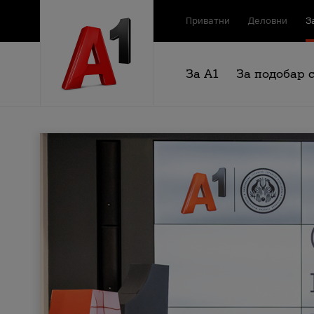
Приватни
Деловни
З
За А1
За подобар 