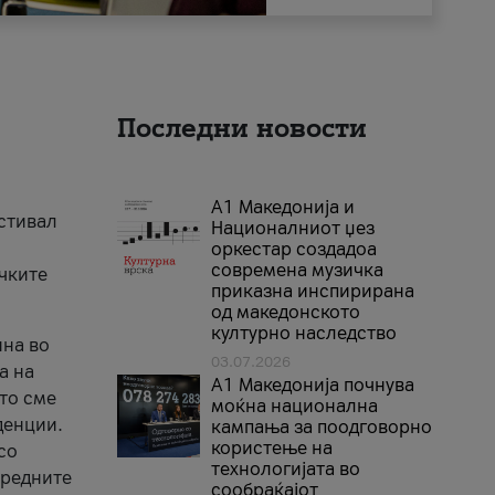
Последни новости
А1 Македонија и
естивал
Националниот џез
оркестар создадоа
современа музичка
ичките
приказна инспирирана
од македонското
културно наследство
ина во
03.07.2026
а на
A1 Македонија почнува
што сме
моќна национална
денции.
кампања за поодговорно
користење на
со
технологијата во
аредните
сообраќајот