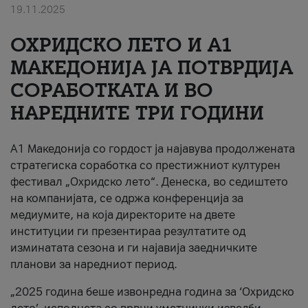
19.11.2025
За нас
ОХРИДСКО ЛЕТО И A1
#ПодобарОнлајн
МАКЕДОНИЈА ЈА ПОТВРДИЈА
СОРАБОТКАТА И ВО
НАРЕДНИТЕ ТРИ ГОДИНИ
A1 Македонија со гордост ја најавува продолжената
стратегиска соработка со престижниот културен
фестивал „Охридско лето“. Денеска, во седиштето
на компанијата, се одржа конференција за
медиумите, на која директорите на двете
институции ги презентираа резултатите од
изминатата сезона и ги најавија заедничките
планови за наредниот период.
„2025 година беше извонредна година за ‘Охридско