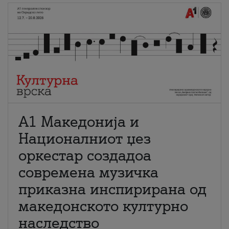
А1 Македонија и
Националниот џез
оркестар создадоа
современа музичка
приказна инспирирана од
македонското културно
наследство