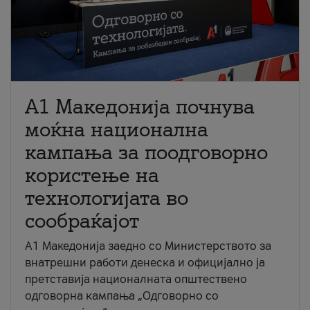
A1 Македонија почнува
моќна национална
кампања за поодговорно
користење на
технологијата во
сообраќајот
A1 Македонија заедно со Министерството за
внатрешни работи денеска и официјално ја
претставија националната општествено
одговорна кампања „Одговорно со