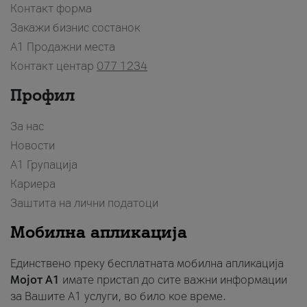
Контакт форма
Закажи бизнис состанок
A1 Продажни места
Контакт центар
077 1234
Профил
За нас
Новости
А1 Групација
Кариера
Заштита на лични податоци
Мобилна апликација
Единствено преку бесплатната мобилна апликација
Мојот A1
имате пристап до сите важни информации
за Вашите A1 услуги, во било кое време.