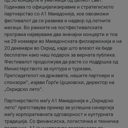
од 36 концерти и уметници од целиот свет.
Годинава го официјализиравме и стратегиското
партнерство со А1 Македонија, кое овозможи
фестивалот да се развива и надвор од летните
месеци. Во рамките на постфестивалската
програма најавуваме два значајни концерти и тоа
на 29 ноември во Македонската филхармонија и на
20 декември во Охрид, каде што влезот ќе биде
бесплатен како наш подарок за верната публика.
Фестивалот продолжува да расте со поддршка од
Министерството за култура и туризам,
Претседателот на државата, нашите партнери и
спонзори“, изјави Ѓорѓи Цуцковски, директор на
„Охридско лето“.
Партнерството меѓу A1 Македонија и „Охридско
лето“ претставува пример за успешна синергија
меѓу корпоративната одговорност и културната
традиција. Со финансиска, логистичка и техничка