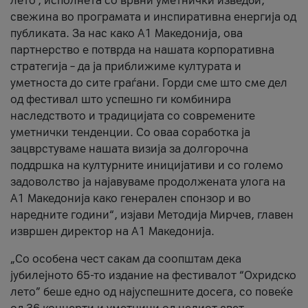
лето’, исполнета со врвни уметнички изведби,
свежина во програмата и инспиративна енергија од
публиката. За нас како A1 Македонија, ова
партнерство е потврда на нашата корпоративна
стратегија – да ја приближиме културата и
уметноста до сите граѓани. Горди сме што сме дел
од фестивал што успешно ги комбинира
наследството и традицијата со современите
уметнички тенденции. Со оваа соработка ја
зацврстуваме нашата визија за долгорочна
поддршка на културните иницијативи и со големо
задоволство ја најавуваме продолжената улога на
A1 Македонија како генерален спонзор и во
наредните години“, изјави Методија Мирчев, главен
извршен директор на A1 Македонија.
„Со особена чест сакам да соопштам дека
јубилејното 65-то издание на фестивалот “Охридско
лето” беше едно од најуспешните досега, со повеќе