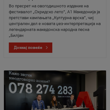
Во пресрет на овогодишното издание на
фестивалот „Охридско лето“, А1 Македонија ја
претстави кампањата „Културна врска“, чиј
централен дел е новата џез-интерпретација на
легендарната македонска народна песна
„Билјан
Дознај повеќе