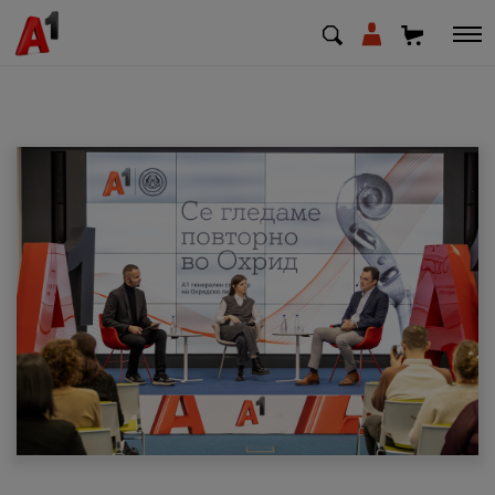
МК
EN
SQ
Приватни
Деловни
Поддршка
Надополни кредит
Плати сметка