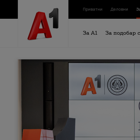
Приватни
Деловни
З
За А1
За подобар 