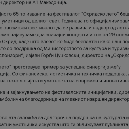
н директор на A1 Македонија.
јното 65-то издание на фестивалот “Охридско лето” беш
и уметници од целиот свет. Годинава го официјализирав
ое овозможи фестивалот да се развива и надвор од летн
ама најавуваме два значајни концерти и тоа на 29 ноем
 Охрид, каде што влезот ќе биде бесплатен како наш по
те со поддршка од Министерството за култура и туриза
понзори“, изјави Ѓорѓи Цуцковски, директор на „Охридс
лето“ претставува пример за успешна синергија меѓу
ија. Со финансиска, логистичка и техничка поддршка, 
ува технологијата и уметноста на современ и иновативе
ка и зајакнувањето на фестивалските иницијативи, дир
 симболична благодарница на главниот извршен директор
 својата заложба за долгорочна поддршка на културата и
катни уметнички искуства што ги зближуваат публиката