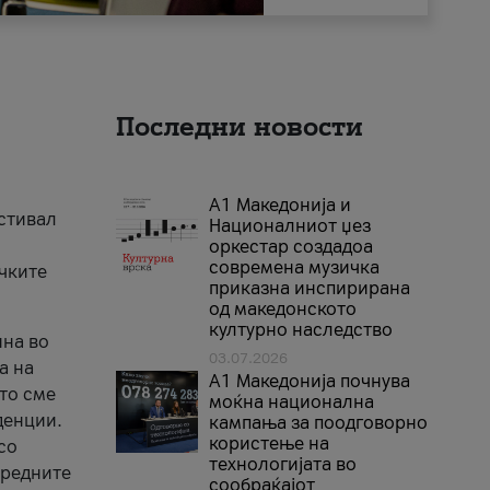
Последни новости
А1 Македонија и
естивал
Националниот џез
оркестар создадоа
современа музичка
ичките
приказна инспирирана
од македонското
културно наследство
ина во
03.07.2026
а на
A1 Македонија почнува
што сме
моќна национална
денции.
кампања за поодговорно
користење на
со
технологијата во
аредните
сообраќајот