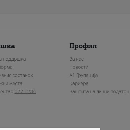
ршка
Профил
за поддршка
За нас
форма
Новости
изнис состанок
А1 Групација
жни места
Кариера
центар
077 1234
Заштита на лични податоц