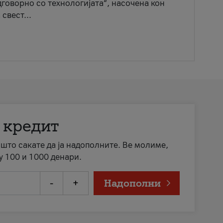
говорно со технологијата“, насочена кон
свест...
 кредит
а што сакате да ја надополните. Ве молиме,
у 100 и 1000 денари.
-
+
Надополни