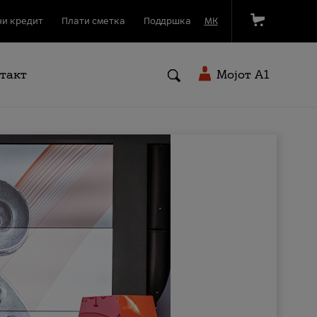
и кредит
Плати сметка
Поддршка
МК
такт
Мојот A1