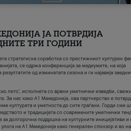
ЕДОНИЈА ЈА ПОТВРДИЈА
ДНИТЕ ТРИ ГОДИНИ
ната стратегиска соработка со престижниот културен ф
анијата, се одржа конференција за медиумите, на која
 резултатите од изминатата сезона и ги најавија заедн
ко лето’, исполнета со врвни уметнички изведби, свеж
а. За нас како A1 Македонија, ова партнерство е потврд
име културата и уметноста до сите граѓани. Горди сме 
ледството и традицијата со современите уметнички тен
а за долгорочна поддршка на културните иницијативи и 
 улога на A1 Македонија како генерален спонзор и во н