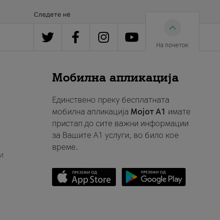
Следете нè
На почеток
Мобилна апликација
Единствено преку бесплатната
мобилна апликација
Мојот A1
имате
пристап до сите важни информации
за Вашите A1 услуги, во било кое
време.
и