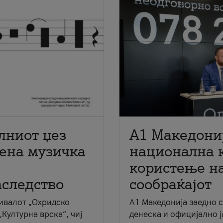
лниот џез
A1 Македони
мена музичка
национална 
користење на
аследство
сообраќајот
ивалот „Охридско
A1 Македонија заедно 
„Културна врска“, чиј
денеска и официјално 