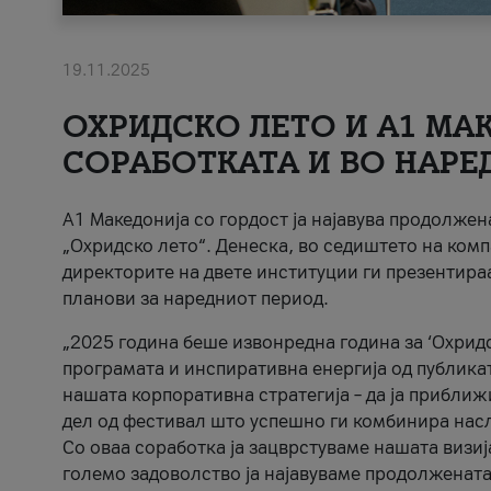
19.11.2025
ОХРИДСКО ЛЕТО И A1 МАК
СОРАБОТКАТА И ВО НАРЕ
A1 Македонија со гордост ја најавува продолже
„Охридско лето“. Денеска, во седиштето на комп
директорите на двете институции ги презентираа
планови за наредниот период.
„2025 година беше извонредна година за ‘Охридс
програмата и инспиративна енергија од публикат
нашата корпоративна стратегија – да ја приближ
дел од фестивал што успешно ги комбинира нас
Со оваа соработка ја зацврстуваме нашата визиј
големо задоволство ја најавуваме продолжената