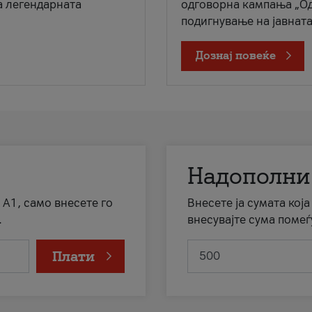
а легендарната
одговорна кампања „Од
подигнување на јавната 
Дознај повеќе
Надополни
 А1, само внесете го
Внесете ја сумата кој
.
внесувајте сума помеѓ
Плати