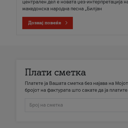
централен дел е новата џез-интерпретација н
македонска народна песна „Билјан
Дознај повеќе
Плати сметка
Платете ја Вашата сметка без најава на Мојот
бројот на фактурата што сакате да ја платите
Број на сметка