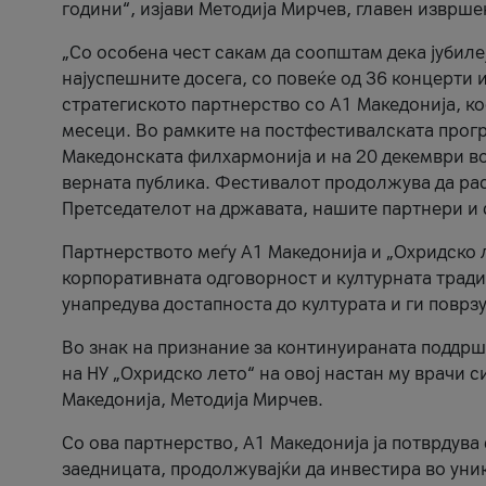
години“, изјави Методија Мирчев, главен изврше
„Со особена чест сакам да соопштам дека јубиле
најуспешните досега, со повеќе од 36 концерти 
стратегиското партнерство со А1 Македонија, к
месеци. Во рамките на постфестивалската прогр
Македонската филхармонија и на 20 декември во
верната публика. Фестивалот продолжува да рас
Претседателот на државата, нашите партнери и с
Партнерството меѓу A1 Македонија и „Охридско 
корпоративната одговорност и културната традиц
унапредува достапноста до културата и ги поврз
Во знак на признание за континуираната поддрш
на НУ „Охридско лето“ на овој настан му врачи
Македонија, Методија Мирчев.
Со ова партнерство, A1 Македонија ја потврдува
заедницата, продолжувајќи да инвестира во уни