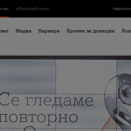
а нас
#ПодобарОнлајн
Надополн
свет
Медиа
Кариера
Броеви за донации
Кон