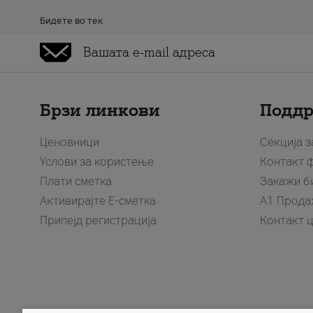
Бидете во тек
Брзи линкови
Подд
Ценовници
Секција 
Услови за користење
Контакт 
Плати сметка
Закажи б
Активирајте Е-сметка
A1 Прода
Припејд регистрација
Контакт 