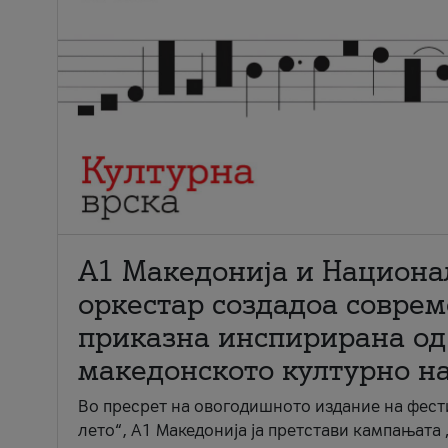
А1 Македонија и Национа
оркестар создадоа совре
приказна инспирирана од
македонското културно н
Во пресрет на овогодишното издание на фест
лето“, А1 Македонија ја претстави кампањата 