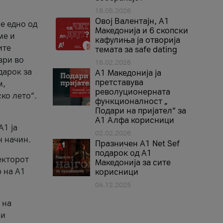
18.05.2026
Овој Валентајн, A1
е едно од
Македонија и 6 скопски
ме и
кафулиња ја отворија
ите
темата за safe dating
ври во
16.02.2026
дарок за
А1 Македонија ја
претставува
м,
револуционерната
ко лето“.
функционалност „
Подари на пријател“ за
А1 Алфа корисници
A1 ја
02.02.2026
н начин.
Празничен A1 Net Sеf
подарок од А1
екторот
Македонија за сите
 на A1
корисници
04.12.2025
 на
 и