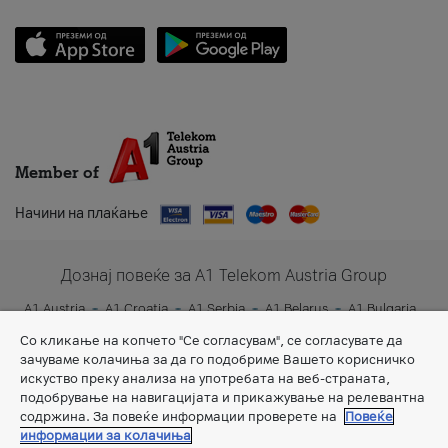
Member of
Начини на плаќање
Дознај повеќе за A1 Telekom Austria Group
A1 Austria
A1 Croatia
A1 Serbia
A1 Belarus
A1 Bulgaria
A1 Slovenia
A1 Digital
Со кликање на копчето "Се согласувам", се согласувате да
зачуваме колачиња за да го подобриме Вашето корисничко
искуство преку анализа на употребата на веб-страната,
подобрување на навигацијата и прикажување на релевантна
содржина. За повеќе информации проверете на
Повеќе
информации за колачиња