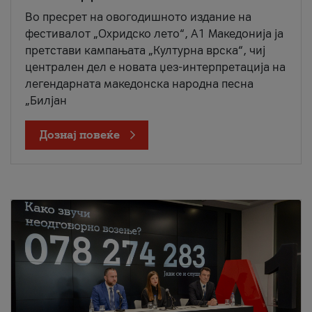
Во пресрет на овогодишното издание на
фестивалот „Охридско лето“, А1 Македонија ја
претстави кампањата „Културна врска“, чиј
централен дел е новата џез-интерпретација на
легендарната македонска народна песна
„Билјан
Дознај повеќе