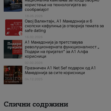
национална кампања за поодговорно
користење на технологијата во
сообраќајот
18.05.2026
Овој Валентајн, A1 Македонија и 6
скопски кафулиња ја отворија темата за
safe dating
16.02.2026
А1 Македонија ја претставува
револуционерната функционалност „
Подари на пријател“ за А1 Алфа
корисници
02.02.2026
Празничен A1 Net Sеf подарок од А1
Македонија за сите корисници
04.12.2025
Слични содржини