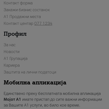
Контакт форма
Закажи бизнис состанок
A1 Продажни места
Контакт центар
077 1234
Профил
За нас
Новости
А1 Групација
Кариера
Заштита на лични податоци
Мобилна апликација
Единствено преку бесплатната мобилна апликација
Мојот A1
имате пристап до сите важни информации
за Вашите A1 услуги, во било кое време.