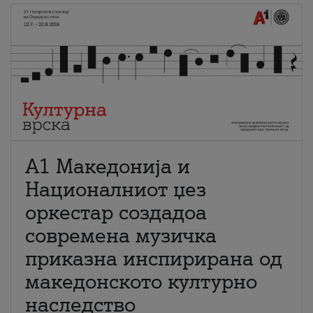
А1 Македонија и
Националниот џез
оркестар создадоа
современа музичка
приказна инспирирана од
македонското културно
наследство