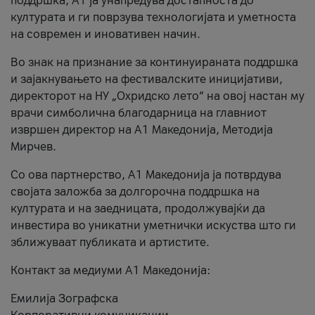
поддршка, A1 ја унапредува достапноста до
културата и ги поврзува технологијата и уметноста
на современ и иновативен начин.
Во знак на признание за континуираната поддршка
и зајакнувањето на фестивалските иницијативи,
директорот на НУ „Охридско лето“ на овој настан му
врачи симболична благодарница на главниот
извршен директор на A1 Македонија, Методија
Мирчев.
Со ова партнерство, A1 Македонија ја потврдува
својата заложба за долгорочна поддршка на
културата и на заедницата, продолжувајќи да
инвестира во уникатни уметнички искуства што ги
зближуваат публиката и артистите.
Контакт за медиуми А1 Македонија:
Емилија Зографска