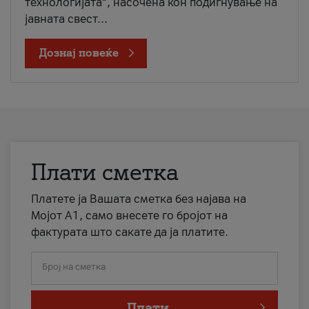
технологијата“, насочена кон подигнување на
јавната свест...
Дознај повеќе
Плати сметка
Платете ја Вашата сметка без најава на
Мојот А1, само внесете го бројот на
фактурата што сакате да ја платите.
Број на сметка
Плати