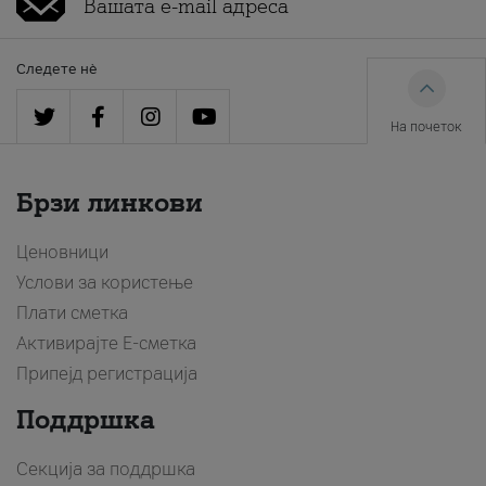
Следете нè
На почеток
Брзи линкови
Ценовници
Услови за користење
Плати сметка
Активирајте Е-сметка
Припејд регистрација
Поддршка
Секција за поддршка