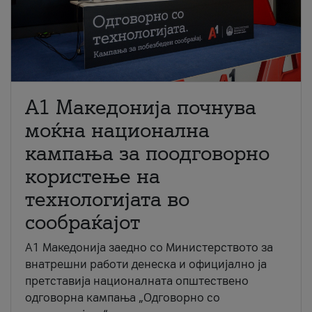
A1 Македонија почнува
моќна национална
кампања за поодговорно
користење на
технологијата во
сообраќајот
A1 Македонија заедно со Министерството за
внатрешни работи денеска и официјално ја
претставија националната општествено
одговорна кампања „Одговорно со