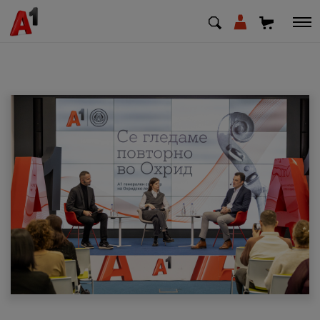
МК
EN
SQ
Приватни
Деловни
Поддршка
Надополни кредит
Плати сметка