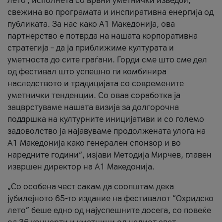
лето’, исполнета со врвни уметнички изведби,
свежина во програмата и инспиративна енергија од
публиката. За нас како A1 Македонија, ова
партнерство е потврда на нашата корпоративна
стратегија – да ја приближиме културата и
уметноста до сите граѓани. Горди сме што сме дел
од фестивал што успешно ги комбинира
наследството и традицијата со современите
уметнички тенденции. Со оваа соработка ја
зацврстуваме нашата визија за долгорочна
поддршка на културните иницијативи и со големо
задоволство ја најавуваме продолжената улога на
A1 Македонија како генерален спонзор и во
наредните години“, изјави Методија Мирчев, главен
извршен директор на A1 Македонија.
„Со особена чест сакам да соопштам дека
јубилејното 65-то издание на фестивалот “Охридско
лето” беше едно од најуспешните досега, со повеќе