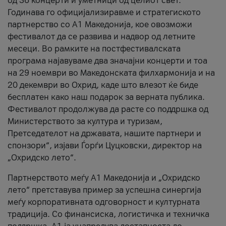
од 36 концерти и уметници од целиот свет.
Годинава го официјализиравме и стратегиското
партнерство со А1 Македонија, кое овозможи
фестивалот да се развива и надвор од летните
месеци. Во рамките на постфестивалската
програма најавуваме два значајни концерти и тоа
на 29 ноември во Македонската филхармонија и на
20 декември во Охрид, каде што влезот ќе биде
бесплатен како наш подарок за верната публика.
Фестивалот продолжува да расте со поддршка од
Министерството за култура и туризам,
Претседателот на државата, нашите партнери и
спонзори“, изјави Ѓорѓи Цуцковски, директор на
„Охридско лето“.
Партнерството меѓу A1 Македонија и „Охридско
лето“ претставува пример за успешна синергија
меѓу корпоративната одговорност и културната
традиција. Со финансиска, логистичка и техничка