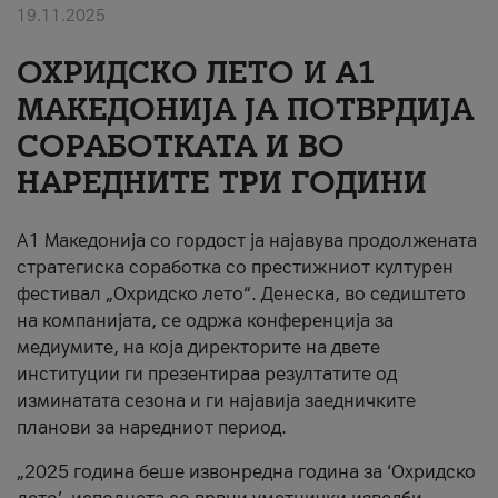
19.11.2025
За нас
ОХРИДСКО ЛЕТО И A1
#ПодобарОнлајн
МАКЕДОНИЈА ЈА ПОТВРДИЈА
СОРАБОТКАТА И ВО
НАРЕДНИТЕ ТРИ ГОДИНИ
A1 Македонија со гордост ја најавува продолжената
стратегиска соработка со престижниот културен
фестивал „Охридско лето“. Денеска, во седиштето
на компанијата, се одржа конференција за
медиумите, на која директорите на двете
институции ги презентираа резултатите од
изминатата сезона и ги најавија заедничките
планови за наредниот период.
„2025 година беше извонредна година за ‘Охридско