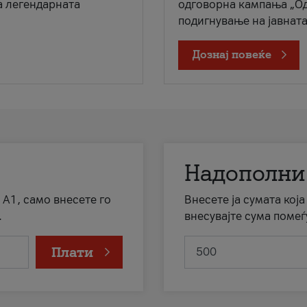
а легендарната
одговорна кампања „Од
подигнување на јавната 
Дознај повеќе
Надополни
 А1, само внесете го
Внесете ја сумата кој
.
внесувајте сума помеѓ
Плати