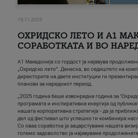
19.11.2025
ОХРИДСКО ЛЕТО И A1 МАК
СОРАБОТКАТА И ВО НАРЕ
A1 Македонија со гордост ја најавува продолже
„Охридско лето“. Денеска, во седиштето на комп
директорите на двете институции ги презентираа
планови за наредниот период.
„2025 година беше извонредна година за ‘Охридс
програмата и инспиративна енергија од публикат
нашата корпоративна стратегија – да ја приближ
дел од фестивал што успешно ги комбинира нас
Со оваа соработка ја зацврстуваме нашата визиј
големо задоволство ја најавуваме продолжената