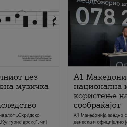
лниот џез
A1 Македони
мена музичка
национална 
користење на
аследство
сообраќајот
ивалот „Охридско
A1 Македонија заедно 
„Културна врска“, чиј
денеска и официјално 