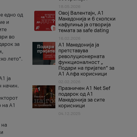
18.05.2026
Овој Валентајн, A1
е едно од
Македонија и 6 скопски
ме и
кафулиња ја отворија
ите
темата за safe dating
ври во
16.02.2026
дарок за
А1 Македонија ја
претставува
м,
револуционерната
ко лето“.
функционалност „
Подари на пријател“ за
А1 Алфа корисници
A1 ја
02.02.2026
н начин.
Празничен A1 Net Sеf
подарок од А1
екторот
Македонија за сите
 на A1
корисници
04.12.2025
 на
 и