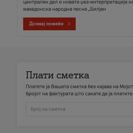
централен дел е новата џез-интерпретација н
македонска народна песна „Билјан
Дознај повеќе
Плати сметка
Платете ја Вашата сметка без најава на Мојот
бројот на фактурата што сакате да ја платите
Број на сметка