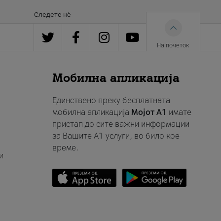
Следете нè
На почеток
Мобилна апликација
Единствено преку бесплатната
мобилна апликација
Мојот A1
имате
пристап до сите важни информации
за Вашите A1 услуги, во било кое
време.
и