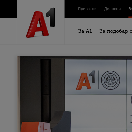
Приватни
Деловни
З
За А1
За подобар 