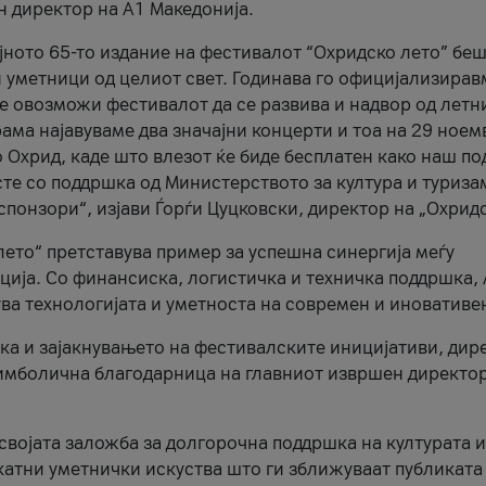
н директор на A1 Македонија.
јното 65-то издание на фестивалот “Охридско лето” беш
и уметници од целиот свет. Годинава го официјализирав
ое овозможи фестивалот да се развива и надвор од летн
ама најавуваме два значајни концерти и тоа на 29 ноем
 Охрид, каде што влезот ќе биде бесплатен како наш по
те со поддршка од Министерството за култура и туриза
понзори“, изјави Ѓорѓи Цуцковски, директор на „Охридс
лето“ претставува пример за успешна синергија меѓу
ија. Со финансиска, логистичка и техничка поддршка, 
ува технологијата и уметноста на современ и иновативе
ка и зајакнувањето на фестивалските иницијативи, дир
 симболична благодарница на главниот извршен директор
 својата заложба за долгорочна поддршка на културата и
катни уметнички искуства што ги зближуваат публиката