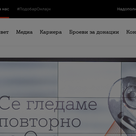
а нас
#ПодобарОнлајн
Надополн
свет
Медиа
Кариера
Броеви за донации
Кон