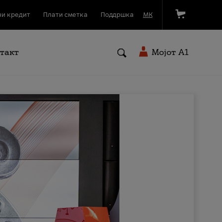
и кредит
Плати сметка
Поддршка
МК
такт
Мојот A1