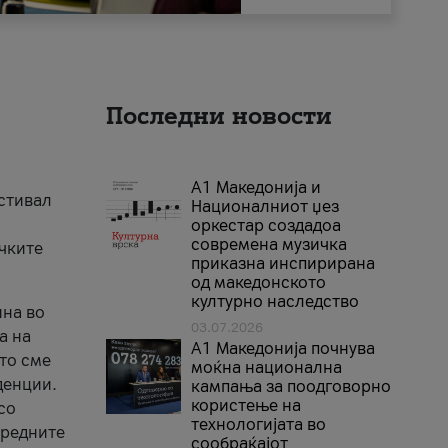
Последни новости
А1 Македонија и
естивал
Националниот џез
оркестар создадоа
современа музичка
ичките
приказна инспирирана
од македонското
културно наследство
ина во
03.07.2026
а на
A1 Македонија почнува
што сме
моќна национална
денции.
кампања за поодговорно
користење на
со
технологијата во
аредните
сообраќајот