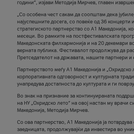
години“, изјави Методија Мирчев, главен изврше
„Со особена чест сакам да соопштам дека јубиле
најуспешните досега, со повеќе од 36 концерти 
стратегиското партнерство со А1 Македонија, к
месеци. Во рамките на постфестивалската прогр
Македонската филхармонија и на 20 декември во
верната публика. Фестивалот продолжува да рас
Претседателот на државата, нашите партнери и с
Партнерството меѓу A1 Македонија и „Охридско 
корпоративната одговорност и културната традиц
унапредува достапноста до културата и ги поврз
Во знак на признание за континуираната поддрш
на НУ „Охридско лето“ на овој настан му врачи
Македонија, Методија Мирчев.
Со ова партнерство, A1 Македонија ја потврдува
заедницата, продолжувајќи да инвестира во уни