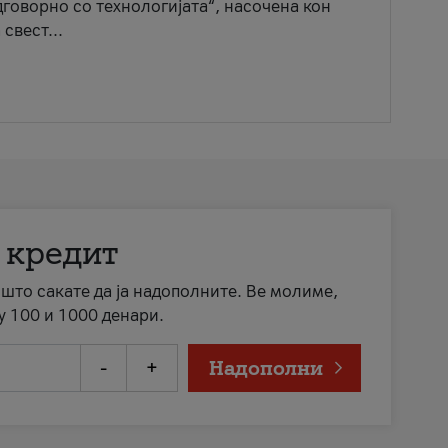
говорно со технологијата“, насочена кон
свест...
 кредит
а што сакате да ја надополните. Ве молиме,
у 100 и 1000 денари.
-
+
Надополни