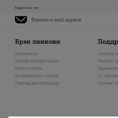
Бидете во тек
Брзи линкови
Подд
Ценовници
Секција 
Услови за користење
Контакт 
Плати сметка
Закажи б
Активирајте Е-сметка
A1 Прода
Припејд регистрација
Контакт 