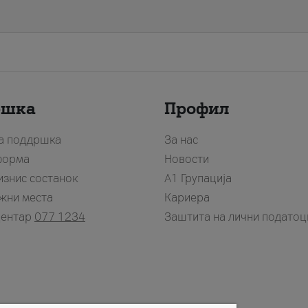
ршка
Профил
за поддршка
За нас
форма
Новости
изнис состанок
А1 Групација
жни места
Кариера
центар
077 1234
Заштита на лични податоц