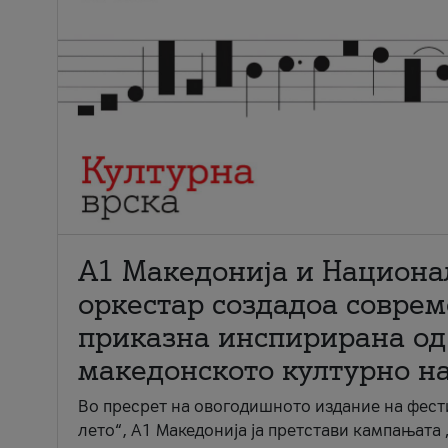
А1 Македонија и Национа
оркестар создадоа совре
приказна инспирирана од
македонското културно н
Во пресрет на овогодишното издание на фест
лето“, А1 Македонија ја претстави кампањата 