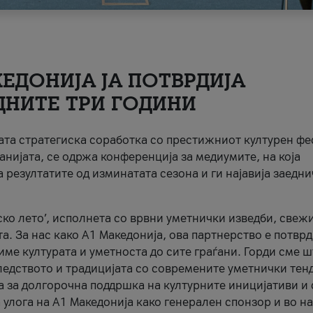
ЕДОНИЈА ЈА ПОТВРДИЈА
ДНИТЕ ТРИ ГОДИНИ
ната стратегиска соработка со престижниот културен ф
анијата, се одржа конференција за медиумите, на која
 резултатите од изминатата сезона и ги најавија заедн
ко лето’, исполнета со врвни уметнички изведби, свеж
а. За нас како A1 Македонија, ова партнерство е потврд
име културата и уметноста до сите граѓани. Горди сме 
ледството и традицијата со современите уметнички тен
а за долгорочна поддршка на културните иницијативи и 
 улога на A1 Македонија како генерален спонзор и во н