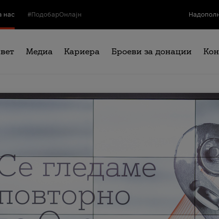
а нас
#ПодобарОнлајн
Надополн
свет
Медиа
Кариера
Броеви за донации
Кон