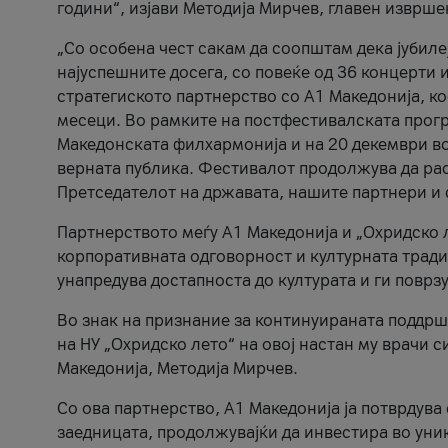
години“, изјави Методија Мирчев, главен изврше
„Со особена чест сакам да соопштам дека јубиле
најуспешните досега, со повеќе од 36 концерти 
стратегиското партнерство со А1 Македонија, к
месеци. Во рамките на постфестивалската прогр
Македонската филхармонија и на 20 декември во
верната публика. Фестивалот продолжува да рас
Претседателот на државата, нашите партнери и с
Партнерството меѓу A1 Македонија и „Охридско 
корпоративната одговорност и културната традиц
унапредува достапноста до културата и ги поврз
Во знак на признание за континуираната поддрш
на НУ „Охридско лето“ на овој настан му врачи
Македонија, Методија Мирчев.
Со ова партнерство, A1 Македонија ја потврдува
заедницата, продолжувајќи да инвестира во уни