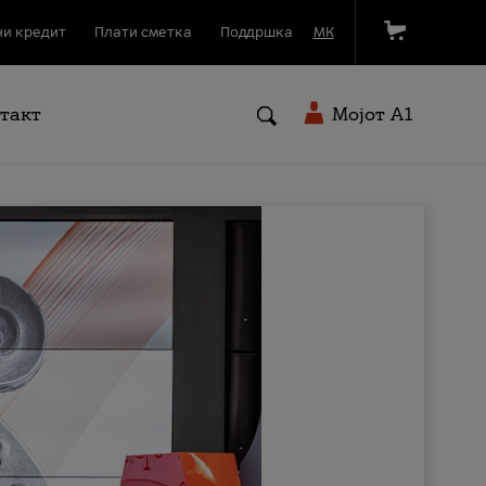
и кредит
Плати сметка
Поддршка
МК
такт
Мојот A1