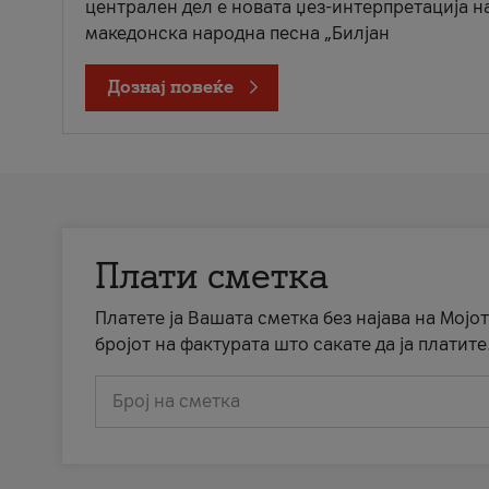
централен дел е новата џез-интерпретација н
македонска народна песна „Билјан
Дознај повеќе
Плати сметка
Платете ја Вашата сметка без најава на Мојот
бројот на фактурата што сакате да ја платите
Број на сметка