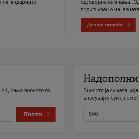
а легендарната
одговорна кампања „Од
подигнување на јавната 
Дознај повеќе
Надополни
 А1, само внесете го
Внесете ја сумата кој
.
внесувајте сума помеѓ
Плати