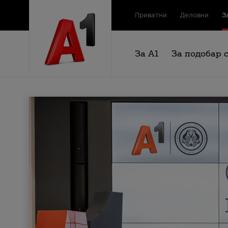
Приватни
Деловни
З
За А1
За подобар 