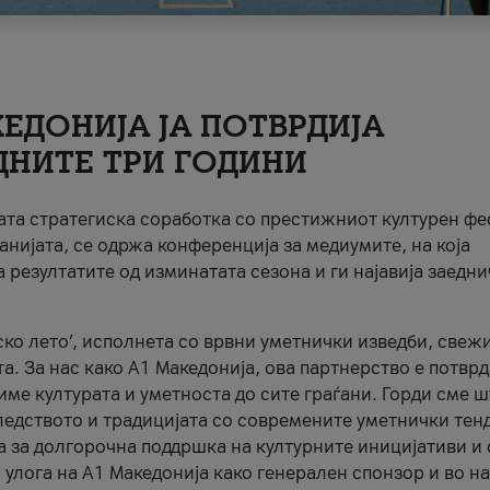
ЕДОНИЈА ЈА ПОТВРДИЈА
ДНИТЕ ТРИ ГОДИНИ
ната стратегиска соработка со престижниот културен ф
анијата, се одржа конференција за медиумите, на која
 резултатите од изминатата сезона и ги најавија заедн
ко лето’, исполнета со врвни уметнички изведби, свеж
а. За нас како A1 Македонија, ова партнерство е потврд
име културата и уметноста до сите граѓани. Горди сме 
ледството и традицијата со современите уметнички тен
а за долгорочна поддршка на културните иницијативи и 
 улога на A1 Македонија како генерален спонзор и во н