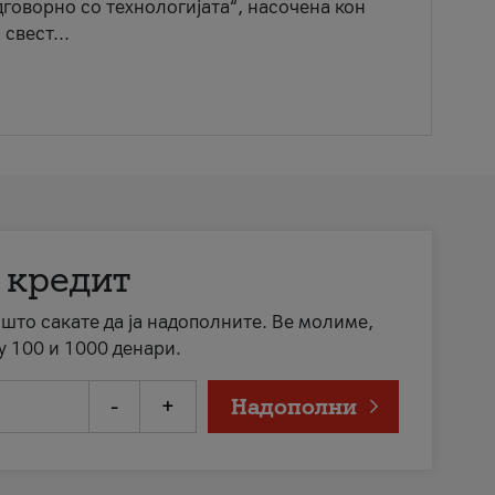
говорно со технологијата“, насочена кон
свест...
 кредит
а што сакате да ја надополните. Ве молиме,
у 100 и 1000 денари.
-
+
Надополни