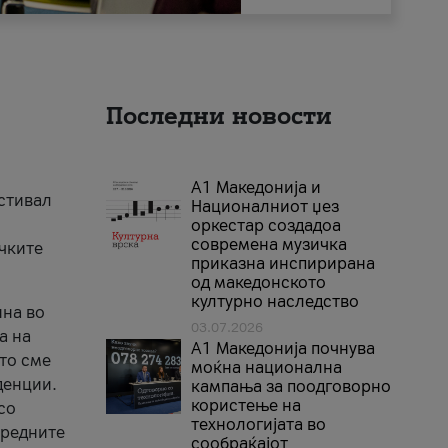
Последни новости
А1 Македонија и
естивал
Националниот џез
оркестар создадоа
современа музичка
ичките
приказна инспирирана
од македонското
културно наследство
ина во
03.07.2026
а на
A1 Македонија почнува
што сме
моќна национална
денции.
кампања за поодговорно
користење на
со
технологијата во
аредните
сообраќајот