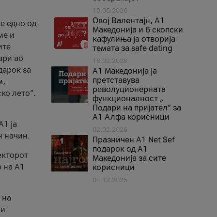
18.05.2026
Овој Валентајн, A1
е едно од
Македонија и 6 скопски
ме и
кафулиња ја отворија
ите
темата за safe dating
ври во
16.02.2026
дарок за
А1 Македонија ја
претставува
м,
револуционерната
ко лето“.
функционалност „
Подари на пријател“ за
А1 Алфа корисници
A1 ја
02.02.2026
н начин.
Празничен A1 Net Sеf
подарок од А1
екторот
Македонија за сите
 на A1
корисници
04.12.2025
 на
 и