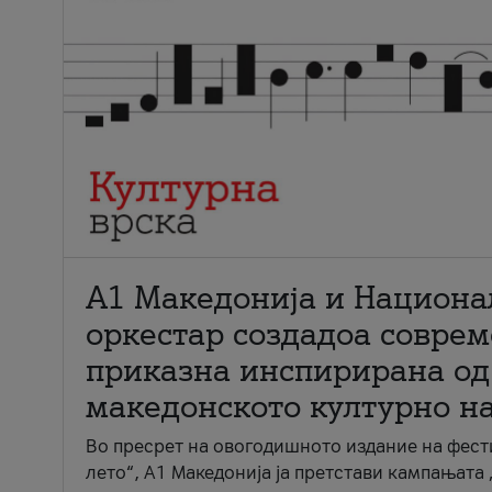
А1 Македонија и Национа
оркестар создадоа совре
приказна инспирирана од
македонското културно н
Во пресрет на овогодишното издание на фест
лето“, А1 Македонија ја претстави кампањата 