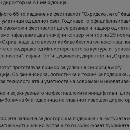
н директор на A1 Македонија.
јното 65-то издание на фестивалот “Охридско лето” беш
и уметници од целиот свет. Годинава го официјализирав
ое овозможи фестивалот да се развива и надвор од летн
ама најавуваме два значајни концерти и тоа на 29 ноем
 Охрид, каде што влезот ќе биде бесплатен како наш по
те со поддршка од Министерството за култура и туриза
понзори“, изјави Ѓорѓи Цуцковски, директор на „Охридс
лето“ претставува пример за успешна синергија меѓу
ија. Со финансиска, логистичка и техничка поддршка, 
ува технологијата и уметноста на современ и иновативе
ка и зајакнувањето на фестивалските иницијативи, дир
 симболична благодарница на главниот извршен директор
 својата заложба за долгорочна поддршка на културата и
катни уметнички искуства што ги зближуваат публиката