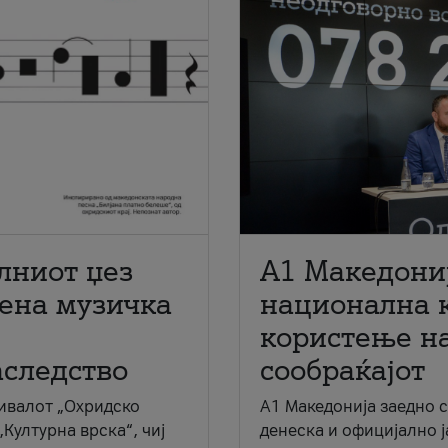
лниот џез
A1 Македони
мена музичка
национална 
користење на
аследство
сообраќајот
ивалот „Охридско
A1 Македонија заедно 
„Културна врска“, чиј
денеска и официјално 