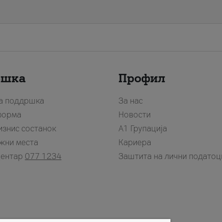
ршка
Профил
за поддршка
За нас
форма
Новости
изнис состанок
А1 Групација
жни места
Кариера
центар
077 1234
Заштита на лични податоц