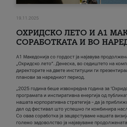
19.11.2025
ОХРИДСКО ЛЕТО И A1 МАК
СОРАБОТКАТА И ВО НАРЕ
A1 Македонија со гордост ја најавува продолже
„Охридско лето“. Денеска, во седиштето на комп
директорите на двете институции ги презентираа
планови за наредниот период.
„2025 година беше извонредна година за ‘Охридс
програмата и инспиративна енергија од публикат
нашата корпоративна стратегија – да ја приближ
дел од фестивал што успешно ги комбинира нас
Со оваа соработка ја зацврстуваме нашата визиј
големо задоволство ја најавуваме продолжената