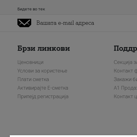
Бидете во тек
Брзи линкови
Подд
Ценовници
Секција 
Услови за користење
Контакт 
Плати сметка
Закажи б
Активирајте Е-сметка
A1 Прода
Припејд регистрација
Контакт 