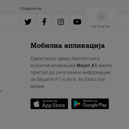
Следете нè
На почеток
Мобилна апликација
Единствено преку бесплатната
мобилна апликација
Мојот A1
имате
пристап до сите важни информации
за Вашите A1 услуги, во било кое
време.
и