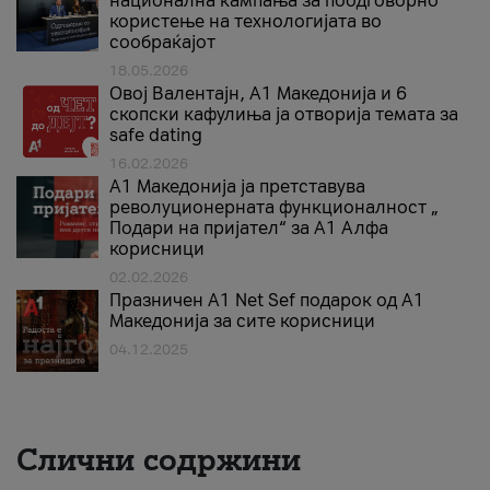
национална кампања за поодговорно
користење на технологијата во
сообраќајот
18.05.2026
Овој Валентајн, A1 Македонија и 6
скопски кафулиња ја отворија темата за
safe dating
16.02.2026
А1 Македонија ја претставува
револуционерната функционалност „
Подари на пријател“ за А1 Алфа
корисници
02.02.2026
Празничен A1 Net Sеf подарок од А1
Македонија за сите корисници
04.12.2025
Слични содржини