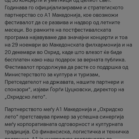
од 36 концерти и уметници од целиот свет.
Годинава го официјализиравме и стратегиското
партнерство со А1 Македонија, кое овозможи
фестивалот да се развива и надвор од летните
месеци. Во рамките на постфестивалската
програма најавуваме два значајни концерти и тоа
на 29 ноември во Македонската филхармонија и на
20 декември во Охрид, каде што влезот ќе биде
бесплатен како наш подарок за верната публика.
Фестивалот продолжува да расте со поддршка од
Министерството за култура и туризам,
Претседателот на државата, нашите партнери и
спонзори“, изјави Ѓорѓи Цуцковски, директор на
„Охридско лето“.
Партнерството меѓу A1 Македонија и „Охридско
лето“ претставува пример за успешна синергија
меѓу корпоративната одговорност и културната
традиција. Со финансиска, логистичка и техничка