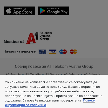
Member of
Начини на плаќање
Дознај повеќе за A1 Telekom Austria Group
A1 Austria
A1 Croatia
A1 Serbia
A1 Belarus
A1 Bulgaria
A1 Slovenia
A1 Digital
Со кликање на копчето "Се согласувам", се согласувате да
зачуваме колачиња за да го подобриме Вашето корисничко
искуство преку анализа на употребата на веб-страната,
подобрување на навигацијата и прикажување на релевантна
содржина. За повеќе информации проверете на
Повеќе
информации за колачиња