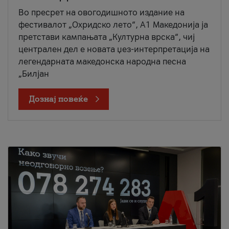
Во пресрет на овогодишното издание на
фестивалот „Охридско лето“, А1 Македонија ја
претстави кампањата „Културна врска“, чиј
централен дел е новата џез-интерпретација на
легендарната македонска народна песна
„Билјан
Дознај повеќе