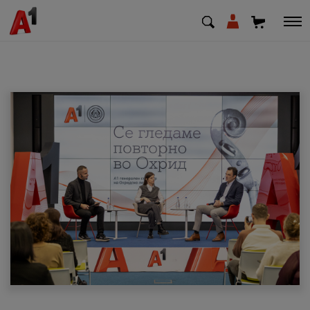
МК
EN
SQ
Приватни
Деловни
Поддршка
Надополни кредит
Плати сметка