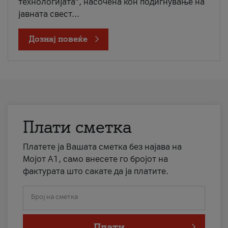
технологијата“, насочена кон подигнување на
јавната свест...
Дознај повеќе
Плати сметка
Платете ја Вашата сметка без најава на
Мојот А1, само внесете го бројот на
фактурата што сакате да ја платите.
Број на сметка
Плати