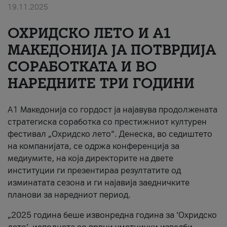
19.11.2025
За нас
ОХРИДСКО ЛЕТО И A1
#ПодобарОнлајн
МАКЕДОНИЈА ЈА ПОТВРДИЈА
СОРАБОТКАТА И ВО
НАРЕДНИТЕ ТРИ ГОДИНИ
A1 Македонија со гордост ја најавува продолжената
стратегиска соработка со престижниот културен
фестивал „Охридско лето“. Денеска, во седиштето
на компанијата, се одржа конференција за
медиумите, на која директорите на двете
институции ги презентираа резултатите од
изминатата сезона и ги најавија заедничките
планови за наредниот период.
„2025 година беше извонредна година за ‘Охридско