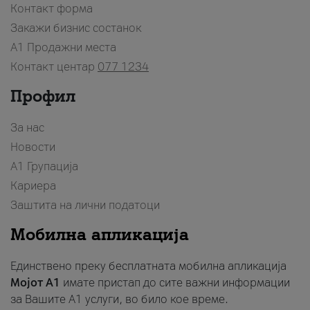
Контакт форма
Закажи бизнис состанок
A1 Продажни места
Контакт центар
077 1234
Профил
За нас
Новости
А1 Групација
Кариера
Заштита на лични податоци
Мобилна апликација
Единствено преку бесплатната мобилна апликација
Мојот A1
имате пристап до сите важни информации
за Вашите A1 услуги, во било кое време.