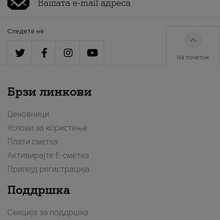
Следете нè
На почеток
Брзи линкови
Ценовници
Услови за користење
Плати сметка
Активирајте Е-сметка
Припејд регистрација
Поддршка
Секција за поддршка