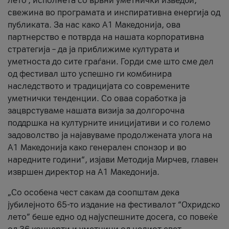
лето’, исполнета со врвни уметнички изведби,
свежина во програмата и инспиративна енергија од
публиката. За нас како A1 Македонија, ова
партнерство е потврда на нашата корпоративна
стратегија – да ја приближиме културата и
уметноста до сите граѓани. Горди сме што сме дел
од фестивал што успешно ги комбинира
наследството и традицијата со современите
уметнички тенденции. Со оваа соработка ја
зацврстуваме нашата визија за долгорочна
поддршка на културните иницијативи и со големо
задоволство ја најавуваме продолжената улога на
A1 Македонија како генерален спонзор и во
наредните години“, изјави Методија Мирчев, главен
извршен директор на A1 Македонија.
„Со особена чест сакам да соопштам дека
јубилејното 65-то издание на фестивалот “Охридско
лето” беше едно од најуспешните досега, со повеќе