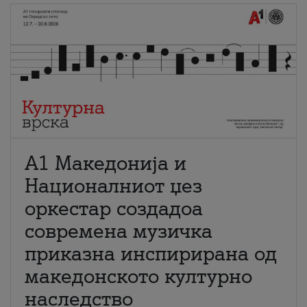
А1 Македонија и
Националниот џез
оркестар создадоа
современа музичка
приказна инспирирана од
македонското културно
наследство