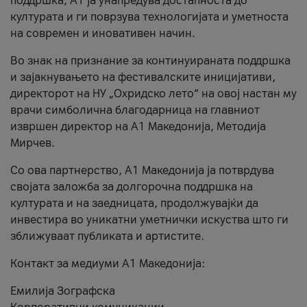
поддршка, A1 ја унапредува достапноста до
културата и ги поврзува технологијата и уметноста
на современ и иновативен начин.
Во знак на признание за континуираната поддршка
и зајакнувањето на фестивалските иницијативи,
директорот на НУ „Охридско лето“ на овој настан му
врачи симболична благодарница на главниот
извршен директор на A1 Македонија, Методија
Мирчев.
Со ова партнерство, A1 Македонија ја потврдува
својата заложба за долгорочна поддршка на
културата и на заедницата, продолжувајќи да
инвестира во уникатни уметнички искуства што ги
зближуваат публиката и артистите.
Контакт за медиуми А1 Македонија:
Емилија Зографска