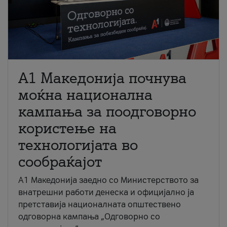
A1 Македонија почнува
моќна национална
кампања за поодговорно
користење на
технологијата во
сообраќајот
A1 Македонија заедно со Министерството за
внатрешни работи денеска и официјално ја
претставија националната општествено
одговорна кампања „Одговорно со