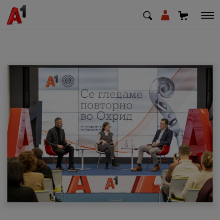
МК
EN
SQ
Приватни
Деловни
Поддршка
Надополни кредит
Плати сметка