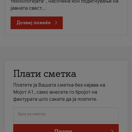
технологијата“, насочена кон подигнување на
јавната свест...
Дознај повеќе
Плати сметка
Платете ја Вашата сметка без најава на
Мојот А1, само внесете го бројот на
фактурата што сакате да ја платите.
Број на сметка
Плати