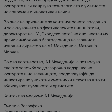
поддршка, A1 ја унапредува достапноста до
културата и ги поврзува технологијата и уметноста
на современ и иновативен начин.
Во знак на признание за континуираната поддршка
и зајакнувањето на фестивалските иницијативи,
директорот на НУ „Охридско лето“ на овој настан му
врачи симболична благодарница на главниот
извршен директор на A1 Македонија, Методија
Мирчев.
Со ова партнерство, A1 Македонија ја потврдува
својата заложба за долгорочна поддршка на
културата и на заедницата, продолжувајќи да
инвестира во уникатни уметнички искуства што ги
зближуваат публиката и артистите.
Контакт за медиуми А1 Македонија:
Емилија Зографска