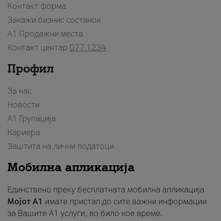
Контакт форма
Закажи бизнис состанок
A1 Продажни места
Контакт центар
077 1234
Профил
За нас
Новости
А1 Групација
Кариера
Заштита на лични податоци
Мобилна апликација
Единствено преку бесплатната мобилна апликација
Мојот A1
имате пристап до сите важни информации
за Вашите A1 услуги, во било кое време.