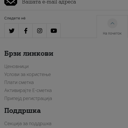
Следете нè
На почеток
Брзи линкови
Ценовници
Услови за користење
Плати сметка
Активирајте Е-сметка
Припејд регистрација
Поддршка
Секција за поддршка