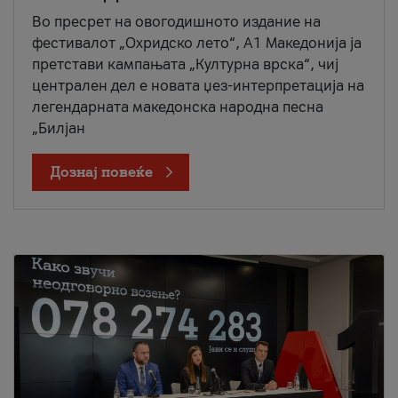
Во пресрет на овогодишното издание на
фестивалот „Охридско лето“, А1 Македонија ја
претстави кампањата „Културна врска“, чиј
централен дел е новата џез-интерпретација на
легендарната македонска народна песна
„Билјан
Дознај повеќе