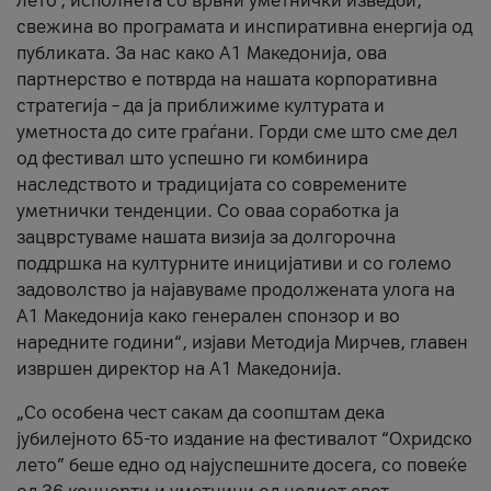
лето’, исполнета со врвни уметнички изведби,
свежина во програмата и инспиративна енергија од
публиката. За нас како A1 Македонија, ова
партнерство е потврда на нашата корпоративна
стратегија – да ја приближиме културата и
уметноста до сите граѓани. Горди сме што сме дел
од фестивал што успешно ги комбинира
наследството и традицијата со современите
уметнички тенденции. Со оваа соработка ја
зацврстуваме нашата визија за долгорочна
поддршка на културните иницијативи и со големо
задоволство ја најавуваме продолжената улога на
A1 Македонија како генерален спонзор и во
наредните години“, изјави Методија Мирчев, главен
извршен директор на A1 Македонија.
„Со особена чест сакам да соопштам дека
јубилејното 65-то издание на фестивалот “Охридско
лето” беше едно од најуспешните досега, со повеќе