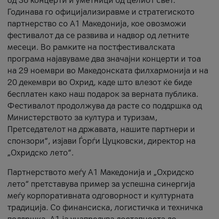
од 36 концерти и уметници од целиот свет.
Годинава го официјализиравме и стратегиското
партнерство со А1 Македонија, кое овозможи
фестивалот да се развива и надвор од летните
месеци. Во рамките на постфестивалската
програма најавуваме два значајни концерти и тоа
на 29 ноември во Македонската филхармонија и на
20 декември во Охрид, каде што влезот ќе биде
бесплатен како наш подарок за верната публика.
Фестивалот продолжува да расте со поддршка од
Министерството за култура и туризам,
Претседателот на државата, нашите партнери и
спонзори“, изјави Ѓорѓи Цуцковски, директор на
„Охридско лето“.
Партнерството меѓу A1 Македонија и „Охридско
лето“ претставува пример за успешна синергија
меѓу корпоративната одговорност и културната
традиција. Со финансиска, логистичка и техничка