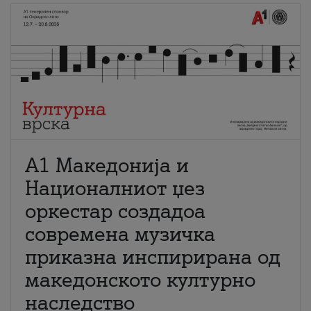
А1 Македонија и
Националниот џез
оркестар создадоа
современа музичка
приказна инспирирана од
македонското културно
наследство