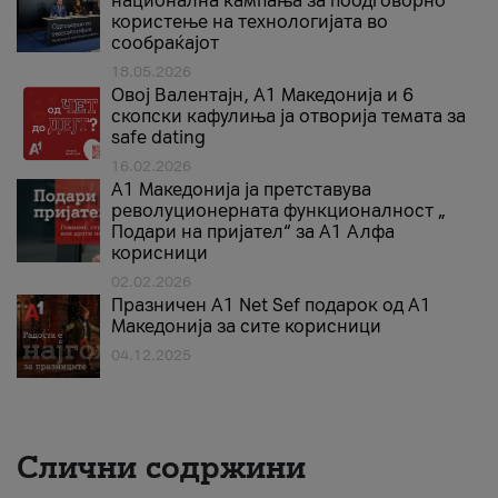
национална кампања за поодговорно
користење на технологијата во
сообраќајот
18.05.2026
Овој Валентајн, A1 Македонија и 6
скопски кафулиња ја отворија темата за
safe dating
16.02.2026
А1 Македонија ја претставува
револуционерната функционалност „
Подари на пријател“ за А1 Алфа
корисници
02.02.2026
Празничен A1 Net Sеf подарок од А1
Македонија за сите корисници
04.12.2025
Слични содржини