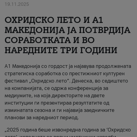
19.11.2025
За нас
ОХРИДСКО ЛЕТО И A1
#ПодобарОнлајн
МАКЕДОНИЈА ЈА ПОТВРДИЈА
СОРАБОТКАТА И ВО
НАРЕДНИТЕ ТРИ ГОДИНИ
A1 Македонија со гордост ја најавува продолжената
стратегиска соработка со престижниот културен
фестивал „Охридско лето“. Денеска, во седиштето
на компанијата, се одржа конференција за
медиумите, на која директорите на двете
институции ги презентираа резултатите од
изминатата сезона и ги најавија заедничките
планови за наредниот период.
„2025 година беше извонредна година за ‘Охридско