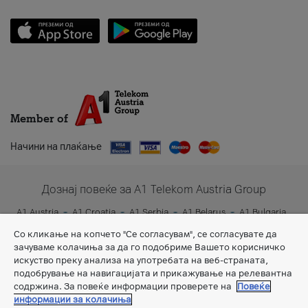
Member of
Начини на плаќање
Дознај повеќе за A1 Telekom Austria Group
A1 Austria
A1 Croatia
A1 Serbia
A1 Belarus
A1 Bulgaria
A1 Slovenia
A1 Digital
Со кликање на копчето "Се согласувам", се согласувате да
зачуваме колачиња за да го подобриме Вашето корисничко
искуство преку анализа на употребата на веб-страната,
подобрување на навигацијата и прикажување на релевантна
содржина. За повеќе информации проверете на
Повеќе
информации за колачиња