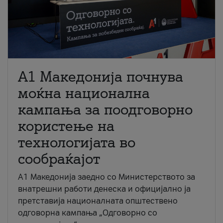
A1 Македонија почнува
моќна национална
кампања за поодговорно
користење на
технологијата во
сообраќајот
A1 Македонија заедно со Министерството за
внатрешни работи денеска и официјално ја
претставија националната општествено
одговорна кампања „Одговорно со