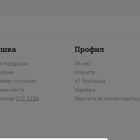
ршка
Профил
за поддршка
За нас
форма
Новости
изнис состанок
А1 Групација
жни места
Кариера
центар
077 1234
Заштита на лични податоц