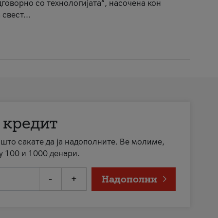
говорно со технологијата“, насочена кон
свест...
 кредит
а што сакате да ја надополните. Ве молиме,
у 100 и 1000 денари.
-
+
Надополни