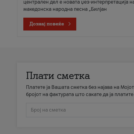
централен дел е новата џез-интерпретација н
македонска народна песна „Билјан
Дознај повеќе
Плати сметка
Платете ја Вашата сметка без најава на Мојот
бројот на фактурата што сакате да ја платите
Број на сметка