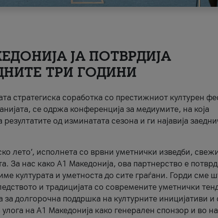
ЕДОНИЈА ЈА ПОТВРДИЈА
ДНИТЕ ТРИ ГОДИНИ
ната стратегиска соработка со престижниот културен ф
анијата, се одржа конференција за медиумите, на која
 резултатите од изминатата сезона и ги најавија заедн
ко лето’, исполнета со врвни уметнички изведби, свеж
а. За нас како A1 Македонија, ова партнерство е потврд
име културата и уметноста до сите граѓани. Горди сме 
ледството и традицијата со современите уметнички тен
а за долгорочна поддршка на културните иницијативи и 
 улога на A1 Македонија како генерален спонзор и во н