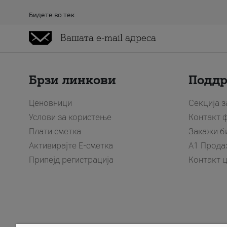
Бидете во тек
Брзи линкови
Подд
Ценовници
Секција 
Услови за користење
Контакт 
Плати сметка
Закажи б
Активирајте Е-сметка
A1 Прода
Припејд регистрација
Контакт 