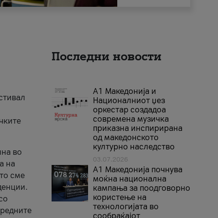
Последни новости
А1 Македонија и
естивал
Националниот џез
оркестар создадоа
современа музичка
ичките
приказна инспирирана
од македонското
културно наследство
ина во
03.07.2026
а на
A1 Македонија почнува
што сме
моќна национална
денции.
кампања за поодговорно
користење на
со
технологијата во
аредните
сообраќајот