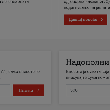
а легендарната
одговорна кампања „Од
подигнување на јавната 
Дознај повеќе
Надополни
 А1, само внесете го
Внесете ја сумата кој
.
внесувајте сума помеѓ
Плати