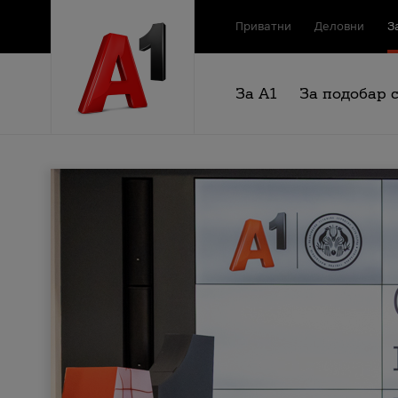
Приватни
Деловни
З
За А1
За подобар 