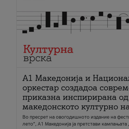
А1 Македонија и Национа
оркестар создадоа совре
приказна инспирирана од
македонското културно н
Во пресрет на овогодишното издание на фест
лето“, А1 Македонија ја претстави кампањата 