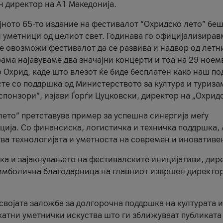
н директор на A1 Македонија.
јното 65-то издание на фестивалот “Охридско лето” беш
и уметници од целиот свет. Годинава го официјализирав
ое овозможи фестивалот да се развива и надвор од летн
ама најавуваме два значајни концерти и тоа на 29 ноем
 Охрид, каде што влезот ќе биде бесплатен како наш по
те со поддршка од Министерството за култура и туриза
понзори“, изјави Ѓорѓи Цуцковски, директор на „Охридс
лето“ претставува пример за успешна синергија меѓу
ија. Со финансиска, логистичка и техничка поддршка, 
ува технологијата и уметноста на современ и иновативе
ка и зајакнувањето на фестивалските иницијативи, дир
 симболична благодарница на главниот извршен директор
 својата заложба за долгорочна поддршка на културата и
катни уметнички искуства што ги зближуваат публиката