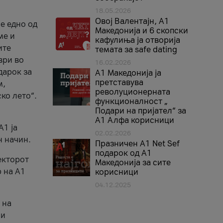
18.05.2026
Овој Валентајн, A1
е едно од
Македонија и 6 скопски
ме и
кафулиња ја отворија
ите
темата за safe dating
ври во
16.02.2026
дарок за
А1 Македонија ја
претставува
м,
револуционерната
ко лето“.
функционалност „
Подари на пријател“ за
А1 Алфа корисници
A1 ја
02.02.2026
н начин.
Празничен A1 Net Sеf
подарок од А1
екторот
Македонија за сите
 на A1
корисници
04.12.2025
 на
 и