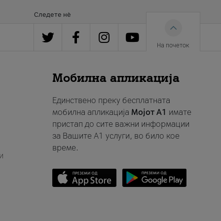
Следете нè
На почеток
Мобилна апликација
Единствено преку бесплатната
мобилна апликација
Мојот A1
имате
пристап до сите важни информации
за Вашите A1 услуги, во било кое
време.
и