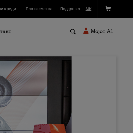
и кредит
Плати сметка
Поддршка
МК
такт
Мојот A1