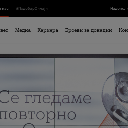
а нас
#ПодобарОнлајн
Надополн
свет
Медиа
Кариера
Броеви за донации
Кон