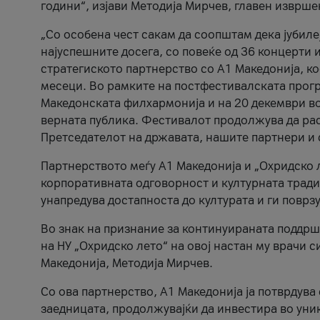
години“, изјави Методија Мирчев, главен изврше
„Со особена чест сакам да соопштам дека јубиле
најуспешните досега, со повеќе од 36 концерти 
стратегиското партнерство со А1 Македонија, к
месеци. Во рамките на постфестивалската прогр
Македонската филхармонија и на 20 декември во
верната публика. Фестивалот продолжува да рас
Претседателот на државата, нашите партнери и с
Партнерството меѓу A1 Македонија и „Охридско 
корпоративната одговорност и културната традиц
унапредува достапноста до културата и ги поврз
Во знак на признание за континуираната поддрш
на НУ „Охридско лето“ на овој настан му врачи
Македонија, Методија Мирчев.
Со ова партнерство, A1 Македонија ја потврдува
заедницата, продолжувајќи да инвестира во уни