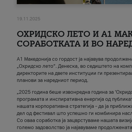
19.11.2025
ОХРИДСКО ЛЕТО И A1 МАК
СОРАБОТКАТА И ВО НАРЕ
A1 Македонија со гордост ја најавува продолже
„Охридско лето“. Денеска, во седиштето на комп
директорите на двете институции ги презентираа
планови за наредниот период.
„2025 година беше извонредна година за ‘Охридс
програмата и инспиративна енергија од публикат
нашата корпоративна стратегија – да ја приближ
дел од фестивал што успешно ги комбинира нас
Со оваа соработка ја зацврстуваме нашата визиј
големо задоволство ја најавуваме продолжената