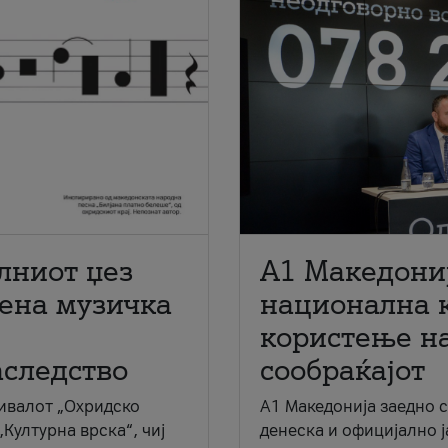
лниот џез
A1 Македони
мена музичка
национална 
користење на
аследство
сообраќајот
ивалот „Охридско
A1 Македонија заедно 
„Културна врска“, чиј
денеска и официјално 