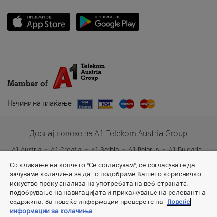
Member of
Начини на плаќање
Дознај повеќе за A1 Telekom Austria Group
A1 Austria
A1 Croatia
A1 Serbia
A1 Belarus
A1 Bulgaria
A1 Slovenia
A1 Digital
Со кликање на копчето "Се согласувам", се согласувате да
зачуваме колачиња за да го подобриме Вашето корисничко
искуство преку анализа на употребата на веб-страната,
подобрување на навигацијата и прикажување на релевантна
содржина. За повеќе информации проверете на
Повеќе
информации за колачиња