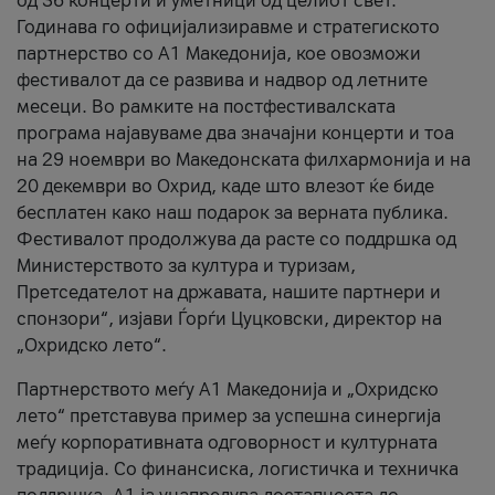
од 36 концерти и уметници од целиот свет.
Годинава го официјализиравме и стратегиското
партнерство со А1 Македонија, кое овозможи
фестивалот да се развива и надвор од летните
месеци. Во рамките на постфестивалската
програма најавуваме два значајни концерти и тоа
на 29 ноември во Македонската филхармонија и на
20 декември во Охрид, каде што влезот ќе биде
бесплатен како наш подарок за верната публика.
Фестивалот продолжува да расте со поддршка од
Министерството за култура и туризам,
Претседателот на државата, нашите партнери и
спонзори“, изјави Ѓорѓи Цуцковски, директор на
„Охридско лето“.
Партнерството меѓу A1 Македонија и „Охридско
лето“ претставува пример за успешна синергија
меѓу корпоративната одговорност и културната
традиција. Со финансиска, логистичка и техничка