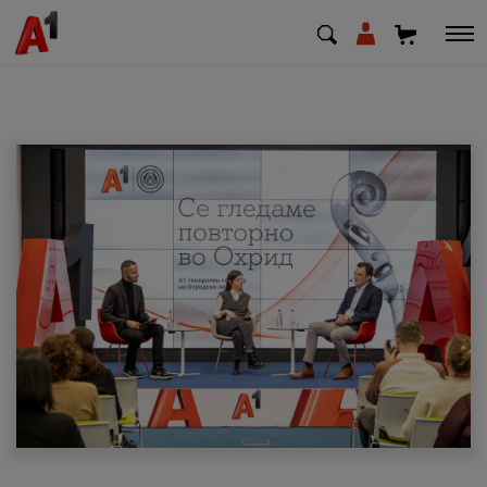
МК
EN
SQ
Приватни
Деловни
Поддршка
Надополни кредит
Плати сметка