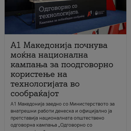
A1 Македонија почнува
моќна национална
кампања за поодговорно
користење на
технологијата во
сообраќајот
A1 Македонија заедно со Министерството за
внатрешни работи денеска и официјално ја
претставија националната општествено
одговорна кампања „Одговорно со