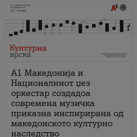
А1 Македонија и
Националниот џез
оркестар создадоа
современа музичка
приказна инспирирана од
македонското културно
наследство