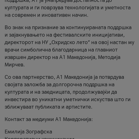
поддршка, A1 ја унапредува достапноста до
културата и ги поврзува технологијата и уметноста
на современ и иновативен начин.
Во знак на признание за континуираната поддршка
и зајакнувањето на фестивалските иницијативи,
директорот на НУ „Охридско лето“ на овој настан му
врачи симболична благодарница на главниот
извршен директор на A1 Македонија, Методија
Мирчев.
Со ова партнерство, A1 Македонија ја потврдува
својата заложба за долгорочна поддршка на
културата и на заедницата, продолжувајќи да
инвестира во уникатни уметнички искуства што ги
зближуваат публиката и артистите.
Контакт за медиуми А1 Македонија:
Емилија Зографска