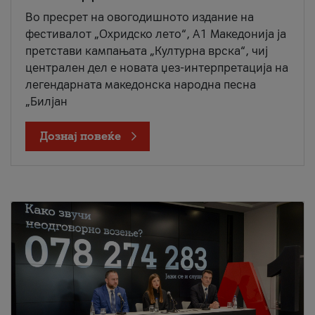
Во пресрет на овогодишното издание на
фестивалот „Охридско лето“, А1 Македонија ја
претстави кампањата „Културна врска“, чиј
централен дел е новата џез-интерпретација на
легендарната македонска народна песна
„Билјан
Дознај повеќе