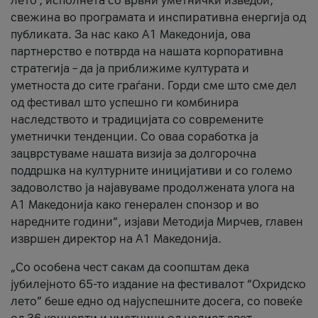
лето’, исполнета со врвни уметнички изведби,
свежина во програмата и инспиративна енергија од
публиката. За нас како A1 Македонија, ова
партнерство е потврда на нашата корпоративна
стратегија – да ја приближиме културата и
уметноста до сите граѓани. Горди сме што сме дел
од фестивал што успешно ги комбинира
наследството и традицијата со современите
уметнички тенденции. Со оваа соработка ја
зацврстуваме нашата визија за долгорочна
поддршка на културните иницијативи и со големо
задоволство ја најавуваме продолжената улога на
A1 Македонија како генерален спонзор и во
наредните години“, изјави Методија Мирчев, главен
извршен директор на A1 Македонија.
„Со особена чест сакам да соопштам дека
јубилејното 65-то издание на фестивалот “Охридско
лето” беше едно од најуспешните досега, со повеќе