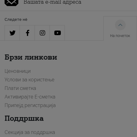
Следете нè
На почеток
Брзи линкови
Ценовници
Услови за користење
Плати сметка
Активирајте Е-сметка
Припејд регистрација
Поддршка
Секција за поддршка