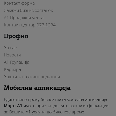
Контакт форма
Закажи бизнис состанок
A1 Продажни места
Контакт центар
077 1234
Профил
За нас
Новости
А1 Групација
Кариера
Заштита на лични податоци
Мобилна апликација
Единствено преку бесплатната мобилна апликација
Мојот A1
имате пристап до сите важни информации
за Вашите A1 услуги, во било кое време.