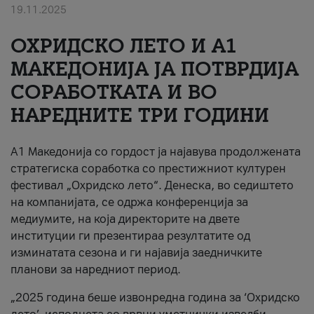
19.11.2025
За нас
ОХРИДСКО ЛЕТО И A1
#ПодобарОнлајн
МАКЕДОНИЈА ЈА ПОТВРДИЈА
СОРАБОТКАТА И ВО
НАРЕДНИТЕ ТРИ ГОДИНИ
A1 Македонија со гордост ја најавува продолжената
стратегиска соработка со престижниот културен
фестивал „Охридско лето“. Денеска, во седиштето
на компанијата, се одржа конференција за
медиумите, на која директорите на двете
институции ги презентираа резултатите од
изминатата сезона и ги најавија заедничките
планови за наредниот период.
„2025 година беше извонредна година за ‘Охридско