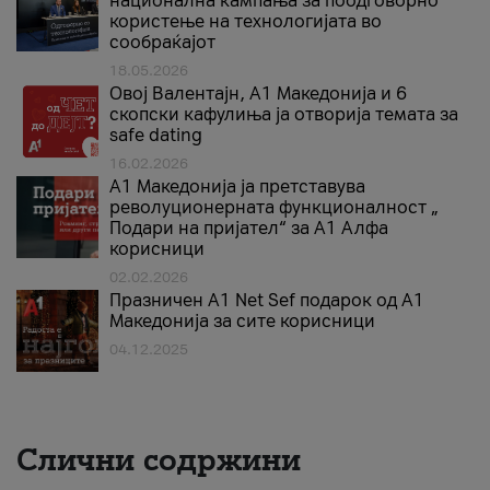
национална кампања за поодговорно
користење на технологијата во
сообраќајот
18.05.2026
Овој Валентајн, A1 Македонија и 6
скопски кафулиња ја отворија темата за
safe dating
16.02.2026
А1 Македонија ја претставува
револуционерната функционалност „
Подари на пријател“ за А1 Алфа
корисници
02.02.2026
Празничен A1 Net Sеf подарок од А1
Македонија за сите корисници
04.12.2025
Слични содржини