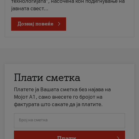
технологијата“, насочена кон подигнување на
јавната свест...
Дознај повеќе
Плати сметка
Платете ја Вашата сметка без најава на
Мојот А1, само внесете го бројот на
фактурата што сакате да ја платите.
Број на сметка
Плати