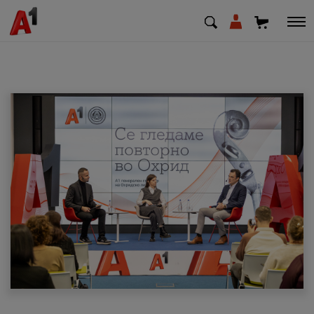
МК
EN
SQ
Приватни
Деловни
Поддршка
Надополни кредит
Плати сметка