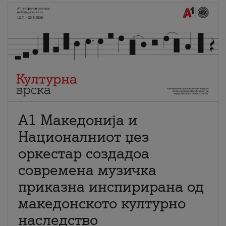
А1 Македонија и
Националниот џез
оркестар создадоа
современа музичка
приказна инспирирана од
македонското културно
наследство