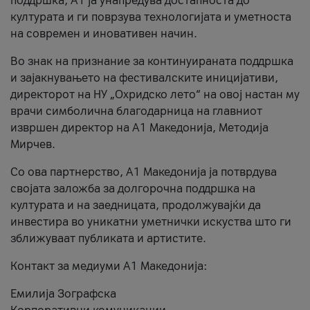
поддршка, A1 ја унапредува достапноста до
културата и ги поврзува технологијата и уметноста
на современ и иновативен начин.
Во знак на признание за континуираната поддршка
и зајакнувањето на фестивалските иницијативи,
директорот на НУ „Охридско лето“ на овој настан му
врачи симболична благодарница на главниот
извршен директор на A1 Македонија, Методија
Мирчев.
Со ова партнерство, A1 Македонија ја потврдува
својата заложба за долгорочна поддршка на
културата и на заедницата, продолжувајќи да
инвестира во уникатни уметнички искуства што ги
зближуваат публиката и артистите.
Контакт за медиуми А1 Македонија:
Емилија Зографска