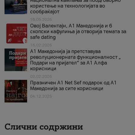
национална кампања за поодговорно
користење на технологијата во
сообраќајот
18.05.2026
Овој Валентајн, A1 Македонија и 6
скопски кафулиња ја отворија темата за
safe dating
16.02.2026
А1 Македонија ја претставува
револуционерната функционалност „
Подари на пријател“ за А1 Алфа
корисници
02.02.2026
Празничен A1 Net Sеf подарок од А1
Македонија за сите корисници
04.12.2025
Слични содржини