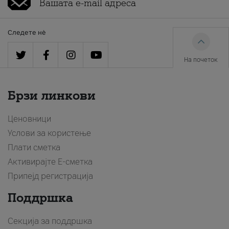
Следете нè
На почеток
Брзи линкови
Ценовници
Услови за користење
Плати сметка
Активирајте Е-сметка
Припејд регистрација
Поддршка
Секција за поддршка