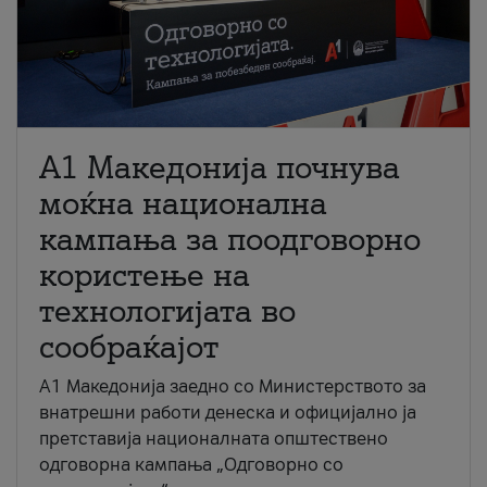
A1 Македонија почнува
моќна национална
кампања за поодговорно
користење на
технологијата во
сообраќајот
A1 Македонија заедно со Министерството за
внатрешни работи денеска и официјално ја
претставија националната општествено
одговорна кампања „Одговорно со