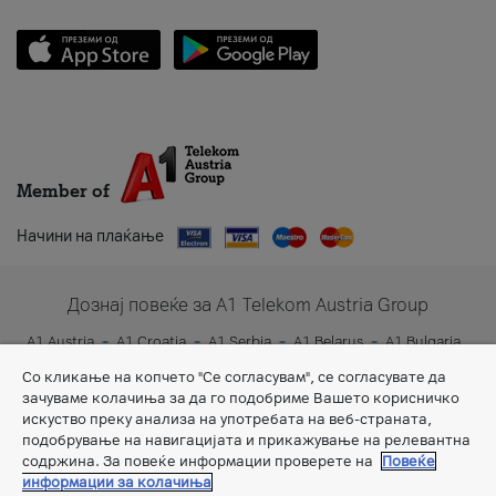
Member of
Начини на плаќање
Дознај повеќе за A1 Telekom Austria Group
A1 Austria
A1 Croatia
A1 Serbia
A1 Belarus
A1 Bulgaria
A1 Slovenia
A1 Digital
Со кликање на копчето "Се согласувам", се согласувате да
зачуваме колачиња за да го подобриме Вашето корисничко
искуство преку анализа на употребата на веб-страната,
подобрување на навигацијата и прикажување на релевантна
содржина. За повеќе информации проверете на
Повеќе
информации за колачиња