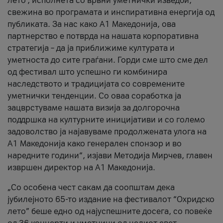
лето’, исполнета со врвни уметнички изведби,
свежина во програмата и инспиративна енергија од
публиката. За нас како A1 Македонија, ова
партнерство е потврда на нашата корпоративна
стратегија – да ја приближиме културата и
уметноста до сите граѓани. Горди сме што сме дел
од фестивал што успешно ги комбинира
наследството и традицијата со современите
уметнички тенденции. Со оваа соработка ја
зацврстуваме нашата визија за долгорочна
поддршка на културните иницијативи и со големо
задоволство ја најавуваме продолжената улога на
A1 Македонија како генерален спонзор и во
наредните години“, изјави Методија Мирчев, главен
извршен директор на A1 Македонија.
„Со особена чест сакам да соопштам дека
јубилејното 65-то издание на фестивалот “Охридско
лето” беше едно од најуспешните досега, со повеќе