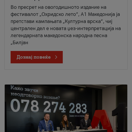
Во пресрет на овогодишното издание на
фестивалот „Охридско лето“, А1 Македонија ја
претстави кампањата „Културна врска“, чиј
централен дел е новата џез-интерпретација на
легендарната македонска народна песна
„Билјан
Дознај повеќе