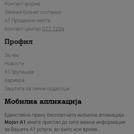
Контакт форма
Закажи бизнис состанок
A1 Продажни места
Контакт центар
077 1234
Профил
За нас
Новости
А1 Групација
Кариера
Заштита на лични податоци
Мобилна апликација
Единствено преку бесплатната мобилна апликација
Мојот A1
имате пристап до сите важни информации
за Вашите A1 услуги, во било кое време.