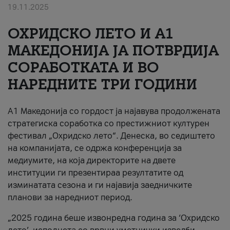
19.11.2025
За нас
ОХРИДСКО ЛЕТО И A1
#ПодобарОнлајн
МАКЕДОНИЈА ЈА ПОТВРДИЈА
СОРАБОТКАТА И ВО
НАРЕДНИТЕ ТРИ ГОДИНИ
A1 Македонија со гордост ја најавува продолжената
стратегиска соработка со престижниот културен
фестивал „Охридско лето“. Денеска, во седиштето
на компанијата, се одржа конференција за
медиумите, на која директорите на двете
институции ги презентираа резултатите од
изминатата сезона и ги најавија заедничките
планови за наредниот период.
„2025 година беше извонредна година за ‘Охридско