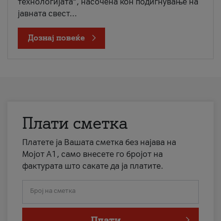
технологијата“, насочена кон подигнување на
јавната свест...
Дознај повеќе
Плати сметка
Платете ја Вашата сметка без најава на
Мојот А1, само внесете го бројот на
фактурата што сакате да ја платите.
Број на сметка
Плати