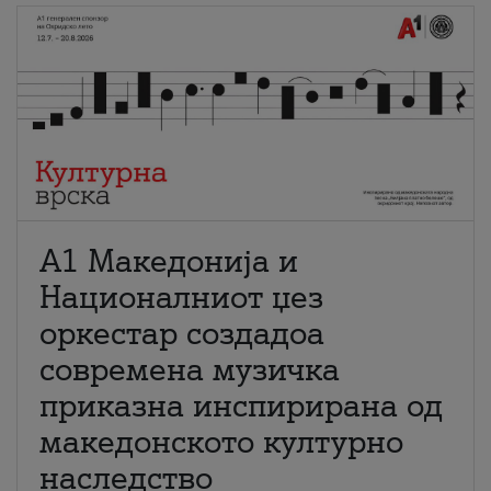
А1 Македонија и
Националниот џез
оркестар создадоа
современа музичка
приказна инспирирана од
македонското културно
наследство