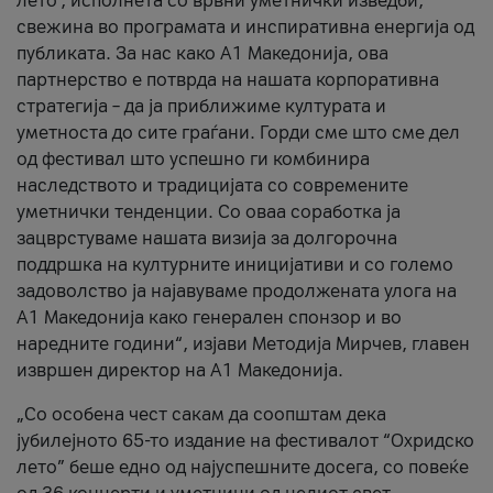
лето’, исполнета со врвни уметнички изведби,
свежина во програмата и инспиративна енергија од
публиката. За нас како A1 Македонија, ова
партнерство е потврда на нашата корпоративна
стратегија – да ја приближиме културата и
уметноста до сите граѓани. Горди сме што сме дел
од фестивал што успешно ги комбинира
наследството и традицијата со современите
уметнички тенденции. Со оваа соработка ја
зацврстуваме нашата визија за долгорочна
поддршка на културните иницијативи и со големо
задоволство ја најавуваме продолжената улога на
A1 Македонија како генерален спонзор и во
наредните години“, изјави Методија Мирчев, главен
извршен директор на A1 Македонија.
„Со особена чест сакам да соопштам дека
јубилејното 65-то издание на фестивалот “Охридско
лето” беше едно од најуспешните досега, со повеќе