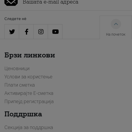
Следете нè
На почеток
Брзи линкови
Ценовници
Услови за користење
Плати сметка
Активирајте Е-сметка
Припејд регистрација
Поддршка
Секција за поддршка