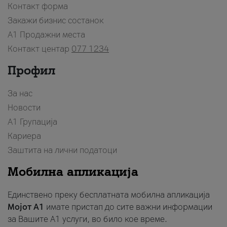
Контакт форма
Закажи бизнис состанок
A1 Продажни места
Контакт центар
077 1234
Профил
За нас
Новости
А1 Групација
Кариера
Заштита на лични податоци
Мобилна апликација
Единствено преку бесплатната мобилна апликација
Мојот A1
имате пристап до сите важни информации
за Вашите A1 услуги, во било кое време.