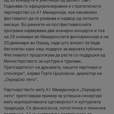
од 36 концерти и уметници од целиот свет.
Годинава го официјализиравме и стратегиското
партнерство со А1 Македонија, кое овозможи
фестивалот да се развива и надвор од летните
месеци. Во рамките на постфестивалската
програма најавуваме два значајни концерти и тоа
на 29 ноември во Македонската филхармонија и на
20 декември во Охрид, каде што влезот ќе биде
бесплатен како наш подарок за верната публика.
Фестивалот продолжува да расте со поддршка од
Министерството за култура и туризам,
Претседателот на државата, нашите партнери и
спонзори“, изјави Ѓорѓи Цуцковски, директор на
„Охридско лето“.
Партнерството меѓу A1 Македонија и „Охридско
лето“ претставува пример за успешна синергија
меѓу корпоративната одговорност и културната
традиција. Со финансиска, логистичка и техничка