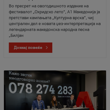
Во пресрет на овогодишното издание на
фестивалот „Охридско лето“, А1 Македонија ја
претстави кампањата „Културна врска“, чиј
централен дел е новата џез-интерпретација на
легендарната македонска народна песна
„Билјан
Дознај повеќе