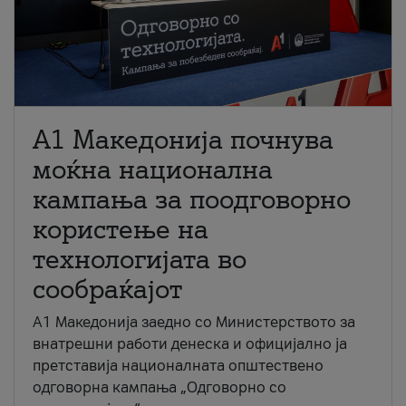
A1 Македонија почнува
моќна национална
кампања за поодговорно
користење на
технологијата во
сообраќајот
A1 Македонија заедно со Министерството за
внатрешни работи денеска и официјално ја
претставија националната општествено
одговорна кампања „Одговорно со