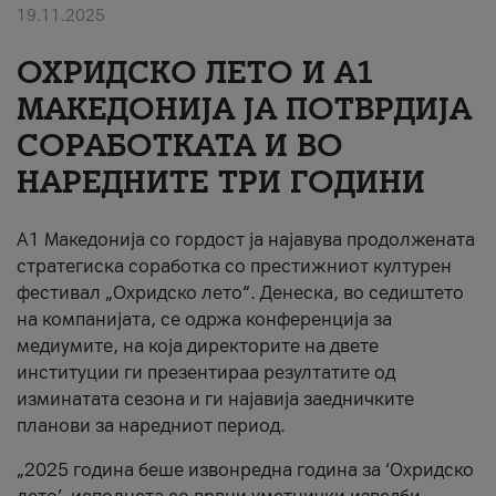
19.11.2025
За нас
ОХРИДСКО ЛЕТО И A1
#ПодобарОнлајн
МАКЕДОНИЈА ЈА ПОТВРДИЈА
СОРАБОТКАТА И ВО
НАРЕДНИТЕ ТРИ ГОДИНИ
A1 Македонија со гордост ја најавува продолжената
стратегиска соработка со престижниот културен
фестивал „Охридско лето“. Денеска, во седиштето
на компанијата, се одржа конференција за
медиумите, на која директорите на двете
институции ги презентираа резултатите од
изминатата сезона и ги најавија заедничките
планови за наредниот период.
„2025 година беше извонредна година за ‘Охридско