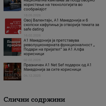
национална кампања за поодговорно
користење на технологијата во
сообраќајот
18.05.2026
Овој Валентајн, A1 Македонија и 6
скопски кафулиња ја отворија темата за
safe dating
16.02.2026
А1 Македонија ја претставува
револуционерната функционалност „
Подари на пријател“ за А1 Алфа
корисници
02.02.2026
Празничен A1 Net Sеf подарок од А1
Македонија за сите корисници
04.12.2025
Слични содржини