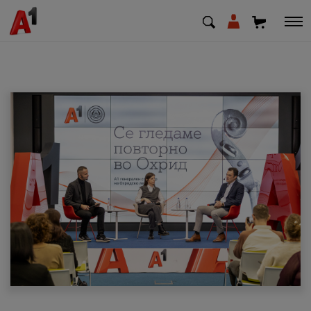
МК
EN
SQ
Приватни
Деловни
Поддршка
Надополни кредит
Плати сметка