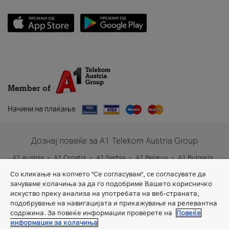
Member of
Начини на плаќање
Дознај повеќе за A1 Telekom Austria Group
A1 Austria
A1 Croatia
A1 Serbia
A1 Belarus
A1 Bulgaria
A1 Slovenia
A1 Digital
Со кликање на копчето "Се согласувам", се согласувате да
зачуваме колачиња за да го подобриме Вашето корисничко
искуство преку анализа на употребата на веб-страната,
подобрување на навигацијата и прикажување на релевантна
содржина. За повеќе информации проверете на
Повеќе
информации за колачиња