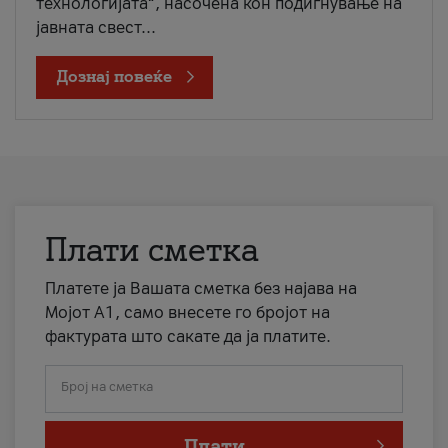
технологијата“, насочена кон подигнување на
јавната свест...
Дознај повеќе
Плати сметка
Платете ја Вашата сметка без најава на
Мојот А1, само внесете го бројот на
фактурата што сакате да ја платите.
Број на сметка
Плати