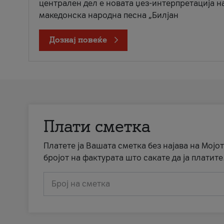
централен дел е новата џез-интерпретација н
македонска народна песна „Билјан
Дознај повеќе
Плати сметка
Платете ја Вашата сметка без најава на Мојот
бројот на фактурата што сакате да ја платите
Број на сметка