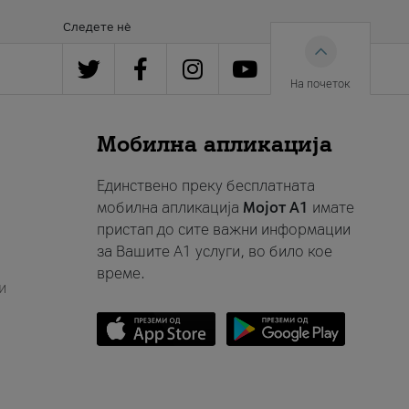
Следете нè
На почеток
Мобилна апликација
Единствено преку бесплатната
мобилна апликација
Мојот A1
имате
пристап до сите важни информации
за Вашите A1 услуги, во било кое
време.
и