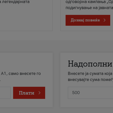
а легендарната
одговорна кампања „Од
подигнување на јавната 
Дознај повеќе
Надополни
 А1, само внесете го
Внесете ја сумата кој
.
внесувајте сума помеѓ
Плати