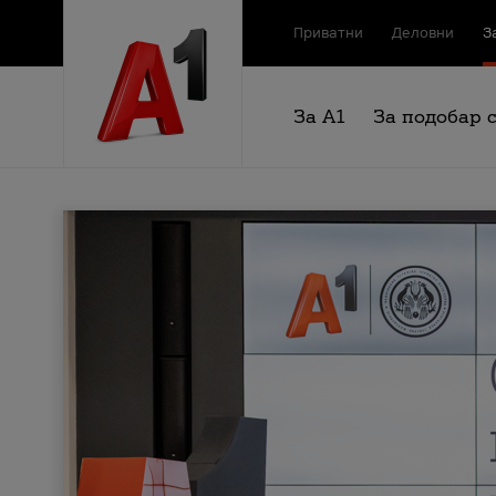
Приватни
Деловни
З
За А1
За подобар 