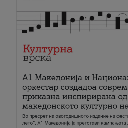
А1 Македонија и Национа
оркестар создадоа совре
приказна инспирирана од
македонското културно н
Во пресрет на овогодишното издание на фест
лето“, А1 Македонија ја претстави кампањата 