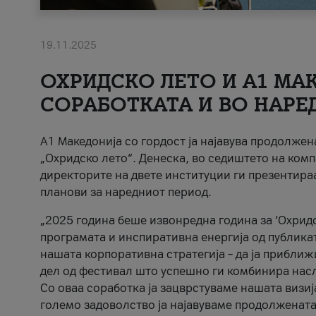
19.11.2025
ОХРИДСКО ЛЕТО И A1 МАК
СОРАБОТКАТА И ВО НАРЕ
A1 Македонија со гордост ја најавува продолже
„Охридско лето“. Денеска, во седиштето на комп
директорите на двете институции ги презентираа
планови за наредниот период.
„2025 година беше извонредна година за ‘Охридс
програмата и инспиративна енергија од публикат
нашата корпоративна стратегија – да ја приближ
дел од фестивал што успешно ги комбинира нас
Со оваа соработка ја зацврстуваме нашата визиј
големо задоволство ја најавуваме продолжената