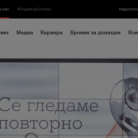
а нас
#ПодобарОнлајн
Надополн
свет
Медиа
Кариера
Броеви за донации
Кон