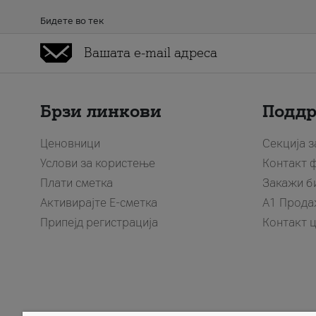
Бидете во тек
Брзи линкови
Подд
Ценовници
Секција 
Услови за користење
Контакт 
Плати сметка
Закажи б
Активирајте Е-сметка
A1 Прода
Припејд регистрација
Контакт 