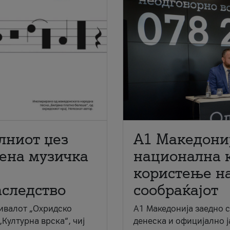
лниот џез
A1 Македони
мена музичка
национална 
користење на
аследство
сообраќајот
ивалот „Охридско
A1 Македонија заедно 
„Културна врска“, чиј
денеска и официјално 