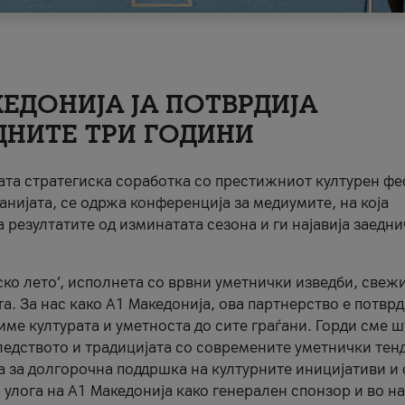
ЕДОНИЈА ЈА ПОТВРДИЈА
ДНИТЕ ТРИ ГОДИНИ
ната стратегиска соработка со престижниот културен ф
анијата, се одржа конференција за медиумите, на која
 резултатите од изминатата сезона и ги најавија заедн
ко лето’, исполнета со врвни уметнички изведби, свеж
а. За нас како A1 Македонија, ова партнерство е потврд
име културата и уметноста до сите граѓани. Горди сме 
ледството и традицијата со современите уметнички тен
а за долгорочна поддршка на културните иницијативи и 
 улога на A1 Македонија како генерален спонзор и во н