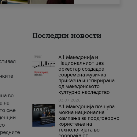
Последни новости
А1 Македонија и
естивал
Националниот џез
оркестар создадоа
современа музичка
ичките
приказна инспирирана
од македонското
културно наследство
ина во
03.07.2026
а на
A1 Македонија почнува
што сме
моќна национална
денции.
кампања за поодговорно
користење на
со
технологијата во
аредните
сообраќајот