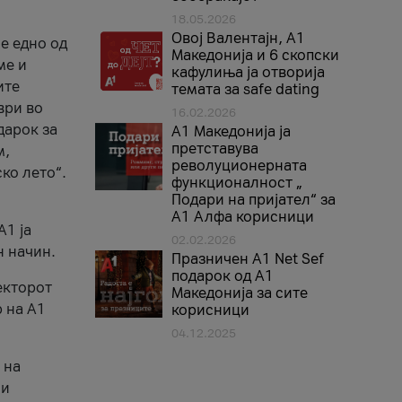
18.05.2026
Овој Валентајн, A1
е едно од
Македонија и 6 скопски
ме и
кафулиња ја отворија
ите
темата за safe dating
ври во
16.02.2026
дарок за
А1 Македонија ја
претставува
м,
револуционерната
ко лето“.
функционалност „
Подари на пријател“ за
А1 Алфа корисници
A1 ја
02.02.2026
н начин.
Празничен A1 Net Sеf
подарок од А1
екторот
Македонија за сите
 на A1
корисници
04.12.2025
 на
 и