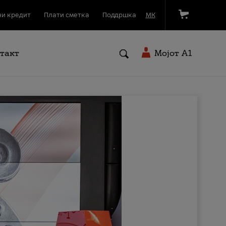
и кредит
Плати сметка
Поддршка
МК
такт
Мојот A1