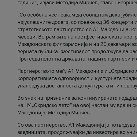
години“, изјави Методија Мирчев, главен изврше
„Со особена чест сакам да соопштам дека јубиле
најуспешните досега, со повеќе од 36 концерти 
стратегиското партнерство со А1 Македонија, к
месеци. Во рамките на постфестивалската прогр
Македонската филхармонија и на 20 декември во
верната публика. Фестивалот продолжува да рас
Претседателот на државата, нашите партнери и с
Партнерството меѓу A1 Македонија и „Охридско 
корпоративната одговорност и културната традиц
унапредува достапноста до културата и ги поврз
Во знак на признание за континуираната поддрш
на НУ „Охридско лето“ на овој настан му врачи
Македонија, Методија Мирчев.
Со ова партнерство, A1 Македонија ја потврдува
заедницата, продолжувајќи да инвестира во уни