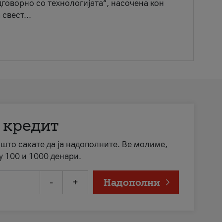
говорно со технологијата“, насочена кон
свест...
 кредит
а што сакате да ја надополните. Ве молиме,
у 100 и 1000 денари.
-
+
Надополни