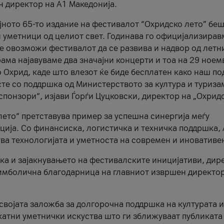
н директор на A1 Македонија.
јното 65-то издание на фестивалот “Охридско лето” беш
и уметници од целиот свет. Годинава го официјализирав
ое овозможи фестивалот да се развива и надвор од летн
ама најавуваме два значајни концерти и тоа на 29 ноем
 Охрид, каде што влезот ќе биде бесплатен како наш по
те со поддршка од Министерството за култура и туриза
понзори“, изјави Ѓорѓи Цуцковски, директор на „Охридс
лето“ претставува пример за успешна синергија меѓу
ија. Со финансиска, логистичка и техничка поддршка, 
ува технологијата и уметноста на современ и иновативе
ка и зајакнувањето на фестивалските иницијативи, дир
 симболична благодарница на главниот извршен директор
 својата заложба за долгорочна поддршка на културата и
катни уметнички искуства што ги зближуваат публиката