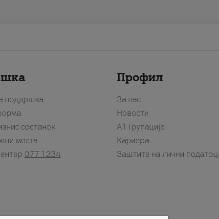
ршка
Профил
за поддршка
За нас
форма
Новости
изнис состанок
А1 Групација
жни места
Кариера
центар
077 1234
Заштита на лични податоц