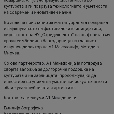
поддршка, A1 ја унапредува достапноста до
културата и ги поврзува технологијата и уметноста
на современ и иновативен начин.
Во знак на признание за континуираната поддршка
и зајакнувањето на фестивалските иницијативи,
директорот на НУ „Охридско лето“ на овој настан му
врачи симболична благодарница на главниот
извршен директор на A1 Македонија, Методија
Мирчев.
Со ова партнерство, A1 Македонија ја потврдува
својата заложба за долгорочна поддршка на
културата и на заедницата, продолжувајќи да
инвестира во уникатни уметнички искуства што ги
зближуваат публиката и артистите.
Контакт за медиуми А1 Македонија:
Емилија Зографска