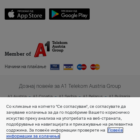
Member of
Начини на плаќање
Дознај повеќе за A1 Telekom Austria Group
A1 Austria
A1 Croatia
A1 Serbia
A1 Belarus
A1 Bulgaria
A1 Slovenia
A1 Digital
Со кликање на копчето "Се согласувам", се согласувате да
зачуваме колачиња за да го подобриме Вашето корисничко
искуство преку анализа на употребата на веб-страната,
подобрување на навигацијата и прикажување на релевантна
содржина. За повеќе информации проверете на
Повеќе
информации за колачиња