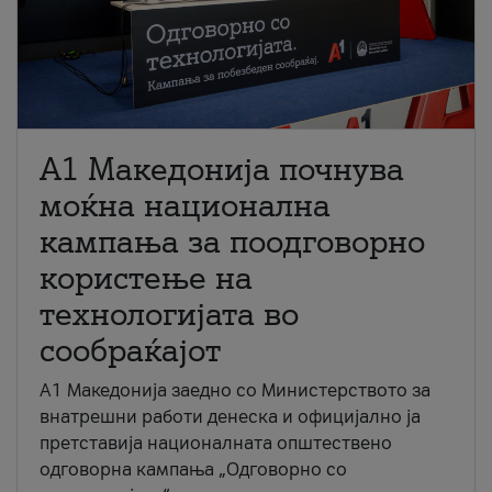
A1 Македонија почнува
моќна национална
кампања за поодговорно
користење на
технологијата во
сообраќајот
A1 Македонија заедно со Министерството за
внатрешни работи денеска и официјално ја
претставија националната општествено
одговорна кампања „Одговорно со