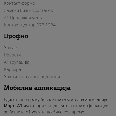
Контакт форма
Закажи бизнис состанок
A1 Продажни места
Контакт центар
077 1234
Профил
За нас
Новости
А1 Групација
Кариера
Заштита на лични податоци
Мобилна апликација
Единствено преку бесплатната мобилна апликација
Мојот A1
имате пристап до сите важни информации
за Вашите A1 услуги, во било кое време.