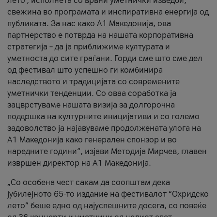
лето’, исполнета со врвни уметнички изведби,
свежина во програмата и инспиративна енергија од
публиката. За нас како A1 Македонија, ова
партнерство е потврда на нашата корпоративна
стратегија – да ја приближиме културата и
уметноста до сите граѓани. Горди сме што сме дел
од фестивал што успешно ги комбинира
наследството и традицијата со современите
уметнички тенденции. Со оваа соработка ја
зацврстуваме нашата визија за долгорочна
поддршка на културните иницијативи и со големо
задоволство ја најавуваме продолжената улога на
A1 Македонија како генерален спонзор и во
наредните години“, изјави Методија Мирчев, главен
извршен директор на A1 Македонија.
„Со особена чест сакам да соопштам дека
јубилејното 65-то издание на фестивалот “Охридско
лето” беше едно од најуспешните досега, со повеќе