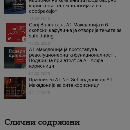
национална кампања за поодговорно
користење на технологијата во
сообраќајот
18.05.2026
Овој Валентајн, A1 Македонија и 6
скопски кафулиња ја отворија темата за
safe dating
16.02.2026
А1 Македонија ја претставува
револуционерната функционалност „
Подари на пријател“ за А1 Алфа
корисници
02.02.2026
Празничен A1 Net Sеf подарок од А1
Македонија за сите корисници
04.12.2025
Слични содржини