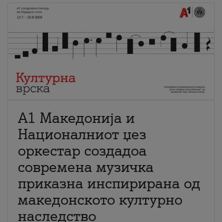
А1 Македонија и
Националниот џез
оркестар создадоа
современа музичка
приказна инспирирана од
македонското културно
наследство