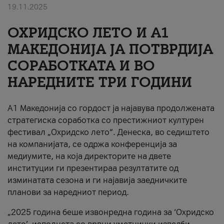
19.11.2025
За нас
ОХРИДСКО ЛЕТО И A1
#ПодобарОнлајн
МАКЕДОНИЈА ЈА ПОТВРДИЈА
СОРАБОТКАТА И ВО
НАРЕДНИТЕ ТРИ ГОДИНИ
A1 Македонија со гордост ја најавува продолжената
стратегиска соработка со престижниот културен
фестивал „Охридско лето“. Денеска, во седиштето
на компанијата, се одржа конференција за
медиумите, на која директорите на двете
институции ги презентираа резултатите од
изминатата сезона и ги најавија заедничките
планови за наредниот период.
„2025 година беше извонредна година за ‘Охридско