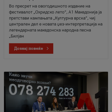
Во пресрет на овогодишното издание на
фестивалот „Охридско лето“, А1 Македонија ја
претстави кампањата „Културна врска“, чиј
централен дел е новата џез-интерпретација на
легендарната македонска народна песна
„Билјан
Дознај повеќе