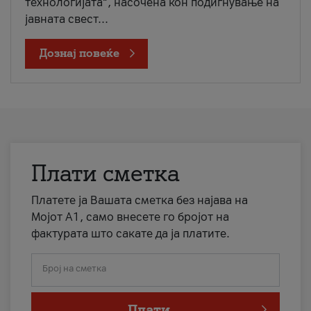
технологијата“, насочена кон подигнување на
јавната свест...
Дознај повеќе
Плати сметка
Платете ја Вашата сметка без најава на
Мојот А1, само внесете го бројот на
фактурата што сакате да ја платите.
Број на сметка
Плати