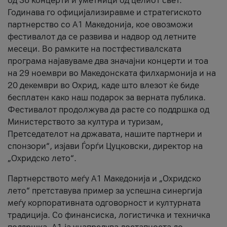
од 36 концерти и уметници од целиот свет.
Годинава го официјализиравме и стратегиското
партнерство со А1 Македонија, кое овозможи
фестивалот да се развива и надвор од летните
месеци. Во рамките на постфестивалската
програма најавуваме два значајни концерти и тоа
на 29 ноември во Македонската филхармонија и на
20 декември во Охрид, каде што влезот ќе биде
бесплатен како наш подарок за верната публика.
Фестивалот продолжува да расте со поддршка од
Министерството за култура и туризам,
Претседателот на државата, нашите партнери и
спонзори“, изјави Ѓорѓи Цуцковски, директор на
„Охридско лето“.
Партнерството меѓу A1 Македонија и „Охридско
лето“ претставува пример за успешна синергија
меѓу корпоративната одговорност и културната
традиција. Со финансиска, логистичка и техничка