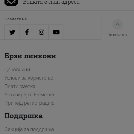
Следете нè
На почеток
Брзи линкови
Ценовници
Услови за користење
Плати сметка
Активирајте Е-сметка
Припејд регистрација
Поддршка
Секција за поддршка