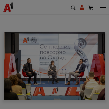
МК
EN
SQ
Приватни
Деловни
Поддршка
Надополни кредит
Плати сметка