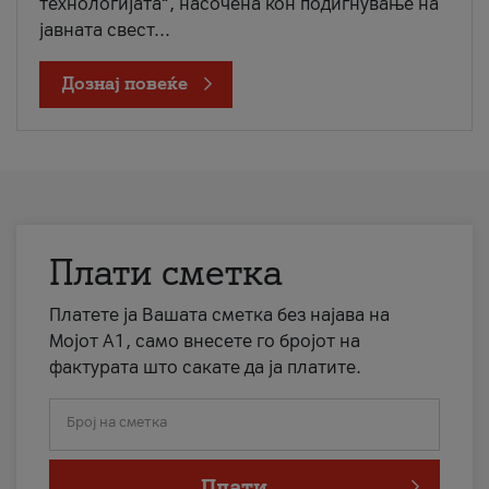
технологијата“, насочена кон подигнување на
јавната свест...
Дознај повеќе
Плати сметка
Платете ја Вашата сметка без најава на
Мојот А1, само внесете го бројот на
фактурата што сакате да ја платите.
Број на сметка
Плати