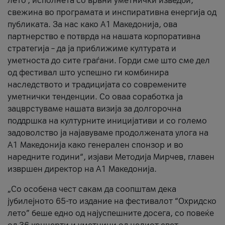
лето’, исполнета со врвни уметнички изведби,
свежина во програмата и инспиративна енергија од
публиката. За нас како A1 Македонија, ова
партнерство е потврда на нашата корпоративна
стратегија – да ја приближиме културата и
уметноста до сите граѓани. Горди сме што сме дел
од фестивал што успешно ги комбинира
наследството и традицијата со современите
уметнички тенденции. Со оваа соработка ја
зацврстуваме нашата визија за долгорочна
поддршка на културните иницијативи и со големо
задоволство ја најавуваме продолжената улога на
A1 Македонија како генерален спонзор и во
наредните години“, изјави Методија Мирчев, главен
извршен директор на A1 Македонија.
„Со особена чест сакам да соопштам дека
јубилејното 65-то издание на фестивалот “Охридско
лето” беше едно од најуспешните досега, со повеќе