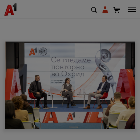
МК
EN
SQ
Приватни
Деловни
Поддршка
Надополни кредит
Плати сметка