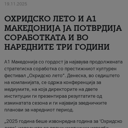
19.11.2025
За нас
ОХРИДСКО ЛЕТО И A1
#ПодобарОнлајн
МАКЕДОНИЈА ЈА ПОТВРДИЈА
СОРАБОТКАТА И ВО
НАРЕДНИТЕ ТРИ ГОДИНИ
A1 Македонија со гордост ја најавува продолжената
стратегиска соработка со престижниот културен
фестивал „Охридско лето“. Денеска, во седиштето
на компанијата, се одржа конференција за
медиумите, на која директорите на двете
институции ги презентираа резултатите од
изминатата сезона и ги најавија заедничките
планови за наредниот период.
„2025 година беше извонредна година за ‘Охридско