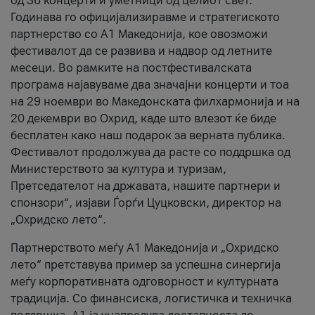
од 36 концерти и уметници од целиот свет.
Годинава го официјализиравме и стратегиското
партнерство со А1 Македонија, кое овозможи
фестивалот да се развива и надвор од летните
месеци. Во рамките на постфестивалската
програма најавуваме два значајни концерти и тоа
на 29 ноември во Македонската филхармонија и на
20 декември во Охрид, каде што влезот ќе биде
бесплатен како наш подарок за верната публика.
Фестивалот продолжува да расте со поддршка од
Министерството за култура и туризам,
Претседателот на државата, нашите партнери и
спонзори“, изјави Ѓорѓи Цуцковски, директор на
„Охридско лето“.
Партнерството меѓу A1 Македонија и „Охридско
лето“ претставува пример за успешна синергија
меѓу корпоративната одговорност и културната
традиција. Со финансиска, логистичка и техничка