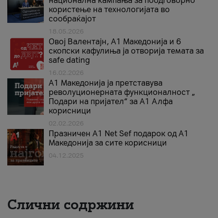
национална кампања за поодговорно
користење на технологијата во
сообраќајот
18.05.2026
Овој Валентајн, A1 Македонија и 6
скопски кафулиња ја отворија темата за
safe dating
16.02.2026
А1 Македонија ја претставува
револуционерната функционалност „
Подари на пријател“ за А1 Алфа
корисници
02.02.2026
Празничен A1 Net Sеf подарок од А1
Македонија за сите корисници
04.12.2025
Слични содржини