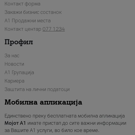
Контакт форма
Закажи бизнис состанок
A1 Продажни места
Контакт центар
077 1234
Профил
За нас
Новости
А1 Групација
Кариера
Заштита на лични податоци
Мобилна апликација
Единствено преку бесплатната мобилна апликација
Мојот A1
имате пристап до сите важни информации
за Вашите A1 услуги, во било кое време.