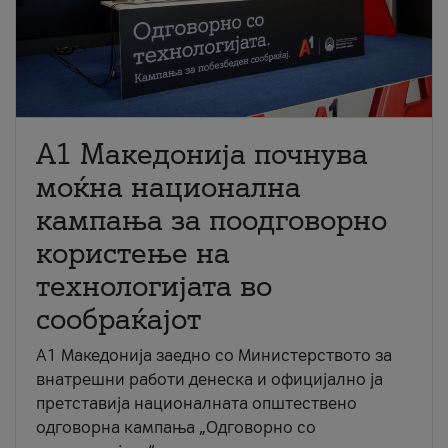
A1 Македонија почнува
моќна национална
кампања за поодговорно
користење на
технологијата во
сообраќајот
A1 Македонија заедно со Министерството за
внатрешни работи денеска и официјално ја
претставија националната општествено
одговорна кампања „Одговорно со