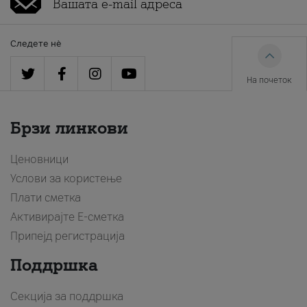
Следете нè
На почеток
Брзи линкови
Ценовници
Услови за користење
Плати сметка
Активирајте Е-сметка
Припејд регистрација
Поддршка
Секција за поддршка