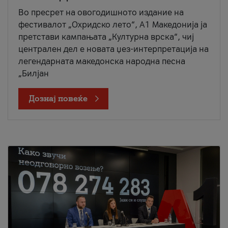
Во пресрет на овогодишното издание на
фестивалот „Охридско лето“, А1 Македонија ја
претстави кампањата „Културна врска“, чиј
централен дел е новата џез-интерпретација на
легендарната македонска народна песна
„Билјан
Дознај повеќе