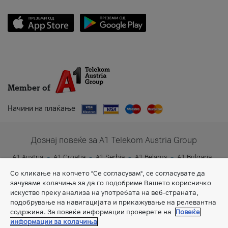
Member of
Начини на плаќање
Дознај повеќе за A1 Telekom Austria Group
A1 Austria
A1 Croatia
A1 Serbia
A1 Belarus
A1 Bulgaria
A1 Slovenia
A1 Digital
Со кликање на копчето "Се согласувам", се согласувате да
зачуваме колачиња за да го подобриме Вашето корисничко
искуство преку анализа на употребата на веб-страната,
подобрување на навигацијата и прикажување на релевантна
содржина. За повеќе информации проверете на
Повеќе
информации за колачиња