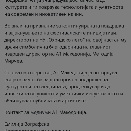
поддршка, A1 ја унапредува достапноста до
културата и ги поврзува технологијата и уметноста
на современ и иновативен начин.
Во знак на признание за континуираната поддршка
и зајакнувањето на фестивалските иницијативи,
директорот на НУ „Охридско лето“ на овој настан му
врачи симболична благодарница на главниот
извршен директор на A1 Македонија, Методија
Мирчев.
Со ова партнерство, A1 Македонија ја потврдува
својата заложба за долгорочна поддршка на
културата и на заедницата, продолжувајќи да
инвестира во уникатни уметнички искуства што ги
зближуваат публиката и артистите.
Контакт за медиуми А1 Македонија:
Емилија Зографска