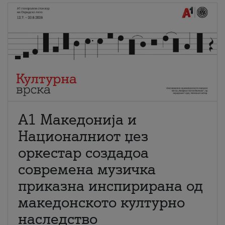
А1 Македонија и
Националниот џез
оркестар создадоа
современа музичка
приказна инспирирана од
македонското културно
наследство