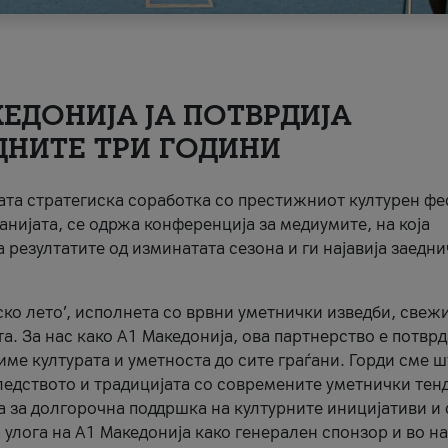
ЕДОНИЈА ЈА ПОТВРДИЈА
ДНИТЕ ТРИ ГОДИНИ
ната стратегиска соработка со престижниот културен ф
анијата, се одржа конференција за медиумите, на која
 резултатите од изминатата сезона и ги најавија заедн
ко лето’, исполнета со врвни уметнички изведби, свеж
а. За нас како A1 Македонија, ова партнерство е потврд
име културата и уметноста до сите граѓани. Горди сме 
ледството и традицијата со современите уметнички тен
а за долгорочна поддршка на културните иницијативи и 
 улога на A1 Македонија како генерален спонзор и во н