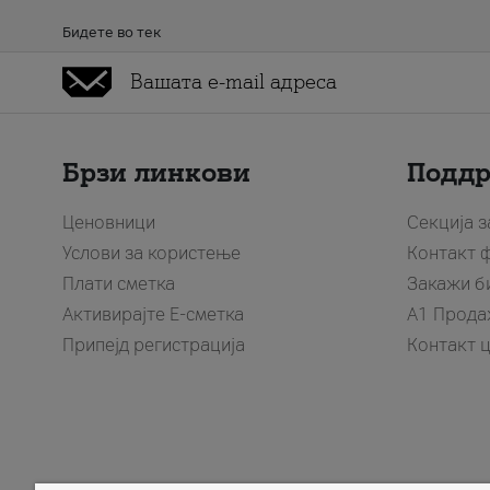
Бидете во тек
Брзи линкови
Подд
Ценовници
Секција 
Услови за користење
Контакт 
Плати сметка
Закажи б
Активирајте Е-сметка
A1 Прода
Припејд регистрација
Контакт 