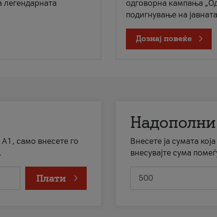
а легендарната
одговорна кампања „Од
подигнување на јавната 
Дознај повеќе
Надополни
 А1, само внесете го
Внесете ја сумата кој
.
внесувајте сума помеѓ
Плати