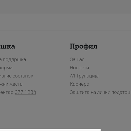
ршка
Профил
за поддршка
За нас
форма
Новости
изнис состанок
А1 Групација
жни места
Кариера
центар
077 1234
Заштита на лични податоц