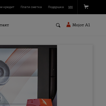
и кредит
Плати сметка
Поддршка
МК
такт
Мојот A1