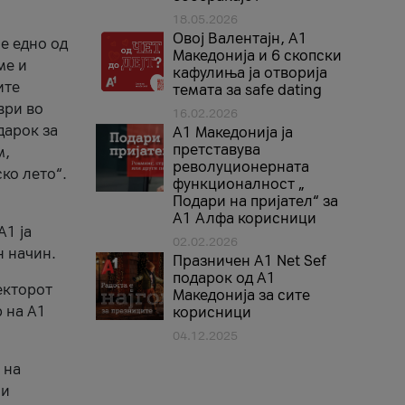
18.05.2026
Овој Валентајн, A1
е едно од
Македонија и 6 скопски
ме и
кафулиња ја отворија
ите
темата за safe dating
ври во
16.02.2026
дарок за
А1 Македонија ја
претставува
м,
револуционерната
ко лето“.
функционалност „
Подари на пријател“ за
А1 Алфа корисници
A1 ја
02.02.2026
н начин.
Празничен A1 Net Sеf
подарок од А1
екторот
Македонија за сите
 на A1
корисници
04.12.2025
 на
 и