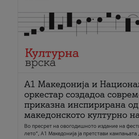
А1 Македонија и Национа
оркестар создадоа совре
приказна инспирирана од
македонското културно н
Во пресрет на овогодишното издание на фест
лето“, А1 Македонија ја претстави кампањата 