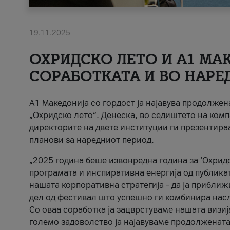
19.11.2025
ОХРИДСКО ЛЕТО И A1 МАК
СОРАБОТКАТА И ВО НАРЕ
A1 Македонија со гордост ја најавува продолже
„Охридско лето“. Денеска, во седиштето на комп
директорите на двете институции ги презентираа
планови за наредниот период.
„2025 година беше извонредна година за ‘Охридс
програмата и инспиративна енергија од публикат
нашата корпоративна стратегија – да ја приближ
дел од фестивал што успешно ги комбинира нас
Со оваа соработка ја зацврстуваме нашата визиј
големо задоволство ја најавуваме продолжената