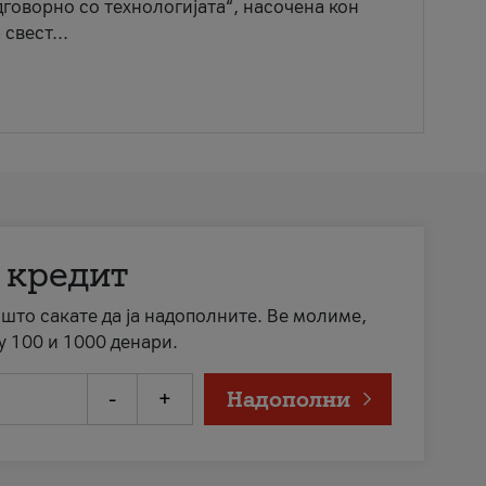
говорно со технологијата“, насочена кон
свест...
 кредит
а што сакате да ја надополните. Ве молиме,
у 100 и 1000 денари.
-
+
Надополни