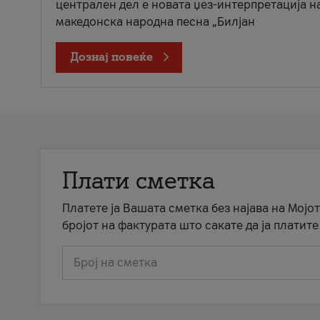
централен дел е новата џез-интерпретација н
македонска народна песна „Билјан
Дознај повеќе
Плати сметка
Платете ја Вашата сметка без најава на Мојот
бројот на фактурата што сакате да ја платите
Број на сметка