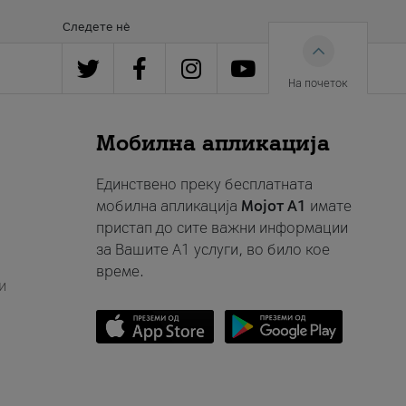
Следете нè
На почеток
Мобилна апликација
Единствено преку бесплатната
мобилна апликација
Мојот A1
имате
пристап до сите важни информации
за Вашите A1 услуги, во било кое
време.
и