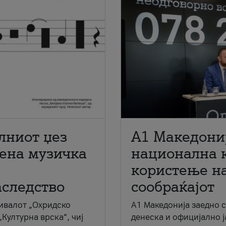
лниот џез
A1 Македони
мена музичка
национална 
користење на
аследство
сообраќајот
ивалот „Охридско
A1 Македонија заедно 
„Културна врска“, чиј
денеска и официјално 