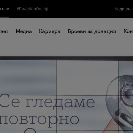
а нас
#ПодобарОнлајн
Надополн
свет
Медиа
Кариера
Броеви за донации
Кон