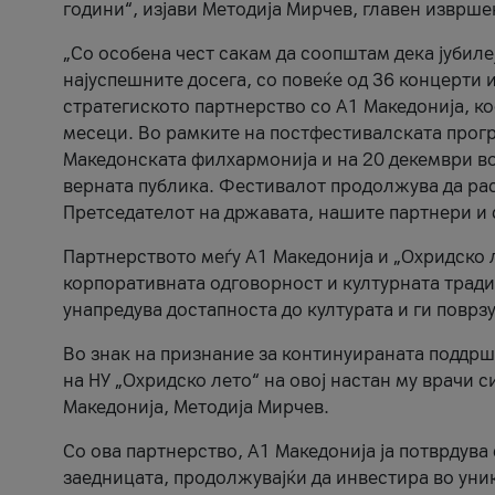
години“, изјави Методија Мирчев, главен изврше
„Со особена чест сакам да соопштам дека јубиле
најуспешните досега, со повеќе од 36 концерти 
стратегиското партнерство со А1 Македонија, к
месеци. Во рамките на постфестивалската прогр
Македонската филхармонија и на 20 декември во
верната публика. Фестивалот продолжува да рас
Претседателот на државата, нашите партнери и с
Партнерството меѓу A1 Македонија и „Охридско 
корпоративната одговорност и културната традиц
унапредува достапноста до културата и ги поврз
Во знак на признание за континуираната поддрш
на НУ „Охридско лето“ на овој настан му врачи
Македонија, Методија Мирчев.
Со ова партнерство, A1 Македонија ја потврдува
заедницата, продолжувајќи да инвестира во уни