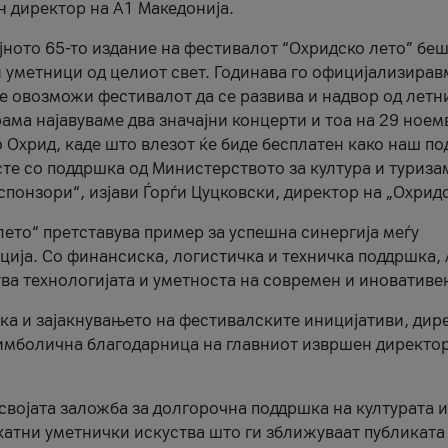
н директор на A1 Македонија.
јното 65-то издание на фестивалот “Охридско лето” беш
и уметници од целиот свет. Годинава го официјализирав
ое овозможи фестивалот да се развива и надвор од летн
ама најавуваме два значајни концерти и тоа на 29 ноем
 Охрид, каде што влезот ќе биде бесплатен како наш по
те со поддршка од Министерството за култура и туриза
понзори“, изјави Ѓорѓи Цуцковски, директор на „Охридс
лето“ претставува пример за успешна синергија меѓу
ија. Со финансиска, логистичка и техничка поддршка, 
ува технологијата и уметноста на современ и иновативе
ка и зајакнувањето на фестивалските иницијативи, дир
 симболична благодарница на главниот извршен директор
 својата заложба за долгорочна поддршка на културата и
катни уметнички искуства што ги зближуваат публиката