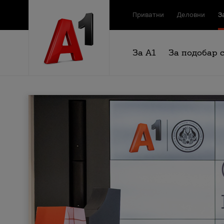
Приватни
Деловни
З
За А1
За подобар 