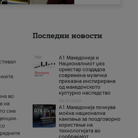
Последни новости
А1 Македонија и
естивал
Националниот џез
оркестар создадоа
современа музичка
ичките
приказна инспирирана
од македонското
културно наследство
ина во
03.07.2026
а на
A1 Македонија почнува
што сме
моќна национална
денции.
кампања за поодговорно
користење на
со
технологијата во
аредните
сообраќајот