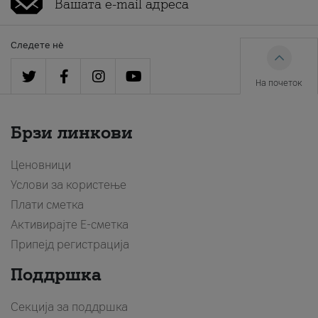
Следете нè
На почеток
Брзи линкови
Ценовници
Услови за користење
Плати сметка
Активирајте Е-сметка
Припејд регистрација
Поддршка
Секција за поддршка