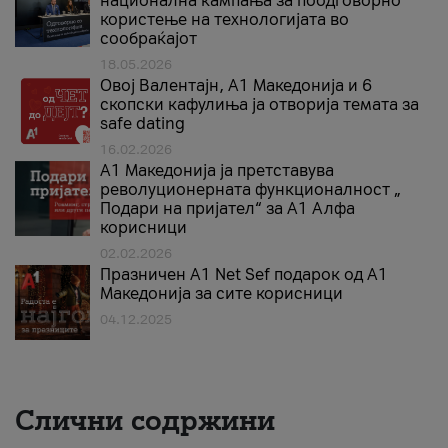
национална кампања за поодговорно
користење на технологијата во
сообраќајот
18.05.2026
Овој Валентајн, A1 Македонија и 6
скопски кафулиња ја отворија темата за
safe dating
16.02.2026
А1 Македонија ја претставува
револуционерната функционалност „
Подари на пријател“ за А1 Алфа
корисници
02.02.2026
Празничен A1 Net Sеf подарок од А1
Македонија за сите корисници
04.12.2025
Слични содржини