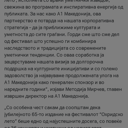
лето’, исполнета со врвни уметнички изведби,
свежина во програмата и инспиративна енергија од
публиката. За нас како A1 Македонија, ова
партнерство е потврда на нашата корпоративна
стратегија – да ја приближиме културата и
уметноста до сите граѓани. Горди сме што сме дел
од фестивал што успешно ги комбинира
наследството и традицијата со современите
уметнички тенденции. Со оваа соработка ја
зацврстуваме нашата визија за долгорочна
поддршка на културните иницијативи и со големо
задоволство ја најавуваме продолжената улога на
A1 Македонија како генерален спонзор и во
наредните години“, изјави Методија Мирчев, главен
извршен директор на A1 Македонија.
„Со особена чест сакам да соопштам дека
јубилејното 65-то издание на фестивалот “Охридско
лето” беше едно од најуспешните досега, со повеќе