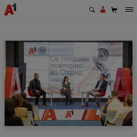
МК
EN
SQ
Приватни
Деловни
Поддршка
Надополни кредит
Плати сметка