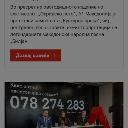
Во пресрет на овогодишното издание на
фестивалот „Охридско лето“, А1 Македонија ја
претстави кампањата „Културна врска“, чиј
централен дел е новата џез-интерпретација на
легендарната македонска народна песна
„Билјан
Дознај повеќе