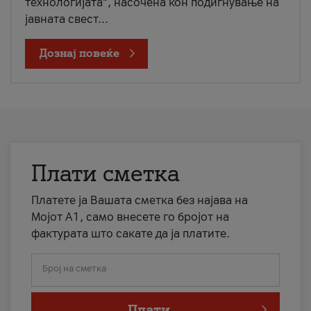
технологијата“, насочена кон подигнување на
јавната свест...
Дознај повеќе
Плати сметка
Платете ја Вашата сметка без најава на
Мојот А1, само внесете го бројот на
фактурата што сакате да ја платите.
Број на сметка
Плати