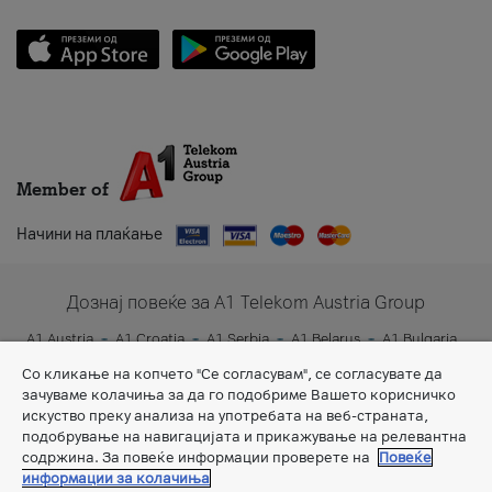
Member of
Начини на плаќање
Дознај повеќе за A1 Telekom Austria Group
A1 Austria
A1 Croatia
A1 Serbia
A1 Belarus
A1 Bulgaria
A1 Slovenia
A1 Digital
Со кликање на копчето "Се согласувам", се согласувате да
зачуваме колачиња за да го подобриме Вашето корисничко
искуство преку анализа на употребата на веб-страната,
подобрување на навигацијата и прикажување на релевантна
содржина. За повеќе информации проверете на
Повеќе
информации за колачиња