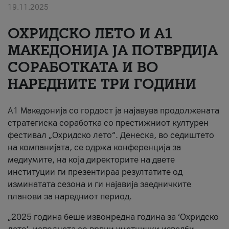
19.11.2025
За нас
ОХРИДСКО ЛЕТО И A1
#ПодобарОнлајн
МАКЕДОНИЈА ЈА ПОТВРДИЈА
СОРАБОТКАТА И ВО
НАРЕДНИТЕ ТРИ ГОДИНИ
A1 Македонија со гордост ја најавува продолжената
стратегиска соработка со престижниот културен
фестивал „Охридско лето“. Денеска, во седиштето
на компанијата, се одржа конференција за
медиумите, на која директорите на двете
институции ги презентираа резултатите од
изминатата сезона и ги најавија заедничките
планови за наредниот период.
„2025 година беше извонредна година за ‘Охридско