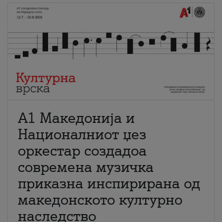
А1 Македонија и
Националниот џез
оркестар создадоа
современа музичка
приказна инспирирана од
македонското културно
наследство