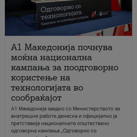
A1 Македонија почнува
моќна национална
кампања за поодговорно
користење на
технологијата во
сообраќајот
A1 Македонија заедно со Министерството за
внатрешни работи денеска и официјално ја
претставија националната општествено
одговорна кампања „Одговорно со