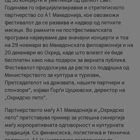
од 36 концерти и уметници од целиот свет.
Годинава го официјализиравме и стратегиското
партнерство со А1 Македонија, кое овозможи
фестивалот да се развива и надвор од летните
месеци. Во рамките на постфестивалската
програма најавуваме два значајни концерти и тоа
на 29 ноември во Македонската филхармонија и на
20 декември во Охрид, каде што влезот ќе биде
бесплатен како наш подарок за верната публика.
Фестивалот продолжува да расте со поддршка од
Министерството за култура и туризам,
Претседателот на државата, нашите партнери и
спонзори“, изјави Ѓорѓи Цуцковски, директор на
„Охридско лето“.
Партнерството меѓу A1 Македонија и „Охридско
лето“ претставува пример за успешна синергија
меѓу корпоративната одговорност и културната
традиција. Со финансиска, логистичка и техничка