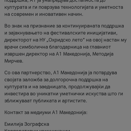
поддршка, A1 ја унапредува достапноста до
културата и ги поврзува технологијата и уметноста
на современ и иновативен начин.
Во знак на признание за континуираната поддршка
и зајакнувањето на фестивалските иницијативи,
директорот на НУ „Охридско лето“ на овој настан му
врачи симболична благодарница на главниот
извршен директор на A1 Македонија, Методија
Мирчев.
Со ова партнерство, A1 Македонија ја потврдува
својата заложба за долгорочна поддршка на
културата и на заедницата, продолжувајќи да
инвестира во уникатни уметнички искуства што ги
зближуваат публиката и артистите.
Контакт за медиуми А1 Македонија:
Емилија Зографска