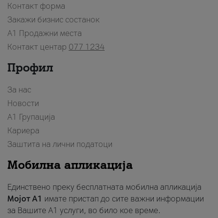
Контакт форма
Закажи бизнис состанок
A1 Продажни места
Контакт центар
077 1234
Профил
За нас
Новости
А1 Групација
Кариера
Заштита на лични податоци
Мобилна апликација
Единствено преку бесплатната мобилна апликација
Мојот A1
имате пристап до сите важни информации
за Вашите A1 услуги, во било кое време.