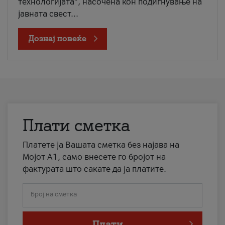
технологијата“, насочена кон подигнување на
јавната свест...
Дознај повеќе
Плати сметка
Платете ја Вашата сметка без најава на
Мојот А1, само внесете го бројот на
фактурата што сакате да ја платите.
Број на сметка
Плати