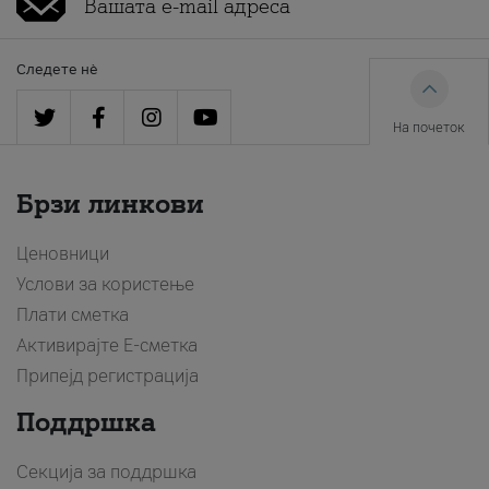
Следете нè
На почеток
Брзи линкови
Ценовници
Услови за користење
Плати сметка
Активирајте Е-сметка
Припејд регистрација
Поддршка
Секција за поддршка