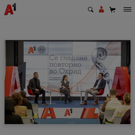
МК
EN
SQ
Приватни
Деловни
Поддршка
Надополни кредит
Плати сметка