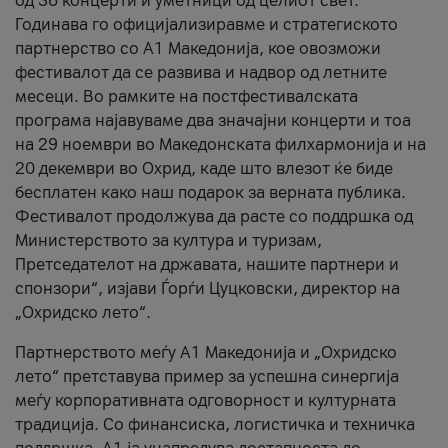
од 36 концерти и уметници од целиот свет.
Годинава го официјализиравме и стратегиското
партнерство со А1 Македонија, кое овозможи
фестивалот да се развива и надвор од летните
месеци. Во рамките на постфестивалската
програма најавуваме два значајни концерти и тоа
на 29 ноември во Македонската филхармонија и на
20 декември во Охрид, каде што влезот ќе биде
бесплатен како наш подарок за верната публика.
Фестивалот продолжува да расте со поддршка од
Министерството за култура и туризам,
Претседателот на државата, нашите партнери и
спонзори“, изјави Ѓорѓи Цуцковски, директор на
„Охридско лето“.
Партнерството меѓу A1 Македонија и „Охридско
лето“ претставува пример за успешна синергија
меѓу корпоративната одговорност и културната
традиција. Со финансиска, логистичка и техничка