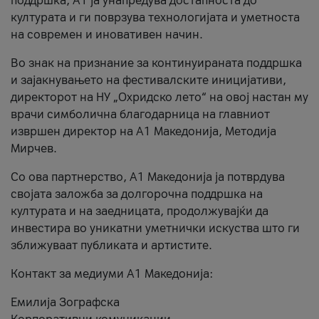
поддршка, A1 ја унапредува достапноста до
културата и ги поврзува технологијата и уметноста
на современ и иновативен начин.
Во знак на признание за континуираната поддршка
и зајакнувањето на фестивалските иницијативи,
директорот на НУ „Охридско лето“ на овој настан му
врачи симболична благодарница на главниот
извршен директор на A1 Македонија, Методија
Мирчев.
Со ова партнерство, A1 Македонија ја потврдува
својата заложба за долгорочна поддршка на
културата и на заедницата, продолжувајќи да
инвестира во уникатни уметнички искуства што ги
зближуваат публиката и артистите.
Контакт за медиуми А1 Македонија:
Емилија Зографска