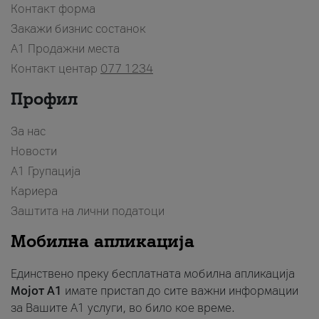
Контакт форма
Закажи бизнис состанок
A1 Продажни места
Контакт центар
077 1234
Профил
За нас
Новости
А1 Групација
Кариера
Заштита на лични податоци
Мобилна апликација
Единствено преку бесплатната мобилна апликација
Мојот A1
имате пристап до сите важни информации
за Вашите A1 услуги, во било кое време.