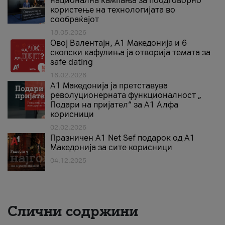
национална кампања за поодговорно
користење на технологијата во
сообраќајот
18.05.2026
Овој Валентајн, A1 Македонија и 6
скопски кафулиња ја отворија темата за
safe dating
16.02.2026
А1 Македонија ја претставува
револуционерната функционалност „
Подари на пријател“ за А1 Алфа
корисници
02.02.2026
Празничен A1 Net Sеf подарок од А1
Македонија за сите корисници
04.12.2025
Слични содржини