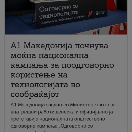
A1 Македонија почнува
моќна национална
кампања за поодговорно
користење на
технологијата во
сообраќајот
A1 Македонија заедно со Министерството за
внатрешни работи денеска и официјално ја
претставија националната општествено
одговорна кампања „Одговорно со