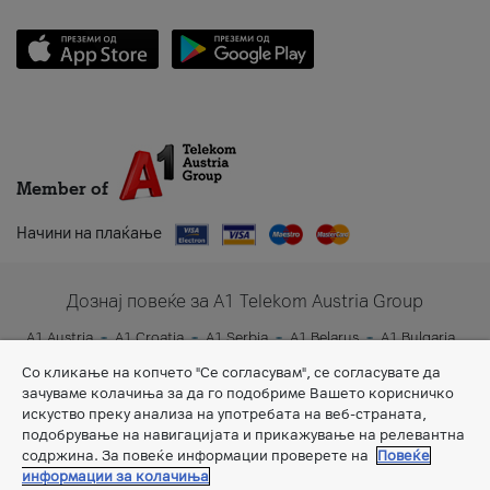
Member of
Начини на плаќање
Дознај повеќе за A1 Telekom Austria Group
A1 Austria
A1 Croatia
A1 Serbia
A1 Belarus
A1 Bulgaria
A1 Slovenia
A1 Digital
Со кликање на копчето "Се согласувам", се согласувате да
зачуваме колачиња за да го подобриме Вашето корисничко
искуство преку анализа на употребата на веб-страната,
подобрување на навигацијата и прикажување на релевантна
содржина. За повеќе информации проверете на
Повеќе
информации за колачиња