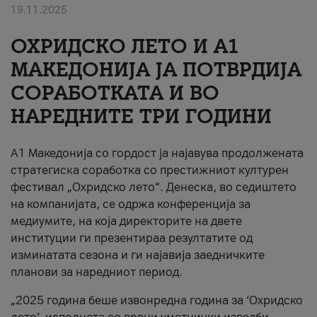
19.11.2025
За нас
ОХРИДСКО ЛЕТО И A1
#ПодобарОнлајн
МАКЕДОНИЈА ЈА ПОТВРДИЈА
СОРАБОТКАТА И ВО
НАРЕДНИТЕ ТРИ ГОДИНИ
A1 Македонија со гордост ја најавува продолжената
стратегиска соработка со престижниот културен
фестивал „Охридско лето“. Денеска, во седиштето
на компанијата, се одржа конференција за
медиумите, на која директорите на двете
институции ги презентираа резултатите од
изминатата сезона и ги најавија заедничките
планови за наредниот период.
„2025 година беше извонредна година за ‘Охридско