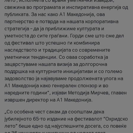
лето’, исполнета со врвни уметнички изведби,
свежина во програмата и инспиративна енергија од
публиката. За нас како A1 Македонија, ова
партнерство е потврда на нашата корпоративна
стратегија – да ја приближиме културата и
уметноста до сите граѓани. Горди сме што сме дел
од фестивал што успешно ги комбинира
наследството и традицијата со современите
уметнички тенденции. Со оваа соработка ја
зацврстуваме нашата визија за долгорочна
поддршка на културните иницијативи и со големо
задоволство ја најавуваме продолжената улога на
A1 Македонија како генерален спонзор и во
наредните години“, изјави Методија Мирчев, главен
извршен директор на A1 Македонија.
„Со особена чест сакам да соопштам дека
јубилејното 65-то издание на фестивалот “Охридско
лето” беше едно од најуспешните досега, со повеќе