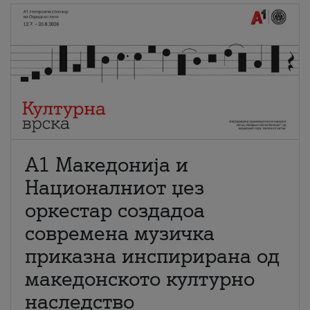
А1 Македонија и
Националниот џез
оркестар создадоа
современа музичка
приказна инспирирана од
македонското културно
наследство