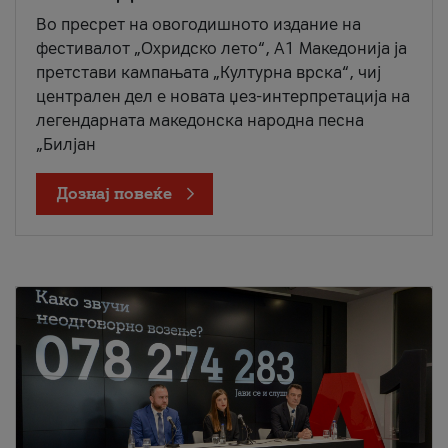
Во пресрет на овогодишното издание на
фестивалот „Охридско лето“, А1 Македонија ја
претстави кампањата „Културна врска“, чиј
централен дел е новата џез-интерпретација на
легендарната македонска народна песна
„Билјан
Дознај повеќе