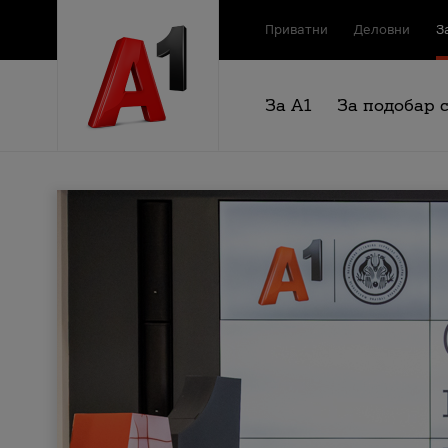
Приватни
Деловни
З
За А1
За подобар 