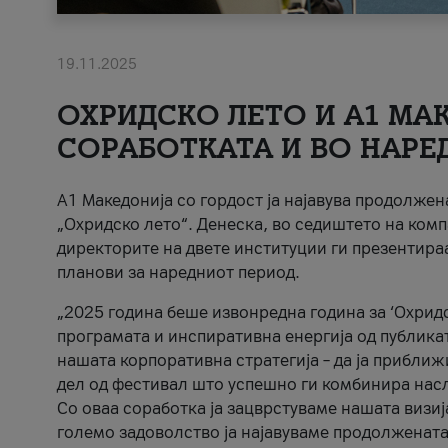
19.11.2025
ОХРИДСКО ЛЕТО И A1 МАК
СОРАБОТКАТА И ВО НАРЕ
A1 Македонија со гордост ја најавува продолже
„Охридско лето“. Денеска, во седиштето на комп
директорите на двете институции ги презентираа
планови за наредниот период.
„2025 година беше извонредна година за ‘Охридс
програмата и инспиративна енергија од публикат
нашата корпоративна стратегија – да ја приближ
дел од фестивал што успешно ги комбинира нас
Со оваа соработка ја зацврстуваме нашата визиј
големо задоволство ја најавуваме продолжената