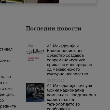
Последни новости
А1 Македонија и
естивал
Националниот џез
оркестар создадоа
современа музичка
ичките
приказна инспирирана
од македонското
културно наследство
ина во
03.07.2026
а на
A1 Македонија почнува
што сме
моќна национална
денции.
кампања за поодговорно
користење на
со
технологијата во
аредните
сообраќајот