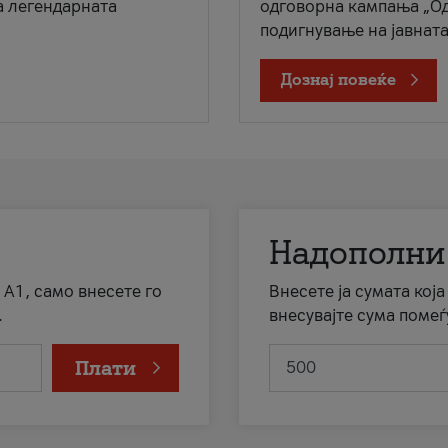
а легендарната
одговорна кампања „Од
подигнување на јавната 
Дознај повеќе
Надополни
 А1, само внесете го
Внесете ја сумата кој
.
внесувајте сума помеѓ
Плати