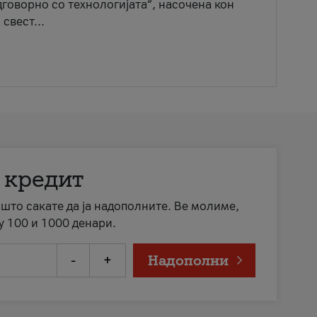
говорно со технологијата“, насочена кон
свест...
 кредит
а што сакате да ја надополните. Ве молиме,
у 100 и 1000 денари.
-
+
Надополни