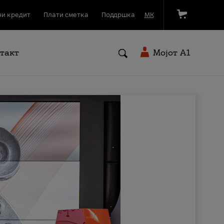
и кредит
Плати сметка
Поддршка
МК
такт
Мојот A1