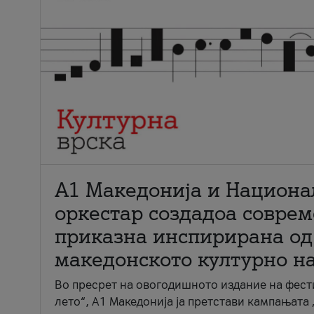
А1 Македонија и Национа
оркестар создадоа совре
приказна инспирирана од
македонското културно н
Во пресрет на овогодишното издание на фест
лето“, А1 Македонија ја претстави кампањата 