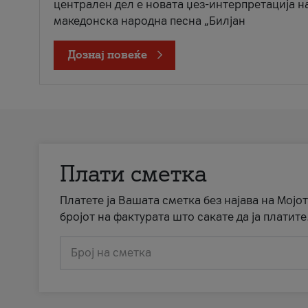
централен дел е новата џез-интерпретација н
македонска народна песна „Билјан
Дознај повеќе
Плати сметка
Платете ја Вашата сметка без најава на Мојот
бројот на фактурата што сакате да ја платите
Број на сметка