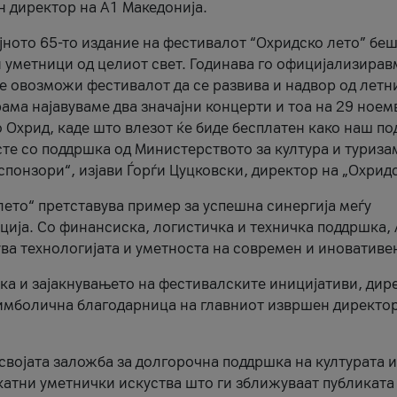
н директор на A1 Македонија.
јното 65-то издание на фестивалот “Охридско лето” беш
и уметници од целиот свет. Годинава го официјализирав
ое овозможи фестивалот да се развива и надвор од летн
ама најавуваме два значајни концерти и тоа на 29 ноем
 Охрид, каде што влезот ќе биде бесплатен како наш по
те со поддршка од Министерството за култура и туриза
понзори“, изјави Ѓорѓи Цуцковски, директор на „Охридс
лето“ претставува пример за успешна синергија меѓу
ија. Со финансиска, логистичка и техничка поддршка, 
ува технологијата и уметноста на современ и иновативе
ка и зајакнувањето на фестивалските иницијативи, дир
 симболична благодарница на главниот извршен директор
 својата заложба за долгорочна поддршка на културата и
катни уметнички искуства што ги зближуваат публиката