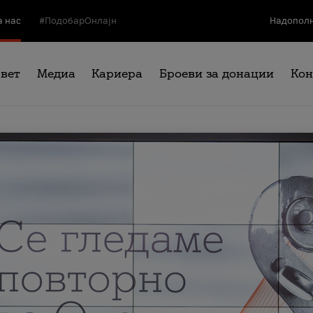
а нас
#ПодобарОнлајн
Надополн
свет
Медиа
Кариера
Броеви за донации
Кон