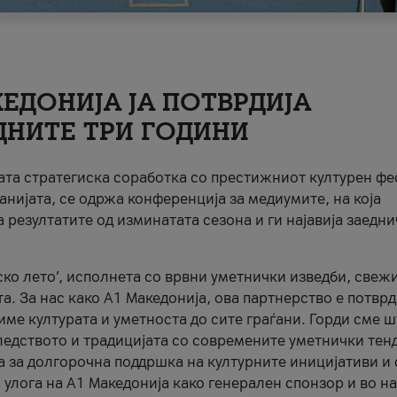
ЕДОНИЈА ЈА ПОТВРДИЈА
ДНИТЕ ТРИ ГОДИНИ
ната стратегиска соработка со престижниот културен ф
анијата, се одржа конференција за медиумите, на која
 резултатите од изминатата сезона и ги најавија заедн
ко лето’, исполнета со врвни уметнички изведби, свеж
а. За нас како A1 Македонија, ова партнерство е потврд
име културата и уметноста до сите граѓани. Горди сме 
ледството и традицијата со современите уметнички тен
а за долгорочна поддршка на културните иницијативи и 
 улога на A1 Македонија како генерален спонзор и во н