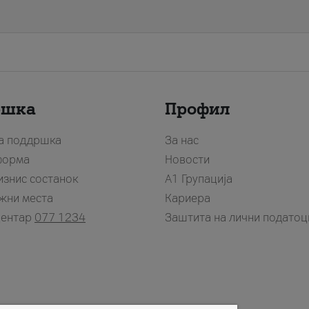
ршка
Профил
за поддршка
За нас
форма
Новости
изнис состанок
А1 Групација
жни места
Кариера
центар
077 1234
Заштита на лични податоц