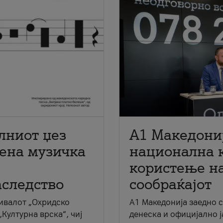
лниот џез
A1 Македони
мена музичка
национална 
користење на
аследство
сообраќајот
ивалот „Охридско
A1 Македонија заедно 
„Културна врска“, чиј
денеска и официјално 