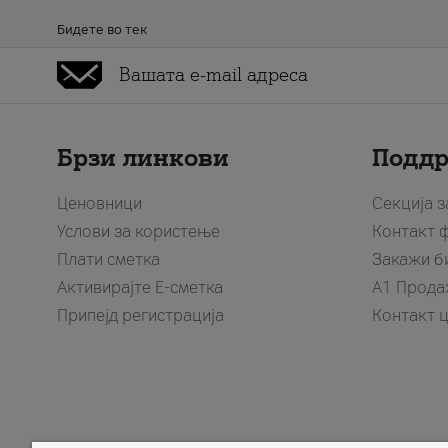
Бидете во тек
Брзи линкови
Подд
Ценовници
Секција 
Услови за користење
Контакт 
Плати сметка
Закажи б
Активирајте Е-сметка
A1 Прода
Припејд регистрација
Контакт 