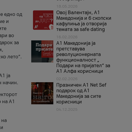
18.05.2026
Овој Валентајн, A1
е едно од
Македонија и 6 скопски
ме и
кафулиња ја отворија
ите
темата за safe dating
ври во
16.02.2026
дарок за
А1 Македонија ја
претставува
м,
револуционерната
ко лето“.
функционалност „
Подари на пријател“ за
А1 Алфа корисници
A1 ја
02.02.2026
н начин.
Празничен A1 Net Sеf
подарок од А1
екторот
Македонија за сите
 на A1
корисници
04.12.2025
 на
 и