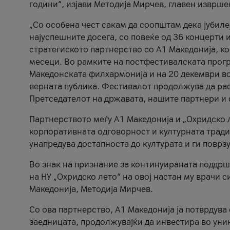
години“, изјави Методија Мирчев, главен изврше
„Со особена чест сакам да соопштам дека јубиле
најуспешните досега, со повеќе од 36 концерти 
стратегиското партнерство со А1 Македонија, к
месеци. Во рамките на постфестивалската прогр
Македонската филхармонија и на 20 декември во
верната публика. Фестивалот продолжува да рас
Претседателот на државата, нашите партнери и с
Партнерството меѓу A1 Македонија и „Охридско 
корпоративната одговорност и културната традиц
унапредува достапноста до културата и ги поврз
Во знак на признание за континуираната поддрш
на НУ „Охридско лето“ на овој настан му врачи
Македонија, Методија Мирчев.
Со ова партнерство, A1 Македонија ја потврдува
заедницата, продолжувајќи да инвестира во уни