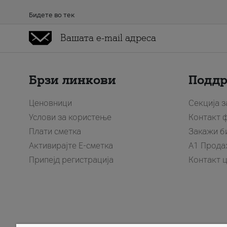
Бидете во тек
Брзи линкови
Подд
Ценовници
Секција 
Услови за користење
Контакт 
Плати сметка
Закажи б
Активирајте Е-сметка
A1 Прода
Припејд регистрација
Контакт 