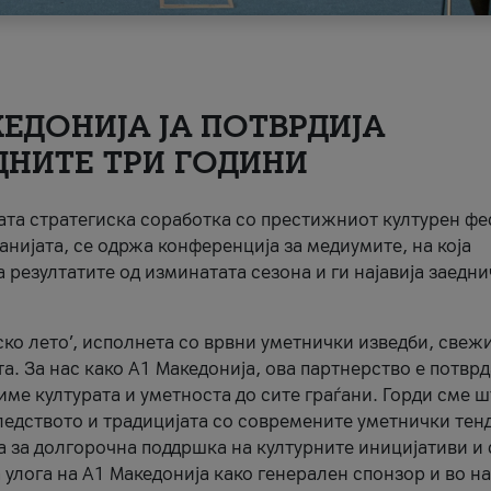
ЕДОНИЈА ЈА ПОТВРДИЈА
ДНИТЕ ТРИ ГОДИНИ
ната стратегиска соработка со престижниот културен ф
анијата, се одржа конференција за медиумите, на која
 резултатите од изминатата сезона и ги најавија заедн
ко лето’, исполнета со врвни уметнички изведби, свеж
а. За нас како A1 Македонија, ова партнерство е потврд
име културата и уметноста до сите граѓани. Горди сме 
ледството и традицијата со современите уметнички тен
а за долгорочна поддршка на културните иницијативи и 
 улога на A1 Македонија како генерален спонзор и во н