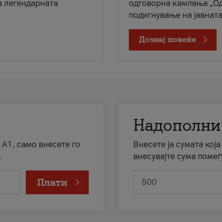
а легендарната
одговорна кампања „Од
подигнување на јавната 
Дознај повеќе
Надополни
 А1, само внесете го
Внесете ја сумата кој
.
внесувајте сума помеѓ
Плати