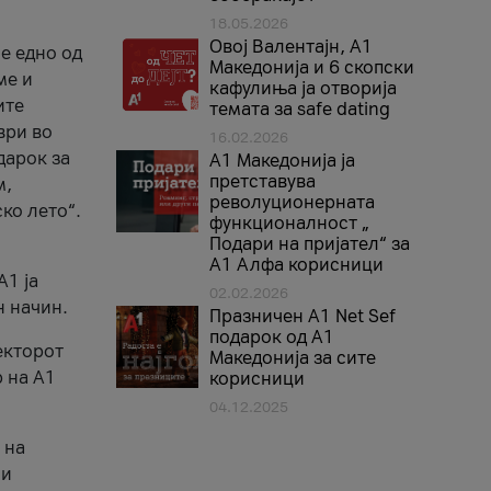
18.05.2026
Овој Валентајн, A1
е едно од
Македонија и 6 скопски
ме и
кафулиња ја отворија
ите
темата за safe dating
ври во
16.02.2026
дарок за
А1 Македонија ја
претставува
м,
револуционерната
ко лето“.
функционалност „
Подари на пријател“ за
А1 Алфа корисници
A1 ја
02.02.2026
н начин.
Празничен A1 Net Sеf
подарок од А1
екторот
Македонија за сите
 на A1
корисници
04.12.2025
 на
 и