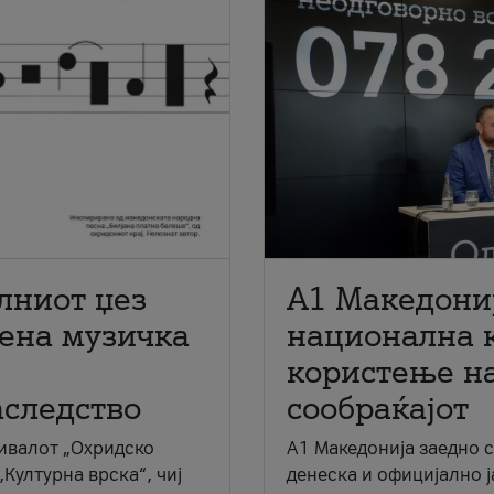
лниот џез
A1 Македони
мена музичка
национална 
користење на
аследство
сообраќајот
ивалот „Охридско
A1 Македонија заедно 
„Културна врска“, чиј
денеска и официјално 