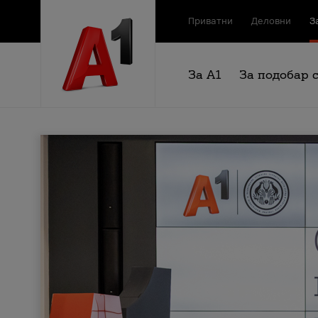
Приватни
Деловни
З
За А1
За подобар 