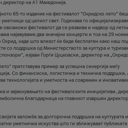
н директор на A1 Македонија.
јното 65-то издание на фестивалот “Охридско лето” беш
и уметници од целиот свет. Годинава го официјализирав
ое овозможи фестивалот да се развива и надвор од летн
ама најавуваме два значајни концерти и тоа на 29 ноем
 Охрид, каде што влезот ќе биде бесплатен како наш по
те со поддршка од Министерството за култура и туриза
понзори“, изјави Ѓорѓи Цуцковски, директор на „Охридс
лето“ претставува пример за успешна синергија меѓу
ија. Со финансиска, логистичка и техничка поддршка, 
ува технологијата и уметноста на современ и иновативе
ка и зајакнувањето на фестивалските иницијативи, дир
 симболична благодарница на главниот извршен директор
 својата заложба за долгорочна поддршка на културата и
катни уметнички искуства што ги зближуваат публиката