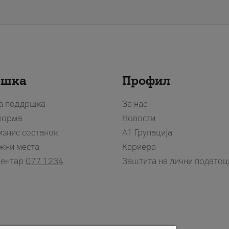
ршка
Профил
за поддршка
За нас
форма
Новости
изнис состанок
А1 Групација
жни места
Кариера
центар
077 1234
Заштита на лични податоц