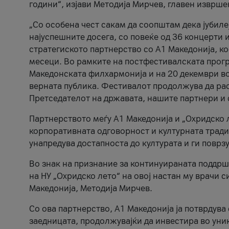
години“, изјави Методија Мирчев, главен изврше
„Со особена чест сакам да соопштам дека јубиле
најуспешните досега, со повеќе од 36 концерти 
стратегиското партнерство со А1 Македонија, к
месеци. Во рамките на постфестивалската прогр
Македонската филхармонија и на 20 декември во
верната публика. Фестивалот продолжува да рас
Претседателот на државата, нашите партнери и с
Партнерството меѓу A1 Македонија и „Охридско 
корпоративната одговорност и културната традиц
унапредува достапноста до културата и ги поврз
Во знак на признание за континуираната поддрш
на НУ „Охридско лето“ на овој настан му врачи
Македонија, Методија Мирчев.
Со ова партнерство, A1 Македонија ја потврдува
заедницата, продолжувајќи да инвестира во уни