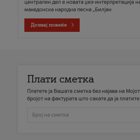
централен дел е новата џез-интерпретација н
македонска народна песна „Билјан
Дознај повеќе
Плати сметка
Платете ја Вашата сметка без најава на Мојот
бројот на фактурата што сакате да ја платите
Број на сметка