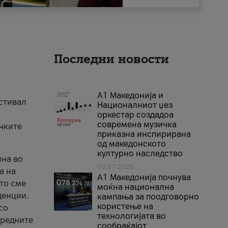
Последни новости
А1 Македонија и
естивал
Националниот џез
оркестар создадоа
современа музичка
ичките
приказна инспирирана
од македонското
културно наследство
ина во
03.07.2026
а на
A1 Македонија почнува
што сме
моќна национална
денции.
кампања за поодговорно
користење на
со
технологијата во
аредните
сообраќајот