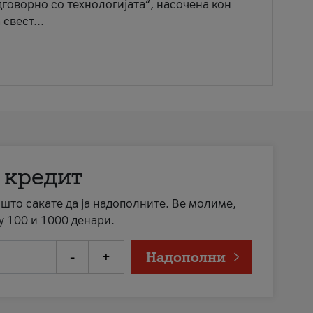
говорно со технологијата“, насочена кон
свест...
 кредит
а што сакате да ја надополните. Ве молиме,
у 100 и 1000 денари.
-
+
Надополни