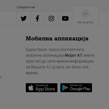
Следете нè
На почеток
Мобилна апликација
Единствено преку бесплатната
мобилна апликација
Мојот A1
имате
пристап до сите важни информации
за Вашите A1 услуги, во било кое
време.
и