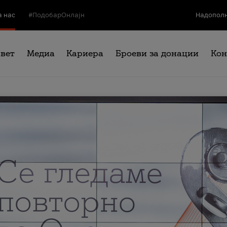
а нас
#ПодобарОнлајн
Надополн
свет
Медиа
Кариера
Броеви за донации
Кон