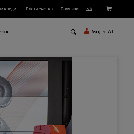
и кредит
Плати сметка
Поддршка
МК
такт
Мојот A1