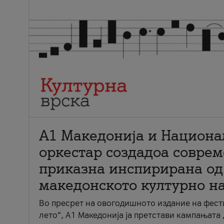
А1 Македонија и Национа
оркестар создадоа совре
приказна инспирирана од
македонското културно н
Во пресрет на овогодишното издание на фест
лето“, А1 Македонија ја претстави кампањата 