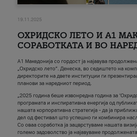
19.11.2025
ОХРИДСКО ЛЕТО И A1 МАК
СОРАБОТКАТА И ВО НАРЕ
A1 Македонија со гордост ја најавува продолже
„Охридско лето“. Денеска, во седиштето на комп
директорите на двете институции ги презентираа
планови за наредниот период.
„2025 година беше извонредна година за ‘Охридс
програмата и инспиративна енергија од публикат
нашата корпоративна стратегија – да ја приближ
дел од фестивал што успешно ги комбинира нас
Со оваа соработка ја зацврстуваме нашата визиј
големо задоволство ја најавуваме продолжената