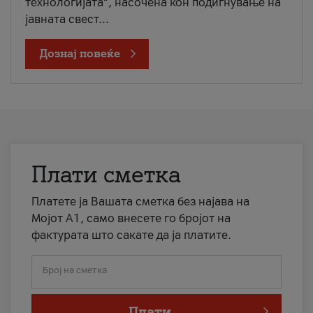
технологијата“, насочена кон подигнување на
јавната свест...
Дознај повеќе
Плати сметка
Платете ја Вашата сметка без најава на
Мојот А1, само внесете го бројот на
фактурата што сакате да ја платите.
Број на сметка
Плати