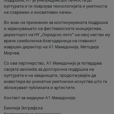
поддршка, A1 ја унапредува достапноста до
културата и ги поврзува технологијата и уметноста
на современ и иновативен начин.
Во знак на признание за континуираната поддршка
и зајакнувањето на фестивалските иницијативи,
директорот на НУ „Охридско лето“ на овој настан му
врачи симболична благодарница на главниот
извршен директор на A1 Македонија, Методија
Мирчев.
Со ова партнерство, A1 Македонија ја потврдува
својата заложба за долгорочна поддршка на
културата и на заедницата, продолжувајќи да
инвестира во уникатни уметнички искуства што ги
зближуваат публиката и артистите.
Контакт за медиуми А1 Македонија:
Емилија Зографска