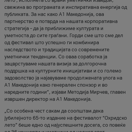
лето’, исполнета со врвни уметнички изведби,
свежина во програмата и инспиративна енергија од
публиката. За нас како A1 Македонија, ова
партнерство е потврда на нашата корпоративна
стратегија – да ја приближиме културата и
уметноста до сите граѓани. Горди сме што сме дел
од фестивал што успешно ги комбинира
наследството и традицијата со современите
уметнички тенденции. Со оваа соработка ја
зацврстуваме нашата визија за долгорочна
поддршка на културните иницијативи и со големо
задоволство ја најавуваме продолжената улога на
A1 Македонија како генерален спонзор и во
наредните години“, изјави Методија Мирчев, главен
извршен директор на A1 Македонија.
„Со особена чест сакам да соопштам дека
јубилејното 65-то издание на фестивалот “Охридско
лето” беше едно од најуспешните досега, со повеќе