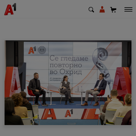
МК
EN
SQ
Приватни
Деловни
Поддршка
Надополни кредит
Плати сметка