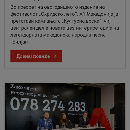
Во пресрет на овогодишното издание на
фестивалот „Охридско лето“, А1 Македонија ја
претстави кампањата „Културна врска“, чиј
централен дел е новата џез-интерпретација на
легендарната македонска народна песна
„Билјан
Дознај повеќе