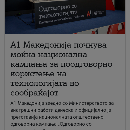
A1 Македонија почнува
моќна национална
кампања за поодговорно
користење на
технологијата во
сообраќајот
A1 Македонија заедно со Министерството за
внатрешни работи денеска и официјално ја
претставија националната општествено
одговорна кампања „Одговорно со