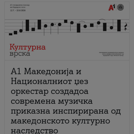
А1 Македонија и
Националниот џез
оркестар создадоа
современа музичка
приказна инспирирана од
македонското културно
наследство