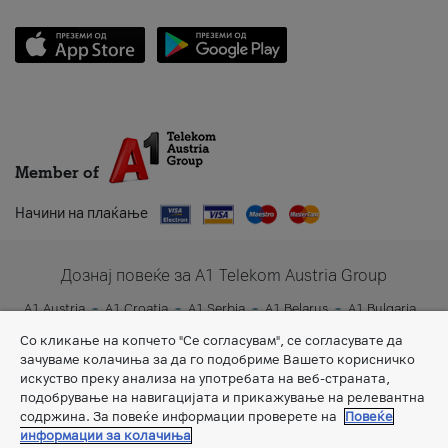
Member of
Начини на плаќање
Дознај повеќе за A1 Telekom Austria Group
A1 Austria
A1 Croatia
A1 Serbia
A1 Belarus
A1 Bulgaria
A1 Slovenia
A1 Digital
Со кликање на копчето "Се согласувам", се согласувате да
зачуваме колачиња за да го подобриме Вашето корисничко
искуство преку анализа на употребата на веб-страната,
подобрување на навигацијата и прикажување на релевантна
содржина. За повеќе информации проверете на
Повеќе
информации за колачиња