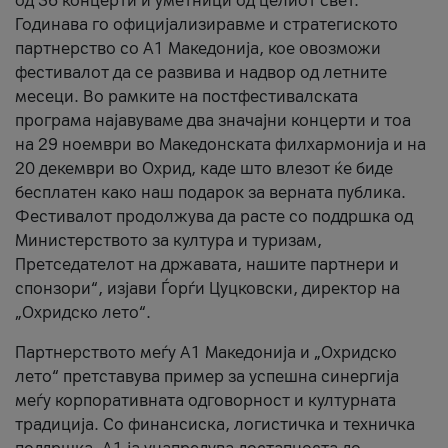
од 36 концерти и уметници од целиот свет.
Годинава го официјализиравме и стратегиското
партнерство со А1 Македонија, кое овозможи
фестивалот да се развива и надвор од летните
месеци. Во рамките на постфестивалската
програма најавуваме два значајни концерти и тоа
на 29 ноември во Македонската филхармонија и на
20 декември во Охрид, каде што влезот ќе биде
бесплатен како наш подарок за верната публика.
Фестивалот продолжува да расте со поддршка од
Министерството за култура и туризам,
Претседателот на државата, нашите партнери и
спонзори“, изјави Ѓорѓи Цуцковски, директор на
„Охридско лето“.
Партнерството меѓу A1 Македонија и „Охридско
лето“ претставува пример за успешна синергија
меѓу корпоративната одговорност и културната
традиција. Со финансиска, логистичка и техничка