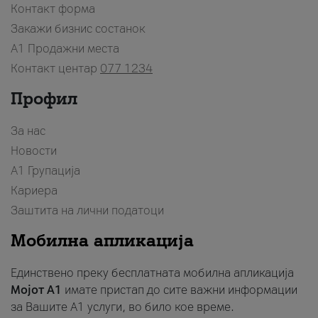
Контакт форма
Закажи бизнис состанок
A1 Продажни места
Контакт центар
077 1234
Профил
За нас
Новости
А1 Групација
Кариера
Заштита на лични податоци
Мобилна апликација
Единствено преку бесплатната мобилна апликација
Мојот A1
имате пристап до сите важни информации
за Вашите A1 услуги, во било кое време.