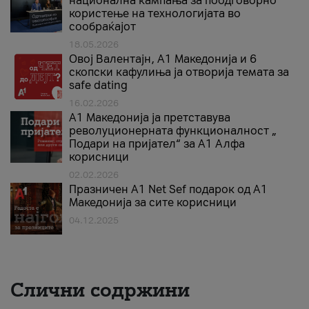
национална кампања за поодговорно
користење на технологијата во
сообраќајот
18.05.2026
Овој Валентајн, A1 Македонија и 6
скопски кафулиња ја отворија темата за
safe dating
16.02.2026
А1 Македонија ја претставува
револуционерната функционалност „
Подари на пријател“ за А1 Алфа
корисници
02.02.2026
Празничен A1 Net Sеf подарок од А1
Македонија за сите корисници
04.12.2025
Слични содржини