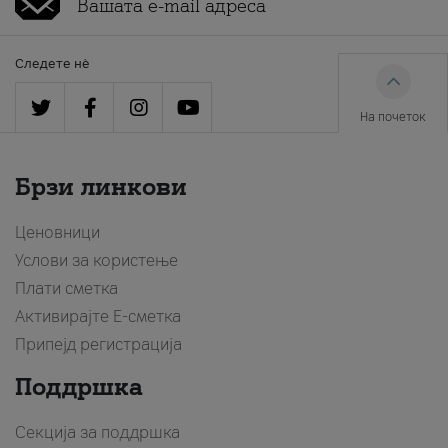
Следете нè
На почеток
Брзи линкови
Ценовници
Услови за користење
Плати сметка
Активирајте Е-сметка
Припејд регистрација
Поддршка
Секција за поддршка