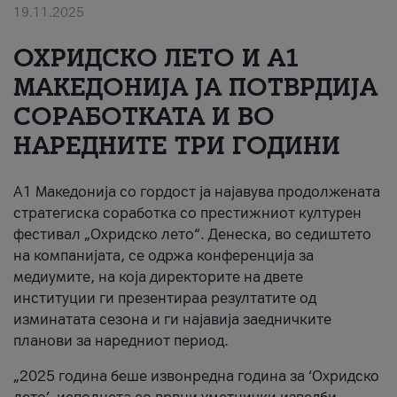
19.11.2025
За нас
ОХРИДСКО ЛЕТО И A1
#ПодобарОнлајн
МАКЕДОНИЈА ЈА ПОТВРДИЈА
СОРАБОТКАТА И ВО
НАРЕДНИТЕ ТРИ ГОДИНИ
A1 Македонија со гордост ја најавува продолжената
стратегиска соработка со престижниот културен
фестивал „Охридско лето“. Денеска, во седиштето
на компанијата, се одржа конференција за
медиумите, на која директорите на двете
институции ги презентираа резултатите од
изминатата сезона и ги најавија заедничките
планови за наредниот период.
„2025 година беше извонредна година за ‘Охридско