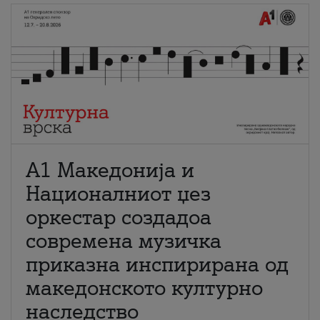
А1 Македонија и
Националниот џез
оркестар создадоа
современа музичка
приказна инспирирана од
македонското културно
наследство