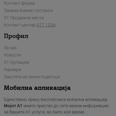
Контакт форма
Закажи бизнис состанок
A1 Продажни места
Контакт центар
077 1234
Профил
За нас
Новости
А1 Групација
Кариера
Заштита на лични податоци
Мобилна апликација
Единствено преку бесплатната мобилна апликација
Мојот A1
имате пристап до сите важни информации
за Вашите A1 услуги, во било кое време.