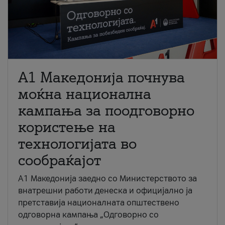
A1 Македонија почнува
моќна национална
кампања за поодговорно
користење на
технологијата во
сообраќајот
A1 Македонија заедно со Министерството за
внатрешни работи денеска и официјално ја
претставија националната општествено
одговорна кампања „Одговорно со