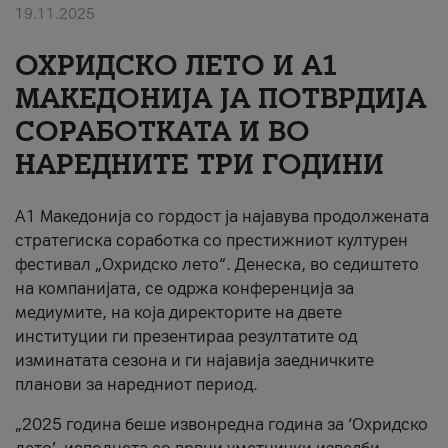
19.11.2025
За нас
ОХРИДСКО ЛЕТО И A1
#ПодобарОнлајн
МАКЕДОНИЈА ЈА ПОТВРДИЈА
СОРАБОТКАТА И ВО
НАРЕДНИТЕ ТРИ ГОДИНИ
A1 Македонија со гордост ја најавува продолжената
стратегиска соработка со престижниот културен
фестивал „Охридско лето“. Денеска, во седиштето
на компанијата, се одржа конференција за
медиумите, на која директорите на двете
институции ги презентираа резултатите од
изминатата сезона и ги најавија заедничките
планови за наредниот период.
„2025 година беше извонредна година за ‘Охридско