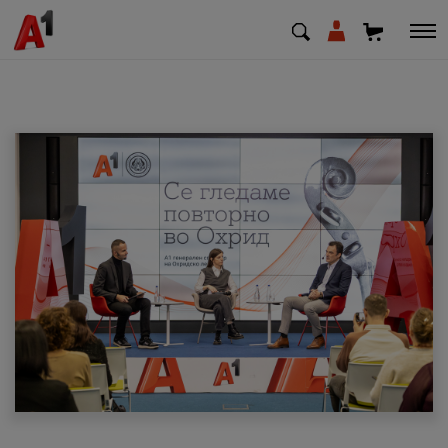
МК
EN
SQ
Приватни
Деловни
Поддршка
Надополни кредит
Плати сметка