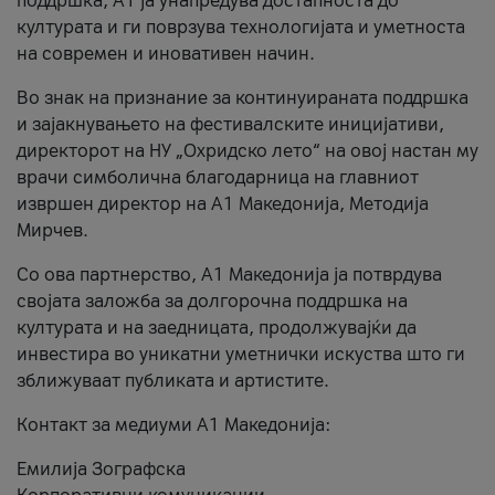
поддршка, A1 ја унапредува достапноста до
културата и ги поврзува технологијата и уметноста
на современ и иновативен начин.
Во знак на признание за континуираната поддршка
и зајакнувањето на фестивалските иницијативи,
директорот на НУ „Охридско лето“ на овој настан му
врачи симболична благодарница на главниот
извршен директор на A1 Македонија, Методија
Мирчев.
Со ова партнерство, A1 Македонија ја потврдува
својата заложба за долгорочна поддршка на
културата и на заедницата, продолжувајќи да
инвестира во уникатни уметнички искуства што ги
зближуваат публиката и артистите.
Контакт за медиуми А1 Македонија:
Емилија Зографска