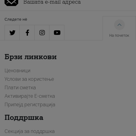
Следете нè
На почеток
Брзи линкови
Ценовници
Услови за користење
Плати сметка
Активирајте Е-сметка
Припејд регистрација
Поддршка
Секција за поддршка