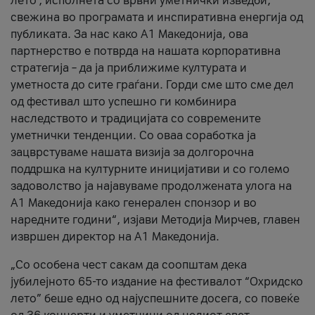
лето’, исполнета со врвни уметнички изведби,
свежина во програмата и инспиративна енергија од
публиката. За нас како A1 Македонија, ова
партнерство е потврда на нашата корпоративна
стратегија – да ја приближиме културата и
уметноста до сите граѓани. Горди сме што сме дел
од фестивал што успешно ги комбинира
наследството и традицијата со современите
уметнички тенденции. Со оваа соработка ја
зацврстуваме нашата визија за долгорочна
поддршка на културните иницијативи и со големо
задоволство ја најавуваме продолжената улога на
A1 Македонија како генерален спонзор и во
наредните години“, изјави Методија Мирчев, главен
извршен директор на A1 Македонија.
„Со особена чест сакам да соопштам дека
јубилејното 65-то издание на фестивалот “Охридско
лето” беше едно од најуспешните досега, со повеќе