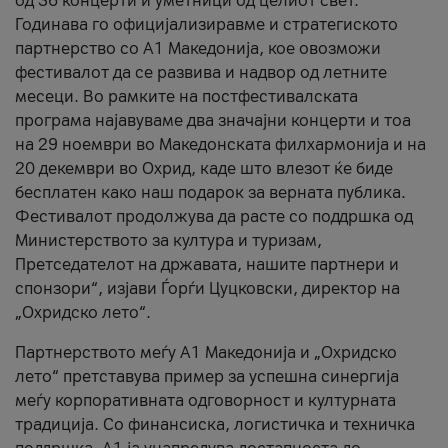
од 36 концерти и уметници од целиот свет.
Годинава го официјализиравме и стратегиското
партнерство со А1 Македонија, кое овозможи
фестивалот да се развива и надвор од летните
месеци. Во рамките на постфестивалската
програма најавуваме два значајни концерти и тоа
на 29 ноември во Македонската филхармонија и на
20 декември во Охрид, каде што влезот ќе биде
бесплатен како наш подарок за верната публика.
Фестивалот продолжува да расте со поддршка од
Министерството за култура и туризам,
Претседателот на државата, нашите партнери и
спонзори“, изјави Ѓорѓи Цуцковски, директор на
„Охридско лето“.
Партнерството меѓу A1 Македонија и „Охридско
лето“ претставува пример за успешна синергија
меѓу корпоративната одговорност и културната
традиција. Со финансиска, логистичка и техничка