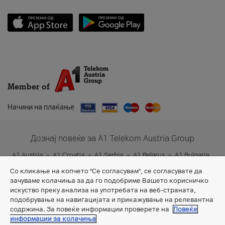
Member of
Начини на плаќање
Дознај повеќе за A1 Telekom Austria Group
A1 Austria
A1 Croatia
A1 Serbia
A1 Belarus
A1 Bulgaria
A1 Slovenia
A1 Digital
Со кликање на копчето "Се согласувам", се согласувате да
зачуваме колачиња за да го подобриме Вашето корисничко
искуство преку анализа на употребата на веб-страната,
подобрување на навигацијата и прикажување на релевантна
содржина. За повеќе информации проверете на
Повеќе
информации за колачиња