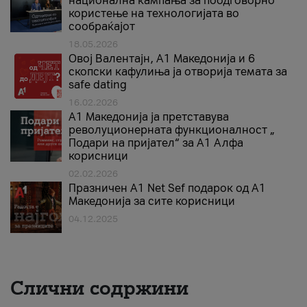
национална кампања за поодговорно
користење на технологијата во
сообраќајот
18.05.2026
Овој Валентајн, A1 Македонија и 6
скопски кафулиња ја отворија темата за
safe dating
16.02.2026
А1 Македонија ја претставува
револуционерната функционалност „
Подари на пријател“ за А1 Алфа
корисници
02.02.2026
Празничен A1 Net Sеf подарок од А1
Македонија за сите корисници
04.12.2025
Слични содржини