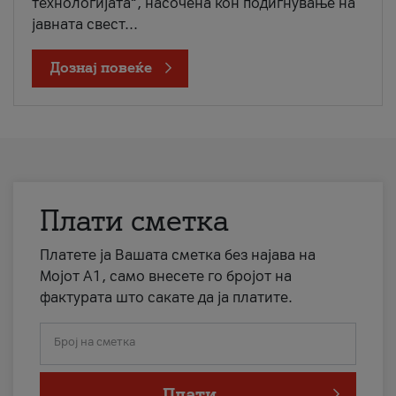
технологијата“, насочена кон подигнување на
јавната свест...
Дознај повеќе
Плати сметка
Платете ја Вашата сметка без најава на
Мојот А1, само внесете го бројот на
фактурата што сакате да ја платите.
Број на сметка
Плати