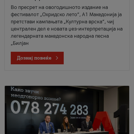
Во пресрет на овогодишното издание на
фестивалот „Охридско лето“, А1 Македонија ја
претстави кампањата „Културна врска“, чиј
централен дел е новата џез-интерпретација на
легендарната македонска народна песна
„Билјан
Дознај повеќе