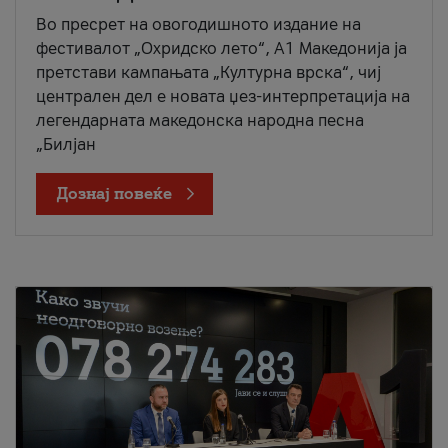
Во пресрет на овогодишното издание на
фестивалот „Охридско лето“, А1 Македонија ја
претстави кампањата „Културна врска“, чиј
централен дел е новата џез-интерпретација на
легендарната македонска народна песна
„Билјан
Дознај повеќе