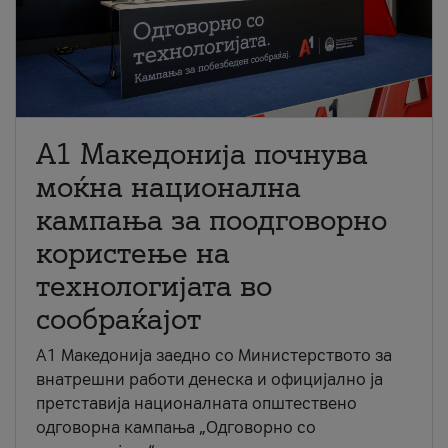
A1 Македонија почнува
моќна национална
кампања за поодговорно
користење на
технологијата во
сообраќајот
A1 Македонија заедно со Министерството за
внатрешни работи денеска и официјално ја
претставија националната општествено
одговорна кампања „Одговорно со