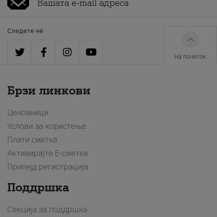
Следете нè
На почеток
Брзи линкови
Ценовници
Услови за користење
Плати сметка
Активирајте Е-сметка
Припејд регистрација
Поддршка
Секција за поддршка