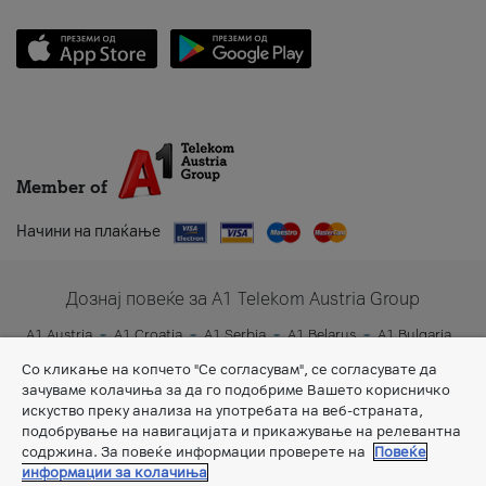
Member of
Начини на плаќање
Дознај повеќе за A1 Telekom Austria Group
A1 Austria
A1 Croatia
A1 Serbia
A1 Belarus
A1 Bulgaria
A1 Slovenia
A1 Digital
Со кликање на копчето "Се согласувам", се согласувате да
зачуваме колачиња за да го подобриме Вашето корисничко
искуство преку анализа на употребата на веб-страната,
подобрување на навигацијата и прикажување на релевантна
содржина. За повеќе информации проверете на
Повеќе
информации за колачиња