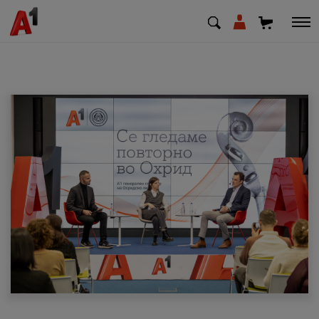
МК
EN
SQ
Приватни
Деловни
Поддршка
Надополни кредит
Плати сметка