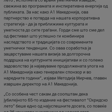
лето’, исполнета со врвни уметнички изведби,
свежина во програмата и инспиративна енергија од
публиката. За нас како A1 Македонија, ова
партнерство е потврда на нашата корпоративна
стратегија – да ја приближиме културата и
уметноста до сите граѓани. Горди сме што сме дел
од фестивал што успешно ги комбинира
наследството и традицијата со современите
уметнички тенденции. Со оваа соработка ја
зацврстуваме нашата визија за долгорочна
поддршка на културните иницијативи и со големо
задоволство ја најавуваме продолжената улога на
A1 Македонија како генерален спонзор и во
наредните години“, изјави Методија Мирчев, главен
извршен директор на A1 Македонија.
„Со особена чест сакам да соопштам дека
јубилејното 65-то издание на фестивалот “Охридско
лето” беше едно од најуспешните досега, со повеќе