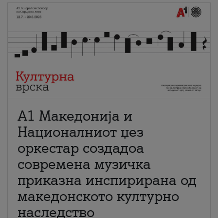
А1 Македонија и
Националниот џез
оркестар создадоа
современа музичка
приказна инспирирана од
македонското културно
наследство