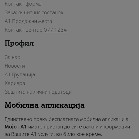
Контакт форма
Закажи бизнис состанок
A1 Продажни места
Контакт центар
077 1234
Профил
За нас
Новости
А1 Групација
Кариера
Заштита на лични податоци
Мобилна апликација
Единствено преку бесплатната мобилна апликација
Мојот A1
имате пристап до сите важни информации
за Вашите A1 услуги, во било кое време.