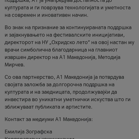
поддршка, A1 ја унапредува достапноста до
културата и ги поврзува технологијата и уметноста
на современ и иновативен начин.
Во знак на признание за континуираната поддршка
и зајакнувањето на фестивалските иницијативи,
директорот на НУ „Охридско лето“ на овој настан му
врачи симболична благодарница на главниот
извршен директор на A1 Македонија, Методија
Мирчев.
Со ова партнерство, A1 Македонија ја потврдува
својата заложба за долгорочна поддршка на
културата и на заедницата, продолжувајќи да
инвестира во уникатни уметнички искуства што ги
зближуваат публиката и артистите.
Контакт за медиуми А1 Македонија:
Емилија Зографска