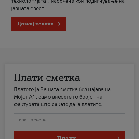
технологијата“, насочена кон подигнување на
јавната свест...
Дознај повеќе
Плати сметка
Платете ја Вашата сметка без најава на
Мојот А1, само внесете го бројот на
фактурата што сакате да ја платите.
Број на сметка
Плати