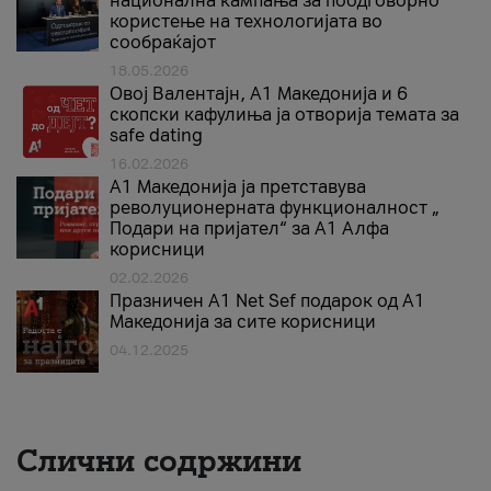
национална кампања за поодговорно
користење на технологијата во
сообраќајот
18.05.2026
Овој Валентајн, A1 Македонија и 6
скопски кафулиња ја отворија темата за
safe dating
16.02.2026
А1 Македонија ја претставува
револуционерната функционалност „
Подари на пријател“ за А1 Алфа
корисници
02.02.2026
Празничен A1 Net Sеf подарок од А1
Македонија за сите корисници
04.12.2025
Слични содржини