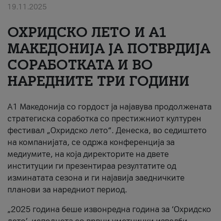
19.11.2025
За нас
ОХРИДСКО ЛЕТО И A1
#ПодобарОнлајн
МАКЕДОНИЈА ЈА ПОТВРДИЈА
СОРАБОТКАТА И ВО
НАРЕДНИТЕ ТРИ ГОДИНИ
A1 Македонија со гордост ја најавува продолжената
стратегиска соработка со престижниот културен
фестивал „Охридско лето“. Денеска, во седиштето
на компанијата, се одржа конференција за
медиумите, на која директорите на двете
институции ги презентираа резултатите од
изминатата сезона и ги најавија заедничките
планови за наредниот период.
„2025 година беше извонредна година за ‘Охридско