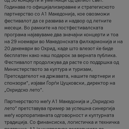
од 36 концерти и уметници од целиот свет.
Годинава го официјализиравме и стратегиското
партнерство со А1 Македонија, кое овозможи
фестивалот да се развива и надвор од летните
месеци. Во рамките на постфестивалската
програма најавуваме два значајни концерти и тоа
на 29 ноември во Македонската филхармонија и на
20 декември во Охрид, каде што влезот ќе биде
бесплатен како наш подарок за верната публика.
Фестивалот продолжува да расте со поддршка од
Министерството за култура и туризам,
Претседателот на државата, нашите партнери и
спонзори“, изјави Ѓорѓи Цуцковски, директор на
„Охридско лето“.
Партнерството меѓу A1 Македонија и „Охридско
лето“ претставува пример за успешна синергија
меѓу корпоративната одговорност и културната
традиција. Со финансиска, логистичка и техничка