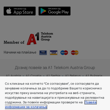
Member of
Начини на плаќање
Дознај повеќе за A1 Telekom Austria Group
A1 Austria
A1 Croatia
A1 Serbia
A1 Belarus
A1 Bulgaria
A1 Slovenia
A1 Digital
Со кликање на копчето "Се согласувам", се согласувате да
зачуваме колачиња за да го подобриме Вашето корисничко
искуство преку анализа на употребата на веб-страната,
подобрување на навигацијата и прикажување на релевантна
содржина. За повеќе информации проверете на
Повеќе
информации за колачиња