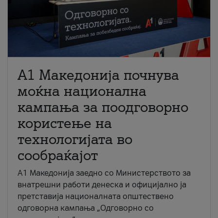
A1 Македонија почнува
моќна национална
кампања за поодговорно
користење на
технологијата во
сообраќајот
A1 Македонија заедно со Министерството за
внатрешни работи денеска и официјално ја
претставија националната општествено
одговорна кампања „Одговорно со