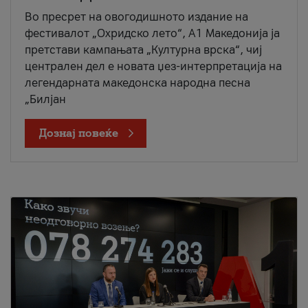
Во пресрет на овогодишното издание на
фестивалот „Охридско лето“, А1 Македонија ја
претстави кампањата „Културна врска“, чиј
централен дел е новата џез-интерпретација на
легендарната македонска народна песна
„Билјан
Дознај повеќе