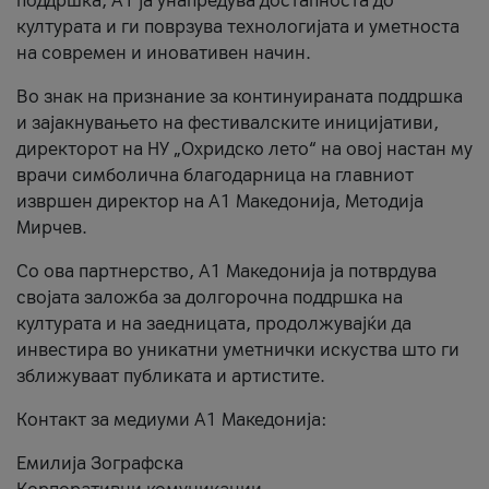
поддршка, A1 ја унапредува достапноста до
културата и ги поврзува технологијата и уметноста
на современ и иновативен начин.
Во знак на признание за континуираната поддршка
и зајакнувањето на фестивалските иницијативи,
директорот на НУ „Охридско лето“ на овој настан му
врачи симболична благодарница на главниот
извршен директор на A1 Македонија, Методија
Мирчев.
Со ова партнерство, A1 Македонија ја потврдува
својата заложба за долгорочна поддршка на
културата и на заедницата, продолжувајќи да
инвестира во уникатни уметнички искуства што ги
зближуваат публиката и артистите.
Контакт за медиуми А1 Македонија:
Емилија Зографска