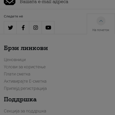
Следете нè
На почеток
Брзи линкови
Ценовници
Услови за користење
Плати сметка
Активирајте Е-сметка
Припејд регистрација
Поддршка
Секција за поддршка