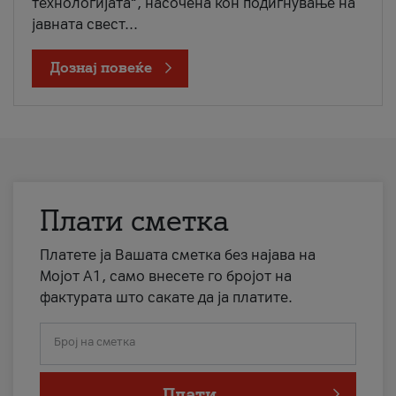
технологијата“, насочена кон подигнување на
јавната свест...
Дознај повеќе
Плати сметка
Платете ја Вашата сметка без најава на
Мојот А1, само внесете го бројот на
фактурата што сакате да ја платите.
Број на сметка
Плати