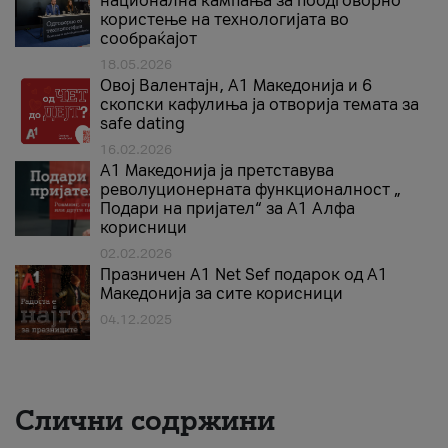
национална кампања за поодговорно
користење на технологијата во
сообраќајот
18.05.2026
Овој Валентајн, A1 Македонија и 6
скопски кафулиња ја отворија темата за
safe dating
16.02.2026
А1 Македонија ја претставува
револуционерната функционалност „
Подари на пријател“ за А1 Алфа
корисници
02.02.2026
Празничен A1 Net Sеf подарок од А1
Македонија за сите корисници
04.12.2025
Слични содржини