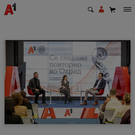
МК
EN
SQ
Приватни
Деловни
Поддршка
Надополни кредит
Плати сметка