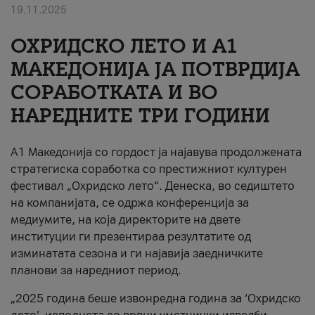
19.11.2025
За нас
ОХРИДСКО ЛЕТО И A1
#ПодобарОнлајн
МАКЕДОНИЈА ЈА ПОТВРДИЈА
СОРАБОТКАТА И ВО
НАРЕДНИТЕ ТРИ ГОДИНИ
A1 Македонија со гордост ја најавува продолжената
стратегиска соработка со престижниот културен
фестивал „Охридско лето“. Денеска, во седиштето
на компанијата, се одржа конференција за
медиумите, на која директорите на двете
институции ги презентираа резултатите од
изминатата сезона и ги најавија заедничките
планови за наредниот период.
„2025 година беше извонредна година за ‘Охридско