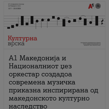
А1 Македонија и
Националниот џез
оркестар создадоа
современа музичка
приказна инспирирана од
македонското културно
наследство