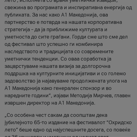
лето’, исполнета со врвни уметнички изведби,
свежина во програмата и инспиративна енергија од
публиката. За нас како A1 Македонија, ова
партнерство е потврда на нашата корпоративна
стратегија – да ја приближиме културата и
уметноста до сите граѓани. Горди сме што сме дел
од фестивал што успешно ги комбинира
наследството и традицијата со современите
уметнички тенденции. Со оваа соработка ја
зацврстуваме нашата визија за долгорочна
поддршка на културните иницијативи и со големо
задоволство ја најавуваме продолжената улога на
A1 Македонија како генерален спонзор и во
наредните години“, изјави Методија Мирчев, главен
извршен директор на A1 Македонија.
„Со особена чест сакам да соопштам дека
јубилејното 65-то издание на фестивалот “Охридско
лето” беше едно од најуспешните досега, со повеќе