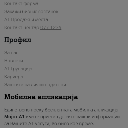
Контакт форма
Закажи бизнис состанок
A1 Продажни места
Контакт центар
077 1234
Профил
За нас
Новости
А1 Групација
Кариера
Заштита на лични податоци
Мобилна апликација
Единствено преку бесплатната мобилна апликација
Мојот A1
имате пристап до сите важни информации
за Вашите A1 услуги, во било кое време.