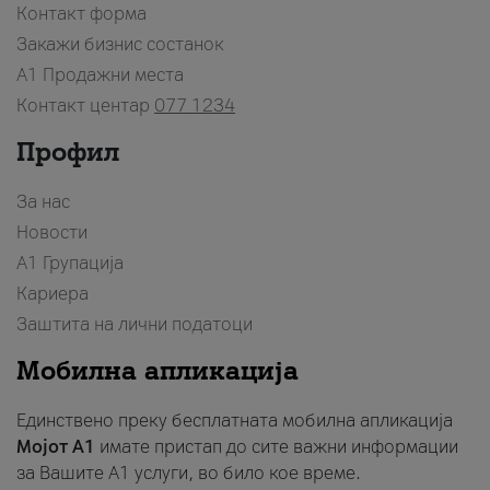
Контакт форма
Закажи бизнис состанок
A1 Продажни места
Контакт центар
077 1234
Профил
За нас
Новости
А1 Групација
Кариера
Заштита на лични податоци
Мобилна апликација
Единствено преку бесплатната мобилна апликација
Мојот A1
имате пристап до сите важни информации
за Вашите A1 услуги, во било кое време.