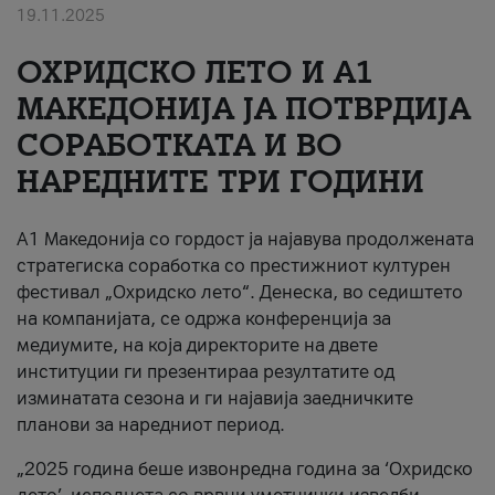
19.11.2025
За нас
ОХРИДСКО ЛЕТО И A1
#ПодобарОнлајн
МАКЕДОНИЈА ЈА ПОТВРДИЈА
СОРАБОТКАТА И ВО
НАРЕДНИТЕ ТРИ ГОДИНИ
A1 Македонија со гордост ја најавува продолжената
стратегиска соработка со престижниот културен
фестивал „Охридско лето“. Денеска, во седиштето
на компанијата, се одржа конференција за
медиумите, на која директорите на двете
институции ги презентираа резултатите од
изминатата сезона и ги најавија заедничките
планови за наредниот период.
„2025 година беше извонредна година за ‘Охридско