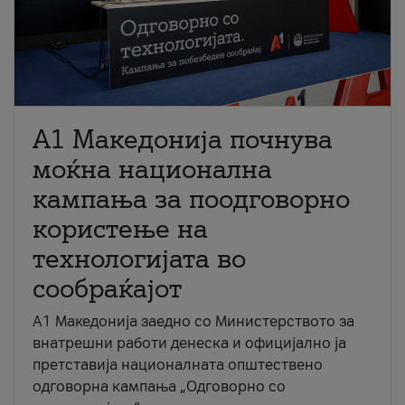
A1 Македонија почнува
моќна национална
кампања за поодговорно
користење на
технологијата во
сообраќајот
A1 Македонија заедно со Министерството за
внатрешни работи денеска и официјално ја
претставија националната општествено
одговорна кампања „Одговорно со