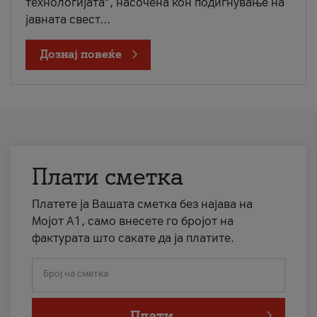
технологијата“, насочена кон подигнување на
јавната свест...
Дознај повеќе
Плати сметка
Платете ја Вашата сметка без најава на
Мојот А1, само внесете го бројот на
фактурата што сакате да ја платите.
Број на сметка
Плати