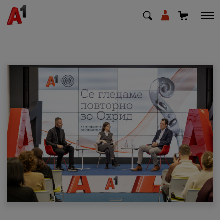
МК
EN
SQ
Приватни
Деловни
Поддршка
Надополни кредит
Плати сметка