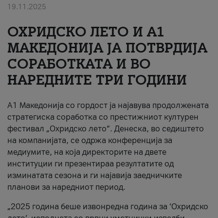
19.11.2025
За нас
ОХРИДСКО ЛЕТО И A1
#ПодобарОнлајн
МАКЕДОНИЈА ЈА ПОТВРДИЈА
СОРАБОТКАТА И ВО
НАРЕДНИТЕ ТРИ ГОДИНИ
A1 Македонија со гордост ја најавува продолжената
стратегиска соработка со престижниот културен
фестивал „Охридско лето“. Денеска, во седиштето
на компанијата, се одржа конференција за
медиумите, на која директорите на двете
институции ги презентираа резултатите од
изминатата сезона и ги најавија заедничките
планови за наредниот период.
„2025 година беше извонредна година за ‘Охридско