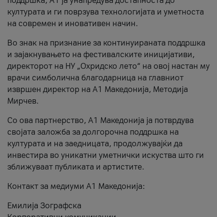
поддршка, A1 ја унапредува достапноста до
културата и ги поврзува технологијата и уметноста
на современ и иновативен начин.
Во знак на признание за континуираната поддршка
и зајакнувањето на фестивалските иницијативи,
директорот на НУ „Охридско лето“ на овој настан му
врачи симболична благодарница на главниот
извршен директор на A1 Македонија, Методија
Мирчев.
Со ова партнерство, A1 Македонија ја потврдува
својата заложба за долгорочна поддршка на
културата и на заедницата, продолжувајќи да
инвестира во уникатни уметнички искуства што ги
зближуваат публиката и артистите.
Контакт за медиуми А1 Македонија:
Емилија Зографска