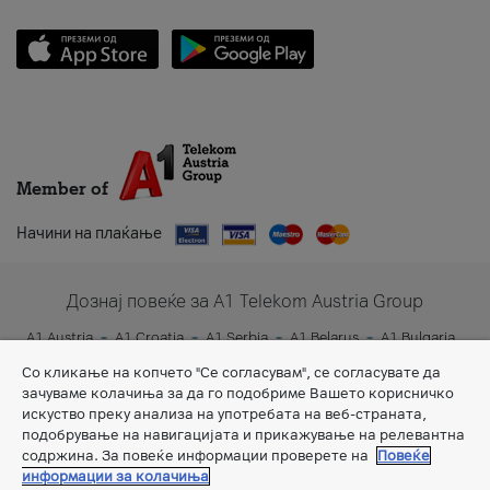
Member of
Начини на плаќање
Дознај повеќе за A1 Telekom Austria Group
A1 Austria
A1 Croatia
A1 Serbia
A1 Belarus
A1 Bulgaria
A1 Slovenia
A1 Digital
Со кликање на копчето "Се согласувам", се согласувате да
зачуваме колачиња за да го подобриме Вашето корисничко
искуство преку анализа на употребата на веб-страната,
подобрување на навигацијата и прикажување на релевантна
содржина. За повеќе информации проверете на
Повеќе
информации за колачиња