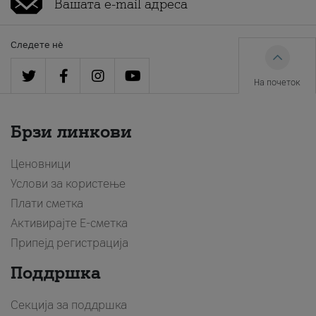
Следете нè
На почеток
Брзи линкови
Ценовници
Услови за користење
Плати сметка
Активирајте Е-сметка
Припејд регистрација
Поддршка
Секција за поддршка