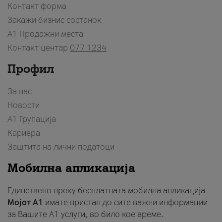
Контакт форма
Закажи бизнис состанок
A1 Продажни места
Контакт центар
077 1234
Профил
За нас
Новости
А1 Групација
Кариера
Заштита на лични податоци
Мобилна апликација
Единствено преку бесплатната мобилна апликација
Мојот A1
имате пристап до сите важни информации
за Вашите A1 услуги, во било кое време.