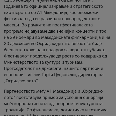
од 36 концерти и уметници од целиот свет.
Годинава го официјализиравме и стратегиското
партнерство со А1 Македонија, кое овозможи
фестивалот да се развива и надвор од летните
месеци. Во рамките на постфестивалската
програма најавуваме два значајни концерти и тоа
на 29 ноември во Македонската филхармонија и на
20 декември во Охрид, каде што влезот ќе биде
бесплатен како наш подарок за верната публика.
Фестивалот продолжува да расте со поддршка од
Министерството за култура и туризам,
Претседателот на државата, нашите партнери и
спонзори“, изјави Ѓорѓи Цуцковски, директор на
„Охридско лето“.
Партнерството меѓу A1 Македонија и „Охридско
лето“ претставува пример за успешна синергија
меѓу корпоративната одговорност и културната
традиција. Со финансиска, логистичка и техничка