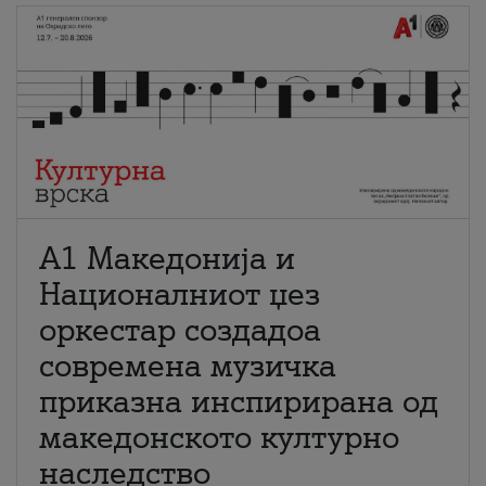
А1 Македонија и
Националниот џез
оркестар создадоа
современа музичка
приказна инспирирана од
македонското културно
наследство