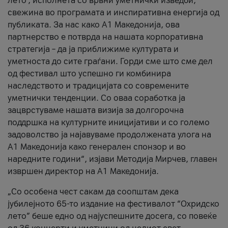
лето’, исполнета со врвни уметнички изведби,
свежина во програмата и инспиративна енергија од
публиката. За нас како A1 Македонија, ова
партнерство е потврда на нашата корпоративна
стратегија – да ја приближиме културата и
уметноста до сите граѓани. Горди сме што сме дел
од фестивал што успешно ги комбинира
наследството и традицијата со современите
уметнички тенденции. Со оваа соработка ја
зацврстуваме нашата визија за долгорочна
поддршка на културните иницијативи и со големо
задоволство ја најавуваме продолжената улога на
A1 Македонија како генерален спонзор и во
наредните години“, изјави Методија Мирчев, главен
извршен директор на A1 Македонија.
„Со особена чест сакам да соопштам дека
јубилејното 65-то издание на фестивалот “Охридско
лето” беше едно од најуспешните досега, со повеќе