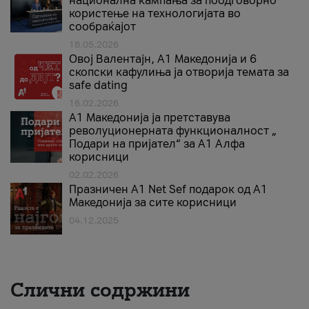
национална кампања за поодговорно
користење на технологијата во
сообраќајот
18.05.2026
Овој Валентајн, A1 Македонија и 6
скопски кафулиња ја отворија темата за
safe dating
16.02.2026
А1 Македонија ја претставува
револуционерната функционалност „
Подари на пријател“ за А1 Алфа
корисници
02.02.2026
Празничен A1 Net Sеf подарок од А1
Македонија за сите корисници
04.12.2025
Слични содржини