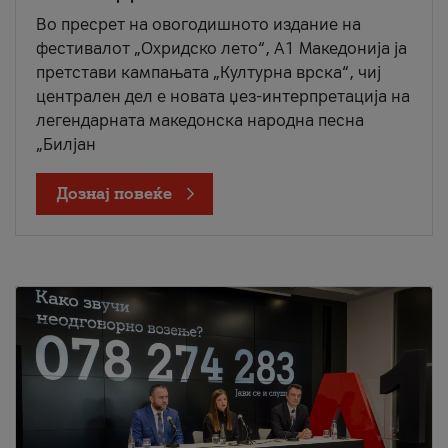
Во пресрет на овогодишното издание на
фестивалот „Охридско лето“, А1 Македонија ја
претстави кампањата „Културна врска“, чиј
централен дел е новата џез-интерпретација на
легендарната македонска народна песна
„Билјан
Дознај повеќе