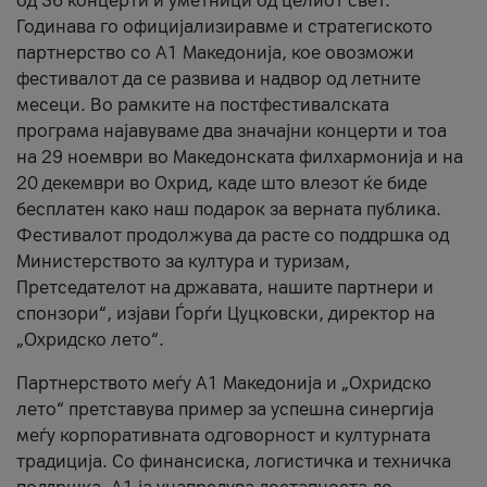
од 36 концерти и уметници од целиот свет.
Годинава го официјализиравме и стратегиското
партнерство со А1 Македонија, кое овозможи
фестивалот да се развива и надвор од летните
месеци. Во рамките на постфестивалската
програма најавуваме два значајни концерти и тоа
на 29 ноември во Македонската филхармонија и на
20 декември во Охрид, каде што влезот ќе биде
бесплатен како наш подарок за верната публика.
Фестивалот продолжува да расте со поддршка од
Министерството за култура и туризам,
Претседателот на државата, нашите партнери и
спонзори“, изјави Ѓорѓи Цуцковски, директор на
„Охридско лето“.
Партнерството меѓу A1 Македонија и „Охридско
лето“ претставува пример за успешна синергија
меѓу корпоративната одговорност и културната
традиција. Со финансиска, логистичка и техничка