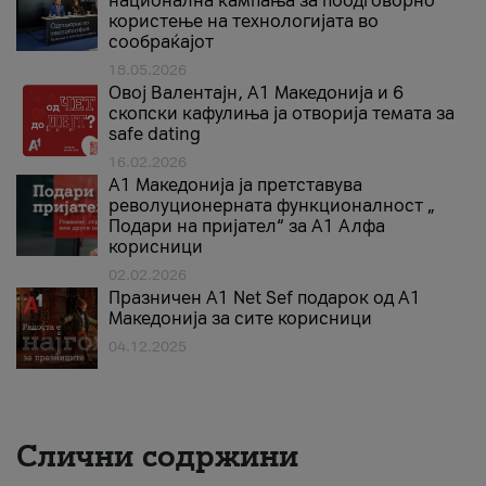
национална кампања за поодговорно
користење на технологијата во
сообраќајот
18.05.2026
Овој Валентајн, A1 Македонија и 6
скопски кафулиња ја отворија темата за
safe dating
16.02.2026
А1 Македонија ја претставува
револуционерната функционалност „
Подари на пријател“ за А1 Алфа
корисници
02.02.2026
Празничен A1 Net Sеf подарок од А1
Македонија за сите корисници
04.12.2025
Слични содржини