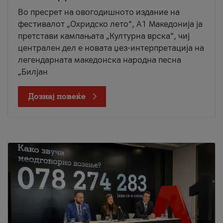
Во пресрет на овогодишното издание на
фестивалот „Охридско лето“, А1 Македонија ја
претстави кампањата „Културна врска“, чиј
централен дел е новата џез-интерпретација на
легендарната македонска народна песна
„Билјан
Дознај повеќе