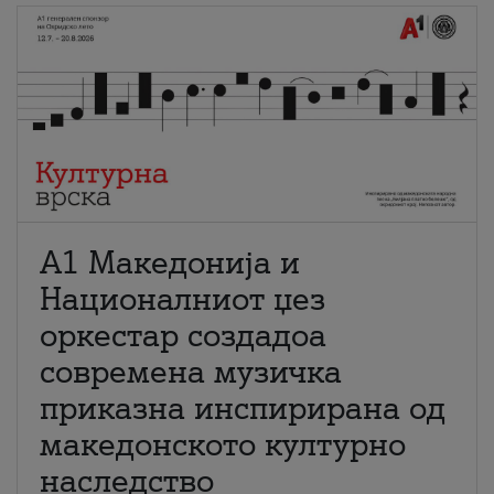
А1 Македонија и
Националниот џез
оркестар создадоа
современа музичка
приказна инспирирана од
македонското културно
наследство