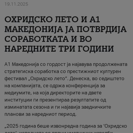
19.11.2025
За нас
ОХРИДСКО ЛЕТО И A1
#ПодобарОнлајн
МАКЕДОНИЈА ЈА ПОТВРДИЈА
СОРАБОТКАТА И ВО
НАРЕДНИТЕ ТРИ ГОДИНИ
A1 Македонија со гордост ја најавува продолжената
стратегиска соработка со престижниот културен
фестивал „Охридско лето“. Денеска, во седиштето
на компанијата, се одржа конференција за
медиумите, на која директорите на двете
институции ги презентираа резултатите од
изминатата сезона и ги најавија заедничките
планови за наредниот период.
„2025 година беше извонредна година за ‘Охридско