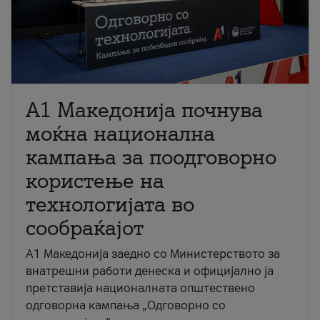
A1 Македонија почнува
моќна национална
кампања за поодговорно
користење на
технологијата во
сообраќајот
A1 Македонија заедно со Министерството за
внатрешни работи денеска и официјално ја
претставија националната општествено
одговорна кампања „Одговорно со