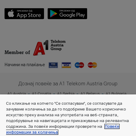
Member of
Начини на плаќање
Дознај повеќе за A1 Telekom Austria Group
A1 Austria
A1 Croatia
A1 Serbia
A1 Belarus
A1 Bulgaria
A1 Slovenia
A1 Digital
Со кликање на копчето "Се согласувам", се согласувате да
зачуваме колачиња за да го подобриме Вашето корисничко
искуство преку анализа на употребата на веб-страната,
подобрување на навигацијата и прикажување на релевантна
содржина. За повеќе информации проверете на
Повеќе
информации за колачиња