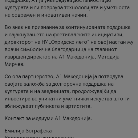
поддршка, A1 ја унапредува достапноста до
културата и ги поврзува технологијата и уметноста
на современ и иновативен начин.
Во знак на признание за континуираната поддршка
и зајакнувањето на фестивалските иницијативи,
директорот на НУ „Охридско лето“ на овој настан му
врачи симболична благодарница на главниот
извршен директор на A1 Македонија, Методија
Мирчев.
Со ова партнерство, A1 Македонија ја потврдува
својата заложба за долгорочна поддршка на
културата и на заедницата, продолжувајќи да
инвестира во уникатни уметнички искуства што ги
зближуваат публиката и артистите.
Контакт за медиуми А1 Македонија:
Емилија Зографска