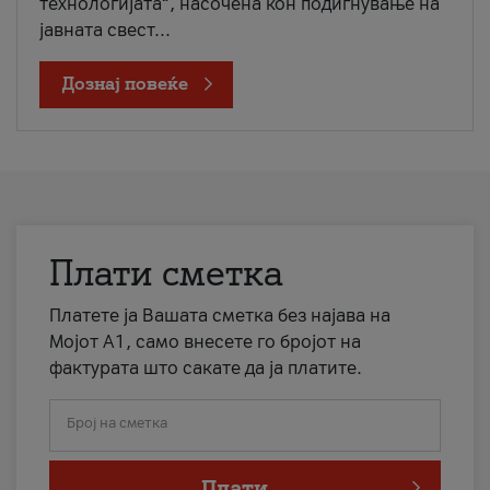
технологијата“, насочена кон подигнување на
јавната свест...
Дознај повеќе
Плати сметка
Платете ја Вашата сметка без најава на
Мојот А1, само внесете го бројот на
фактурата што сакате да ја платите.
Број на сметка
Плати