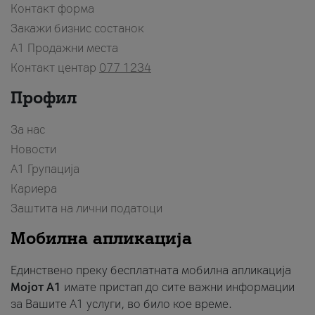
Контакт форма
Закажи бизнис состанок
A1 Продажни места
Контакт центар
077 1234
Профил
За нас
Новости
А1 Групација
Кариера
Заштита на лични податоци
Мобилна апликација
Единствено преку бесплатната мобилна апликација
Мојот A1
имате пристап до сите важни информации
за Вашите A1 услуги, во било кое време.