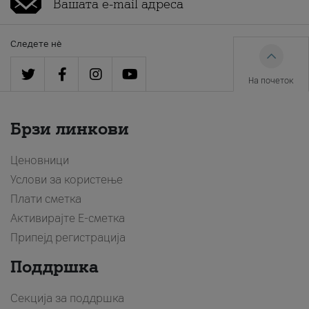
Следете нè
На почеток
Брзи линкови
Ценовници
Услови за користење
Плати сметка
Активирајте Е-сметка
Припејд регистрација
Поддршка
Секција за поддршка