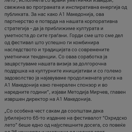
лето’, исполнета со врвни уметнички изведби,
свежина во програмата и инспиративна енергија од
публиката. За нас како A1 Македонија, ова
партнерство е потврда на нашата корпоративна
стратегија – да ја приближиме културата и
уметноста до сите граѓани. Горди сме што сме дел
од фестивал што успешно ги комбинира
наследството и традицијата со современите
уметнички тенденции. Со оваа соработка ја
зацврстуваме нашата визија за долгорочна
поддршка на културните иницијативи и со големо
задоволство ја најавуваме продолжената улога на
A1 Македонија како генерален спонзор и во
наредните години“, изјави Методија Мирчев, главен
извршен директор на A1 Македонија.
„Со особена чест сакам да соопштам дека
јубилејното 65-то издание на фестивалот “Охридско
лето” беше едно од најуспешните досега, со повеќе