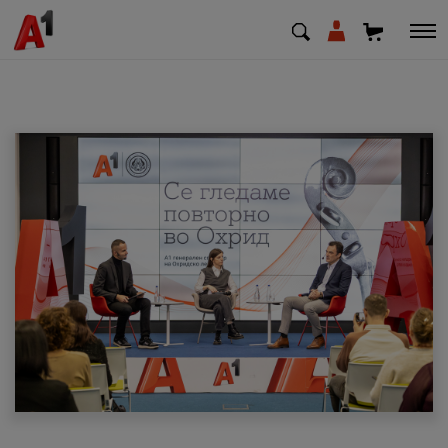
МК
EN
SQ
Приватни
Деловни
Поддршка
Надополни кредит
Плати сметка