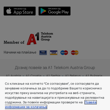
Member of
Начини на плаќање
Дознај повеќе за A1 Telekom Austria Group
A1 Austria
A1 Croatia
A1 Serbia
A1 Belarus
A1 Bulgaria
A1 Slovenia
A1 Digital
Со кликање на копчето "Се согласувам", се согласувате да
зачуваме колачиња за да го подобриме Вашето корисничко
искуство преку анализа на употребата на веб-страната,
подобрување на навигацијата и прикажување на релевантна
содржина. За повеќе информации проверете на
Повеќе
информации за колачиња