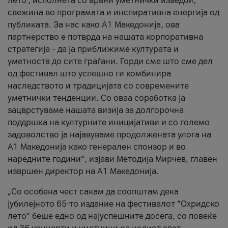
лето’, исполнета со врвни уметнички изведби,
свежина во програмата и инспиративна енергија од
публиката. За нас како A1 Македонија, ова
партнерство е потврда на нашата корпоративна
стратегија – да ја приближиме културата и
уметноста до сите граѓани. Горди сме што сме дел
од фестивал што успешно ги комбинира
наследството и традицијата со современите
уметнички тенденции. Со оваа соработка ја
зацврстуваме нашата визија за долгорочна
поддршка на културните иницијативи и со големо
задоволство ја најавуваме продолжената улога на
A1 Македонија како генерален спонзор и во
наредните години“, изјави Методија Мирчев, главен
извршен директор на A1 Македонија.
„Со особена чест сакам да соопштам дека
јубилејното 65-то издание на фестивалот “Охридско
лето” беше едно од најуспешните досега, со повеќе