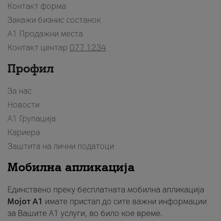
Контакт форма
Закажи бизнис состанок
A1 Продажни места
Контакт центар
077 1234
Профил
За нас
Новости
А1 Групација
Кариера
Заштита на лични податоци
Мобилна апликација
Единствено преку бесплатната мобилна апликација
Мојот A1
имате пристап до сите важни информации
за Вашите A1 услуги, во било кое време.