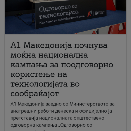
A1 Македонија почнува
моќна национална
кампања за поодговорно
користење на
технологијата во
сообраќајот
A1 Македонија заедно со Министерството за
внатрешни работи денеска и официјално ја
претставија националната општествено
одговорна кампања „Одговорно со