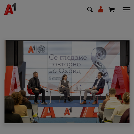
МК
EN
SQ
Приватни
Деловни
Поддршка
Надополни кредит
Плати сметка