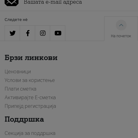
Следете нè
На почеток
Брзи линкови
Ценовници
Услови за користење
Плати сметка
Активирајте Е-сметка
Припејд регистрација
Поддршка
Секција за поддршка