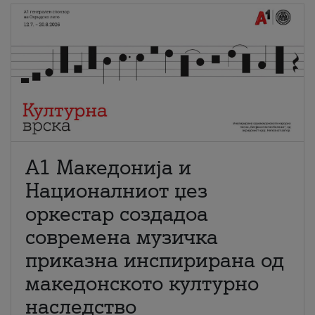
А1 Македонија и
Националниот џез
оркестар создадоа
современа музичка
приказна инспирирана од
македонското културно
наследство