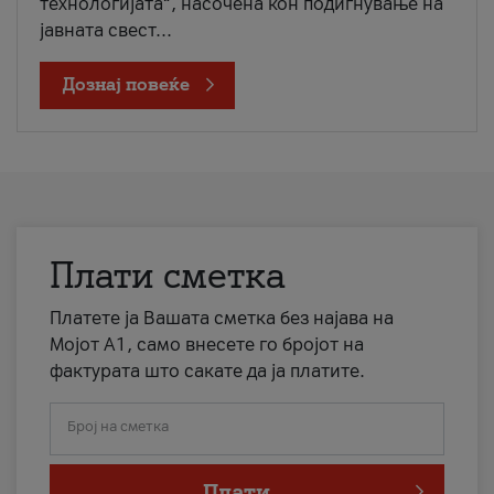
технологијата“, насочена кон подигнување на
јавната свест...
Дознај повеќе
Плати сметка
Платете ја Вашата сметка без најава на
Мојот А1, само внесете го бројот на
фактурата што сакате да ја платите.
Број на сметка
Плати