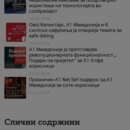
национална кампања за поодговорно
користење на технологијата во
сообраќајот
18.05.2026
Овој Валентајн, A1 Македонија и 6
скопски кафулиња ја отворија темата за
safe dating
16.02.2026
А1 Македонија ја претставува
револуционерната функционалност „
Подари на пријател“ за А1 Алфа
корисници
02.02.2026
Празничен A1 Net Sеf подарок од А1
Македонија за сите корисници
04.12.2025
Слични содржини