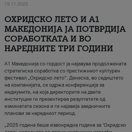
19.11.2025
За нас
ОХРИДСКО ЛЕТО И A1
#ПодобарОнлајн
МАКЕДОНИЈА ЈА ПОТВРДИЈА
СОРАБОТКАТА И ВО
НАРЕДНИТЕ ТРИ ГОДИНИ
A1 Македонија со гордост ја најавува продолжената
стратегиска соработка со престижниот културен
фестивал „Охридско лето“. Денеска, во седиштето
на компанијата, се одржа конференција за
медиумите, на која директорите на двете
институции ги презентираа резултатите од
изминатата сезона и ги најавија заедничките
планови за наредниот период.
„2025 година беше извонредна година за ‘Охридско