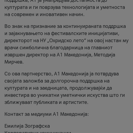
поддршка, A1 ја унапредува достапноста до
културата и ги поврзува технологијата и уметноста
на современ и иновативен начин.
Во знак на признание за континуираната поддршка
и зајакнувањето на фестивалските иницијативи,
директорот на НУ „Охридско лето“ на овој настан му
врачи симболична благодарница на главниот
извршен директор на A1 Македонија, Методија
Мирчев.
Со ова партнерство, A1 Македонија ја потврдува
својата заложба за долгорочна поддршка на
културата и на заедницата, продолжувајќи да
инвестира во уникатни уметнички искуства што ги
зближуваат публиката и артистите.
Контакт за медиуми А1 Македонија:
Емилија Зографска