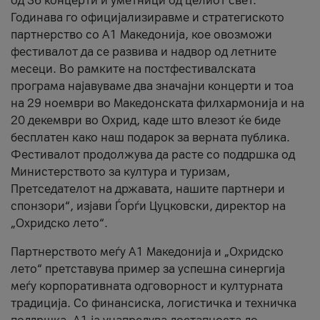
од 36 концерти и уметници од целиот свет.
Годинава го официјализиравме и стратегиското
партнерство со А1 Македонија, кое овозможи
фестивалот да се развива и надвор од летните
месеци. Во рамките на постфестивалската
програма најавуваме два значајни концерти и тоа
на 29 ноември во Македонската филхармонија и на
20 декември во Охрид, каде што влезот ќе биде
бесплатен како наш подарок за верната публика.
Фестивалот продолжува да расте со поддршка од
Министерството за култура и туризам,
Претседателот на државата, нашите партнери и
спонзори“, изјави Ѓорѓи Цуцковски, директор на
„Охридско лето“.
Партнерството меѓу A1 Македонија и „Охридско
лето“ претставува пример за успешна синергија
меѓу корпоративната одговорност и културната
традиција. Со финансиска, логистичка и техничка