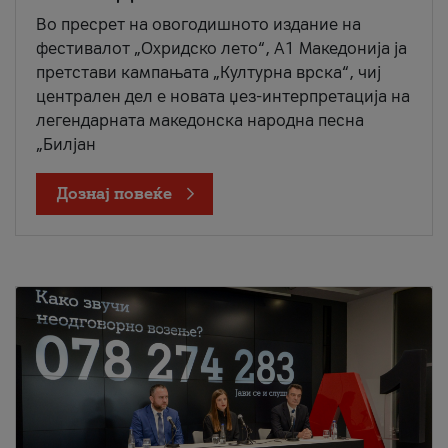
Во пресрет на овогодишното издание на
фестивалот „Охридско лето“, А1 Македонија ја
претстави кампањата „Културна врска“, чиј
централен дел е новата џез-интерпретација на
легендарната македонска народна песна
„Билјан
Дознај повеќе