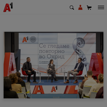
МК
EN
SQ
Приватни
Деловни
Поддршка
Надополни кредит
Плати сметка