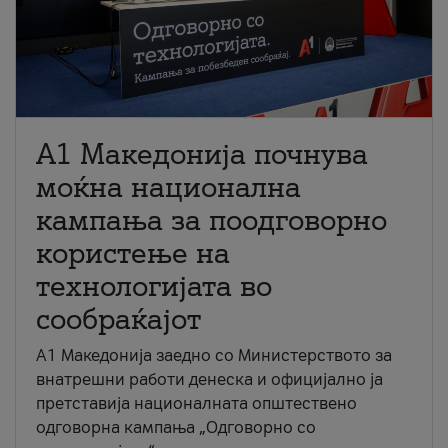
A1 Македонија почнува
моќна национална
кампања за поодговорно
користење на
технологијата во
сообраќајот
A1 Македонија заедно со Министерството за
внатрешни работи денеска и официјално ја
претставија националната општествено
одговорна кампања „Одговорно со