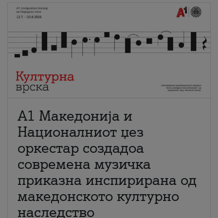
А1 Македонија и
Националниот џез
оркестар создадоа
современа музичка
приказна инспирирана од
македонското културно
наследство