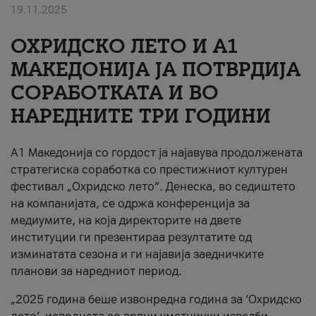
19.11.2025
За нас
ОХРИДСКО ЛЕТО И A1
#ПодобарОнлајн
МАКЕДОНИЈА ЈА ПОТВРДИЈА
СОРАБОТКАТА И ВО
НАРЕДНИТЕ ТРИ ГОДИНИ
A1 Македонија со гордост ја најавува продолжената
стратегиска соработка со престижниот културен
фестивал „Охридско лето“. Денеска, во седиштето
на компанијата, се одржа конференција за
медиумите, на која директорите на двете
институции ги презентираа резултатите од
изминатата сезона и ги најавија заедничките
планови за наредниот период.
„2025 година беше извонредна година за ‘Охридско