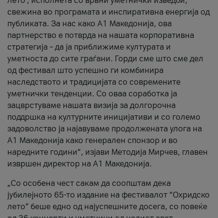
лето’, исполнета со врвни уметнички изведби,
свежина во програмата и инспиративна енергија од
публиката. За нас како A1 Македонија, ова
партнерство е потврда на нашата корпоративна
стратегија – да ја приближиме културата и
уметноста до сите граѓани. Горди сме што сме дел
од фестивал што успешно ги комбинира
наследството и традицијата со современите
уметнички тенденции. Со оваа соработка ја
зацврстуваме нашата визија за долгорочна
поддршка на културните иницијативи и со големо
задоволство ја најавуваме продолжената улога на
A1 Македонија како генерален спонзор и во
наредните години“, изјави Методија Мирчев, главен
извршен директор на A1 Македонија.
„Со особена чест сакам да соопштам дека
јубилејното 65-то издание на фестивалот “Охридско
лето” беше едно од најуспешните досега, со повеќе