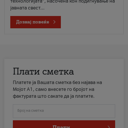
технологијата“, насочена кон подигнување на
јавната свест...
Дознај повеќе
Плати сметка
Платете ја Вашата сметка без најава на
Мојот А1, само внесете го бројот на
фактурата што сакате да ја платите.
Број на сметка
Плати