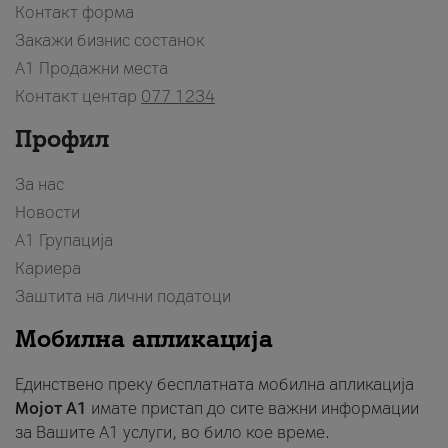
Контакт форма
Закажи бизнис состанок
A1 Продажни места
Контакт центар
077 1234
Профил
За нас
Новости
А1 Групација
Кариера
Заштита на лични податоци
Мобилна апликација
Единствено преку бесплатната мобилна апликација
Мојот A1
имате пристап до сите важни информации
за Вашите A1 услуги, во било кое време.