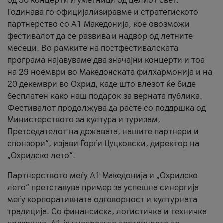
од 36 концерти и уметници од целиот свет.
Годинава го официјализиравме и стратегиското
партнерство со А1 Македонија, кое овозможи
фестивалот да се развива и надвор од летните
месеци. Во рамките на постфестивалската
програма најавуваме два значајни концерти и тоа
на 29 ноември во Македонската филхармонија и на
20 декември во Охрид, каде што влезот ќе биде
бесплатен како наш подарок за верната публика.
Фестивалот продолжува да расте со поддршка од
Министерството за култура и туризам,
Претседателот на државата, нашите партнери и
спонзори“, изјави Ѓорѓи Цуцковски, директор на
„Охридско лето“.
Партнерството меѓу A1 Македонија и „Охридско
лето“ претставува пример за успешна синергија
меѓу корпоративната одговорност и културната
традиција. Со финансиска, логистичка и техничка