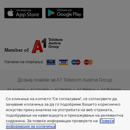
Member of
Начини на плаќање
Дознај повеќе за A1 Telekom Austria Group
A1 Austria
A1 Croatia
A1 Serbia
A1 Belarus
A1 Bulgaria
A1 Slovenia
A1 Digital
Со кликање на копчето "Се согласувам", се согласувате да
зачуваме колачиња за да го подобриме Вашето корисничко
искуство преку анализа на употребата на веб-страната,
подобрување на навигацијата и прикажување на релевантна
содржина. За повеќе информации проверете на
Повеќе
информации за колачиња