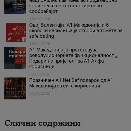
национална кампања за поодговорно
користење на технологијата во
сообраќајот
18.05.2026
Овој Валентајн, A1 Македонија и 6
скопски кафулиња ја отворија темата за
safe dating
16.02.2026
А1 Македонија ја претставува
револуционерната функционалност „
Подари на пријател“ за А1 Алфа
корисници
02.02.2026
Празничен A1 Net Sеf подарок од А1
Македонија за сите корисници
04.12.2025
Слични содржини