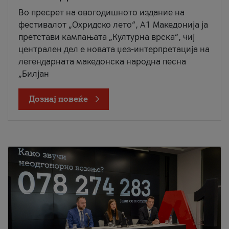
Во пресрет на овогодишното издание на
фестивалот „Охридско лето“, А1 Македонија ја
претстави кампањата „Културна врска“, чиј
централен дел е новата џез-интерпретација на
легендарната македонска народна песна
„Билјан
Дознај повеќе