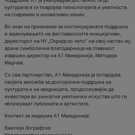
поддршка, A1 ја унапредува достапноста до
културата и ги поврзува технологијата и уметноста
на современ и иновативен начин.
Во знак на признание за континуираната поддршка
и зајакнувањето на фестивалските иницијативи,
директорот на НУ „Охридско лето“ на овој настан му
врачи симболична благодарница на главниот
извршен директор на A1 Македонија, Методија
Мирчев.
Со ова партнерство, A1 Македонија ја потврдува
својата заложба за долгорочна поддршка на
културата и на заедницата, продолжувајќи да
инвестира во уникатни уметнички искуства што ги
зближуваат публиката и артистите.
Контакт за медиуми А1 Македонија:
Емилија Зографска