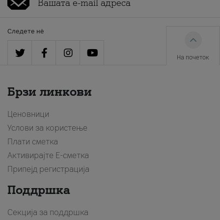
Следете нè
На почеток
Брзи линкови
Ценовници
Услови за користење
Плати сметка
Активирајте Е-сметка
Припејд регистрација
Поддршка
Секција за поддршка