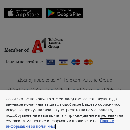
Member of
Начини на плаќање
Дознај повеќе за A1 Telekom Austria Group
A1 Austria
A1 Croatia
A1 Serbia
A1 Belarus
A1 Bulgaria
A1 Slovenia
A1 Digital
Со кликање на копчето "Се согласувам", се согласувате да
зачуваме колачиња за да го подобриме Вашето корисничко
искуство преку анализа на употребата на веб-страната,
подобрување на навигацијата и прикажување на релевантна
содржина. За повеќе информации проверете на
Повеќе
информации за колачиња