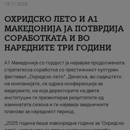
19.11.2025
За нас
ОХРИДСКО ЛЕТО И A1
#ПодобарОнлајн
МАКЕДОНИЈА ЈА ПОТВРДИЈА
СОРАБОТКАТА И ВО
НАРЕДНИТЕ ТРИ ГОДИНИ
A1 Македонија со гордост ја најавува продолжената
стратегиска соработка со престижниот културен
фестивал „Охридско лето“. Денеска, во седиштето
на компанијата, се одржа конференција за
медиумите, на која директорите на двете
институции ги презентираа резултатите од
изминатата сезона и ги најавија заедничките
планови за наредниот период.
„2025 година беше извонредна година за ‘Охридско