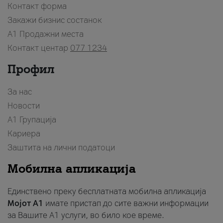
Контакт форма
Закажи бизнис состанок
A1 Продажни места
Контакт центар
077 1234
Профил
За нас
Новости
А1 Групација
Кариера
Заштита на лични податоци
Мобилна апликација
Единствено преку бесплатната мобилна апликација
Мојот A1
имате пристап до сите важни информации
за Вашите A1 услуги, во било кое време.