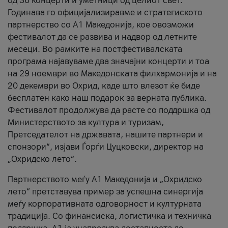
од 36 концерти и уметници од целиот свет.
Годинава го официјализиравме и стратегиското
партнерство со А1 Македонија, кое овозможи
фестивалот да се развива и надвор од летните
месеци. Во рамките на постфестивалската
програма најавуваме два значајни концерти и тоа
на 29 ноември во Македонската филхармонија и на
20 декември во Охрид, каде што влезот ќе биде
бесплатен како наш подарок за верната публика.
Фестивалот продолжува да расте со поддршка од
Министерството за култура и туризам,
Претседателот на државата, нашите партнери и
спонзори“, изјави Ѓорѓи Цуцковски, директор на
„Охридско лето“.
Партнерството меѓу A1 Македонија и „Охридско
лето“ претставува пример за успешна синергија
меѓу корпоративната одговорност и културната
традиција. Со финансиска, логистичка и техничка