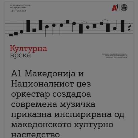
А1 Македонија и
Националниот џез
оркестар создадоа
современа музичка
приказна инспирирана од
македонското културно
наследство