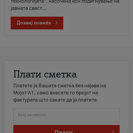
технологијата“, насочена кон подигнување на
јавната свест...
Дознај повеќе
Плати сметка
Платете ја Вашата сметка без најава на
Мојот А1, само внесете го бројот на
фактурата што сакате да ја платите.
Број на сметка
Плати