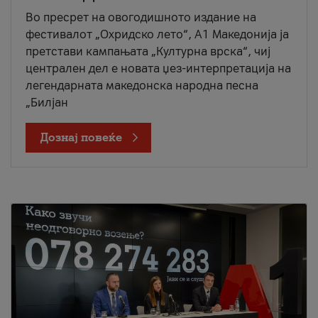
Во пресрет на овогодишното издание на
фестивалот „Охридско лето“, А1 Македонија ја
претстави кампањата „Културна врска“, чиј
централен дел е новата џез-интерпретација на
легендарната македонска народна песна
„Билјан
Дознај повеќе