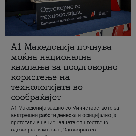
A1 Македонија почнува
моќна национална
кампања за поодговорно
користење на
технологијата во
сообраќајот
A1 Македонија заедно со Министерството за
внатрешни работи денеска и официјално ја
претставија националната општествено
одговорна кампања „Одговорно со