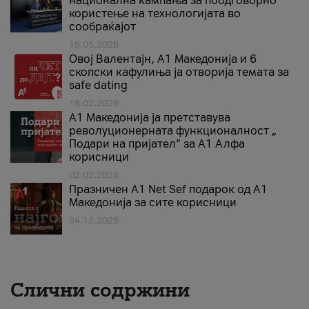
национална кампања за поодговорно
користење на технологијата во
сообраќајот
18.05.2026
Овој Валентајн, A1 Македонија и 6
скопски кафулиња ја отворија темата за
safe dating
16.02.2026
А1 Македонија ја претставува
револуционерната функционалност „
Подари на пријател“ за А1 Алфа
корисници
02.02.2026
Празничен A1 Net Sеf подарок од А1
Македонија за сите корисници
04.12.2025
Слични содржини