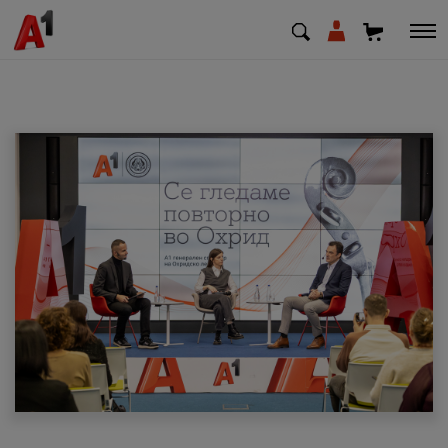
МК
EN
SQ
Приватни
Деловни
Поддршка
Надополни кредит
Плати сметка