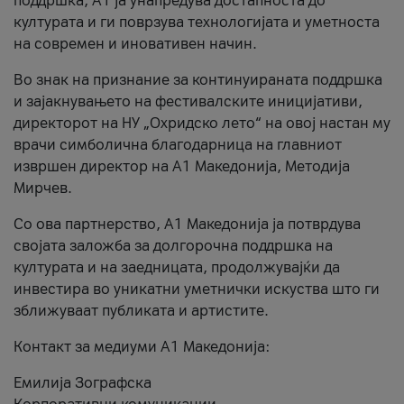
поддршка, A1 ја унапредува достапноста до
културата и ги поврзува технологијата и уметноста
на современ и иновативен начин.
Во знак на признание за континуираната поддршка
и зајакнувањето на фестивалските иницијативи,
директорот на НУ „Охридско лето“ на овој настан му
врачи симболична благодарница на главниот
извршен директор на A1 Македонија, Методија
Мирчев.
Со ова партнерство, A1 Македонија ја потврдува
својата заложба за долгорочна поддршка на
културата и на заедницата, продолжувајќи да
инвестира во уникатни уметнички искуства што ги
зближуваат публиката и артистите.
Контакт за медиуми А1 Македонија:
Емилија Зографска