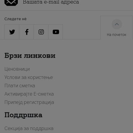
Следете нè
На почеток
Брзи линкови
Ценовници
Услови за користење
Плати сметка
Активирајте Е-сметка
Припејд регистрација
Поддршка
Секција за поддршка