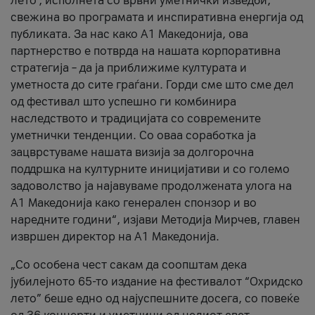
лето’, исполнета со врвни уметнички изведби,
свежина во програмата и инспиративна енергија од
публиката. За нас како A1 Македонија, ова
партнерство е потврда на нашата корпоративна
стратегија – да ја приближиме културата и
уметноста до сите граѓани. Горди сме што сме дел
од фестивал што успешно ги комбинира
наследството и традицијата со современите
уметнички тенденции. Со оваа соработка ја
зацврстуваме нашата визија за долгорочна
поддршка на културните иницијативи и со големо
задоволство ја најавуваме продолжената улога на
A1 Македонија како генерален спонзор и во
наредните години“, изјави Методија Мирчев, главен
извршен директор на A1 Македонија.
„Со особена чест сакам да соопштам дека
јубилејното 65-то издание на фестивалот “Охридско
лето” беше едно од најуспешните досега, со повеќе