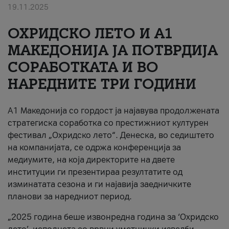
19.11.2025
За нас
ОХРИДСКО ЛЕТО И A1
#ПодобарОнлајн
МАКЕДОНИЈА ЈА ПОТВРДИЈА
СОРАБОТКАТА И ВО
НАРЕДНИТЕ ТРИ ГОДИНИ
A1 Македонија со гордост ја најавува продолжената
стратегиска соработка со престижниот културен
фестивал „Охридско лето“. Денеска, во седиштето
на компанијата, се одржа конференција за
медиумите, на која директорите на двете
институции ги презентираа резултатите од
изминатата сезона и ги најавија заедничките
планови за наредниот период.
„2025 година беше извонредна година за ‘Охридско