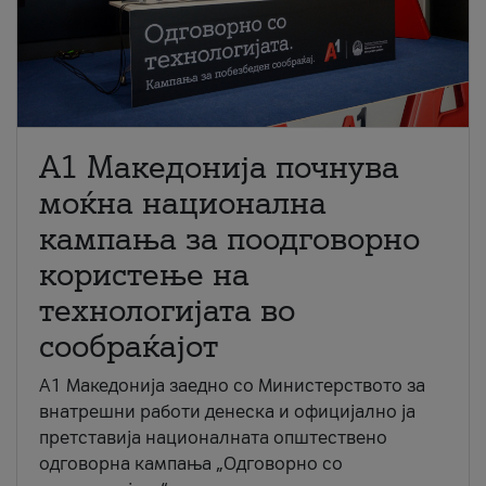
A1 Македонија почнува
моќна национална
кампања за поодговорно
користење на
технологијата во
сообраќајот
A1 Македонија заедно со Министерството за
внатрешни работи денеска и официјално ја
претставија националната општествено
одговорна кампања „Одговорно со