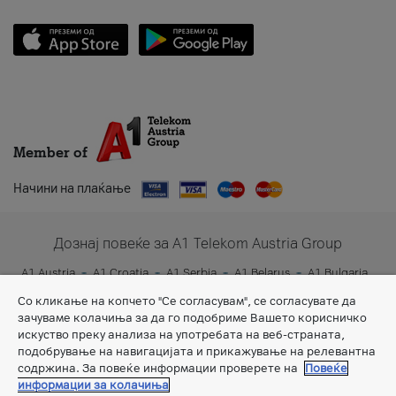
Member of
Начини на плаќање
Дознај повеќе за A1 Telekom Austria Group
A1 Austria
A1 Croatia
A1 Serbia
A1 Belarus
A1 Bulgaria
A1 Slovenia
A1 Digital
Со кликање на копчето "Се согласувам", се согласувате да
зачуваме колачиња за да го подобриме Вашето корисничко
искуство преку анализа на употребата на веб-страната,
подобрување на навигацијата и прикажување на релевантна
содржина. За повеќе информации проверете на
Повеќе
информации за колачиња