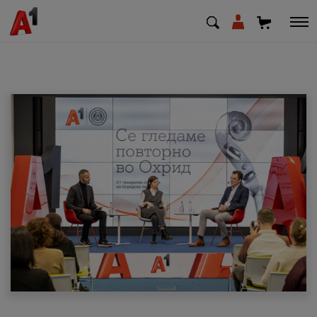
МК
EN
SQ
Приватни
Деловни
Поддршка
Надополни кредит
Плати сметка