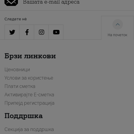
Следете нè
На почеток
Брзи линкови
Ценовници
Услови за користење
Плати сметка
Активирајте Е-сметка
Припејд регистрација
Поддршка
Секција за поддршка