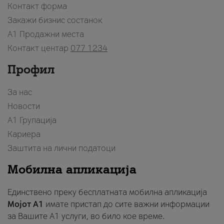
Контакт форма
Закажи бизнис состанок
A1 Продажни места
Контакт центар
077 1234
Профил
За нас
Новости
А1 Групација
Кариера
Заштита на лични податоци
Мобилна апликација
Единствено преку бесплатната мобилна апликација
Мојот A1
имате пристап до сите важни информации
за Вашите A1 услуги, во било кое време.