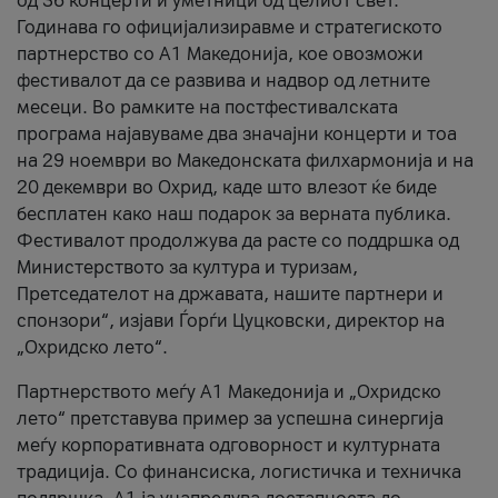
од 36 концерти и уметници од целиот свет.
Годинава го официјализиравме и стратегиското
партнерство со А1 Македонија, кое овозможи
фестивалот да се развива и надвор од летните
месеци. Во рамките на постфестивалската
програма најавуваме два значајни концерти и тоа
на 29 ноември во Македонската филхармонија и на
20 декември во Охрид, каде што влезот ќе биде
бесплатен како наш подарок за верната публика.
Фестивалот продолжува да расте со поддршка од
Министерството за култура и туризам,
Претседателот на државата, нашите партнери и
спонзори“, изјави Ѓорѓи Цуцковски, директор на
„Охридско лето“.
Партнерството меѓу A1 Македонија и „Охридско
лето“ претставува пример за успешна синергија
меѓу корпоративната одговорност и културната
традиција. Со финансиска, логистичка и техничка