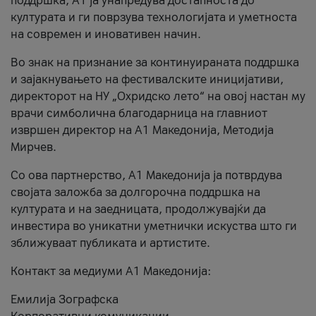
поддршка, A1 ја унапредува достапноста до
културата и ги поврзува технологијата и уметноста
на современ и иновативен начин.
Во знак на признание за континуираната поддршка
и зајакнувањето на фестивалските иницијативи,
директорот на НУ „Охридско лето“ на овој настан му
врачи симболична благодарница на главниот
извршен директор на A1 Македонија, Методија
Мирчев.
Со ова партнерство, A1 Македонија ја потврдува
својата заложба за долгорочна поддршка на
културата и на заедницата, продолжувајќи да
инвестира во уникатни уметнички искуства што ги
зближуваат публиката и артистите.
Контакт за медиуми А1 Македонија:
Емилија Зографска