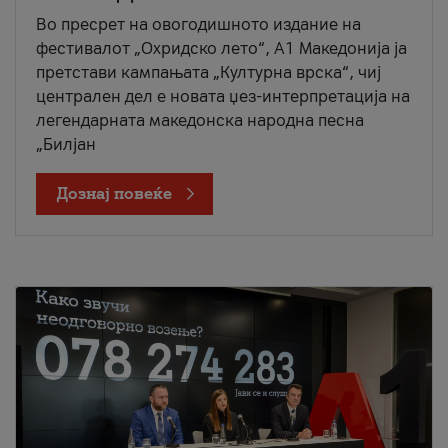
Во пресрет на овогодишното издание на
фестивалот „Охридско лето“, А1 Македонија ја
претстави кампањата „Културна врска“, чиј
централен дел е новата џез-интерпретација на
легендарната македонска народна песна
„Билјан
Дознај повеќе