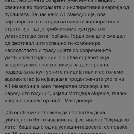
лето’, исполнета со врвни уметнички изведби,
свежина во програмата и инспиративна енергија од
публиката. За нас како A1 Македонија, ова
партнерство е потврда на нашата корпоративна
стратегија – да ја приближиме културата и
уметноста до сите граѓани. Горди сме што сме дел
од фестивал што успешно ги комбинира
наследството и традицијата со современите
уметнички тенденции. Со оваа соработка ја
зацврстуваме нашата визија за долгорочна
поддршка на културните иницијативи и со големо
задоволство ја најавуваме продолжената улога на
A1 Македонија како генерален спонзор и во
наредните години“, изјави Методија Мирчев, главен
извршен директор на A1 Македонија.
„Со особена чест сакам да соопштам дека
јубилејното 65-то издание на фестивалот “Охридско
лето” беше едно од најуспешните досега, со повеќе