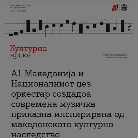
А1 Македонија и
Националниот џез
оркестар создадоа
современа музичка
приказна инспирирана од
македонското културно
наследство