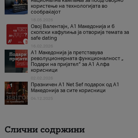
национална кампања за поодговорно
користење на технологијата во
сообраќајот
18.05.2026
Овој Валентајн, A1 Македонија и 6
скопски кафулиња ја отворија темата за
safe dating
16.02.2026
А1 Македонија ја претставува
револуционерната функционалност „
Подари на пријател“ за А1 Алфа
корисници
02.02.2026
Празничен A1 Net Sеf подарок од А1
Македонија за сите корисници
04.12.2025
Слични содржини