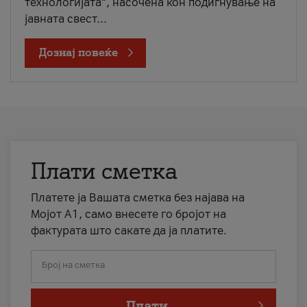
технологијата“, насочена кон подигнување на
јавната свест...
Дознај повеќе
Плати сметка
Платете ја Вашата сметка без најава на
Мојот А1, само внесете го бројот на
фактурата што сакате да ја платите.
Број на сметка
Плати