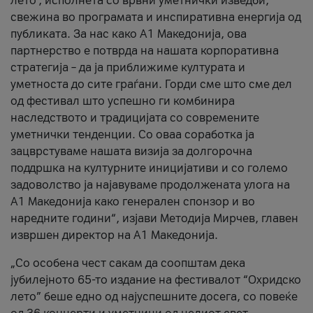
лето’, исполнета со врвни уметнички изведби,
свежина во програмата и инспиративна енергија од
публиката. За нас како A1 Македонија, ова
партнерство е потврда на нашата корпоративна
стратегија – да ја приближиме културата и
уметноста до сите граѓани. Горди сме што сме дел
од фестивал што успешно ги комбинира
наследството и традицијата со современите
уметнички тенденции. Со оваа соработка ја
зацврстуваме нашата визија за долгорочна
поддршка на културните иницијативи и со големо
задоволство ја најавуваме продолжената улога на
A1 Македонија како генерален спонзор и во
наредните години“, изјави Методија Мирчев, главен
извршен директор на A1 Македонија.
„Со особена чест сакам да соопштам дека
јубилејното 65-то издание на фестивалот “Охридско
лето” беше едно од најуспешните досега, со повеќе