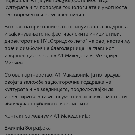
поддршка, A1 ја унапредува достапноста до
културата и ги поврзува технологијата и уметноста
на современ и иновативен начин.
Во знак на признание за континуираната поддршка
и зајакнувањето на фестивалските иницијативи,
директорот на НУ „Охридско лето“ на овој настан му
врачи симболична благодарница на главниот
извршен директор на A1 Македонија, Методија
Мирчев.
Со ова партнерство, A1 Македонија ја потврдува
својата заложба за долгорочна поддршка на
културата и на заедницата, продолжувајќи да
инвестира во уникатни уметнички искуства што ги
зближуваат публиката и артистите.
Контакт за медиуми А1 Македонија:
Емилија Зографска