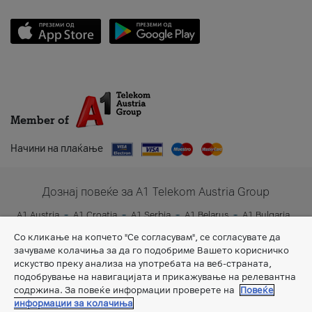
Member of
Начини на плаќање
Дознај повеќе за A1 Telekom Austria Group
A1 Austria
A1 Croatia
A1 Serbia
A1 Belarus
A1 Bulgaria
A1 Slovenia
A1 Digital
Со кликање на копчето "Се согласувам", се согласувате да
зачуваме колачиња за да го подобриме Вашето корисничко
искуство преку анализа на употребата на веб-страната,
подобрување на навигацијата и прикажување на релевантна
содржина. За повеќе информации проверете на
Повеќе
информации за колачиња