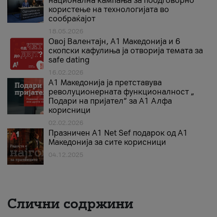
национална кампања за поодговорно
користење на технологијата во
сообраќајот
18.05.2026
Овој Валентајн, A1 Македонија и 6
скопски кафулиња ја отворија темата за
safe dating
16.02.2026
А1 Македонија ја претставува
револуционерната функционалност „
Подари на пријател“ за А1 Алфа
корисници
02.02.2026
Празничен A1 Net Sеf подарок од А1
Македонија за сите корисници
04.12.2025
Слични содржини