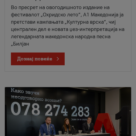
Во пресрет на овогодишното издание на
фестивалот „Охридско лето“, А1 Македонија ја
претстави кампањата „Културна врска“, чиј
централен дел е новата џез-интерпретација на
легендарната македонска народна песна
„Билјан
Дознај повеќе