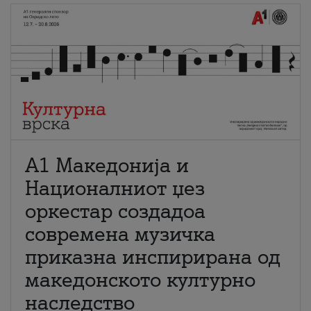
А1 Македонија и
Националниот џез
оркестар создадоа
современа музичка
приказна инспирирана од
македонското културно
наследство