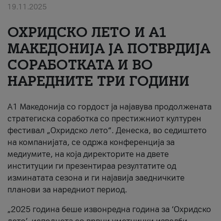
19.11.2025
За нас
ОХРИДСКО ЛЕТО И A1
#ПодобарОнлајн
МАКЕДОНИЈА ЈА ПОТВРДИЈА
СОРАБОТКАТА И ВО
НАРЕДНИТЕ ТРИ ГОДИНИ
A1 Македонија со гордост ја најавува продолжената
стратегиска соработка со престижниот културен
фестивал „Охридско лето“. Денеска, во седиштето
на компанијата, се одржа конференција за
медиумите, на која директорите на двете
институции ги презентираа резултатите од
изминатата сезона и ги најавија заедничките
планови за наредниот период.
„2025 година беше извонредна година за ‘Охридско