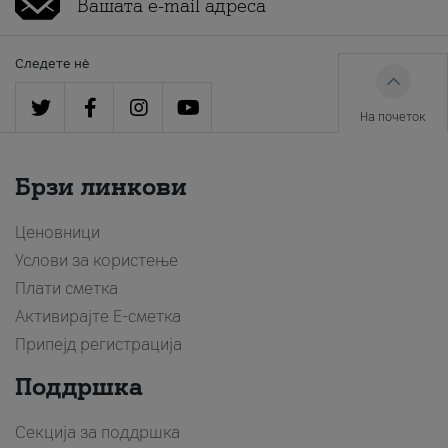
Следете нè
На почеток
Брзи линкови
Ценовници
Услови за користење
Плати сметка
Активирајте Е-сметка
Припејд регистрација
Поддршка
Секција за поддршка