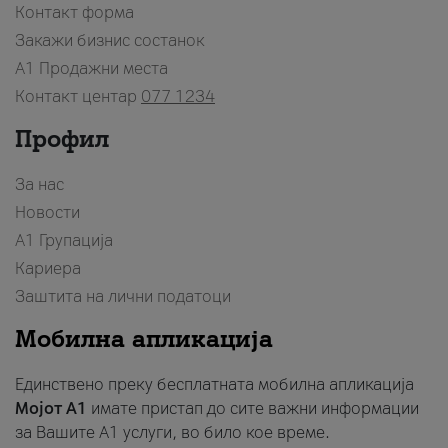
Контакт форма
Закажи бизнис состанок
A1 Продажни места
Контакт центар
077 1234
Профил
За нас
Новости
А1 Групација
Кариера
Заштита на лични податоци
Мобилна апликација
Единствено преку бесплатната мобилна апликација
Мојот A1
имате пристап до сите важни информации
за Вашите A1 услуги, во било кое време.