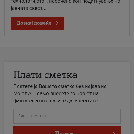
технологијата“, насочена кон подигнување на
јавната свест...
Дознај повеќе
Плати сметка
Платете ја Вашата сметка без најава на
Мојот А1, само внесете го бројот на
фактурата што сакате да ја платите.
Број на сметка
Плати