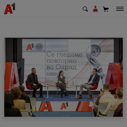
МК
EN
SQ
Приватни
Деловни
Поддршка
Надополни кредит
Плати сметка