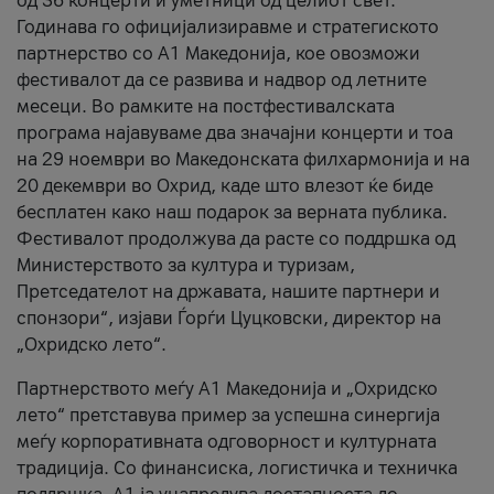
од 36 концерти и уметници од целиот свет.
Годинава го официјализиравме и стратегиското
партнерство со А1 Македонија, кое овозможи
фестивалот да се развива и надвор од летните
месеци. Во рамките на постфестивалската
програма најавуваме два значајни концерти и тоа
на 29 ноември во Македонската филхармонија и на
20 декември во Охрид, каде што влезот ќе биде
бесплатен како наш подарок за верната публика.
Фестивалот продолжува да расте со поддршка од
Министерството за култура и туризам,
Претседателот на државата, нашите партнери и
спонзори“, изјави Ѓорѓи Цуцковски, директор на
„Охридско лето“.
Партнерството меѓу A1 Македонија и „Охридско
лето“ претставува пример за успешна синергија
меѓу корпоративната одговорност и културната
традиција. Со финансиска, логистичка и техничка