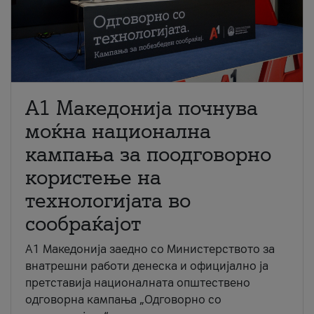
A1 Македонија почнува
моќна национална
кампања за поодговорно
користење на
технологијата во
сообраќајот
A1 Македонија заедно со Министерството за
внатрешни работи денеска и официјално ја
претставија националната општествено
одговорна кампања „Одговорно со