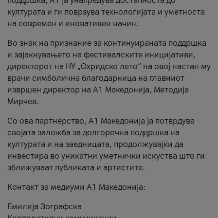
поддршка, A1 ја унапредува достапноста до
културата и ги поврзува технологијата и уметноста
на современ и иновативен начин.
Во знак на признание за континуираната поддршка
и зајакнувањето на фестивалските иницијативи,
директорот на НУ „Охридско лето“ на овој настан му
врачи симболична благодарница на главниот
извршен директор на A1 Македонија, Методија
Мирчев.
Со ова партнерство, A1 Македонија ја потврдува
својата заложба за долгорочна поддршка на
културата и на заедницата, продолжувајќи да
инвестира во уникатни уметнички искуства што ги
зближуваат публиката и артистите.
Контакт за медиуми А1 Македонија:
Емилија Зографска