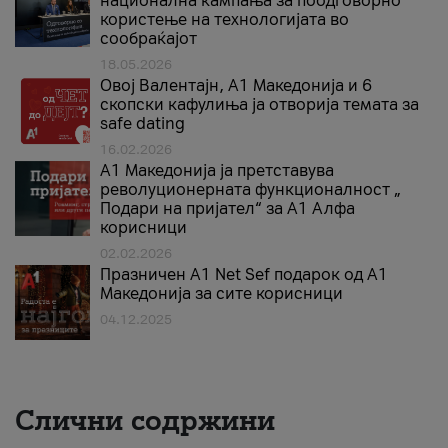
национална кампања за поодговорно
користење на технологијата во
сообраќајот
18.05.2026
Овој Валентајн, A1 Македонија и 6
скопски кафулиња ја отворија темата за
safe dating
16.02.2026
А1 Македонија ја претставува
револуционерната функционалност „
Подари на пријател“ за А1 Алфа
корисници
02.02.2026
Празничен A1 Net Sеf подарок од А1
Македонија за сите корисници
04.12.2025
Слични содржини