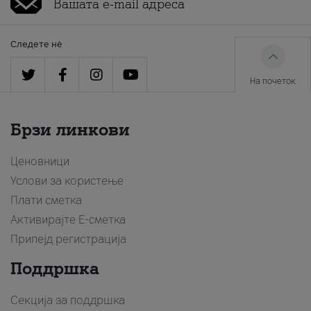
Следете нè
На почеток
Брзи линкови
Ценовници
Услови за користење
Плати сметка
Активирајте Е-сметка
Припејд регистрација
Поддршка
Секција за поддршка