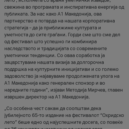
лето’, исполнета со врвни уметнички изведби,
свежина во програмата и инспиративна енергија од
публиката. За нас како A1 Македонија, ова
партнерство е потврда на нашата корпоративна
стратегија – да ја приближиме културата и
уметноста до сите граѓани. Горди сме што сме дел
од фестивал што успешно ги комбинира
наследството и традицијата со современите
уметнички тенденции. Со оваа соработка ја
зацврстуваме нашата визија за долгорочна
поддршка на културните иницијативи и со големо
задоволство ја најавуваме продолжената улога на
A1 Македонија како генерален спонзор и во
наредните години“, изјави Методија Мирчев, главен
извршен директор на A1 Македонија.
„Со особена чест сакам да соопштам дека
јубилејното 65-то издание на фестивалот “Охридско
лето” беше едно од најуспешните досега, со повеќе