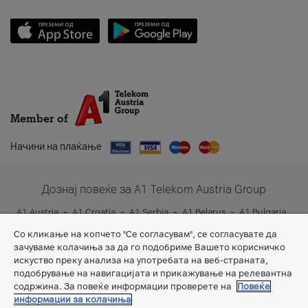
Member of
Начини на плаќање
Дознај повеќе за A1 Telekom Austria Group
A1 Austria
A1 Croatia
A1 Serbia
A1 Belarus
A1 Bulgaria
A1 Slovenia
A1 Digital
Со кликање на копчето "Се согласувам", се согласувате да
зачуваме колачиња за да го подобриме Вашето корисничко
искуство преку анализа на употребата на веб-страната,
подобрување на навигацијата и прикажување на релевантна
содржина. За повеќе информации проверете на
Повеќе
информации за колачиња