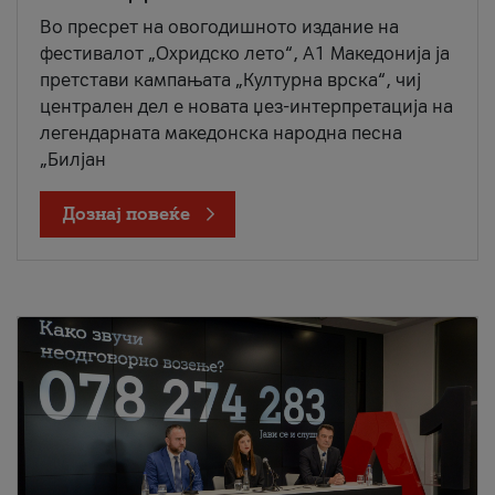
Во пресрет на овогодишното издание на
фестивалот „Охридско лето“, А1 Македонија ја
претстави кампањата „Културна врска“, чиј
централен дел е новата џез-интерпретација на
легендарната македонска народна песна
„Билјан
Дознај повеќе