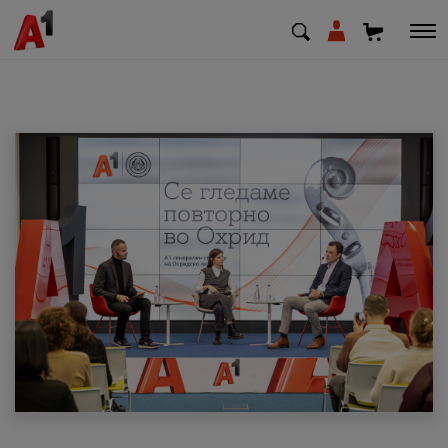
МК
EN
SQ
Приватни
Деловни
Поддршка
Надополни кредит
Плати сметка