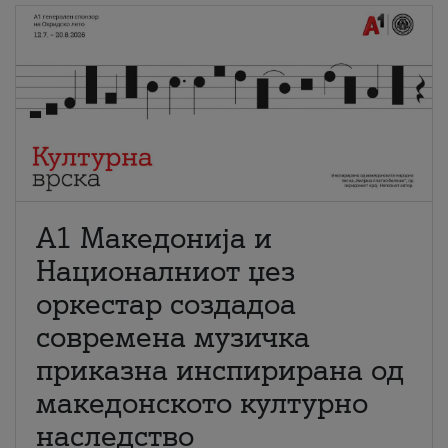
А1 Македонија и
Националниот џез
оркестар создадоа
современа музичка
приказна инспирирана од
македонското културно
наследство