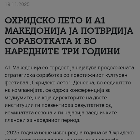
19.11.2025
За нас
ОХРИДСКО ЛЕТО И A1
#ПодобарОнлајн
МАКЕДОНИЈА ЈА ПОТВРДИЈА
СОРАБОТКАТА И ВО
НАРЕДНИТЕ ТРИ ГОДИНИ
A1 Македонија со гордост ја најавува продолжената
стратегиска соработка со престижниот културен
фестивал „Охридско лето“. Денеска, во седиштето
на компанијата, се одржа конференција за
медиумите, на која директорите на двете
институции ги презентираа резултатите од
изминатата сезона и ги најавија заедничките
планови за наредниот период.
„2025 година беше извонредна година за ‘Охридско