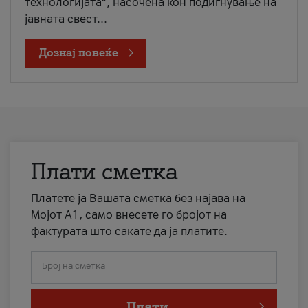
технологијата“, насочена кон подигнување на
јавната свест...
Дознај повеќе
Плати сметка
Платете ја Вашата сметка без најава на
Мојот А1, само внесете го бројот на
фактурата што сакате да ја платите.
Број на сметка
Плати