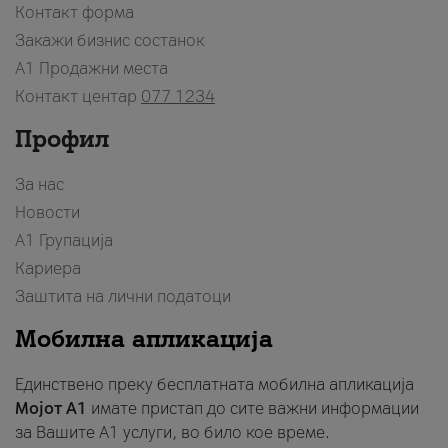
Контакт форма
Закажи бизнис состанок
A1 Продажни места
Контакт центар
077 1234
Профил
За нас
Новости
А1 Групација
Кариера
Заштита на лични податоци
Мобилна апликација
Единствено преку бесплатната мобилна апликација
Мојот A1
имате пристап до сите важни информации
за Вашите A1 услуги, во било кое време.