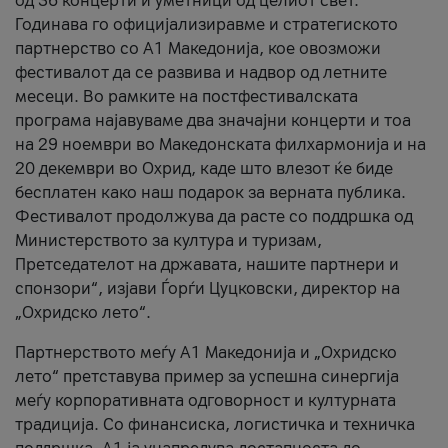
од 36 концерти и уметници од целиот свет.
Годинава го официјализиравме и стратегиското
партнерство со А1 Македонија, кое овозможи
фестивалот да се развива и надвор од летните
месеци. Во рамките на постфестивалската
програма најавуваме два значајни концерти и тоа
на 29 ноември во Македонската филхармонија и на
20 декември во Охрид, каде што влезот ќе биде
бесплатен како наш подарок за верната публика.
Фестивалот продолжува да расте со поддршка од
Министерството за култура и туризам,
Претседателот на државата, нашите партнери и
спонзори“, изјави Ѓорѓи Цуцковски, директор на
„Охридско лето“.
Партнерството меѓу A1 Македонија и „Охридско
лето“ претставува пример за успешна синергија
меѓу корпоративната одговорност и културната
традиција. Со финансиска, логистичка и техничка