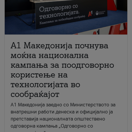
A1 Македонија почнува
моќна национална
кампања за поодговорно
користење на
технологијата во
сообраќајот
A1 Македонија заедно со Министерството за
внатрешни работи денеска и официјално ја
претставија националната општествено
одговорна кампања „Одговорно со