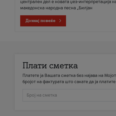
централен дел е новата џез-интерпретација н
македонска народна песна „Билјан
Дознај повеќе
Плати сметка
Платете ја Вашата сметка без најава на Мојот
бројот на фактурата што сакате да ја платите
Број на сметка