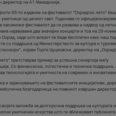
н директор на A1 Македонија.
јното 65-то издание на фестивалот “Охридско лето” беш
и уметници од целиот свет. Годинава го официјализирав
ое овозможи фестивалот да се развива и надвор од летн
ама најавуваме два значајни концерти и тоа на 29 ноем
 Охрид, каде што влезот ќе биде бесплатен како наш по
те со поддршка од Министерството за култура и туриза
понзори“, изјави Ѓорѓи Цуцковски, директор на „Охридс
лето“ претставува пример за успешна синергија меѓу
ија. Со финансиска, логистичка и техничка поддршка, 
ува технологијата и уметноста на современ и иновативе
ка и зајакнувањето на фестивалските иницијативи, дир
 симболична благодарница на главниот извршен директор
 својата заложба за долгорочна поддршка на културата и
катни уметнички искуства што ги зближуваат публиката