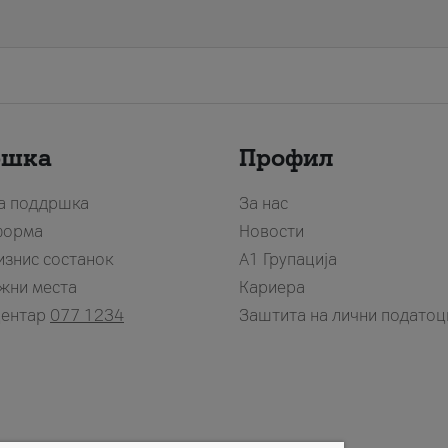
ршка
Профил
за поддршка
За нас
форма
Новости
изнис состанок
А1 Групација
жни места
Кариера
центар
077 1234
Заштита на лични податоц