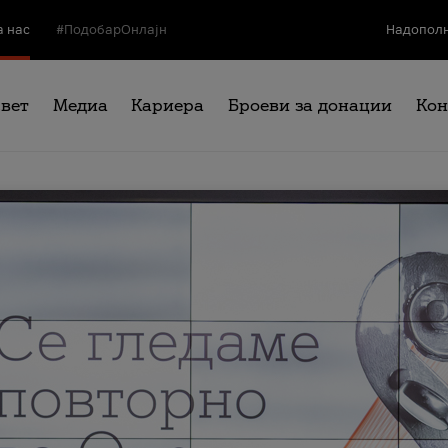
а нас
#ПодобарОнлајн
Надополн
свет
Медиа
Кариера
Броеви за донации
Кон