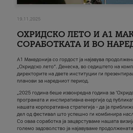
19.11.2025
ОХРИДСКО ЛЕТО И A1 МАК
СОРАБОТКАТА И ВО НАРЕ
A1 Македонија со гордост ја најавува продолже
„Охридско лето“. Денеска, во седиштето на комп
директорите на двете институции ги презентираа
планови за наредниот период.
„2025 година беше извонредна година за ‘Охридс
програмата и инспиративна енергија од публикат
нашата корпоративна стратегија – да ја приближ
дел од фестивал што успешно ги комбинира нас
Со оваа соработка ја зацврстуваме нашата визиј
големо задоволство ја најавуваме продолжената