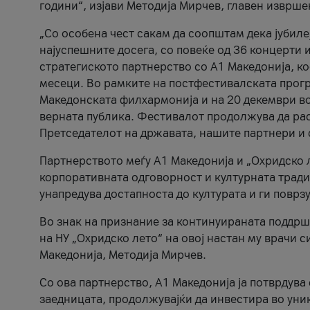
години“, изјави Методија Мирчев, главен изврше
„Со особена чест сакам да соопштам дека јубиле
најуспешните досега, со повеќе од 36 концерти 
стратегиското партнерство со А1 Македонија, к
месеци. Во рамките на постфестивалската прогр
Македонската филхармонија и на 20 декември во
верната публика. Фестивалот продолжува да рас
Претседателот на државата, нашите партнери и с
Партнерството меѓу A1 Македонија и „Охридско 
корпоративната одговорност и културната традиц
унапредува достапноста до културата и ги поврз
Во знак на признание за континуираната поддрш
на НУ „Охридско лето“ на овој настан му врачи
Македонија, Методија Мирчев.
Со ова партнерство, A1 Македонија ја потврдува
заедницата, продолжувајќи да инвестира во уни