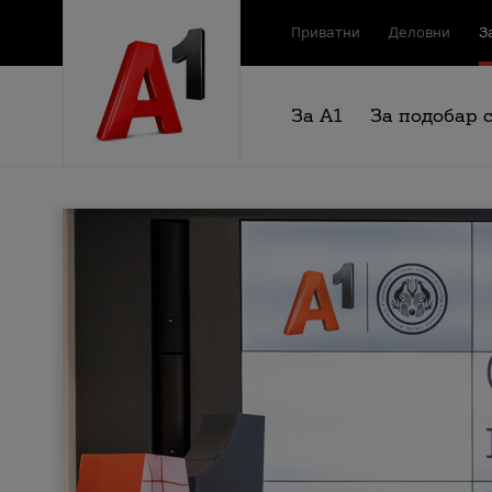
Приватни
Деловни
З
За А1
За подобар 