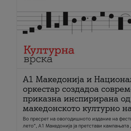
А1 Македонија и Национа
оркестар создадоа совре
приказна инспирирана од
македонското културно н
Во пресрет на овогодишното издание на фест
лето“, А1 Македонија ја претстави кампањата 