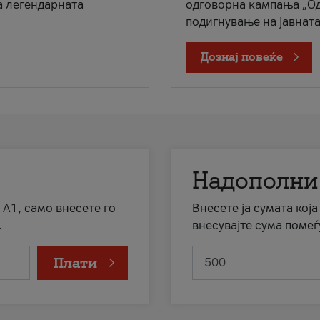
а легендарната
одговорна кампања „Од
подигнување на јавната 
Дознај повеќе
Надополни
 А1, само внесете го
Внесете ја сумата кој
.
внесувајте сума помеѓ
Плати