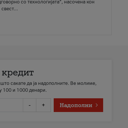
говорно со технологијата“, насочена кон
свест...
 кредит
а што сакате да ја надополните. Ве молиме,
у 100 и 1000 денари.
-
+
Надополни