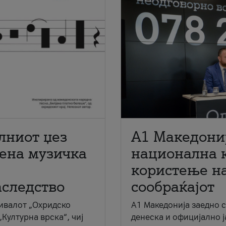
лниот џез
A1 Македони
мена музичка
национална 
користење на
аследство
сообраќајот
ивалот „Охридско
A1 Македонија заедно 
„Културна врска“, чиј
денеска и официјално 