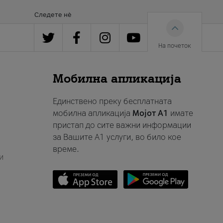
Следете нè
На почеток
Мобилна апликација
Единствено преку бесплатната
мобилна апликација
Мојот A1
имате
пристап до сите важни информации
за Вашите A1 услуги, во било кое
време.
и