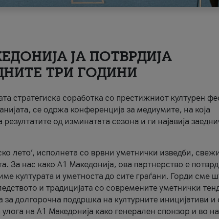
ЕДОНИЈА ЈА ПОТВРДИЈА
ДНИТЕ ТРИ ГОДИНИ
ната стратегиска соработка со престижниот културен ф
анијата, се одржа конференција за медиумите, на која
 резултатите од изминатата сезона и ги најавија заедн
ко лето’, исполнета со врвни уметнички изведби, свеж
а. За нас како A1 Македонија, ова партнерство е потврд
име културата и уметноста до сите граѓани. Горди сме 
ледството и традицијата со современите уметнички тен
а за долгорочна поддршка на културните иницијативи и 
 улога на A1 Македонија како генерален спонзор и во н