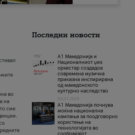
Последни новости
А1 Македонија и
естивал
Националниот џез
оркестар создадоа
современа музичка
ичките
приказна инспирирана
од македонското
културно наследство
ина во
03.07.2026
а на
A1 Македонија почнува
што сме
моќна национална
денции.
кампања за поодговорно
користење на
со
технологијата во
аредните
сообраќајот