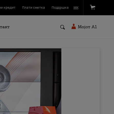
и кредит
Плати сметка
Поддршка
МК
такт
Мојот A1