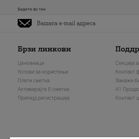
Бидете во тек
Брзи линкови
Подд
Ценовници
Секција 
Услови за користење
Контакт 
Плати сметка
Закажи б
Активирајте Е-сметка
A1 Прода
Припејд регистрација
Контакт 