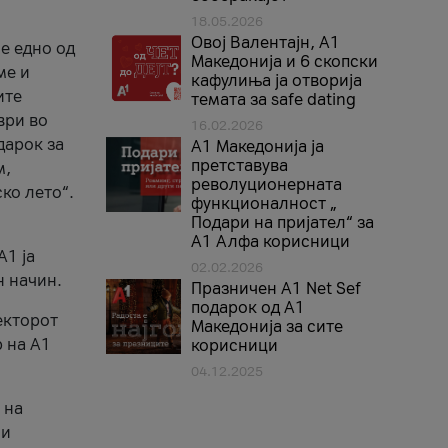
18.05.2026
Овој Валентајн, A1
е едно од
Македонија и 6 скопски
ме и
кафулиња ја отворија
ите
темата за safe dating
ври во
16.02.2026
дарок за
А1 Македонија ја
претставува
м,
револуционерната
ко лето“.
функционалност „
Подари на пријател“ за
А1 Алфа корисници
A1 ја
02.02.2026
н начин.
Празничен A1 Net Sеf
подарок од А1
екторот
Македонија за сите
 на A1
корисници
04.12.2025
 на
 и