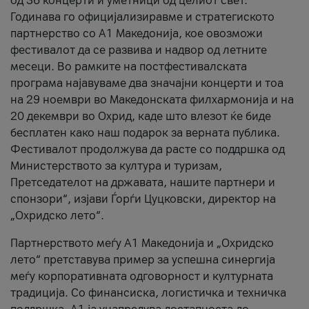
од 36 концерти и уметници од целиот свет.
Годинава го официјализиравме и стратегиското
партнерство со А1 Македонија, кое овозможи
фестивалот да се развива и надвор од летните
месеци. Во рамките на постфестивалската
програма најавуваме два значајни концерти и тоа
на 29 ноември во Македонската филхармонија и на
20 декември во Охрид, каде што влезот ќе биде
бесплатен како наш подарок за верната публика.
Фестивалот продолжува да расте со поддршка од
Министерството за култура и туризам,
Претседателот на државата, нашите партнери и
спонзори“, изјави Ѓорѓи Цуцковски, директор на
„Охридско лето“.
Партнерството меѓу A1 Македонија и „Охридско
лето“ претставува пример за успешна синергија
меѓу корпоративната одговорност и културната
традиција. Со финансиска, логистичка и техничка