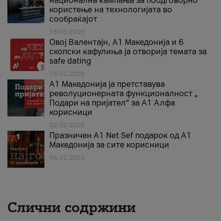
национална кампања за поодговорно
користење на технологијата во
сообраќајот
18.05.2026
Овој Валентајн, A1 Македонија и 6
скопски кафулиња ја отворија темата за
safe dating
16.02.2026
А1 Македонија ја претставува
револуционерната функционалност „
Подари на пријател“ за А1 Алфа
корисници
02.02.2026
Празничен A1 Net Sеf подарок од А1
Македонија за сите корисници
04.12.2025
Слични содржини