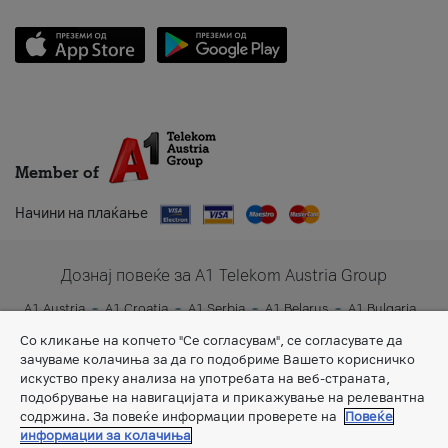
Member of
Начини на плаќање
Дознај повеќе за A1 Telekom Austria Group
A1 Austria
A1 Croatia
A1 Serbia
A1 Belarus
A1 Bulgaria
A1 Slovenia
A1 Digital
Со кликање на копчето "Се согласувам", се согласувате да
зачуваме колачиња за да го подобриме Вашето корисничко
искуство преку анализа на употребата на веб-страната,
подобрување на навигацијата и прикажување на релевантна
содржина. За повеќе информации проверете на
Повеќе
информации за колачиња