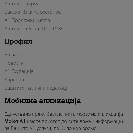
Контакт форма
Закажи бизнис состанок
A1 Продажни места
Контакт центар
077 1234
Профил
За нас
Новости
А1 Групација
Кариера
Заштита на лични податоци
Мобилна апликација
Единствено преку бесплатната мобилна апликација
Мојот A1
имате пристап до сите важни информации
за Вашите A1 услуги, во било кое време.