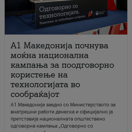
A1 Македонија почнува
моќна национална
кампања за поодговорно
користење на
технологијата во
сообраќајот
A1 Македонија заедно со Министерството за
внатрешни работи денеска и официјално ја
претставија националната општествено
одговорна кампања „Одговорно со