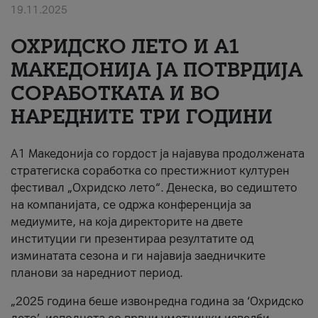
19.11.2025
За нас
ОХРИДСКО ЛЕТО И A1
#ПодобарОнлајн
МАКЕДОНИЈА ЈА ПОТВРДИЈА
СОРАБОТКАТА И ВО
НАРЕДНИТЕ ТРИ ГОДИНИ
A1 Македонија со гордост ја најавува продолжената
стратегиска соработка со престижниот културен
фестивал „Охридско лето“. Денеска, во седиштето
на компанијата, се одржа конференција за
медиумите, на која директорите на двете
институции ги презентираа резултатите од
изминатата сезона и ги најавија заедничките
планови за наредниот период.
„2025 година беше извонредна година за ‘Охридско