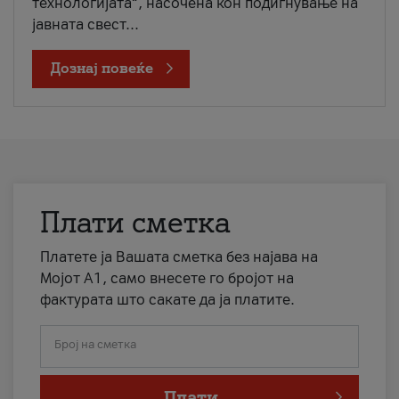
технологијата“, насочена кон подигнување на
јавната свест...
Дознај повеќе
Плати сметка
Платете ја Вашата сметка без најава на
Мојот А1, само внесете го бројот на
фактурата што сакате да ја платите.
Број на сметка
Плати