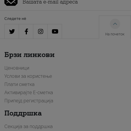
Следете нè
На почеток
Брзи линкови
Ценовници
Услови за користење
Плати сметка
Активирајте Е-сметка
Припејд регистрација
Поддршка
Секција за поддршка