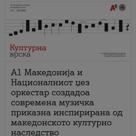
А1 Македонија и
Националниот џез
оркестар создадоа
современа музичка
приказна инспирирана од
македонското културно
наследство