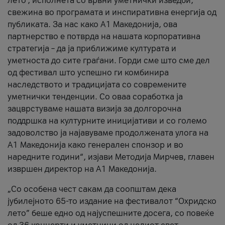
лето’, исполнета со врвни уметнички изведби,
свежина во програмата и инспиративна енергија од
публиката. За нас како A1 Македонија, ова
партнерство е потврда на нашата корпоративна
стратегија – да ја приближиме културата и
уметноста до сите граѓани. Горди сме што сме дел
од фестивал што успешно ги комбинира
наследството и традицијата со современите
уметнички тенденции. Со оваа соработка ја
зацврстуваме нашата визија за долгорочна
поддршка на културните иницијативи и со големо
задоволство ја најавуваме продолжената улога на
A1 Македонија како генерален спонзор и во
наредните години“, изјави Методија Мирчев, главен
извршен директор на A1 Македонија.
„Со особена чест сакам да соопштам дека
јубилејното 65-то издание на фестивалот “Охридско
лето” беше едно од најуспешните досега, со повеќе