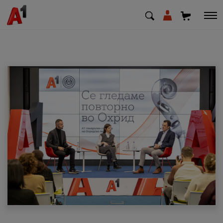
МК
EN
SQ
Приватни
Деловни
Поддршка
Надополни кредит
Плати сметка