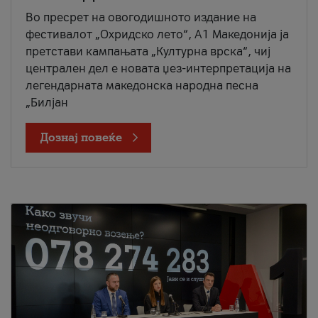
Во пресрет на овогодишното издание на
фестивалот „Охридско лето“, А1 Македонија ја
претстави кампањата „Културна врска“, чиј
централен дел е новата џез-интерпретација на
легендарната македонска народна песна
„Билјан
Дознај повеќе