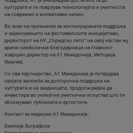
поддршка, A1 ја унапредува достапноста до
културата и ги поврзува технологијата и уметноста
на современ и иновативен начин.
Во знак на признание за континуираната поддршка
и зајакнувањето на фестивалските иницијативи,
директорот на НУ „Охридско лето“ на овој настан му
врачи симболична благодарница на главниот
извршен директор на A1 Македонија, Методија
Мирчев.
Со ова партнерство, A1 Македонија ја потврдува
својата заложба за долгорочна поддршка на
културата и на заедницата, продолжувајќи да
инвестира во уникатни уметнички искуства што ги
зближуваат публиката и артистите.
Контакт за медиуми А1 Македонија:
Емилија Зографска