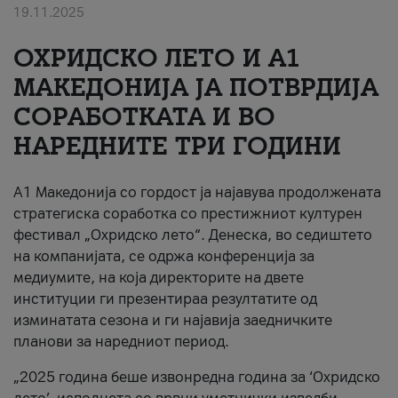
19.11.2025
За нас
ОХРИДСКО ЛЕТО И A1
#ПодобарОнлајн
МАКЕДОНИЈА ЈА ПОТВРДИЈА
СОРАБОТКАТА И ВО
НАРЕДНИТЕ ТРИ ГОДИНИ
A1 Македонија со гордост ја најавува продолжената
стратегиска соработка со престижниот културен
фестивал „Охридско лето“. Денеска, во седиштето
на компанијата, се одржа конференција за
медиумите, на која директорите на двете
институции ги презентираа резултатите од
изминатата сезона и ги најавија заедничките
планови за наредниот период.
„2025 година беше извонредна година за ‘Охридско