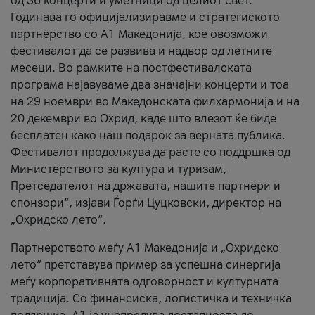
од 36 концерти и уметници од целиот свет.
Годинава го официјализиравме и стратегиското
партнерство со А1 Македонија, кое овозможи
фестивалот да се развива и надвор од летните
месеци. Во рамките на постфестивалската
програма најавуваме два значајни концерти и тоа
на 29 ноември во Македонската филхармонија и на
20 декември во Охрид, каде што влезот ќе биде
бесплатен како наш подарок за верната публика.
Фестивалот продолжува да расте со поддршка од
Министерството за култура и туризам,
Претседателот на државата, нашите партнери и
спонзори“, изјави Ѓорѓи Цуцковски, директор на
„Охридско лето“.
Партнерството меѓу A1 Македонија и „Охридско
лето“ претставува пример за успешна синергија
меѓу корпоративната одговорност и културната
традиција. Со финансиска, логистичка и техничка