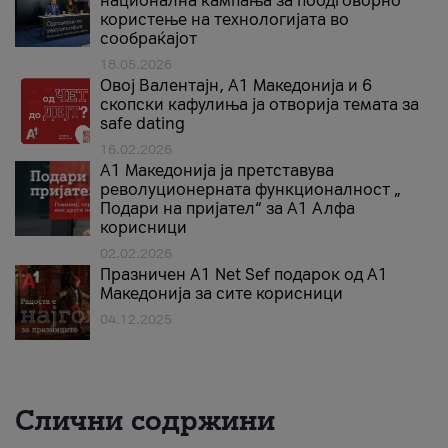
национална кампања за поодговорно
користење на технологијата во
сообраќајот
18.05.2026
Овој Валентајн, A1 Македонија и 6
скопски кафулиња ја отворија темата за
safe dating
16.02.2026
А1 Македонија ја претставува
револуционерната функционалност „
Подари на пријател“ за А1 Алфа
корисници
02.02.2026
Празничен A1 Net Sеf подарок од А1
Македонија за сите корисници
04.12.2025
Слични содржини