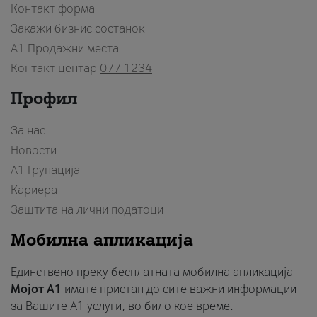
Контакт форма
Закажи бизнис состанок
A1 Продажни места
Контакт центар
077 1234
Профил
За нас
Новости
А1 Групација
Кариера
Заштита на лични податоци
Мобилна апликација
Единствено преку бесплатната мобилна апликација
Мојот A1
имате пристап до сите важни информации
за Вашите A1 услуги, во било кое време.