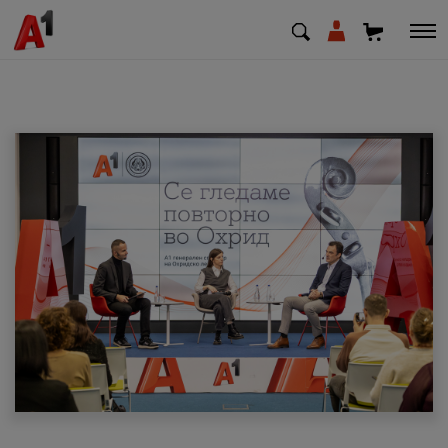
МК
EN
SQ
Приватни
Деловни
Поддршка
Надополни кредит
Плати сметка