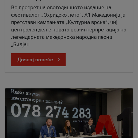
Во пресрет на овогодишното издание на
фестивалот „Охридско лето“, А1 Македонија ја
претстави кампањата „Културна врска“, чиј
централен дел е новата џез-интерпретација на
легендарната македонска народна песна
„Билјан
Дознај повеќе