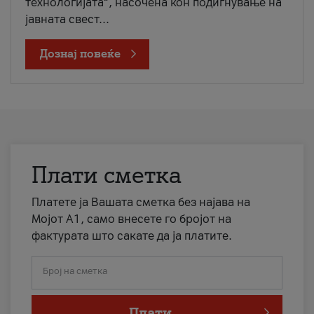
технологијата“, насочена кон подигнување на
јавната свест...
Дознај повеќе
Плати сметка
Платете ја Вашата сметка без најава на
Мојот А1, само внесете го бројот на
фактурата што сакате да ја платите.
Број на сметка
Плати