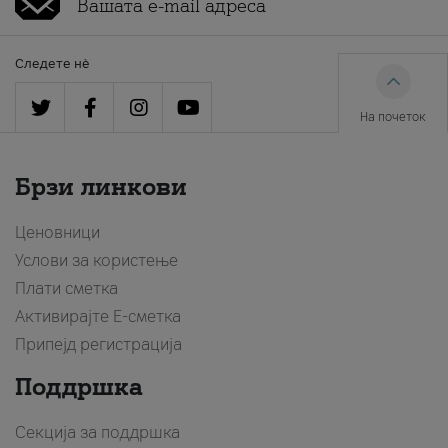
Следете нè
На почеток
Брзи линкови
Ценовници
Услови за користење
Плати сметка
Активирајте Е-сметка
Припејд регистрација
Поддршка
Секција за поддршка