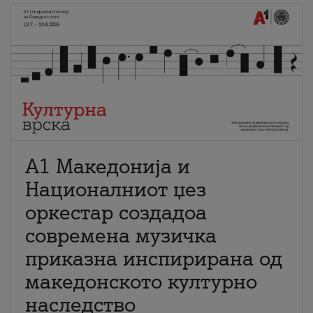
А1 Македонија и
Националниот џез
оркестар создадоа
современа музичка
приказна инспирирана од
македонското културно
наследство