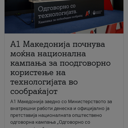
A1 Македонија почнува
моќна национална
кампања за поодговорно
користење на
технологијата во
сообраќајот
A1 Македонија заедно со Министерството за
внатрешни работи денеска и официјално ја
претставија националната општествено
одговорна кампања „Одговорно со