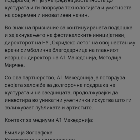
поддршка, A1 ја унапредува достапноста до
културата и ги поврзува технологијата и уметноста
на современ и иновативен начин.
Во знак на признание за континуираната поддршка
и зајакнувањето на фестивалските иницијативи,
директорот на НУ „Охридско лето“ на овој настан му
врачи симболична благодарница на главниот
извршен директор на A1 Македонија, Методија
Мирчев.
Со ова партнерство, A1 Македонија ја потврдува
својата заложба за долгорочна поддршка на
културата и на заедницата, продолжувајќи да
инвестира во уникатни уметнички искуства што ги
зближуваат публиката и артистите.
Контакт за медиуми А1 Македонија:
Емилија Зографска