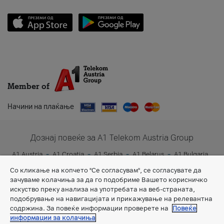
Member of
Начини на плаќање
Дознај повеќе за A1 Telekom Austria Group
A1 Austria
A1 Croatia
A1 Serbia
A1 Belarus
A1 Bulgaria
A1 Slovenia
A1 Digital
Со кликање на копчето "Се согласувам", се согласувате да
зачуваме колачиња за да го подобриме Вашето корисничко
искуство преку анализа на употребата на веб-страната,
подобрување на навигацијата и прикажување на релевантна
содржина. За повеќе информации проверете на
Повеќе
информации за колачиња