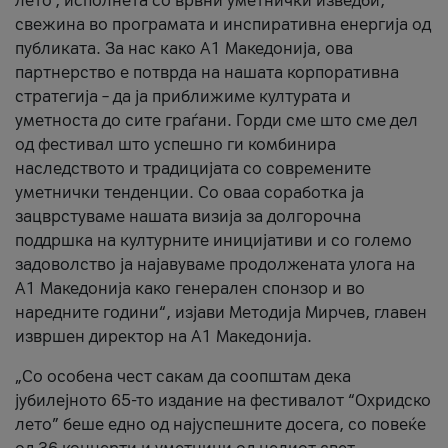
лето’, исполнета со врвни уметнички изведби,
свежина во програмата и инспиративна енергија од
публиката. За нас како A1 Македонија, ова
партнерство е потврда на нашата корпоративна
стратегија – да ја приближиме културата и
уметноста до сите граѓани. Горди сме што сме дел
од фестивал што успешно ги комбинира
наследството и традицијата со современите
уметнички тенденции. Со оваа соработка ја
зацврстуваме нашата визија за долгорочна
поддршка на културните иницијативи и со големо
задоволство ја најавуваме продолжената улога на
A1 Македонија како генерален спонзор и во
наредните години“, изјави Методија Мирчев, главен
извршен директор на A1 Македонија.
„Со особена чест сакам да соопштам дека
јубилејното 65-то издание на фестивалот “Охридско
лето” беше едно од најуспешните досега, со повеќе