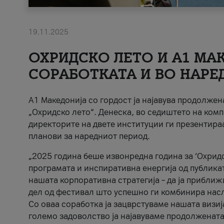
19.11.2025
ОХРИДСКО ЛЕТО И A1 МАК
СОРАБОТКАТА И ВО НАРЕ
A1 Македонија со гордост ја најавува продолже
„Охридско лето“. Денеска, во седиштето на комп
директорите на двете институции ги презентираа
планови за наредниот период.
„2025 година беше извонредна година за ‘Охридс
програмата и инспиративна енергија од публикат
нашата корпоративна стратегија – да ја приближ
дел од фестивал што успешно ги комбинира нас
Со оваа соработка ја зацврстуваме нашата визиј
големо задоволство ја најавуваме продолжената