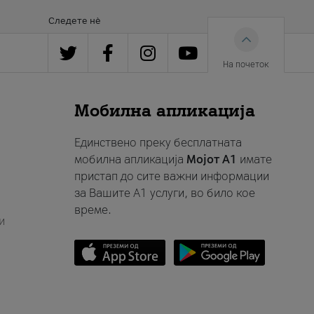
Следете нè
На почеток
Мобилна апликација
Единствено преку бесплатната
мобилна апликација
Мојот A1
имате
пристап до сите важни информации
за Вашите A1 услуги, во било кое
време.
и