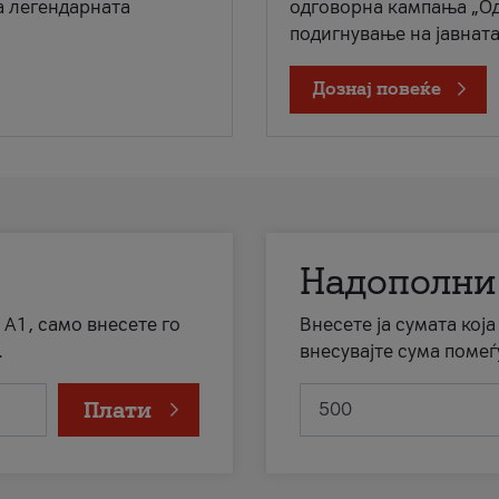
а легендарната
одговорна кампања „Од
подигнување на јавната 
Дознај повеќе
Надополни
 А1, само внесете го
Внесете ја сумата кој
.
внесувајте сума помеѓ
Плати