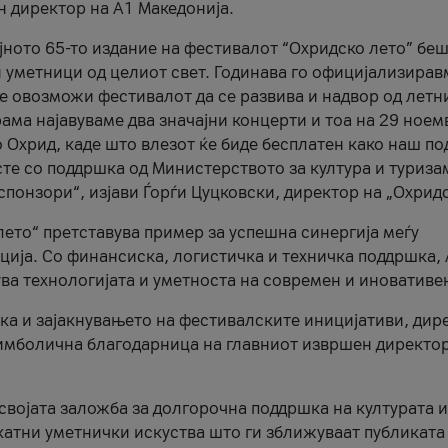
н директор на A1 Македонија.
јното 65-то издание на фестивалот “Охридско лето” беш
и уметници од целиот свет. Годинава го официјализирав
ое овозможи фестивалот да се развива и надвор од летн
ама најавуваме два значајни концерти и тоа на 29 ноем
 Охрид, каде што влезот ќе биде бесплатен како наш по
те со поддршка од Министерството за култура и туриза
понзори“, изјави Ѓорѓи Цуцковски, директор на „Охридс
лето“ претставува пример за успешна синергија меѓу
ија. Со финансиска, логистичка и техничка поддршка, 
ува технологијата и уметноста на современ и иновативе
ка и зајакнувањето на фестивалските иницијативи, дир
 симболична благодарница на главниот извршен директор
 својата заложба за долгорочна поддршка на културата и
катни уметнички искуства што ги зближуваат публиката