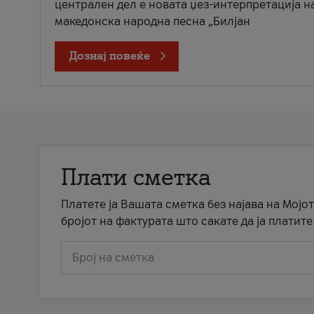
централен дел е новата џез-интерпретација н
македонска народна песна „Билјан
Дознај повеќе
Плати сметка
Платете ја Вашата сметка без најава на Мојот
бројот на фактурата што сакате да ја платите
Број на сметка