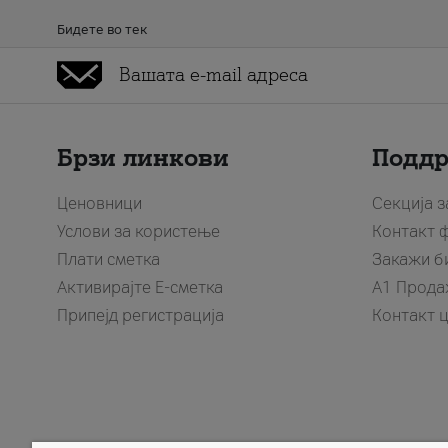
Бидете во тек
Брзи линкови
Подд
Ценовници
Секција 
Услови за користење
Контакт 
Плати сметка
Закажи б
Активирајте Е-сметка
A1 Прода
Припејд регистрација
Контакт 