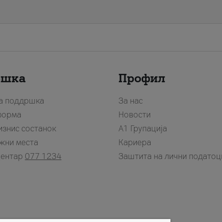
ршка
Профил
за поддршка
За нас
форма
Новости
изнис состанок
А1 Групација
жни места
Кариера
центар
077 1234
Заштита на лични податоц