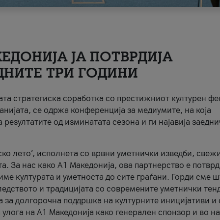
ЕДОНИЈА ЈА ПОТВРДИЈА
ДНИТЕ ТРИ ГОДИНИ
ната стратегиска соработка со престижниот културен ф
анијата, се одржа конференција за медиумите, на која
 резултатите од изминатата сезона и ги најавија заедн
ко лето’, исполнета со врвни уметнички изведби, свеж
а. За нас како A1 Македонија, ова партнерство е потврд
име културата и уметноста до сите граѓани. Горди сме 
ледството и традицијата со современите уметнички тен
а за долгорочна поддршка на културните иницијативи и 
 улога на A1 Македонија како генерален спонзор и во н