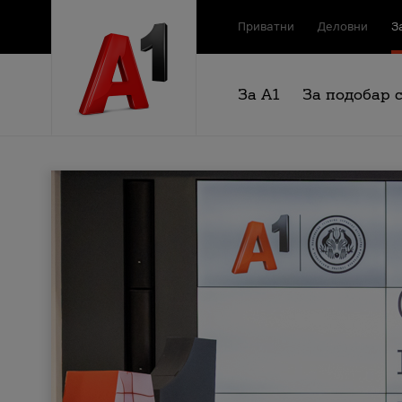
Приватни
Деловни
З
За А1
За подобар 