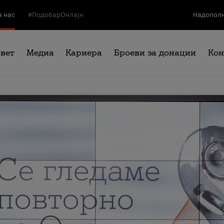
а нас
#ПодобарОнлајн
Надополн
свет
Медиа
Кариера
Броеви за донации
Кон