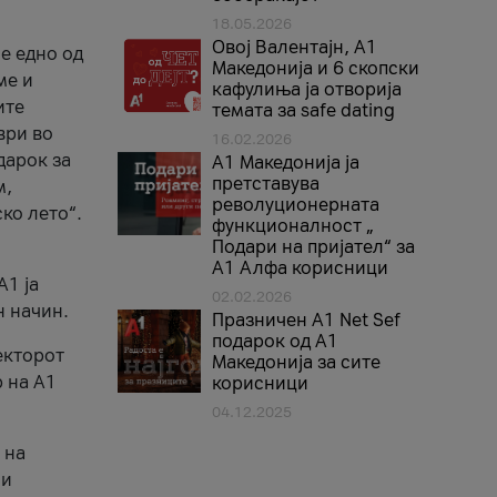
18.05.2026
Овој Валентајн, A1
е едно од
Македонија и 6 скопски
ме и
кафулиња ја отворија
ите
темата за safe dating
ври во
16.02.2026
дарок за
А1 Македонија ја
претставува
м,
револуционерната
ко лето“.
функционалност „
Подари на пријател“ за
А1 Алфа корисници
A1 ја
02.02.2026
н начин.
Празничен A1 Net Sеf
подарок од А1
екторот
Македонија за сите
 на A1
корисници
04.12.2025
 на
 и