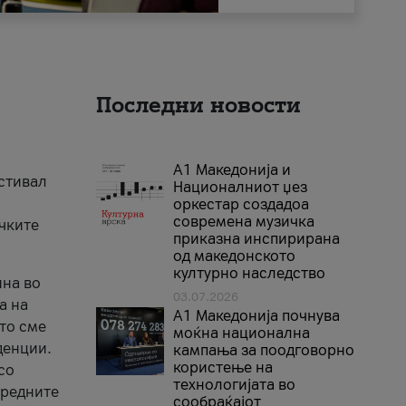
Последни новости
А1 Македонија и
естивал
Националниот џез
оркестар создадоа
современа музичка
ичките
приказна инспирирана
од македонското
културно наследство
ина во
03.07.2026
а на
A1 Македонија почнува
што сме
моќна национална
денции.
кампања за поодговорно
користење на
со
технологијата во
аредните
сообраќајот