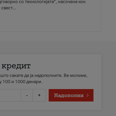
говорно со технологијата“, насочена кон
свест...
 кредит
а што сакате да ја надополните. Ве молиме,
у 100 и 1000 денари.
-
+
Надополни