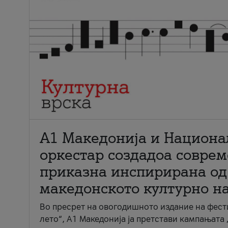
А1 Македонија и Национа
оркестар создадоа совре
приказна инспирирана од
македонското културно н
Во пресрет на овогодишното издание на фест
лето“, А1 Македонија ја претстави кампањата 