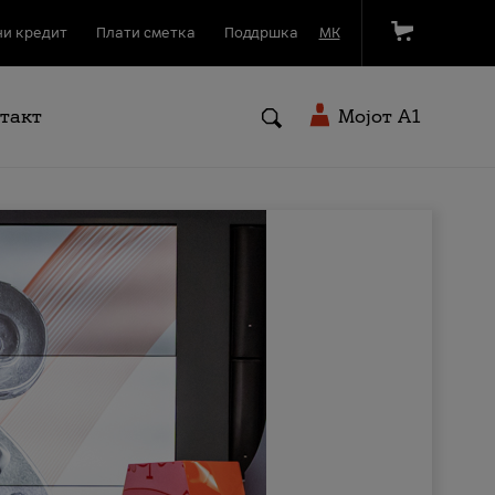
и кредит
Плати сметка
Поддршка
МК
такт
Мојот A1