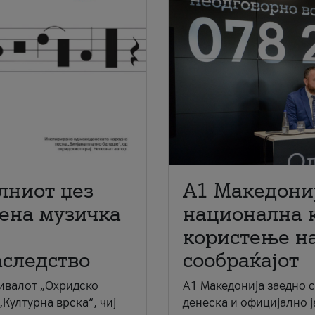
лниот џез
A1 Македони
мена музичка
национална 
користење на
аследство
сообраќајот
ивалот „Охридско
A1 Македонија заедно 
„Културна врска“, чиј
денеска и официјално 