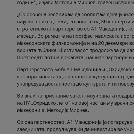
години“, изјави Методија Мирчев, главен изврше
„Со особена чест сакам да соопштам дека јубиле
најуспешните досега, со повеќе од 36 концерти 
стратегиското партнерство со А1 Македонија, к
месеци. Во рамките на постфестивалската прогр
Македонската филхармонија и на 20 декември во
верната публика. Фестивалот продолжува да рас
Претседателот на државата, нашите партнери и с
Партнерството меѓу A1 Македонија и „Охридско 
корпоративната одговорност и културната традиц
унапредува достапноста до културата и ги поврз
Во знак на признание за континуираната поддрш
на НУ „Охридско лето“ на овој настан му врачи
Македонија, Методија Мирчев.
Со ова партнерство, A1 Македонија ја потврдува
заедницата, продолжувајќи да инвестира во уни