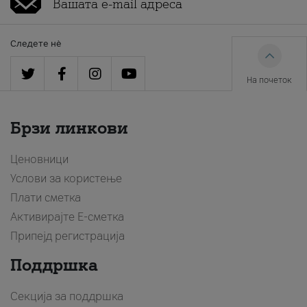
Следете нè
На почеток
Брзи линкови
Ценовници
Услови за користење
Плати сметка
Активирајте Е-сметка
Припејд регистрација
Поддршка
Секција за поддршка