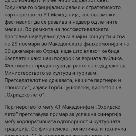
од 36 концерти и уметници од целиот свет.
Годинава го официјализиравме и стратегиското
партнерство со А1 Македонија, кое овозможи
фестивалот да се развива и надвор од летните
месеци. Во рамките на постфестивалската
програма најавуваме два значајни концерти и тоа
на 29 ноември во Македонската филхармонија и на
20 декември во Охрид, каде што влезот ќе биде
бесплатен како наш подарок за верната публика.
Фестивалот продолжува да расте со поддршка од
Министерството за култура и туризам,
Претседателот на државата, нашите партнери и
спонзори“, изјави Ѓорѓи Цуцковски, директор на
„Охридско лето“.
Партнерството меѓу A1 Македонија и „Охридско
лето“ претставува пример за успешна синергија
меѓу корпоративната одговорност и културната
традиција. Со финансиска, логистичка и техничка