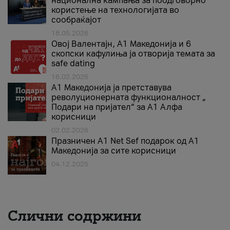
национална кампања за поодговорно
користење на технологијата во
сообраќајот
18.05.2026
Овој Валентајн, A1 Македонија и 6
скопски кафулиња ја отворија темата за
safe dating
16.02.2026
А1 Македонија ја претставува
револуционерната функционалност „
Подари на пријател“ за А1 Алфа
корисници
02.02.2026
Празничен A1 Net Sеf подарок од А1
Македонија за сите корисници
04.12.2025
Слични содржини