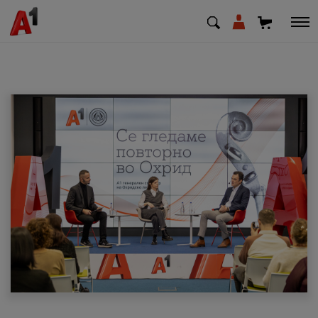
МК
EN
SQ
Приватни
Деловни
Поддршка
Надополни кредит
Плати сметка