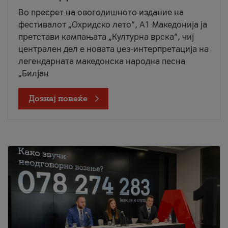
Во пресрет на овогодишното издание на
фестивалот „Охридско лето“, А1 Македонија ја
претстави кампањата „Културна врска“, чиј
централен дел е новата џез-интерпретација на
легендарната македонска народна песна
„Билјан
Дознај повеќе