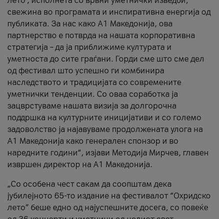
лето’, исполнета со врвни уметнички изведби,
свежина во програмата и инспиративна енергија од
публиката. За нас како A1 Македонија, ова
партнерство е потврда на нашата корпоративна
стратегија – да ја приближиме културата и
уметноста до сите граѓани. Горди сме што сме дел
од фестивал што успешно ги комбинира
наследството и традицијата со современите
уметнички тенденции. Со оваа соработка ја
зацврстуваме нашата визија за долгорочна
поддршка на културните иницијативи и со големо
задоволство ја најавуваме продолжената улога на
A1 Македонија како генерален спонзор и во
наредните години“, изјави Методија Мирчев, главен
извршен директор на A1 Македонија.
„Со особена чест сакам да соопштам дека
јубилејното 65-то издание на фестивалот “Охридско
лето” беше едно од најуспешните досега, со повеќе