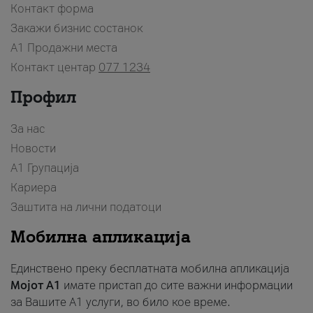
Контакт форма
Закажи бизнис состанок
A1 Продажни места
Контакт центар
077 1234
Профил
За нас
Новости
А1 Групација
Кариера
Заштита на лични податоци
Мобилна апликација
Единствено преку бесплатната мобилна апликација
Мојот A1
имате пристап до сите важни информации
за Вашите A1 услуги, во било кое време.