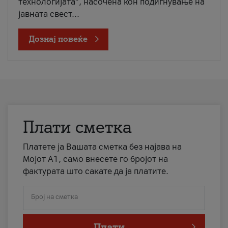
технологијата“, насочена кон подигнување на
јавната свест...
Дознај повеќе
Плати сметка
Платете ја Вашата сметка без најава на
Мојот А1, само внесете го бројот на
фактурата што сакате да ја платите.
Број на сметка
Плати