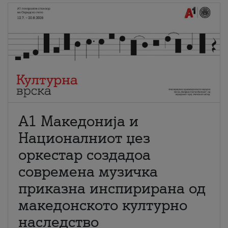
А1 Македонија и
Националниот џез
оркестар создадоа
современа музичка
приказна инспирирана од
македонското културно
наследство