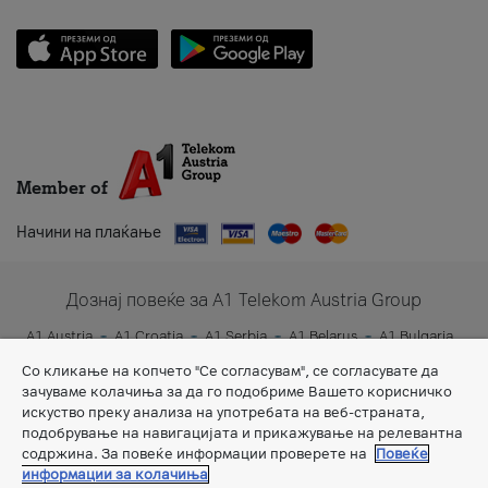
Member of
Начини на плаќање
Дознај повеќе за A1 Telekom Austria Group
A1 Austria
A1 Croatia
A1 Serbia
A1 Belarus
A1 Bulgaria
A1 Slovenia
A1 Digital
Со кликање на копчето "Се согласувам", се согласувате да
зачуваме колачиња за да го подобриме Вашето корисничко
искуство преку анализа на употребата на веб-страната,
подобрување на навигацијата и прикажување на релевантна
содржина. За повеќе информации проверете на
Повеќе
информации за колачиња