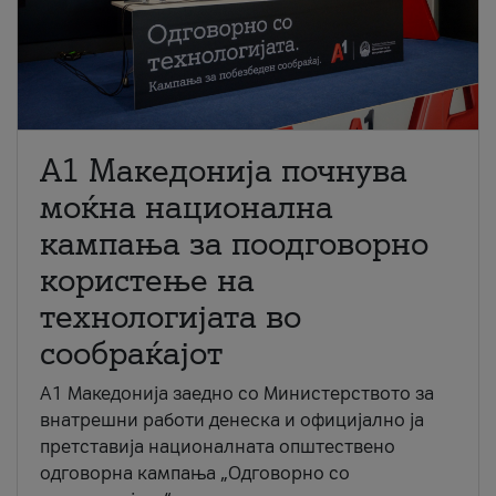
A1 Македонија почнува
моќна национална
кампања за поодговорно
користење на
технологијата во
сообраќајот
A1 Македонија заедно со Министерството за
внатрешни работи денеска и официјално ја
претставија националната општествено
одговорна кампања „Одговорно со