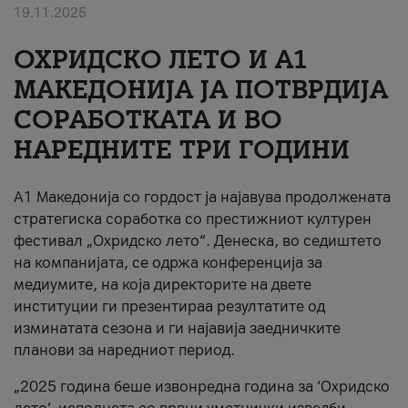
19.11.2025
За нас
ОХРИДСКО ЛЕТО И A1
#ПодобарОнлајн
МАКЕДОНИЈА ЈА ПОТВРДИЈА
СОРАБОТКАТА И ВО
НАРЕДНИТЕ ТРИ ГОДИНИ
A1 Македонија со гордост ја најавува продолжената
стратегиска соработка со престижниот културен
фестивал „Охридско лето“. Денеска, во седиштето
на компанијата, се одржа конференција за
медиумите, на која директорите на двете
институции ги презентираа резултатите од
изминатата сезона и ги најавија заедничките
планови за наредниот период.
„2025 година беше извонредна година за ‘Охридско