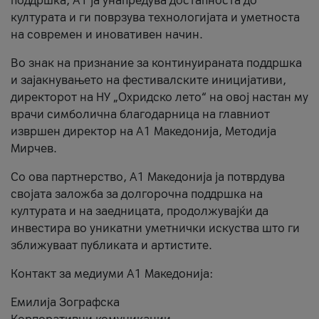
поддршка, A1 ја унапредува достапноста до
културата и ги поврзува технологијата и уметноста
на современ и иновативен начин.
Во знак на признание за континуираната поддршка
и зајакнувањето на фестивалските иницијативи,
директорот на НУ „Охридско лето“ на овој настан му
врачи симболична благодарница на главниот
извршен директор на A1 Македонија, Методија
Мирчев.
Со ова партнерство, A1 Македонија ја потврдува
својата заложба за долгорочна поддршка на
културата и на заедницата, продолжувајќи да
инвестира во уникатни уметнички искуства што ги
зближуваат публиката и артистите.
Контакт за медиуми А1 Македонија:
Емилија Зографска