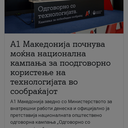
A1 Македонија почнува
моќна национална
кампања за поодговорно
користење на
технологијата во
сообраќајот
A1 Македонија заедно со Министерството за
внатрешни работи денеска и официјално ја
претставија националната општествено
одговорна кампања „Одговорно со