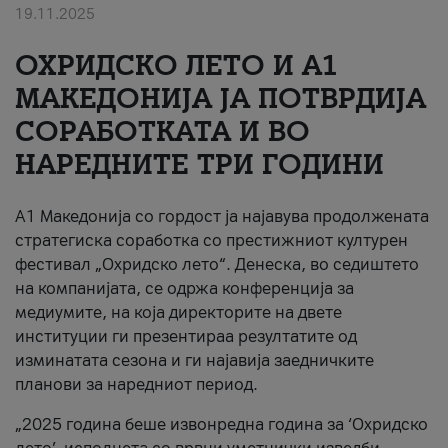
19.11.2025
За нас
ОХРИДСКО ЛЕТО И A1
#ПодобарОнлајн
МАКЕДОНИЈА ЈА ПОТВРДИЈА
СОРАБОТКАТА И ВО
НАРЕДНИТЕ ТРИ ГОДИНИ
A1 Македонија со гордост ја најавува продолжената
стратегиска соработка со престижниот културен
фестивал „Охридско лето“. Денеска, во седиштето
на компанијата, се одржа конференција за
медиумите, на која директорите на двете
институции ги презентираа резултатите од
изминатата сезона и ги најавија заедничките
планови за наредниот период.
„2025 година беше извонредна година за ‘Охридско