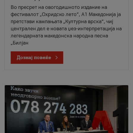
Во пресрет на овогодишното издание на
фестивалот „Охридско лето“, А1 Македонија ја
претстави кампањата „Културна врска“, чиј
централен дел е новата џез-интерпретација на
легендарната македонска народна песна
„Билјан
Дознај повеќе