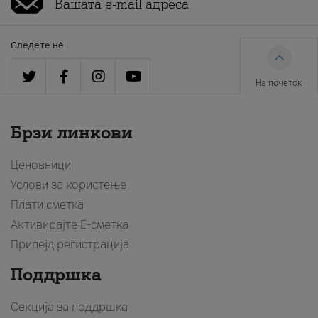
Следете нè
На почеток
Брзи линкови
Ценовници
Услови за користење
Плати сметка
Активирајте Е-сметка
Припејд регистрација
Поддршка
Секција за поддршка