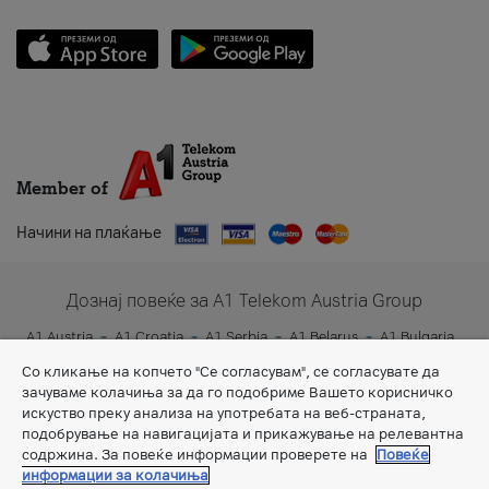
Member of
Начини на плаќање
Дознај повеќе за A1 Telekom Austria Group
A1 Austria
A1 Croatia
A1 Serbia
A1 Belarus
A1 Bulgaria
A1 Slovenia
A1 Digital
Со кликање на копчето "Се согласувам", се согласувате да
зачуваме колачиња за да го подобриме Вашето корисничко
искуство преку анализа на употребата на веб-страната,
подобрување на навигацијата и прикажување на релевантна
содржина. За повеќе информации проверете на
Повеќе
информации за колачиња