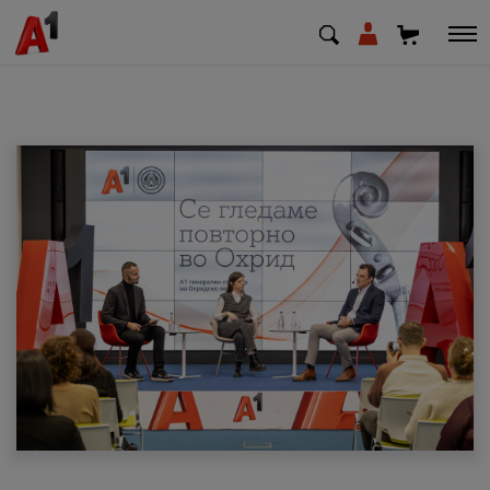
МК
EN
SQ
Приватни
Деловни
Поддршка
Надополни кредит
Плати сметка