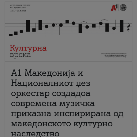
А1 Македонија и
Националниот џез
оркестар создадоа
современа музичка
приказна инспирирана од
македонското културно
наследство