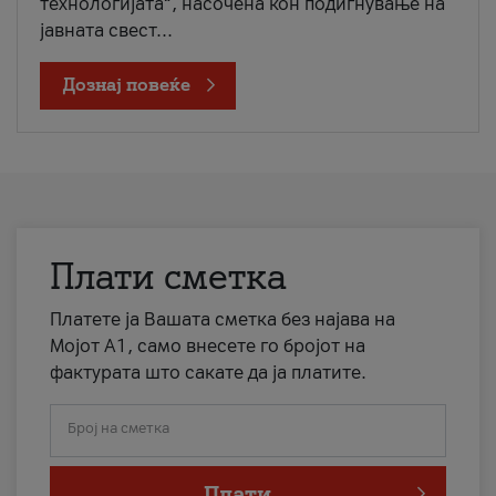
технологијата“, насочена кон подигнување на
јавната свест...
Дознај повеќе
Плати сметка
Платете ја Вашата сметка без најава на
Мојот А1, само внесете го бројот на
фактурата што сакате да ја платите.
Број на сметка
Плати