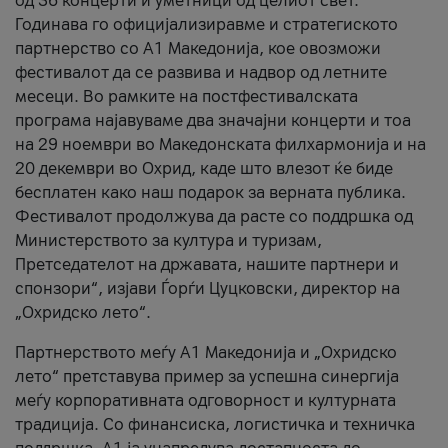
од 36 концерти и уметници од целиот свет.
Годинава го официјализиравме и стратегиското
партнерство со А1 Македонија, кое овозможи
фестивалот да се развива и надвор од летните
месеци. Во рамките на постфестивалската
програма најавуваме два значајни концерти и тоа
на 29 ноември во Македонската филхармонија и на
20 декември во Охрид, каде што влезот ќе биде
бесплатен како наш подарок за верната публика.
Фестивалот продолжува да расте со поддршка од
Министерството за култура и туризам,
Претседателот на државата, нашите партнери и
спонзори“, изјави Ѓорѓи Цуцковски, директор на
„Охридско лето“.
Партнерството меѓу A1 Македонија и „Охридско
лето“ претставува пример за успешна синергија
меѓу корпоративната одговорност и културната
традиција. Со финансиска, логистичка и техничка