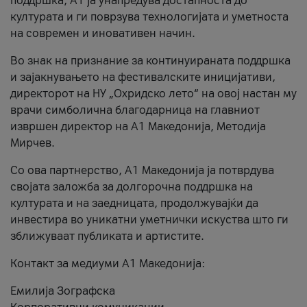
поддршка, A1 ја унапредува достапноста до
културата и ги поврзува технологијата и уметноста
на современ и иновативен начин.
Во знак на признание за континуираната поддршка
и зајакнувањето на фестивалските иницијативи,
директорот на НУ „Охридско лето“ на овој настан му
врачи симболична благодарница на главниот
извршен директор на A1 Македонија, Методија
Мирчев.
Со ова партнерство, A1 Македонија ја потврдува
својата заложба за долгорочна поддршка на
културата и на заедницата, продолжувајќи да
инвестира во уникатни уметнички искуства што ги
зближуваат публиката и артистите.
Контакт за медиуми А1 Македонија:
Емилија Зографска