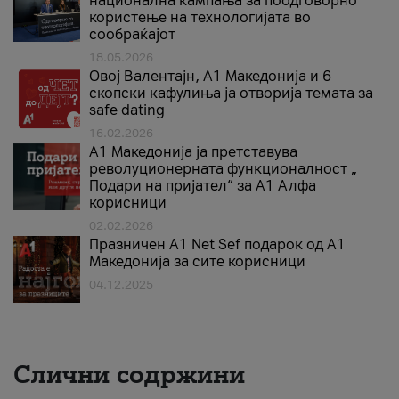
национална кампања за поодговорно
користење на технологијата во
сообраќајот
18.05.2026
Овој Валентајн, A1 Македонија и 6
скопски кафулиња ја отворија темата за
safe dating
16.02.2026
А1 Македонија ја претставува
револуционерната функционалност „
Подари на пријател“ за А1 Алфа
корисници
02.02.2026
Празничен A1 Net Sеf подарок од А1
Македонија за сите корисници
04.12.2025
Слични содржини