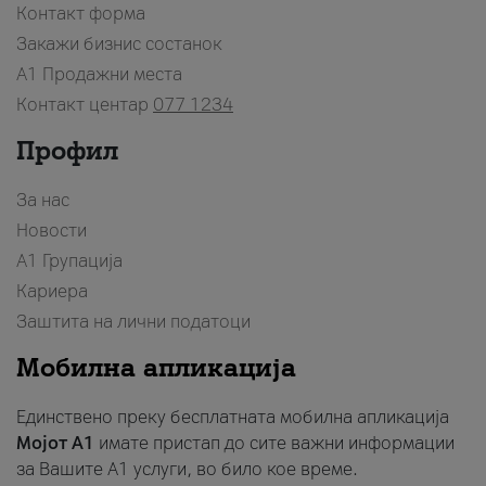
Контакт форма
Закажи бизнис состанок
A1 Продажни места
Контакт центар
077 1234
Профил
За нас
Новости
А1 Групација
Кариера
Заштита на лични податоци
Мобилна апликација
Единствено преку бесплатната мобилна апликација
Мојот A1
имате пристап до сите важни информации
за Вашите A1 услуги, во било кое време.