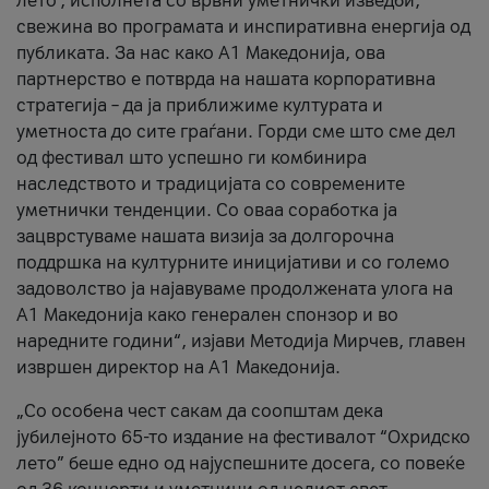
лето’, исполнета со врвни уметнички изведби,
свежина во програмата и инспиративна енергија од
публиката. За нас како A1 Македонија, ова
партнерство е потврда на нашата корпоративна
стратегија – да ја приближиме културата и
уметноста до сите граѓани. Горди сме што сме дел
од фестивал што успешно ги комбинира
наследството и традицијата со современите
уметнички тенденции. Со оваа соработка ја
зацврстуваме нашата визија за долгорочна
поддршка на културните иницијативи и со големо
задоволство ја најавуваме продолжената улога на
A1 Македонија како генерален спонзор и во
наредните години“, изјави Методија Мирчев, главен
извршен директор на A1 Македонија.
„Со особена чест сакам да соопштам дека
јубилејното 65-то издание на фестивалот “Охридско
лето” беше едно од најуспешните досега, со повеќе