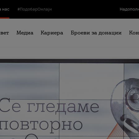
а нас
#ПодобарОнлајн
Надополн
свет
Медиа
Кариера
Броеви за донации
Кон