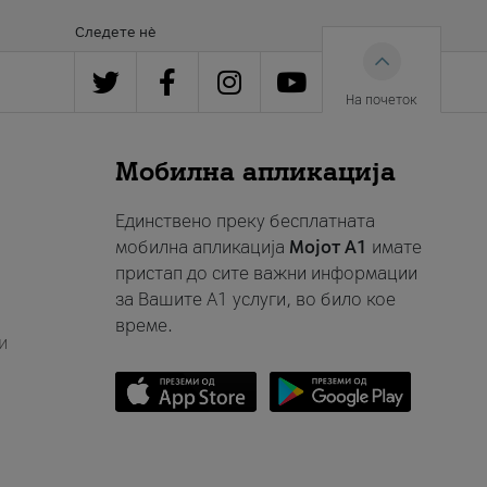
Следете нè
На почеток
Мобилна апликација
Единствено преку бесплатната
мобилна апликација
Мојот A1
имате
пристап до сите важни информации
за Вашите A1 услуги, во било кое
време.
и