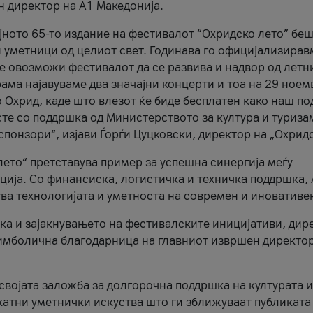
н директор на A1 Македонија.
јното 65-то издание на фестивалот “Охридско лето” беш
и уметници од целиот свет. Годинава го официјализирав
ое овозможи фестивалот да се развива и надвор од летн
ама најавуваме два значајни концерти и тоа на 29 ноем
 Охрид, каде што влезот ќе биде бесплатен како наш по
те со поддршка од Министерството за култура и туриза
понзори“, изјави Ѓорѓи Цуцковски, директор на „Охридс
лето“ претставува пример за успешна синергија меѓу
ија. Со финансиска, логистичка и техничка поддршка, 
ува технологијата и уметноста на современ и иновативе
ка и зајакнувањето на фестивалските иницијативи, дир
 симболична благодарница на главниот извршен директор
 својата заложба за долгорочна поддршка на културата и
катни уметнички искуства што ги зближуваат публиката