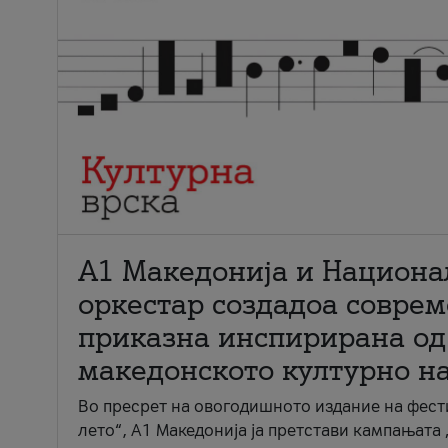
А1 Македонија и Национа
оркестар создадоа совре
приказна инспирирана од
македонското културно н
Во пресрет на овогодишното издание на фест
лето“, А1 Македонија ја претстави кампањата 