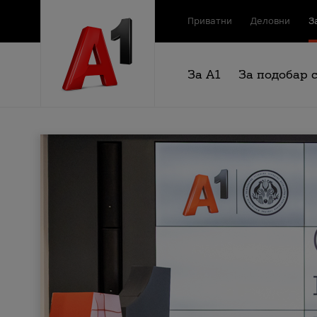
Приватни
Деловни
З
За А1
За подобар 