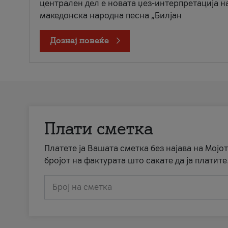
централен дел е новата џез-интерпретација н
македонска народна песна „Билјан
Дознај повеќе
Плати сметка
Платете ја Вашата сметка без најава на Мојот
бројот на фактурата што сакате да ја платите
Број на сметка