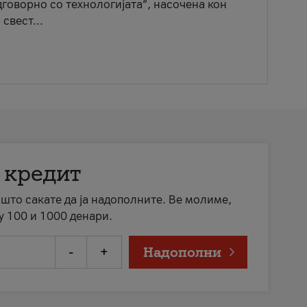
говорно со технологијата“, насочена кон
свест...
 кредит
а што сакате да ја надополните. Ве молиме,
у 100 и 1000 денари.
-
+
Надополни