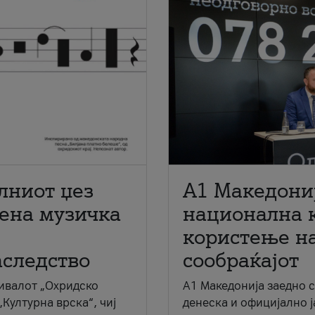
лниот џез
A1 Македони
мена музичка
национална 
користење на
аследство
сообраќајот
ивалот „Охридско
A1 Македонија заедно 
„Културна врска“, чиј
денеска и официјално 