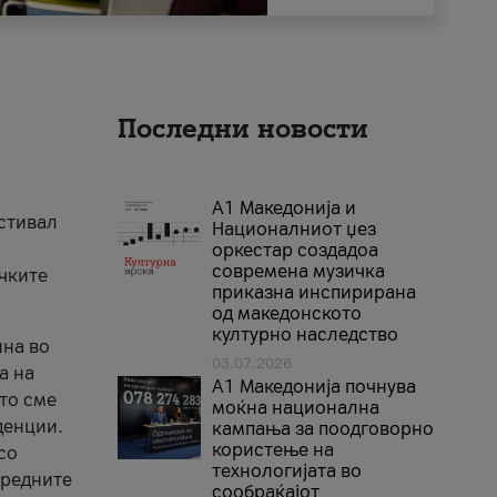
Последни новости
А1 Македонија и
естивал
Националниот џез
оркестар создадоа
современа музичка
ичките
приказна инспирирана
од македонското
културно наследство
ина во
03.07.2026
а на
A1 Македонија почнува
што сме
моќна национална
денции.
кампања за поодговорно
користење на
со
технологијата во
аредните
сообраќајот