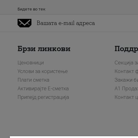
Бидете во тек
Брзи линкови
Подд
Ценовници
Секција 
Услови за користење
Контакт 
Плати сметка
Закажи б
Активирајте Е-сметка
A1 Прода
Припејд регистрација
Контакт 