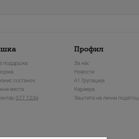
ршка
Профил
за поддршка
За нас
форма
Новости
изнис состанок
А1 Групација
жни места
Кариера
центар
077 1234
Заштита на лични податоц