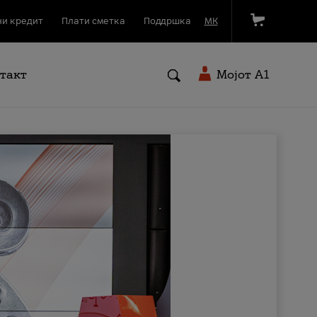
и кредит
Плати сметка
Поддршка
МК
такт
Мојот A1