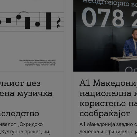
лниот џез
A1 Македони
мена музичка
национална 
користење на
аследство
сообраќајот
ивалот „Охридско
A1 Македонија заедно 
„Културна врска“, чиј
денеска и официјално 