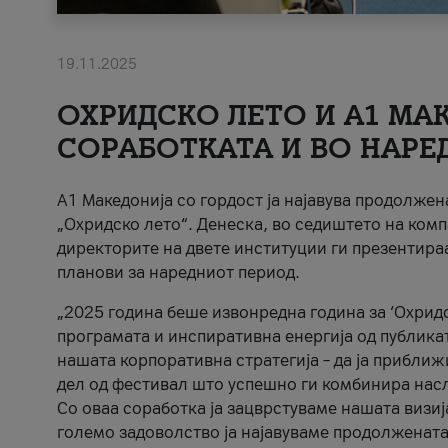
19.11.2025
ОХРИДСКО ЛЕТО И A1 МАК
СОРАБОТКАТА И ВО НАРЕ
A1 Македонија со гордост ја најавува продолже
„Охридско лето“. Денеска, во седиштето на комп
директорите на двете институции ги презентираа
планови за наредниот период.
„2025 година беше извонредна година за ‘Охридс
програмата и инспиративна енергија од публикат
нашата корпоративна стратегија – да ја приближ
дел од фестивал што успешно ги комбинира нас
Со оваа соработка ја зацврстуваме нашата визиј
големо задоволство ја најавуваме продолжената