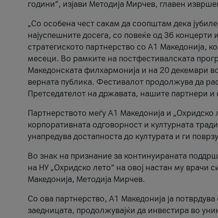
години“, изјави Методија Мирчев, главен изврше
„Со особена чест сакам да соопштам дека јубиле
најуспешните досега, со повеќе од 36 концерти 
стратегиското партнерство со А1 Македонија, к
месеци. Во рамките на постфестивалската прогр
Македонската филхармонија и на 20 декември во
верната публика. Фестивалот продолжува да рас
Претседателот на државата, нашите партнери и с
Партнерството меѓу A1 Македонија и „Охридско 
корпоративната одговорност и културната традиц
унапредува достапноста до културата и ги поврз
Во знак на признание за континуираната поддрш
на НУ „Охридско лето“ на овој настан му врачи
Македонија, Методија Мирчев.
Со ова партнерство, A1 Македонија ја потврдува
заедницата, продолжувајќи да инвестира во уни