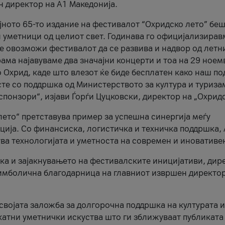
н директор на A1 Македонија.
јното 65-то издание на фестивалот “Охридско лето” беш
и уметници од целиот свет. Годинава го официјализирав
ое овозможи фестивалот да се развива и надвор од летн
ама најавуваме два значајни концерти и тоа на 29 ноем
 Охрид, каде што влезот ќе биде бесплатен како наш по
те со поддршка од Министерството за култура и туриза
понзори“, изјави Ѓорѓи Цуцковски, директор на „Охридс
лето“ претставува пример за успешна синергија меѓу
ија. Со финансиска, логистичка и техничка поддршка, 
ува технологијата и уметноста на современ и иновативе
ка и зајакнувањето на фестивалските иницијативи, дир
 симболична благодарница на главниот извршен директор
 својата заложба за долгорочна поддршка на културата и
катни уметнички искуства што ги зближуваат публиката