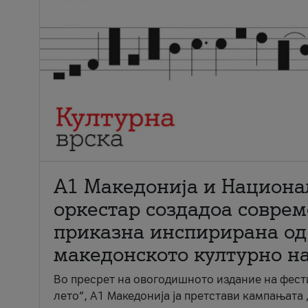
А1 Македонија и Национа
оркестар создадоа совре
приказна инспирирана од
македонското културно н
Во пресрет на овогодишното издание на фест
лето“, А1 Македонија ја претстави кампањата 