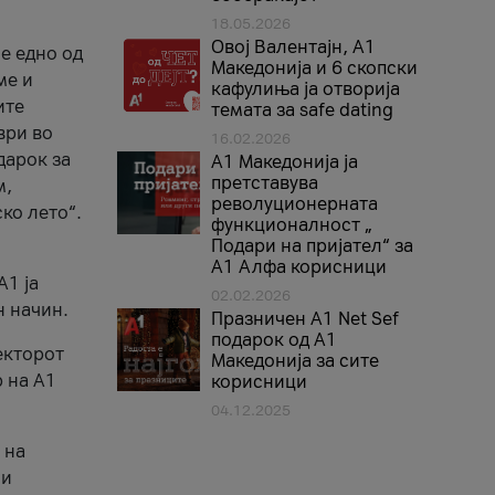
18.05.2026
Овој Валентајн, A1
е едно од
Македонија и 6 скопски
ме и
кафулиња ја отворија
ите
темата за safe dating
ври во
16.02.2026
дарок за
А1 Македонија ја
претставува
м,
револуционерната
ко лето“.
функционалност „
Подари на пријател“ за
А1 Алфа корисници
A1 ја
02.02.2026
н начин.
Празничен A1 Net Sеf
подарок од А1
екторот
Македонија за сите
 на A1
корисници
04.12.2025
 на
 и