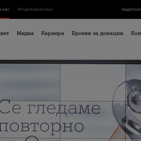
а нас
#ПодобарОнлајн
Надополн
свет
Медиа
Кариера
Броеви за донации
Кон