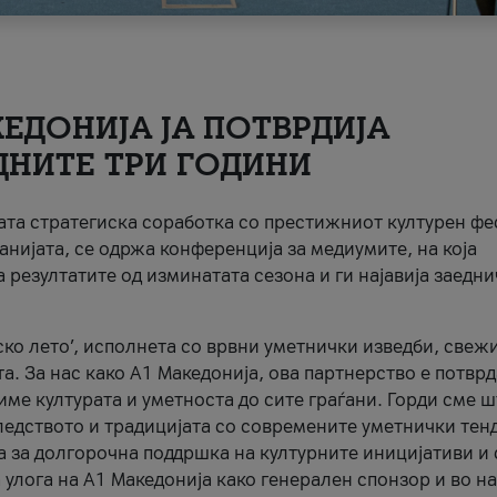
ЕДОНИЈА ЈА ПОТВРДИЈА
ДНИТЕ ТРИ ГОДИНИ
ната стратегиска соработка со престижниот културен ф
анијата, се одржа конференција за медиумите, на која
 резултатите од изминатата сезона и ги најавија заедн
ко лето’, исполнета со врвни уметнички изведби, свеж
а. За нас како A1 Македонија, ова партнерство е потврд
име културата и уметноста до сите граѓани. Горди сме 
ледството и традицијата со современите уметнички тен
а за долгорочна поддршка на културните иницијативи и 
 улога на A1 Македонија како генерален спонзор и во н