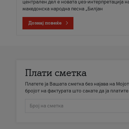
централен дел е новата џез-интерпретација н
македонска народна песна „Билјан
Дознај повеќе
Плати сметка
Платете ја Вашата сметка без најава на Мојот
бројот на фактурата што сакате да ја платите
Број на сметка