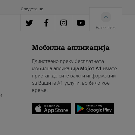
Следете нè
На почеток
Мобилна апликација
Единствено преку бесплатната
мобилна апликација
Мојот A1
имате
пристап до сите важни информации
за Вашите A1 услуги, во било кое
време.
и