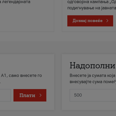
а легендарната
одговорна кампања „Од
подигнување на јавната 
Дознај повеќе
Надополни
 А1, само внесете го
Внесете ја сумата кој
.
внесувајте сума помеѓ
Плати