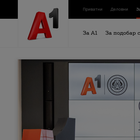
Приватни
Деловни
З
За А1
За подобар 