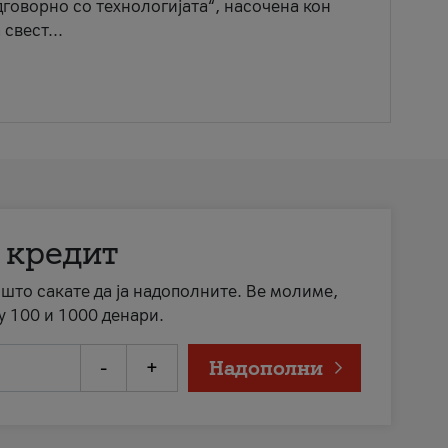
говорно со технологијата“, насочена кон
свест...
 кредит
а што сакате да ја надополните. Ве молиме,
у 100 и 1000 денари.
-
+
Надополни