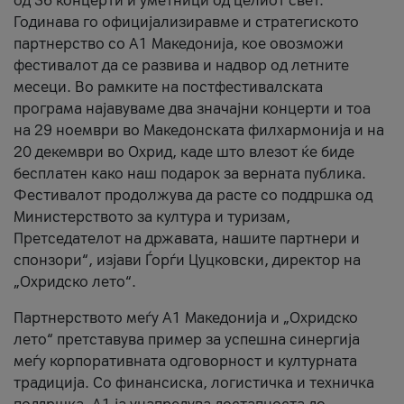
од 36 концерти и уметници од целиот свет.
Годинава го официјализиравме и стратегиското
партнерство со А1 Македонија, кое овозможи
фестивалот да се развива и надвор од летните
месеци. Во рамките на постфестивалската
програма најавуваме два значајни концерти и тоа
на 29 ноември во Македонската филхармонија и на
20 декември во Охрид, каде што влезот ќе биде
бесплатен како наш подарок за верната публика.
Фестивалот продолжува да расте со поддршка од
Министерството за култура и туризам,
Претседателот на државата, нашите партнери и
спонзори“, изјави Ѓорѓи Цуцковски, директор на
„Охридско лето“.
Партнерството меѓу A1 Македонија и „Охридско
лето“ претставува пример за успешна синергија
меѓу корпоративната одговорност и културната
традиција. Со финансиска, логистичка и техничка