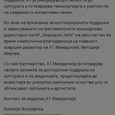
поддршка, A1 ја унапредува достапноста до
културата и ги поврзува технологијата и уметноста
на современ и иновативен начин.
Во знак на признание за континуираната поддршка
и зајакнувањето на фестивалските иницијативи,
директорот на НУ „Охридско лето“ на овој настан му
врачи симболична благодарница на главниот
извршен директор на A1 Македонија, Методија
Мирчев.
Со ова партнерство, A1 Македонија ја потврдува
својата заложба за долгорочна поддршка на
културата и на заедницата, продолжувајќи да
инвестира во уникатни уметнички искуства што ги
зближуваат публиката и артистите.
Контакт за медиуми А1 Македонија:
Емилија Зографска