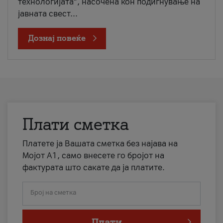
технологијата“, насочена кон подигнување на
јавната свест...
Дознај повеќе
Плати сметка
Платете ја Вашата сметка без најава на
Мојот А1, само внесете го бројот на
фактурата што сакате да ја платите.
Број на сметка
Плати