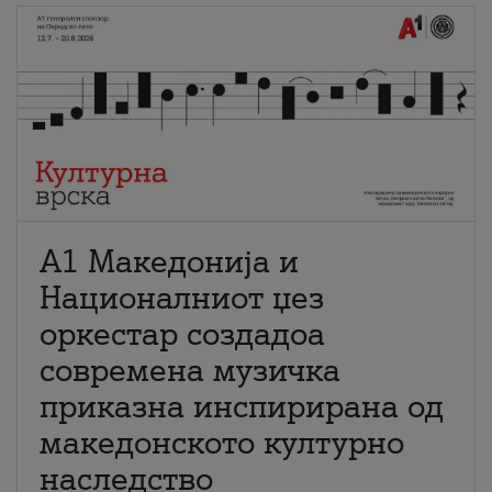
А1 Македонија и
Националниот џез
оркестар создадоа
современа музичка
приказна инспирирана од
македонското културно
наследство