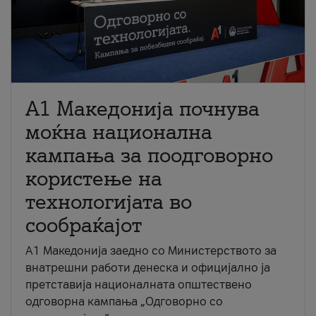
A1 Македонија почнува
моќна национална
кампања за поодговорно
користење на
технологијата во
сообраќајот
A1 Македонија заедно со Министерството за
внатрешни работи денеска и официјално ја
претставија националната општествено
одговорна кампања „Одговорно со