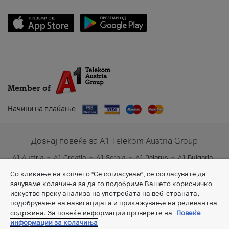
Member of
Начини на плаќање
Дознај повеќе за A1 Telekom Austria Group
A1 Austria
A1 Croatia
A1 Serbia
A1 Belarus
A1 Bulgaria
A1 Slovenia
A1 Digital
Со кликање на копчето "Се согласувам", се согласувате да
зачуваме колачиња за да го подобриме Вашето корисничко
искуство преку анализа на употребата на веб-страната,
подобрување на навигацијата и прикажување на релевантна
содржина. За повеќе информации проверете на
Повеќе
информации за колачиња