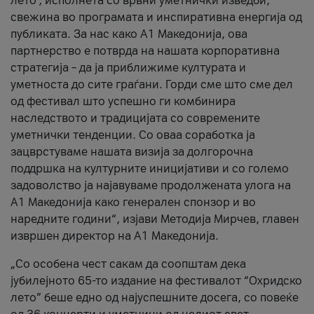
лето’, исполнета со врвни уметнички изведби,
свежина во програмата и инспиративна енергија од
публиката. За нас како A1 Македонија, ова
партнерство е потврда на нашата корпоративна
стратегија – да ја приближиме културата и
уметноста до сите граѓани. Горди сме што сме дел
од фестивал што успешно ги комбинира
наследството и традицијата со современите
уметнички тенденции. Со оваа соработка ја
зацврстуваме нашата визија за долгорочна
поддршка на културните иницијативи и со големо
задоволство ја најавуваме продолжената улога на
A1 Македонија како генерален спонзор и во
наредните години“, изјави Методија Мирчев, главен
извршен директор на A1 Македонија.
„Со особена чест сакам да соопштам дека
јубилејното 65-то издание на фестивалот “Охридско
лето” беше едно од најуспешните досега, со повеќе