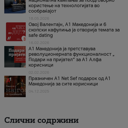
национална кампања за поодговорно
користење на технологијата во
сообраќајот
18.05.2026
Овој Валентајн, A1 Македонија и 6
скопски кафулиња ја отворија темата за
safe dating
16.02.2026
А1 Македонија ја претставува
револуционерната функционалност „
Подари на пријател“ за А1 Алфа
корисници
02.02.2026
Празничен A1 Net Sеf подарок од А1
Македонија за сите корисници
04.12.2025
Слични содржини