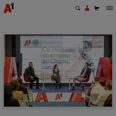
МК
EN
SQ
Приватни
Деловни
Поддршка
Надополни кредит
Плати сметка