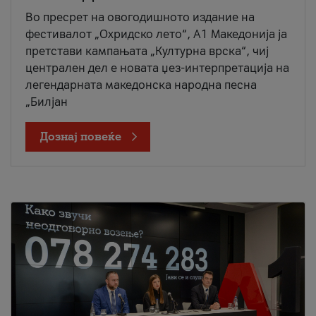
Во пресрет на овогодишното издание на
фестивалот „Охридско лето“, А1 Македонија ја
претстави кампањата „Културна врска“, чиј
централен дел е новата џез-интерпретација на
легендарната македонска народна песна
„Билјан
Дознај повеќе