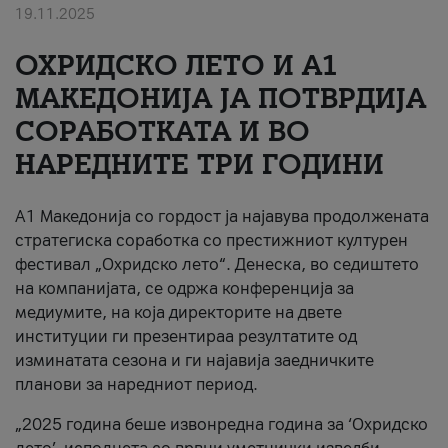
19.11.2025
За нас
ОХРИДСКО ЛЕТО И A1
#ПодобарОнлајн
МАКЕДОНИЈА ЈА ПОТВРДИЈА
СОРАБОТКАТА И ВО
НАРЕДНИТЕ ТРИ ГОДИНИ
A1 Македонија со гордост ја најавува продолжената
стратегиска соработка со престижниот културен
фестивал „Охридско лето“. Денеска, во седиштето
на компанијата, се одржа конференција за
медиумите, на која директорите на двете
институции ги презентираа резултатите од
изминатата сезона и ги најавија заедничките
планови за наредниот период.
„2025 година беше извонредна година за ‘Охридско