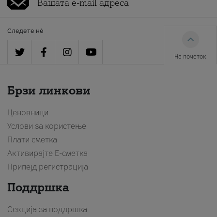
Следете нè
На почеток
Брзи линкови
Ценовници
Услови за користење
Плати сметка
Активирајте Е-сметка
Припејд регистрација
Поддршка
Секција за поддршка