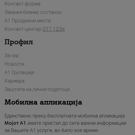
Контакт форма
Закажи бизнис состанок
A1 Продажни места
Контакт центар
077 1234
Профил
За нас
Новости
А1 Групација
Кариера
Заштита на лични податоци
Мобилна апликација
Единствено преку бесплатната мобилна апликација
Мојот A1
имате пристап до сите важни информации
за Вашите A1 услуги, во било кое време.