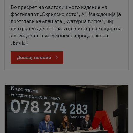
Во пресрет на овогодишното издание на
фестивалот „Охридско лето“, А1 Македонија ја
претстави кампањата „Културна врска“, чиј
централен дел е новата џез-интерпретација на
легендарната македонска народна песна
„Билјан
Дознај повеќе