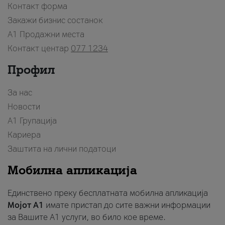
Контакт форма
Закажи бизнис состанок
A1 Продажни места
Контакт центар
077 1234
Профил
За нас
Новости
А1 Групација
Кариера
Заштита на лични податоци
Мобилна апликација
Единствено преку бесплатната мобилна апликација
Мојот A1
имате пристап до сите важни информации
за Вашите A1 услуги, во било кое време.