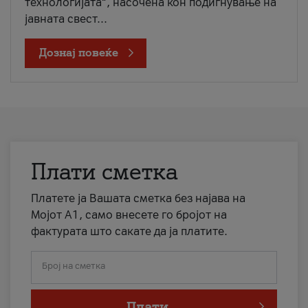
технологијата“, насочена кон подигнување на
јавната свест...
Дознај повеќе
Плати сметка
Платете ја Вашата сметка без најава на
Мојот А1, само внесете го бројот на
фактурата што сакате да ја платите.
Број на сметка
Плати