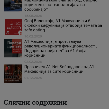
национална кампања за поодговорно
користење на технологијата во
сообраќајот
18.05.2026
Овој Валентајн, A1 Македонија и 6
скопски кафулиња ја отворија темата за
safe dating
16.02.2026
А1 Македонија ја претставува
револуционерната функционалност „
Подари на пријател“ за А1 Алфа
корисници
02.02.2026
Празничен A1 Net Sеf подарок од А1
Македонија за сите корисници
04.12.2025
Слични содржини