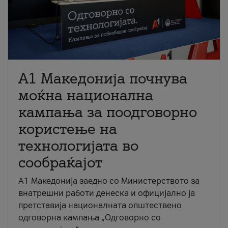
A1 Македонија почнува
моќна национална
кампања за поодговорно
користење на
технологијата во
сообраќајот
A1 Македонија заедно со Министерството за
внатрешни работи денеска и официјално ја
претставија националната општествено
одговорна кампања „Одговорно со