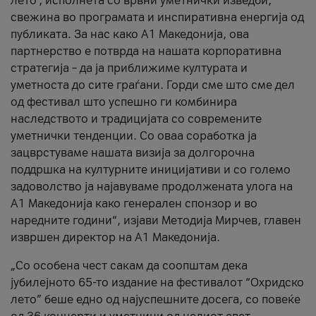
лето’, исполнета со врвни уметнички изведби,
свежина во програмата и инспиративна енергија од
публиката. За нас како A1 Македонија, ова
партнерство е потврда на нашата корпоративна
стратегија – да ја приближиме културата и
уметноста до сите граѓани. Горди сме што сме дел
од фестивал што успешно ги комбинира
наследството и традицијата со современите
уметнички тенденции. Со оваа соработка ја
зацврстуваме нашата визија за долгорочна
поддршка на културните иницијативи и со големо
задоволство ја најавуваме продолжената улога на
A1 Македонија како генерален спонзор и во
наредните години“, изјави Методија Мирчев, главен
извршен директор на A1 Македонија.
„Со особена чест сакам да соопштам дека
јубилејното 65-то издание на фестивалот “Охридско
лето” беше едно од најуспешните досега, со повеќе