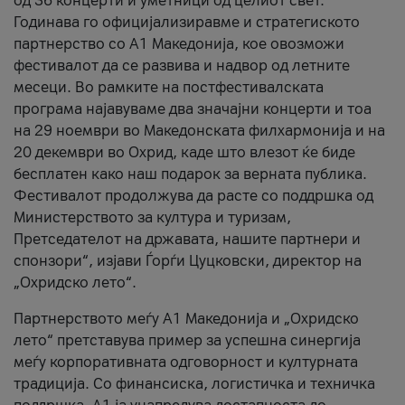
од 36 концерти и уметници од целиот свет.
Годинава го официјализиравме и стратегиското
партнерство со А1 Македонија, кое овозможи
фестивалот да се развива и надвор од летните
месеци. Во рамките на постфестивалската
програма најавуваме два значајни концерти и тоа
на 29 ноември во Македонската филхармонија и на
20 декември во Охрид, каде што влезот ќе биде
бесплатен како наш подарок за верната публика.
Фестивалот продолжува да расте со поддршка од
Министерството за култура и туризам,
Претседателот на државата, нашите партнери и
спонзори“, изјави Ѓорѓи Цуцковски, директор на
„Охридско лето“.
Партнерството меѓу A1 Македонија и „Охридско
лето“ претставува пример за успешна синергија
меѓу корпоративната одговорност и културната
традиција. Со финансиска, логистичка и техничка