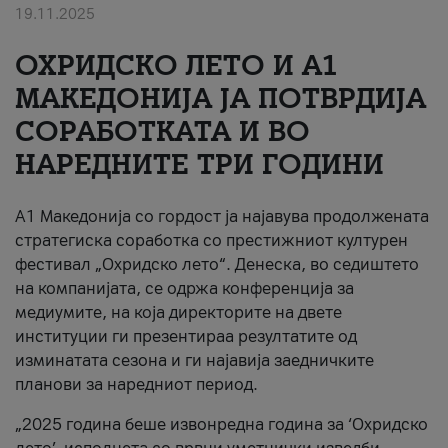
19.11.2025
За нас
ОХРИДСКО ЛЕТО И A1
#ПодобарОнлајн
МАКЕДОНИЈА ЈА ПОТВРДИЈА
СОРАБОТКАТА И ВО
НАРЕДНИТЕ ТРИ ГОДИНИ
A1 Македонија со гордост ја најавува продолжената
стратегиска соработка со престижниот културен
фестивал „Охридско лето“. Денеска, во седиштето
на компанијата, се одржа конференција за
медиумите, на која директорите на двете
институции ги презентираа резултатите од
изминатата сезона и ги најавија заедничките
планови за наредниот период.
„2025 година беше извонредна година за ‘Охридско