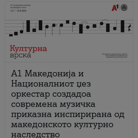
А1 Македонија и
Националниот џез
оркестар создадоа
современа музичка
приказна инспирирана од
македонското културно
наследство