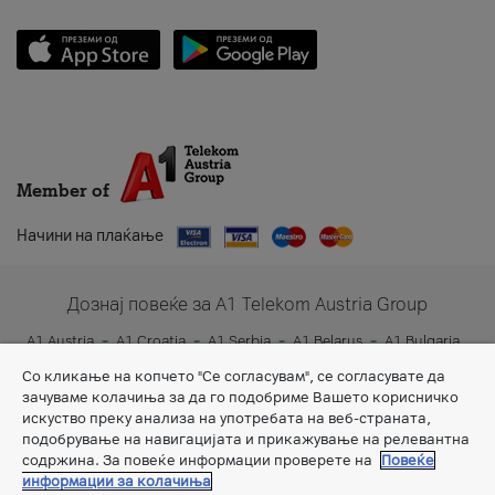
Member of
Начини на плаќање
Дознај повеќе за A1 Telekom Austria Group
A1 Austria
A1 Croatia
A1 Serbia
A1 Belarus
A1 Bulgaria
A1 Slovenia
A1 Digital
Со кликање на копчето "Се согласувам", се согласувате да
зачуваме колачиња за да го подобриме Вашето корисничко
искуство преку анализа на употребата на веб-страната,
подобрување на навигацијата и прикажување на релевантна
содржина. За повеќе информации проверете на
Повеќе
информации за колачиња