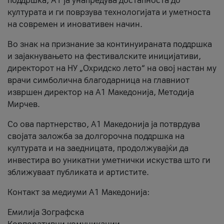
поддршка, A1 ја унапредува достапноста до
културата и ги поврзува технологијата и уметноста
на современ и иновативен начин.
Во знак на признание за континуираната поддршка
и зајакнувањето на фестивалските иницијативи,
директорот на НУ „Охридско лето“ на овој настан му
врачи симболична благодарница на главниот
извршен директор на A1 Македонија, Методија
Мирчев.
Со ова партнерство, A1 Македонија ја потврдува
својата заложба за долгорочна поддршка на
културата и на заедницата, продолжувајќи да
инвестира во уникатни уметнички искуства што ги
зближуваат публиката и артистите.
Контакт за медиуми А1 Македонија:
Емилија Зографска