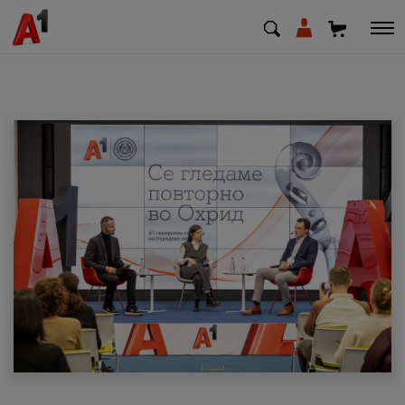
МК
EN
SQ
Приватни
Деловни
Поддршка
Надополни кредит
Плати сметка