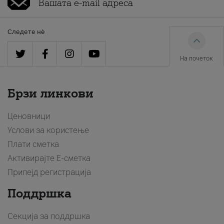
Следете нè
На почеток
Брзи линкови
Ценовници
Услови за користење
Плати сметка
Активирајте Е-сметка
Припејд регистрација
Поддршка
Секција за поддршка