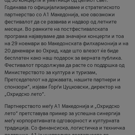
од 36 концерти и уметници од целиот свет.
Годинава го официјализиравме и стратегиското
партнерство со А1 Македонија, кое овозможи
фестивалот да се развива и надвор од летните
месеци. Во рамките на постфестивалската
програма најавуваме два значајни концерти и тоа
на 29 ноември во Македонската филхармонија и на
20 декември во Охрид, каде што влезот ќе биде
бесплатен како наш подарок за верната публика.
Фестивалот продолжува да расте со поддршка од
Министерството за култура и туризам,
Претседателот на државата, нашите партнери и
спонзори“, изјави Ѓорѓи Цуцковски, директор на
„Охридско лето“.
Партнерството меѓу A1 Македонија и „Охридско
лето“ претставува пример за успешна синергија
меѓу корпоративната одговорност и културната
традиција. Со финансиска, логистичка и техничка