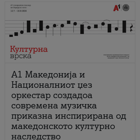
А1 Македонија и
Националниот џез
оркестар создадоа
современа музичка
приказна инспирирана од
македонското културно
наследство