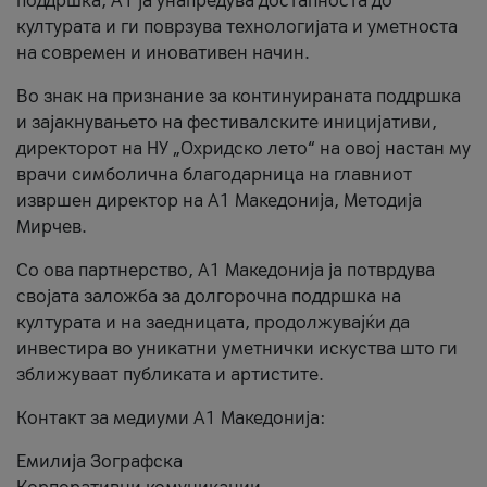
поддршка, A1 ја унапредува достапноста до
културата и ги поврзува технологијата и уметноста
на современ и иновативен начин.
Во знак на признание за континуираната поддршка
и зајакнувањето на фестивалските иницијативи,
директорот на НУ „Охридско лето“ на овој настан му
врачи симболична благодарница на главниот
извршен директор на A1 Македонија, Методија
Мирчев.
Со ова партнерство, A1 Македонија ја потврдува
својата заложба за долгорочна поддршка на
културата и на заедницата, продолжувајќи да
инвестира во уникатни уметнички искуства што ги
зближуваат публиката и артистите.
Контакт за медиуми А1 Македонија:
Емилија Зографска