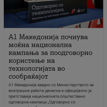
A1 Македонија почнува
моќна национална
кампања за поодговорно
користење на
технологијата во
сообраќајот
A1 Македонија заедно со Министерството за
внатрешни работи денеска и официјално ја
претставија националната општествено
одговорна кампања „Одговорно со