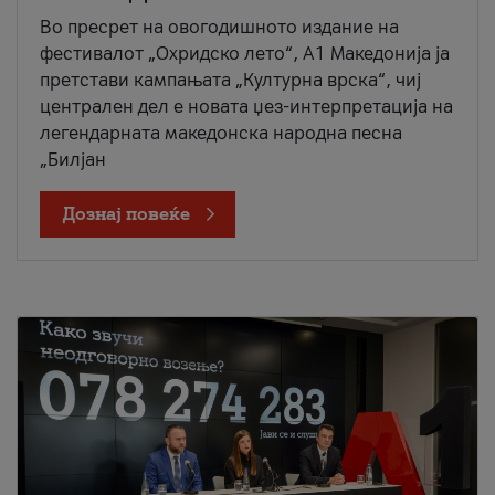
Во пресрет на овогодишното издание на
фестивалот „Охридско лето“, А1 Македонија ја
претстави кампањата „Културна врска“, чиј
централен дел е новата џез-интерпретација на
легендарната македонска народна песна
„Билјан
Дознај повеќе