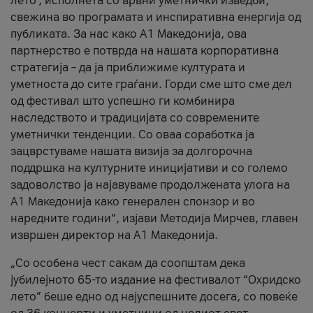
лето’, исполнета со врвни уметнички изведби,
свежина во програмата и инспиративна енергија од
публиката. За нас како A1 Македонија, ова
партнерство е потврда на нашата корпоративна
стратегија – да ја приближиме културата и
уметноста до сите граѓани. Горди сме што сме дел
од фестивал што успешно ги комбинира
наследството и традицијата со современите
уметнички тенденции. Со оваа соработка ја
зацврстуваме нашата визија за долгорочна
поддршка на културните иницијативи и со големо
задоволство ја најавуваме продолжената улога на
A1 Македонија како генерален спонзор и во
наредните години“, изјави Методија Мирчев, главен
извршен директор на A1 Македонија.
„Со особена чест сакам да соопштам дека
јубилејното 65-то издание на фестивалот “Охридско
лето” беше едно од најуспешните досега, со повеќе