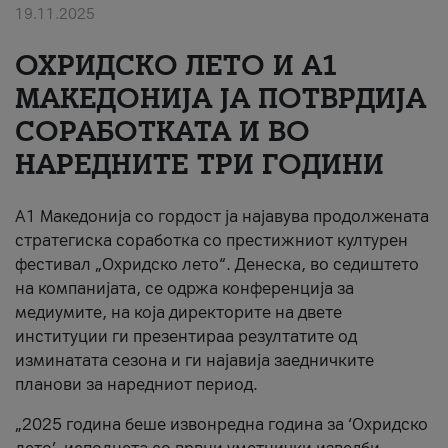
19.11.2025
За нас
ОХРИДСКО ЛЕТО И A1
#ПодобарОнлајн
МАКЕДОНИЈА ЈА ПОТВРДИЈА
СОРАБОТКАТА И ВО
НАРЕДНИТЕ ТРИ ГОДИНИ
A1 Македонија со гордост ја најавува продолжената
стратегиска соработка со престижниот културен
фестивал „Охридско лето“. Денеска, во седиштето
на компанијата, се одржа конференција за
медиумите, на која директорите на двете
институции ги презентираа резултатите од
изминатата сезона и ги најавија заедничките
планови за наредниот период.
„2025 година беше извонредна година за ‘Охридско